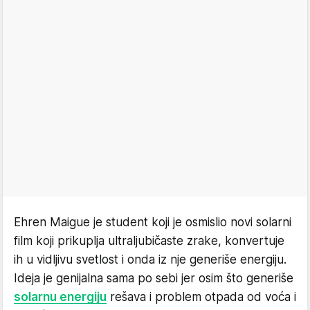
Ehren Maigue je student koji je osmislio novi solarni
film koji prikuplja ultraljubičaste zrake, konvertuje
ih u vidljivu svetlost i onda iz nje generiše energiju.
Ideja je genijalna sama po sebi jer osim što generiše
solarnu energiju
rešava i problem otpada od voća i