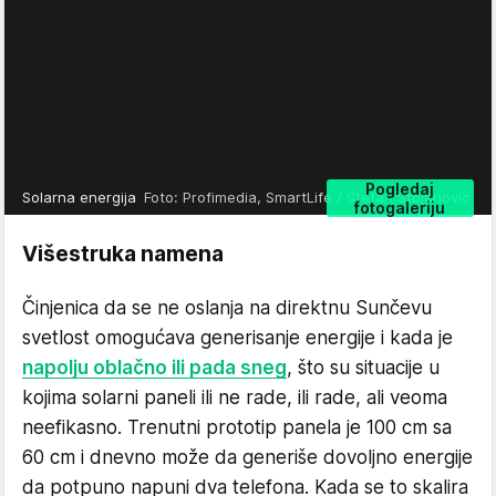
Pogledaj
Solarna energija
Foto: Profimedia, SmartLife / Stefan Stojanović
fotogaleriju
Višestruka namena
Činjenica da se ne oslanja na direktnu Sunčevu
svetlost omogućava generisanje energije i kada je
napolju oblačno ili pada sneg
, što su situacije u
kojima solarni paneli ili ne rade, ili rade, ali veoma
neefikasno. Trenutni prototip panela je 100 cm sa
60 cm i dnevno može da generiše dovoljno energije
da potpuno napuni dva telefona. Kada se to skalira