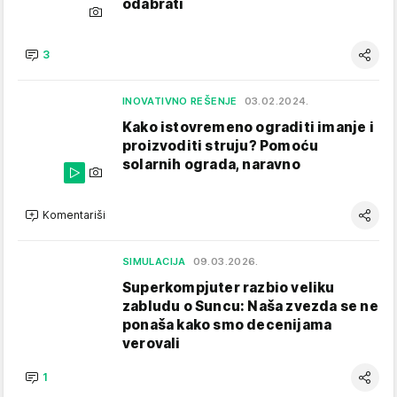
odabrati
3
INOVATIVNO REŠENJE
03.02.2024.
Kako istovremeno ograditi imanje i
proizvoditi struju? Pomoću
solarnih ograda, naravno
Komentariši
SIMULACIJA
09.03.2026.
Superkompjuter razbio veliku
zabludu o Suncu: Naša zvezda se ne
ponaša kako smo decenijama
verovali
1