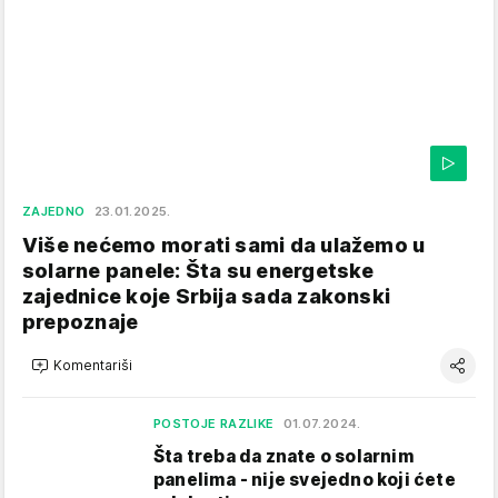
ZAJEDNO
23.01.2025.
Više nećemo morati sami da ulažemo u
solarne panele: Šta su energetske
zajednice koje Srbija sada zakonski
prepoznaje
Komentariši
POSTOJE RAZLIKE
01.07.2024.
Šta treba da znate o solarnim
panelima - nije svejedno koji ćete