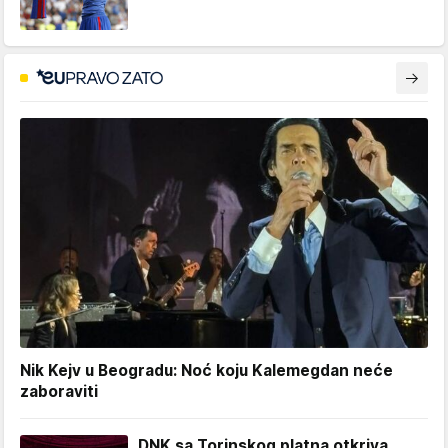
Nik Kejv u Beogradu: Noć koju Kalemegdan neće
zaboraviti
DNK sa Torinskog platna otkriva