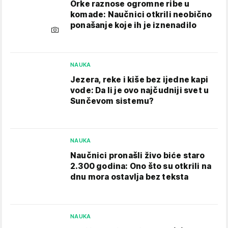
Orke raznose ogromne ribe u
komade: Naučnici otkrili neobično
ponašanje koje ih je iznenadilo
NAUKA
Jezera, reke i kiše bez ijedne kapi
vode: Da li je ovo najčudniji svet u
Sunčevom sistemu?
NAUKA
Naučnici pronašli živo biće staro
2.300 godina: Ono što su otkrili na
dnu mora ostavlja bez teksta
NAUKA