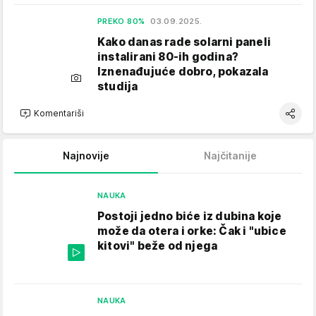
PREKO 80%
03.09.2025.
Kako danas rade solarni paneli
instalirani 80-ih godina?
Iznenađujuće dobro, pokazala
studija
Komentariši
Najnovije
Najčitanije
NAUKA
Postoji jedno biće iz dubina koje
može da otera i orke: Čak i "ubice
kitovi" beže od njega
NAUKA