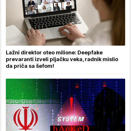
Lažni direktor oteo milione: Deepfake
prevaranti izveli pljačku veka, radnik mislio
da priča sa šefom!