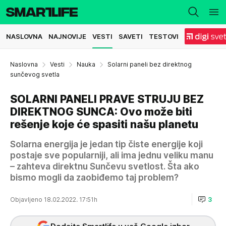
NASLOVNA
NAJNOVIJE
VESTI
SAVETI
TESTOVI
Naslovna
Vesti
Nauka
Solarni paneli bez direktnog
sunčevog svetla
SOLARNI PANELI PRAVE STRUJU BEZ
DIREKTNOG SUNCA: Ovo može biti
rešenje koje će spasiti našu planetu
Solarna energija je jedan tip čiste energije koji
postaje sve popularniji, ali ima jednu veliku manu
– zahteva direktnu Sunčevu svetlost. Šta ako
bismo mogli da zaobiđemo taj problem?
Objavljeno 18.02.2022. 17:51h
3