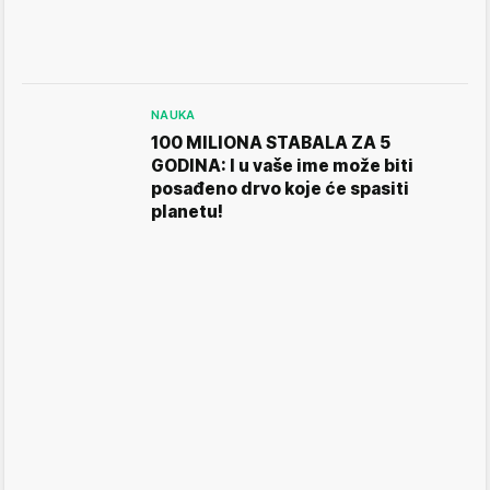
NAUKA
100 MILIONA STABALA ZA 5
GODINA: I u vaše ime može biti
posađeno drvo koje će spasiti
planetu!