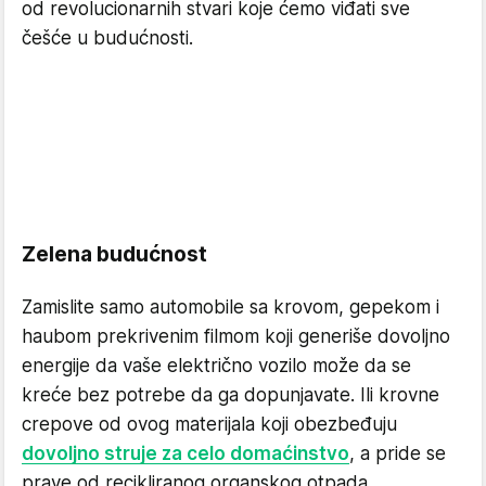
od revolucionarnih stvari koje ćemo viđati sve
češće u budućnosti.
Zelena budućnost
Zamislite samo automobile sa krovom, gepekom i
haubom prekrivenim filmom koji generiše dovoljno
energije da vaše električno vozilo može da se
kreće bez potrebe da ga dopunjavate. Ili krovne
crepove od ovog materijala koji obezbeđuju
dovoljno struje za celo domaćinstvo
, a pride se
prave od recikliranog organskog otpada.