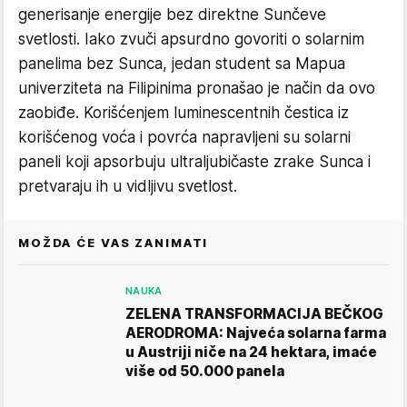
generisanje energije bez direktne Sunčeve
svetlosti. Iako zvuči apsurdno govoriti o solarnim
panelima bez Sunca, jedan student sa Mapua
univerziteta na Filipinima pronašao je način da ovo
zaobiđe. Korišćenjem luminescentnih čestica iz
korišćenog voća i povrća napravljeni su solarni
paneli koji apsorbuju ultraljubičaste zrake Sunca i
pretvaraju ih u vidljivu svetlost.
MOŽDA ĆE VAS ZANIMATI
NAUKA
ZELENA TRANSFORMACIJA BEČKOG
AERODROMA: Najveća solarna farma
u Austriji niče na 24 hektara, imaće
više od 50.000 panela