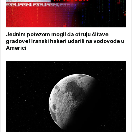
Jednim potezom mogli da otruju čitave
gradove! Iranski hakeri udarili na vodovode u
Americi