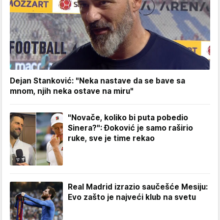
Dejan Stanković: "Neka nastave da se bave sa
mnom, njih neka ostave na miru"
"Novače, koliko bi puta pobedio
Sinera?": Đoković je samo raširio
ruke, sve je time rekao
Real Madrid izrazio saučešće Mesiju:
Evo zašto je najveći klub na svetu