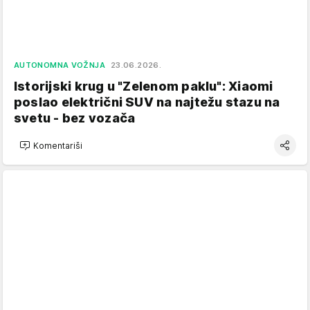
AUTONOMNA VOŽNJA
23.06.2026.
Istorijski krug u "Zelenom paklu": Xiaomi
poslao električni SUV na najtežu stazu na
svetu - bez vozača
Komentariši