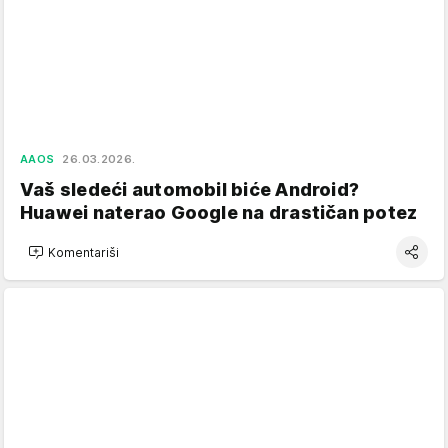
AAOS
26.03.2026.
Vaš sledeći automobil biće Android?
Huawei naterao Google na drastičan potez
Komentariši