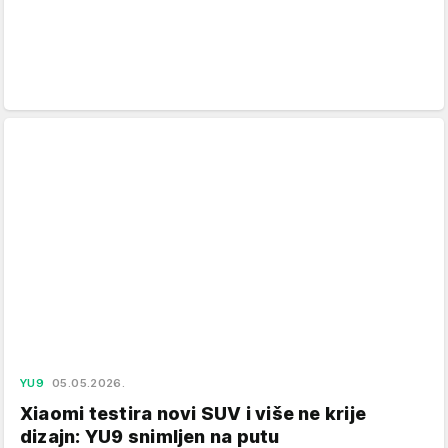
YU9
05.05.2026.
Xiaomi testira novi SUV i više ne krije
dizajn: YU9 snimljen na putu