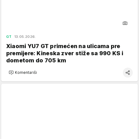
GT
13.05.2026.
Xiaomi YU7 GT primećen na ulicama pre
premijere: Kineska zver stiže sa 990 KS i
dometom do 705 km
Komentariši