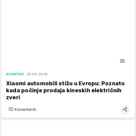
KONAČNO
28.04.2026.
Xiaomi automobili stižu u Evropu: Poznato
kada počinje prodaja kineskih električnih
zveri
Komentariši