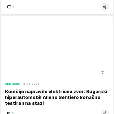
1
SENTIERO
18.06.2026.
Komšije napravile električnu zver: Bugarski
hiperautomobil Alieno Sentiero konačno
testiran na stazi
1