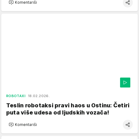
Komentariši
ROBOTAXI
18.02.2026.
Teslin robotaksi pravi haos u Ostinu: Četiri
puta više udesa od ljudskih vozača!
Komentariši