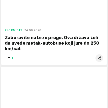
250 KM/SAT
24.06.2026.
Zaboravite na brze pruge: Ova država želi
da uvede metak-autobuse koji jure do 250
km/sat
1