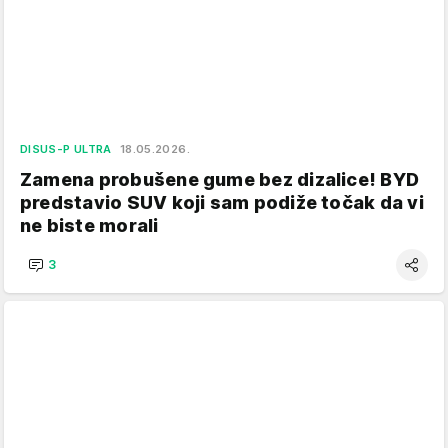
DISUS-P ULTRA
18.05.2026.
Zamena probušene gume bez dizalice! BYD
predstavio SUV koji sam podiže točak da vi
ne biste morali
3