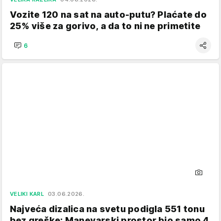
Vozite 120 na sat na auto-putu? Plaćate do
25% više za gorivo, a da to ni ne primetite
6
VELIKI KARL
03.06.2026.
Najveća dizalica na svetu podigla 551 tonu
bez greške: Manevarski prostor bio samo 4