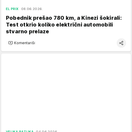
EL PRIX
08.06.2026.
Pobednik prešao 780 km, a Kinezi šokirali:
Test otkrio koliko električni automobili
stvarno prelaze
Komentariši
VELIKA RAZLIKA
04.06.2026.