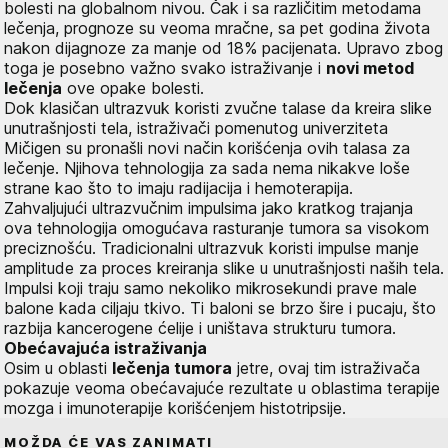
bolesti na globalnom nivou. Čak i sa različitim metodama
lečenja, prognoze su veoma mračne, sa pet godina života
nakon dijagnoze za manje od 18% pacijenata. Upravo zbog
toga je posebno važno svako istraživanje i
novi metod
lečenja
ove opake bolesti.
Dok klasičan ultrazvuk koristi zvučne talase da kreira slike
unutrašnjosti tela, istraživači pomenutog univerziteta
Mičigen su pronašli novi način korišćenja ovih talasa za
lečenje. Njihova tehnologija za sada nema nikakve loše
strane kao što to imaju radijacija i hemoterapija.
Zahvaljujući ultrazvučnim impulsima jako kratkog trajanja
ova tehnologija omogućava rasturanje tumora sa visokom
preciznošću. Tradicionalni ultrazvuk koristi impulse manje
amplitude za proces kreiranja slike u unutrašnjosti naših tela.
Impulsi koji traju samo nekoliko mikrosekundi prave male
balone kada ciljaju tkivo. Ti baloni se brzo šire i pucaju, što
razbija kancerogene ćelije i uništava strukturu tumora.
Obećavajuća istraživanja
Osim u oblasti
lečenja tumora
jetre, ovaj tim istraživača
pokazuje veoma obećavajuće rezultate u oblastima terapije
mozga i imunoterapije korišćenjem histotripsije.
MOŽDA ĆE VAS ZANIMATI