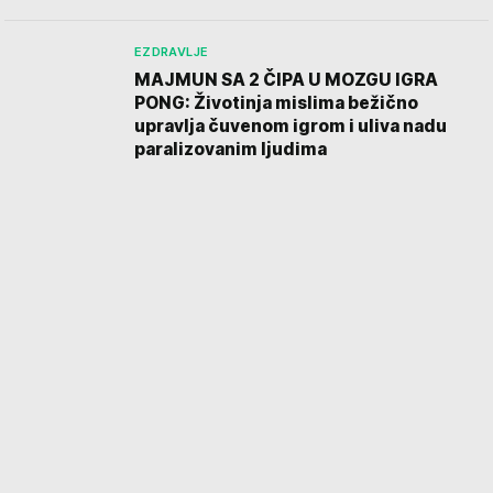
EZDRAVLJE
MAJMUN SA 2 ČIPA U MOZGU IGRA
PONG: Životinja mislima bežično
upravlja čuvenom igrom i uliva nadu
paralizovanim ljudima