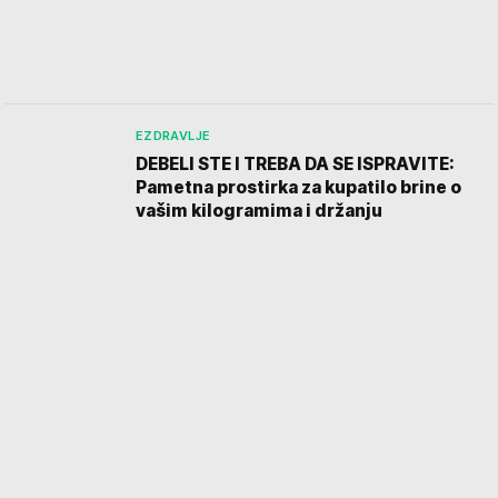
EZDRAVLJE
DEBELI STE I TREBA DA SE ISPRAVITE:
Pametna prostirka za kupatilo brine o
vašim kilogramima i držanju