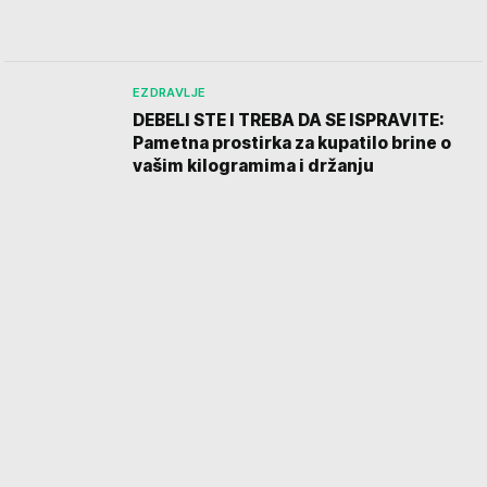
EZDRAVLJE
DEBELI STE I TREBA DA SE ISPRAVITE:
Pametna prostirka za kupatilo brine o
vašim kilogramima i držanju