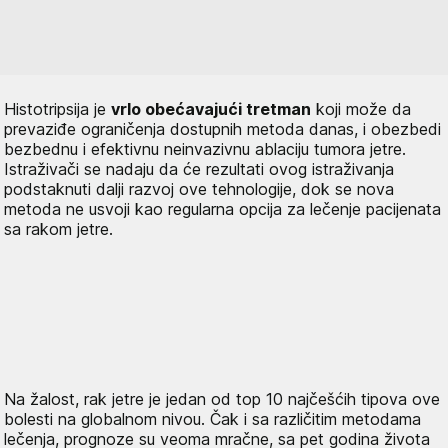
Histotripsija je
vrlo obećavajući tretman
koji može da
prevaziđe ograničenja dostupnih metoda danas, i obezbedi
bezbednu i efektivnu neinvazivnu ablaciju tumora jetre.
Istraživači se nadaju da će rezultati ovog istraživanja
podstaknuti dalji razvoj ove tehnologije, dok se nova
metoda ne usvoji kao regularna opcija za lečenje pacijenata
sa rakom jetre.
Na žalost, rak jetre je jedan od top 10 najčešćih tipova ove
bolesti na globalnom nivou. Čak i sa različitim metodama
lečenja, prognoze su veoma mračne, sa pet godina života