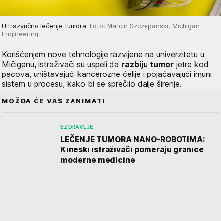
Ultrazvučno lečenje tumora
Foto: Marcin Szczepanski, Michigan
Engineering
Korišćenjem nove tehnologije razvijene na univerzitetu u
Mičigenu, istraživači su uspeli da
razbiju tumor
jetre kod
pacova, uništavajući kancerozne ćelije i pojačavajući imuni
sistem u procesu, kako bi se sprečilo dalje širenje.
MOŽDA ĆE VAS ZANIMATI
EZDRAVLJE
LEČENJE TUMORA NANO-ROBOTIMA:
Kineski istraživači pomeraju granice
moderne medicine