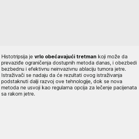
Histotripsija je
vrlo obećavajući tretman
koji može da
prevaziđe ograničenja dostupnih metoda danas, i obezbedi
bezbednu i efektivnu neinvazivnu ablaciju tumora jetre.
Istraživači se nadaju da će rezultati ovog istraživanja
podstaknuti dalji razvoj ove tehnologije, dok se nova
metoda ne usvoji kao regularna opcija za lečenje pacijenata
sa rakom jetre.