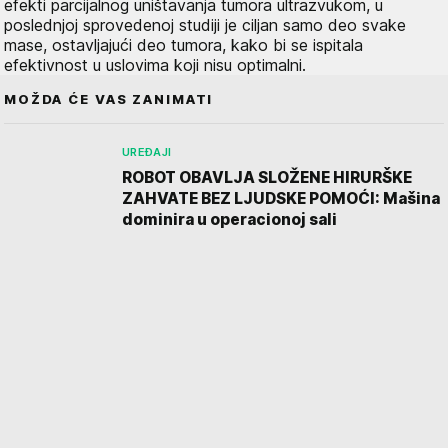
efekti parcijalnog uništavanja tumora ultrazvukom, u
poslednjoj sprovedenoj studiji je ciljan samo deo svake
mase, ostavljajući deo tumora, kako bi se ispitala
efektivnost u uslovima koji nisu optimalni.
MOŽDA ĆE VAS ZANIMATI
UREĐAJI
ROBOT OBAVLJA SLOŽENE HIRURŠKE
ZAHVATE BEZ LJUDSKE POMOĆI: Mašina
dominira u operacionoj sali