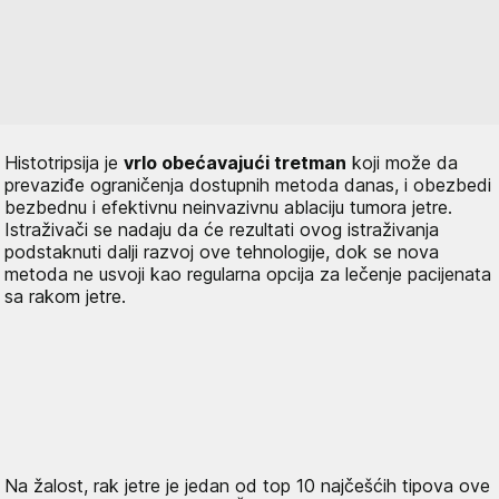
Histotripsija je
vrlo obećavajući tretman
koji može da
prevaziđe ograničenja dostupnih metoda danas, i obezbedi
bezbednu i efektivnu neinvazivnu ablaciju tumora jetre.
Istraživači se nadaju da će rezultati ovog istraživanja
podstaknuti dalji razvoj ove tehnologije, dok se nova
metoda ne usvoji kao regularna opcija za lečenje pacijenata
sa rakom jetre.
Na žalost, rak jetre je jedan od top 10 najčešćih tipova ove