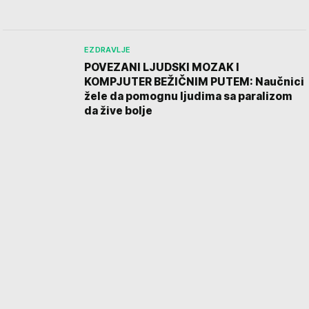
EZDRAVLJE
POVEZANI LJUDSKI MOZAK I
KOMPJUTER BEŽIČNIM PUTEM: Naučnici
žele da pomognu ljudima sa paralizom
da žive bolje