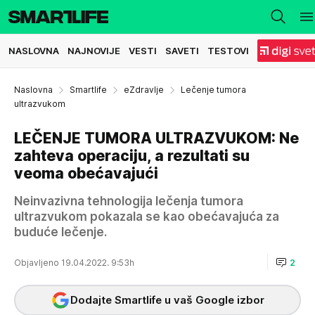
NASLOVNA
NAJNOVIJE
VESTI
SAVETI
TESTOVI
Naslovna
Smartlife
eZdravlje
Lečenje tumora
ultrazvukom
LEČENJE TUMORA ULTRAZVUKOM: Ne
zahteva operaciju, a rezultati su
veoma obećavajući
Neinvazivna tehnologija lečenja tumora
ultrazvukom pokazala se kao obećavajuća za
buduće lečenje.
Objavljeno 19.04.2022. 9:53h
2
Dodajte Smartlife u vaš Google izbor