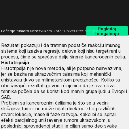
Pogledaj
Lečenje tumora ultrazvukom
Foto: Univerzitet Mičigen
fotogaleriju
Rezultati pokazuju i da tretman podstiče reakciju imunog
sistema koji izaziva regresiju delova koji nisu targetirani u
procesu, čime se sprečava dalje širenje kancerogenih ćelija.
Histotripsija
Histotripsija nije nova metoda, ali je potpuno neinvazivna,
jer se bazira na ultrazvučnim talasima koji mehanički
uništavaju tkivo sa milimetarskom preciznošću. Koliko su
obećavajući rezultati govori i činjenica da je ova nova
tehnika počela da se koristi kod manjih grupa ljudi u Evropi i
SAD.
Problem sa kanceroznim ćelijama je što se u većini
slučajeva tumor ne može ciljati direktno zbog različitih
stvari: lokacije, mase ili faze razvoja. Kako bi se ispitali
efekti parcijalnog uništavanja tumora ultrazvukom, u
poslednjoj sprovedenoj studiji je ciljan samo deo svake