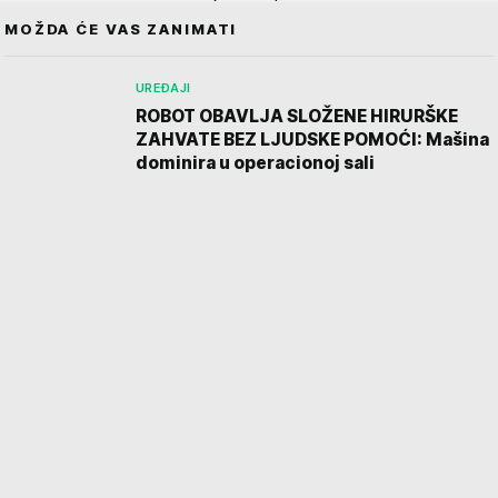
MOŽDA ĆE VAS ZANIMATI
UREĐAJI
ROBOT OBAVLJA SLOŽENE HIRURŠKE
ZAHVATE BEZ LJUDSKE POMOĆI: Mašina
dominira u operacionoj sali