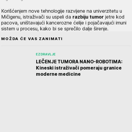
Korišćenjem nove tehnologije razvijene na univerzitetu u
Mičigenu, istraživači su uspeli da
razbiju tumor
jetre kod
pacova, uništavajući kancerozne ćelije i pojačavajući imuni
sistem u procesu, kako bi se sprečilo dalje širenje.
MOŽDA ĆE VAS ZANIMATI
EZDRAVLJE
LEČENJE TUMORA NANO-ROBOTIMA:
Kineski istraživači pomeraju granice
moderne medicine