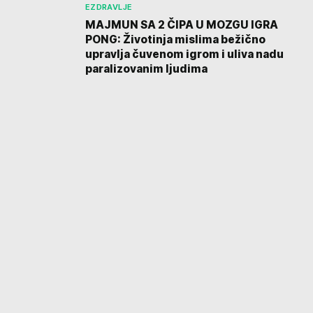
EZDRAVLJE
MAJMUN SA 2 ČIPA U MOZGU IGRA
PONG: Životinja mislima bežično
upravlja čuvenom igrom i uliva nadu
paralizovanim ljudima