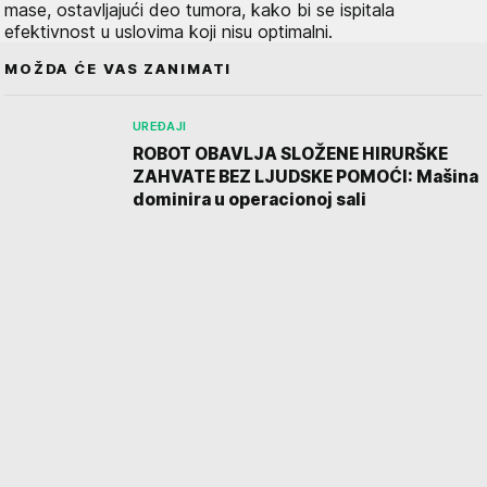
mase, ostavljajući deo tumora, kako bi se ispitala
efektivnost u uslovima koji nisu optimalni.
MOŽDA ĆE VAS ZANIMATI
UREĐAJI
ROBOT OBAVLJA SLOŽENE HIRURŠKE
ZAHVATE BEZ LJUDSKE POMOĆI: Mašina
dominira u operacionoj sali