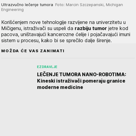
Ultrazvučno lečenje tumora
Foto: Marcin Szczepanski, Michigan
Engineering
Korišćenjem nove tehnologije razvijene na univerzitetu u
Mičigenu, istraživači su uspeli da
razbiju tumor
jetre kod
pacova, uništavajući kancerozne ćelije i pojačavajući imuni
sistem u procesu, kako bi se sprečilo dalje širenje.
MOŽDA ĆE VAS ZANIMATI
EZDRAVLJE
LEČENJE TUMORA NANO-ROBOTIMA:
Kineski istraživači pomeraju granice
moderne medicine