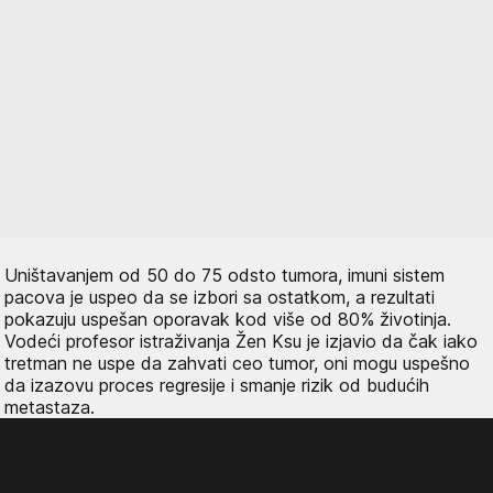
Uništavanjem od 50 do 75 odsto tumora, imuni sistem
pacova je uspeo da se izbori sa ostatkom, a rezultati
pokazuju uspešan oporavak kod više od 80% životinja.
Vodeći profesor istraživanja Žen Ksu je izjavio da čak iako
tretman ne uspe da zahvati ceo tumor, oni mogu uspešno
da izazovu proces regresije i smanje rizik od budućih
metastaza.