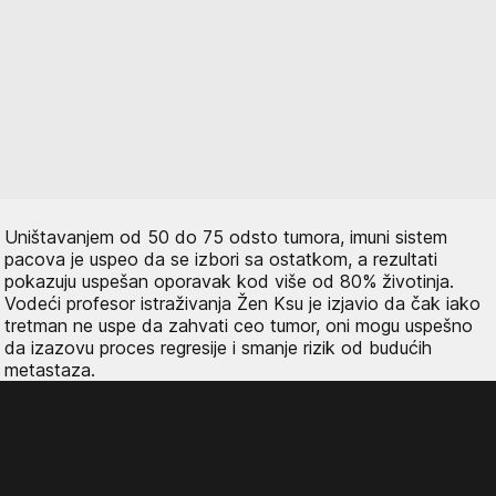
Uništavanjem od 50 do 75 odsto tumora, imuni sistem
pacova je uspeo da se izbori sa ostatkom, a rezultati
pokazuju uspešan oporavak kod više od 80% životinja.
Vodeći profesor istraživanja Žen Ksu je izjavio da čak iako
tretman ne uspe da zahvati ceo tumor, oni mogu uspešno
da izazovu proces regresije i smanje rizik od budućih
metastaza.