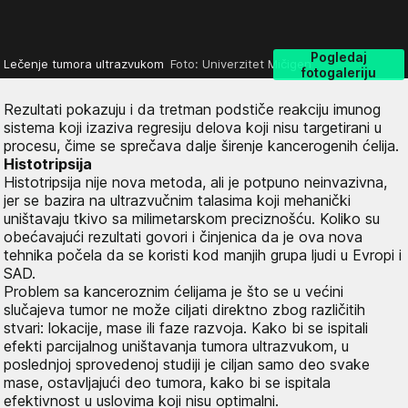
Pogledaj
Lečenje tumora ultrazvukom
Foto: Univerzitet Mičigen
fotogaleriju
Rezultati pokazuju i da tretman podstiče reakciju imunog
sistema koji izaziva regresiju delova koji nisu targetirani u
procesu, čime se sprečava dalje širenje kancerogenih ćelija.
Histotripsija
Histotripsija nije nova metoda, ali je potpuno neinvazivna,
jer se bazira na ultrazvučnim talasima koji mehanički
uništavaju tkivo sa milimetarskom preciznošću. Koliko su
obećavajući rezultati govori i činjenica da je ova nova
tehnika počela da se koristi kod manjih grupa ljudi u Evropi i
SAD.
Problem sa kanceroznim ćelijama je što se u većini
slučajeva tumor ne može ciljati direktno zbog različitih
stvari: lokacije, mase ili faze razvoja. Kako bi se ispitali
efekti parcijalnog uništavanja tumora ultrazvukom, u
poslednjoj sprovedenoj studiji je ciljan samo deo svake
mase, ostavljajući deo tumora, kako bi se ispitala
efektivnost u uslovima koji nisu optimalni.