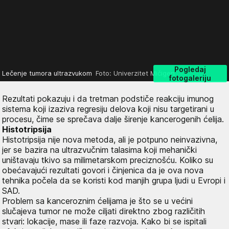
Pogledaj
Lečenje tumora ultrazvukom
Foto: Univerzitet Mičigen
fotogaleriju
Rezultati pokazuju i da tretman podstiče reakciju imunog
sistema koji izaziva regresiju delova koji nisu targetirani u
procesu, čime se sprečava dalje širenje kancerogenih ćelija.
Histotripsija
Histotripsija nije nova metoda, ali je potpuno neinvazivna,
jer se bazira na ultrazvučnim talasima koji mehanički
uništavaju tkivo sa milimetarskom preciznošću. Koliko su
obećavajući rezultati govori i činjenica da je ova nova
tehnika počela da se koristi kod manjih grupa ljudi u Evropi i
SAD.
Problem sa kanceroznim ćelijama je što se u većini
slučajeva tumor ne može ciljati direktno zbog različitih
stvari: lokacije, mase ili faze razvoja. Kako bi se ispitali