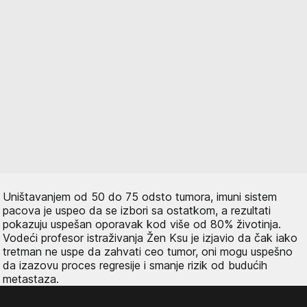
Uništavanjem od 50 do 75 odsto tumora, imuni sistem
pacova je uspeo da se izbori sa ostatkom, a rezultati
pokazuju uspešan oporavak kod više od 80% životinja.
Vodeći profesor istraživanja Žen Ksu je izjavio da čak iako
tretman ne uspe da zahvati ceo tumor, oni mogu uspešno
da izazovu proces regresije i smanje rizik od budućih
metastaza.