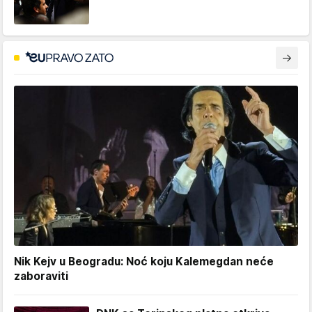
Nik Kejv u Beogradu: Noć koju Kalemegdan neće
zaboraviti