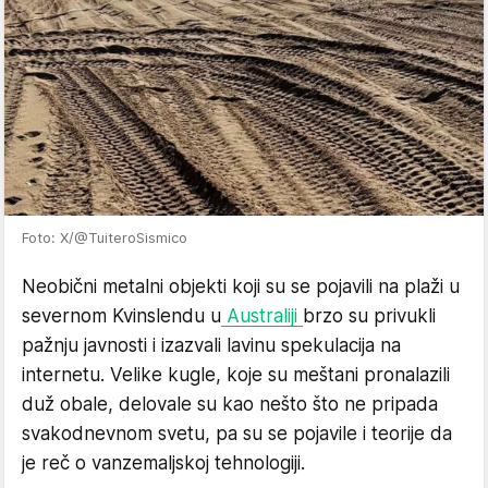
Foto: X/@TuiteroSismico
Neobični metalni objekti koji su se pojavili na plaži u
severnom Kvinslendu u
Australiji
brzo su privukli
pažnju javnosti i izazvali lavinu spekulacija na
internetu. Velike kugle, koje su meštani pronalazili
duž obale, delovale su kao nešto što ne pripada
svakodnevnom svetu, pa su se pojavile i teorije da
je reč o vanzemaljskoj tehnologiji.