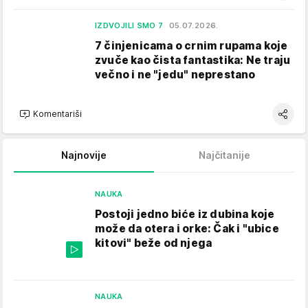
IZDVOJILI SMO 7
05.07.2026.
7 činjenicama o crnim rupama koje
zvuče kao čista fantastika: Ne traju
večno i ne "jedu" neprestano
Komentariši
Najnovije
Najčitanije
NAUKA
Postoji jedno biće iz dubina koje
može da otera i orke: Čak i "ubice
kitovi" beže od njega
NAUKA