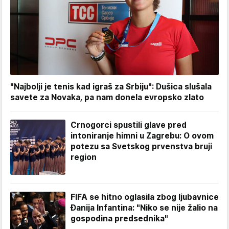
"Najbolji je tenis kad igraš za Srbiju": Dušica slušala
savete za Novaka, pa nam donela evropsko zlato
Crnogorci spustili glave pred
intoniranje himni u Zagrebu: O ovom
potezu sa Svetskog prvenstva bruji
region
FIFA se hitno oglasila zbog ljubavnice
Đanija Infantina: "Niko se nije žalio na
gospodina predsednika"