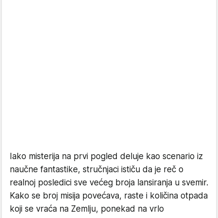
Iako misterija na prvi pogled deluje kao scenario iz
naučne fantastike, stručnjaci ističu da je reč o
realnoj posledici sve većeg broja lansiranja u svemir.
Kako se broj misija povećava, raste i količina otpada
koji se vraća na Zemlju, ponekad na vrlo