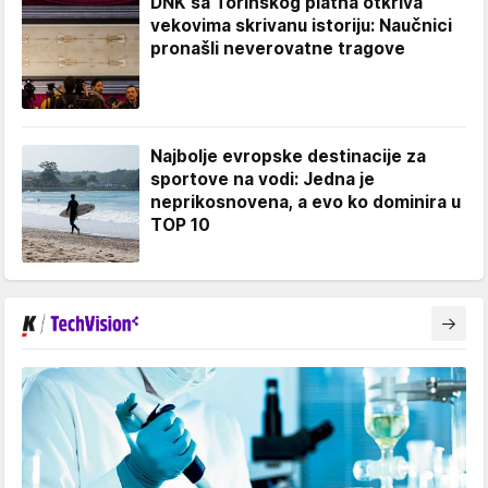
DNK sa Torinskog platna otkriva
vekovima skrivanu istoriju: Naučnici
pronašli neverovatne tragove
Najbolje evropske destinacije za
sportove na vodi: Jedna je
neprikosnovena, a evo ko dominira u
TOP 10