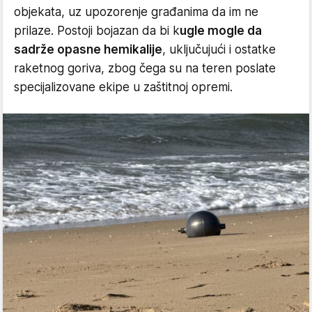
objekata, uz upozorenje građanima da im ne
prilaze. Postoji bojazan da bi k
ugle mogle da
sadrže opasne hemikalije
, uključujući i ostatke
raketnog goriva, zbog čega su na teren poslate
specijalizovane ekipe u zaštitnoj opremi.