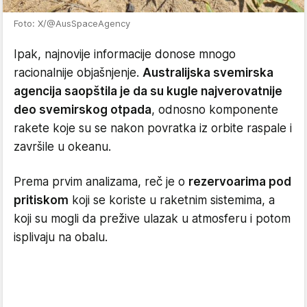
Foto: X/@AusSpaceAgency
Ipak, najnovije informacije donose mnogo
racionalnije objašnjenje.
Australijska svemirska
agencija saopštila je da su kugle najverovatnije
deo svemirskog otpada
, odnosno komponente
rakete koje su se nakon povratka iz orbite raspale i
završile u okeanu.
Prema prvim analizama, reč je o
rezervoarima pod
pritiskom
koji se koriste u raketnim sistemima, a
koji su mogli da prežive ulazak u atmosferu i potom
isplivaju na obalu.