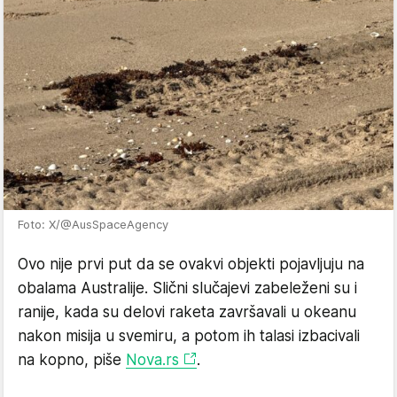
Foto: X/@AusSpaceAgency
Ovo nije prvi put da se ovakvi objekti pojavljuju na
obalama Australije. Slični slučajevi zabeleženi su i
ranije, kada su delovi raketa završavali u okeanu
nakon misija u svemiru, a potom ih talasi izbacivali
na kopno, piše
Nova.rs
.