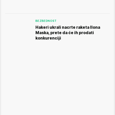
BEZBEDNOST
Hakeri ukrali nacrte raketa Ilona
Maska, prete da će ih prodati
konkurenciji