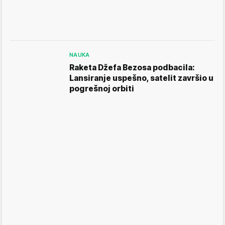
NAUKA
Raketa Džefa Bezosa podbacila:
Lansiranje uspešno, satelit završio u
pogrešnoj orbiti