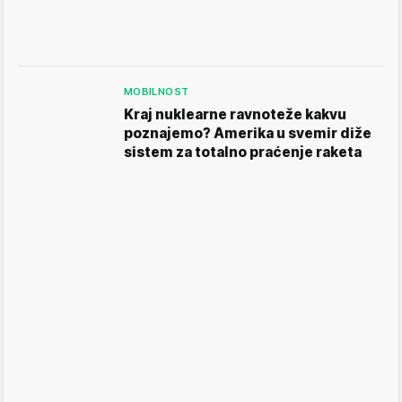
MOBILNOST
Kraj nuklearne ravnoteže kakvu
poznajemo? Amerika u svemir diže
sistem za totalno praćenje raketa