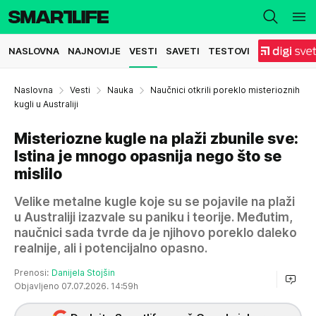
NASLOVNA
NAJNOVIJE
VESTI
SAVETI
TESTOVI
Naslovna
Vesti
Nauka
Naučnici otkrili poreklo misterioznih
kugli u Australiji
Misteriozne kugle na plaži zbunile sve:
Istina je mnogo opasnija nego što se
mislilo
Velike metalne kugle koje su se pojavile na plaži
u Australiji izazvale su paniku i teorije. Međutim,
naučnici sada tvrde da je njihovo poreklo daleko
realnije, ali i potencijalno opasno.
Prenosi:
Danijela Stojšin
Objavljeno 07.07.2026. 14:59h