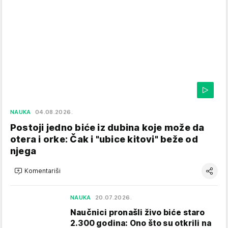
NAUKA
04.08.2026.
Postoji jedno biće iz dubina koje može da
otera i orke: Čak i "ubice kitovi" beže od
njega
Komentariši
NAUKA
20.07.2026.
Naučnici pronašli živo biće staro
2.300 godina: Ono što su otkrili na