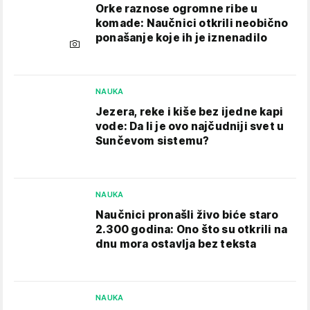
Orke raznose ogromne ribe u
komade: Naučnici otkrili neobično
ponašanje koje ih je iznenadilo
NAUKA
Jezera, reke i kiše bez ijedne kapi
vode: Da li je ovo najčudniji svet u
Sunčevom sistemu?
NAUKA
Naučnici pronašli živo biće staro
2.300 godina: Ono što su otkrili na
dnu mora ostavlja bez teksta
NAUKA