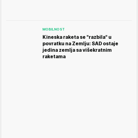
MOBILNOST
Kineska raketa se "razbila" u
povratku na Zemlju: SAD ostaje
jedina zemlja sa višekratnim
raketama