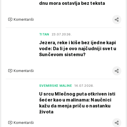
dnu mora ostavlja bez teksta
Komentariši
TITAN
23.07.2026.
Jezera, reke i kiše bez ijedne kapi
vode: Da li je ovo najčudniji svet u
Sunčevom sistemu?
Komentariši
SVEMIRSKE MALINE
14.07.2026.
U srcu Mlečnog puta otkriven isti
šećer kao u malinama: Naučnici
kažu da menja priču o nastanku
života
Komentariši