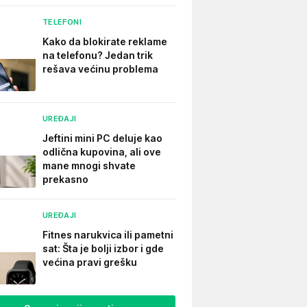
TELEFONI
Kako da blokirate reklame
na telefonu​? Jedan trik
rešava većinu problema
UREĐAJI
Jeftini mini PC deluje kao
odlična kupovina, ali ove
mane mnogi shvate
prekasno
UREĐAJI
Fitnes narukvica ili pametni
sat: Šta je bolji izbor i gde
većina pravi grešku