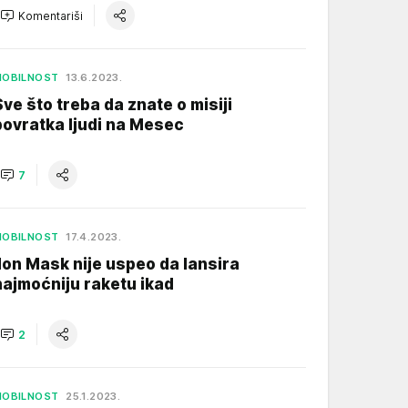
Komentariši
MOBILNOST
13.6.2023.
Sve što treba da znate o misiji
povratka ljudi na Mesec
7
MOBILNOST
17.4.2023.
Ilon Mask nije uspeo da lansira
najmoćniju raketu ikad
2
MOBILNOST
25.1.2023.