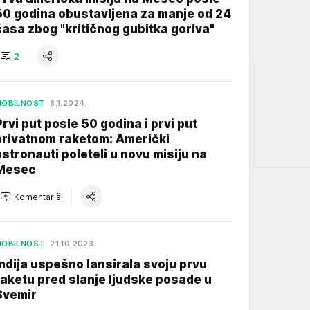
50 godina obustavljena za manje od 24
časa zbog "kritičnog gubitka goriva"
2
MOBILNOST
8.1.2024.
Prvi put posle 50 godina i prvi put
privatnom raketom: Američki
astronauti poleteli u novu misiju na
Mesec
Komentariši
MOBILNOST
21.10.2023.
Indija uspešno lansirala svoju prvu
raketu pred slanje ljudske posade u
Svemir