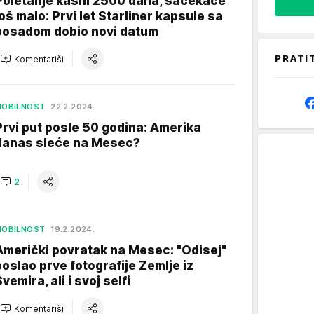
Poletanje kasni 2500 dana, sačekaće
još malo: Prvi let Starliner kapsule sa
posadom dobio novi datum
PRATI
Komentariši
MOBILNOST
22.2.2024.
Prvi put posle 50 godina: Amerika
danas sleće na Mesec?
2
MOBILNOST
19.2.2024.
Američki povratak na Mesec: "Odisej"
poslao prve fotografije Zemlje iz
vemira, ali i svoj selfi
Komentariši