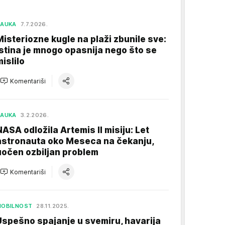
NAUKA
7.7.2026.
Misteriozne kugle na plaži zbunile sve:
Istina je mnogo opasnija nego što se
mislilo
Komentariši
NAUKA
3.2.2026.
NASA odložila Artemis II misiju: Let
astronauta oko Meseca na čekanju,
uočen ozbiljan problem
Komentariši
MOBILNOST
28.11.2025.
Uspešno spajanje u svemiru, havarija