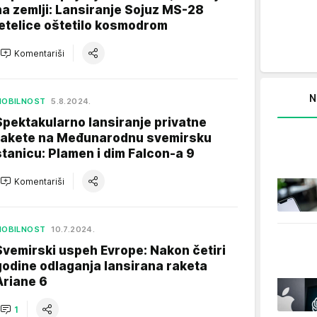
na zemlji: Lansiranje Sojuz MS-28
letelice oštetilo kosmodrom
Komentariši
N
MOBILNOST
5.8.2024.
Spektakularno lansiranje privatne
rakete na Međunarodnu svemirsku
stanicu: Plamen i dim Falcon-a 9
Komentariši
MOBILNOST
10.7.2024.
Svemirski uspeh Evrope: Nakon četiri
godine odlaganja lansirana raketa
Ariane 6
1