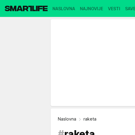
NASLOVNA
NAJNOVIJE
VESTI
SAVE
Naslovna
raketa
#
raketa