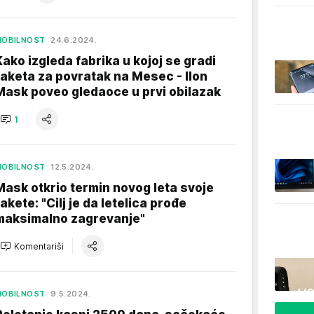
MOBILNOST
24.6.2024.
Kako izgleda fabrika u kojoj se gradi
raketa za povratak na Mesec - Ilon
Mask poveo gledaoce u prvi obilazak
1
MOBILNOST
12.5.2024.
Mask otkrio termin novog leta svoje
rakete: "Cilj je da letelica prođe
maksimalno zagrevanje"
Komentariši
MOBILNOST
9.5.2024.