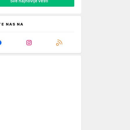
Sve najnovije vesti
TE NAS NA