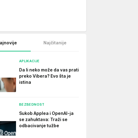
ajnovije
Najčitanije
APLIKACIJE
Da li neko može da vas prati
preko Vibera? Evo šta je
istina
BEZBEDNOST
Sukob Applea i OpenAI-ja
se zahuktava: Traži se
odbacivanje tužbe