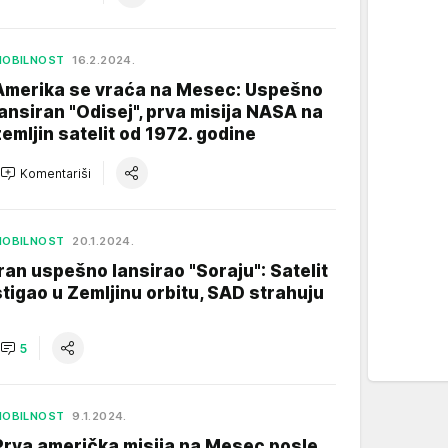
MOBILNOST
16.2.2024.
Amerika se vraća na Mesec: Uspešno
lansiran "Odisej", prva misija NASA na
zemljin satelit od 1972. godine
Komentariši
MOBILNOST
20.1.2024.
Iran uspešno lansirao "Soraju": Satelit
stigao u Zemljinu orbitu, SAD strahuju
5
MOBILNOST
9.1.2024.
Prva američka misija na Mesec posle