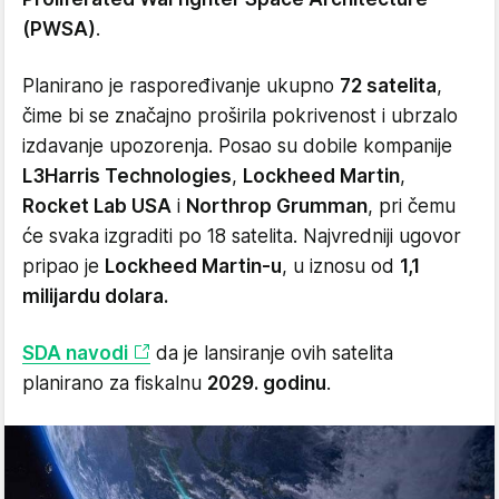
(PWSA)
.
Planirano je raspoređivanje ukupno
72 satelita
,
čime bi se značajno proširila pokrivenost i ubrzalo
izdavanje upozorenja. Posao su dobile kompanije
L3Harris Technologies
,
Lockheed Martin
,
Rocket Lab USA
i
Northrop Grumman
, pri čemu
će svaka izgraditi po 18 satelita. Najvredniji ugovor
pripao je
Lockheed Martin-u
, u iznosu od
1,1
milijardu dolara.
SDA navodi
da je lansiranje ovih satelita
planirano za fiskalnu
2029. godinu
.