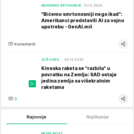
MODERNO RATOVANJE
12.12.2025.
"Bićemo smrtonosniji nego ikad":
Amerikanci predstavili AI za vojnu
upotrebu - GenAI.mil
Komentariši
JOŠ UVEK...
03.12.2025.
Kineska raketa se "razbila" u
povratku na Zemlju: SAD ostaje
jedina zemlja sa višekratnim
raketama
3
Najnovije
Najčitanije
MOBILNOST