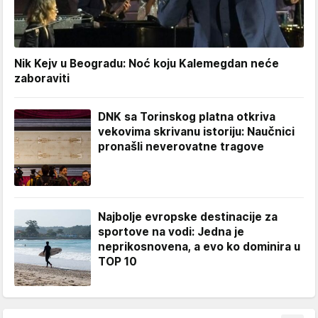
Nik Kejv u Beogradu: Noć koju Kalemegdan neće
zaboraviti
DNK sa Torinskog platna otkriva
vekovima skrivanu istoriju: Naučnici
pronašli neverovatne tragove
Najbolje evropske destinacije za
sportove na vodi: Jedna je
neprikosnovena, a evo ko dominira u
TOP 10