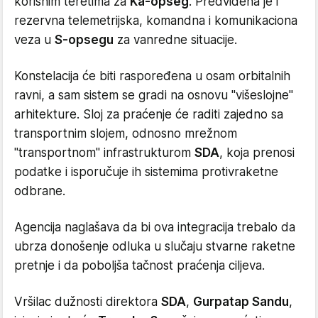
korisnim teretima za
Ka-opseg
. Predviđena je i
rezervna telemetrijska, komandna i komunikaciona
veza u
S-opsegu
za vanredne situacije.
Konstelacija će biti raspoređena u osam orbitalnih
ravni, a sam sistem se gradi na osnovu "višeslojne"
arhitekture. Sloj za praćenje će raditi zajedno sa
transportnim slojem, odnosno mrežnom
"transportnom" infrastrukturom
SDA
, koja prenosi
podatke i isporučuje ih sistemima protivraketne
odbrane.
Agencija naglašava da bi ova integracija trebalo da
ubrza donošenje odluka u slučaju stvarne raketne
pretnje i da poboljša tačnost praćenja ciljeva.
Vršilac dužnosti direktora
SDA
,
Gurpatap Sandu
,