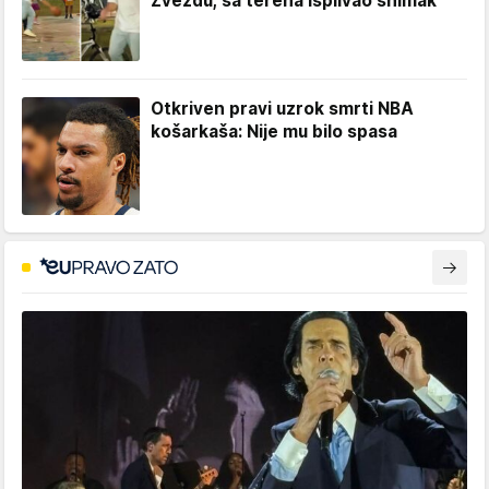
Zvezdu, sa terena isplivao snimak
Otkriven pravi uzrok smrti NBA
košarkaša: Nije mu bilo spasa