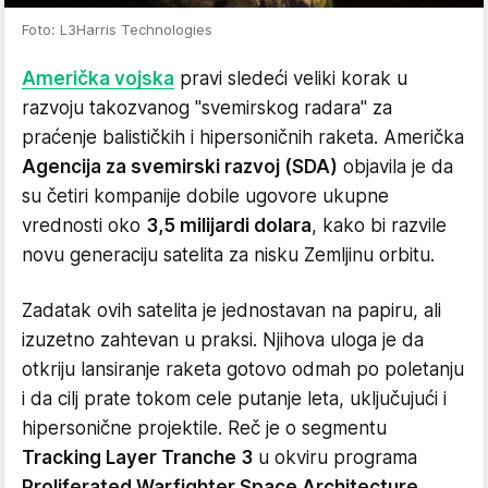
Foto: L3Harris Technologies
Američka vojska
pravi sledeći veliki korak u
razvoju takozvanog "svemirskog radara" za
praćenje balističkih i hipersoničnih raketa. Američka
Agencija za svemirski razvoj (SDA)
objavila je da
su četiri kompanije dobile ugovore ukupne
vrednosti oko
3,5 milijardi dolara
, kako bi razvile
novu generaciju satelita za nisku Zemljinu orbitu.
Zadatak ovih satelita je jednostavan na papiru, ali
izuzetno zahtevan u praksi. Njihova uloga je da
otkriju lansiranje raketa gotovo odmah po poletanju
i da cilj prate tokom cele putanje leta, uključujući i
hipersonične projektile. Reč je o segmentu
Tracking Layer Tranche 3
u okviru programa
Proliferated Warfighter Space Architecture