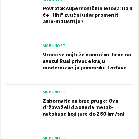
Povratak supersoničnih letova: Da li
će "tihi" zvučni udar promeniti
avio-industriju?
MOBILNOST
Vraća se najteže naoružani brod na
svetu! Rusi privode kraju
modernizaciju pomorske tvrđave
MOBILNOST
Zaboravite na brze pruge: Ova
država želi da uvede metak-
autobuse koji jure do 250 km/sat
MOBILNOST