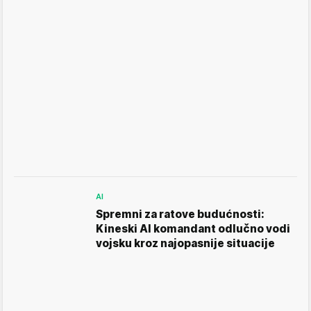
AI
Spremni za ratove budućnosti:
Kineski AI komandant odlučno vodi
vojsku kroz najopasnije situacije