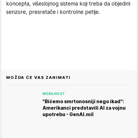
koncepta, višeslojnog sistema koji treba da objedini
senzore, presretače i kontrolne petlje.
MOŽDA ĆE VAS ZANIMATI
MOBILNOST
"Bićemo smrtonosniji nego ikad":
Amerikanci predstavili AI za vojnu
upotrebu - GenAI.mil