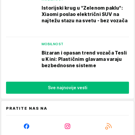
Istorijski krug u "Zelenom paklu":
Xiaomi poslao električni SUV na
najtežu stazu na svetu - bez vozača
MOBILNOST
Bizaran i opasan trend vozača Tesli
u Kini: Plastičnim glavama varaju
bezbednosne sisteme
Sve najnovije vesti
PRATITE NAS NA