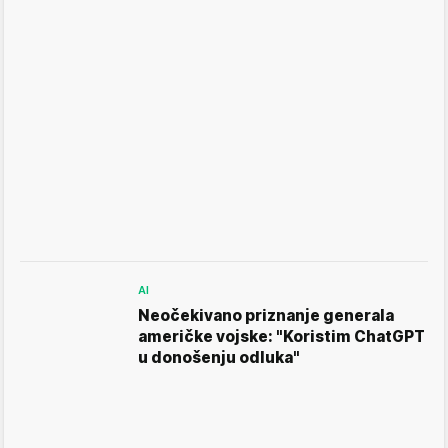
AI
Neočekivano priznanje generala
američke vojske: "Koristim ChatGPT
u donošenju odluka"