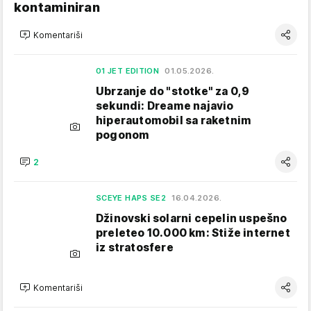
kontaminiran
Komentariši
01 JET EDITION
01.05.2026.
Ubrzanje do "stotke" za 0,9
sekundi: Dreame najavio
hiperautomobil sa raketnim
pogonom
2
SCEYE HAPS SE2
16.04.2026.
Džinovski solarni cepelin uspešno
preleteo 10.000 km: Stiže internet
iz stratosfere
Komentariši