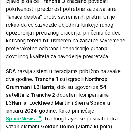
izjavio je da će
Tranche 3
značajno povećati
pokrivenost i preciznost potrebne za zatvaranje
"lanaca dejstva" protiv savremenih pretnji. On je
rekao da će sazvežđe objediniti funkcije ranog
upozorenja i preciznog praćenja, pri čemu će deo
korisnog tereta biti usmeren na zadatke savremene
protivraketne odbrane i generisanje putanja
dovoljnog kvaliteta za navođenje presretača.
SDA
razvija sistem u iteracijama približno na svake
dve godine.
Tranche 1
su izgradili
Northrop
Grumman
i
L3Harris
, dok su ugovori za
54
satelita
iz
Tranche 2
dodeljeni kompanijama
L3Harris
,
Lockheed Martin
i
Sierra Space
u
januaru
2024. godine
. Kako primećuje
SpaceNews
, Tracking Layer se posmatra i kao
važan element
Golden Dome (Zlatna kupola)