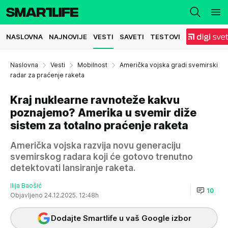
NASLOVNA
NAJNOVIJE
VESTI
SAVETI
TESTOVI
Naslovna
Vesti
Mobilnost
Američka vojska gradi svemirski
radar za praćenje raketa
Kraj nuklearne ravnoteže kakvu
poznajemo? Amerika u svemir diže
sistem za totalno praćenje raketa
Američka vojska razvija novu generaciju
svemirskog radara koji će gotovo trenutno
detektovati lansiranje raketa.
Ilija Baošić
10
Objavljeno 24.12.2025. 12:48h
Dodajte Smartlife u vaš Google izbor