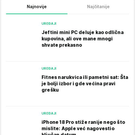
Najnovije
Najčitanije
UREĐAJI
Jeftini mini PC deluje kao odlična
kupovina, ali ove mane mnogi
shvate prekasno
UREĐAJI
Fitnes narukvica ili pametni sat: Šta
je bolji izbor i gde većina pravi
grešku
UREĐAJI
iPhone 18 Pro stiže ranije nego što
mislite: Apple već nagovestio
ključan datum