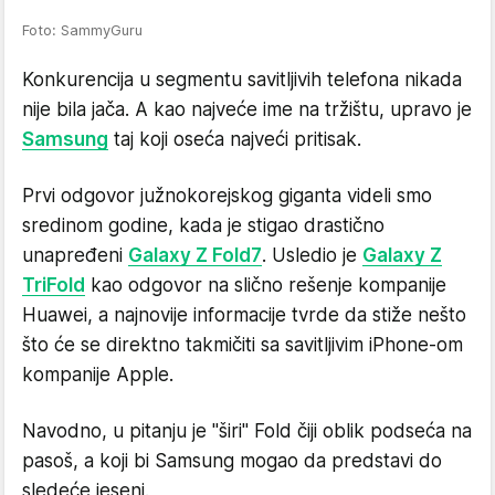
Foto: SammyGuru
Konkurencija u segmentu savitljivih telefona nikada
nije bila jača. A kao najveće ime na tržištu, upravo je
Samsung
taj koji oseća najveći pritisak.
Prvi odgovor južnokorejskog giganta videli smo
sredinom godine, kada je stigao drastično
unapređeni
Galaxy Z Fold7
. Usledio je
Galaxy Z
TriFold
kao odgovor na slično rešenje kompanije
Huawei, a najnovije informacije tvrde da stiže nešto
što će se direktno takmičiti sa savitljivim iPhone-om
kompanije Apple.
Navodno, u pitanju je "širi" Fold čiji oblik podseća na
pasoš, a koji bi Samsung mogao da predstavi do
sledeće jeseni.