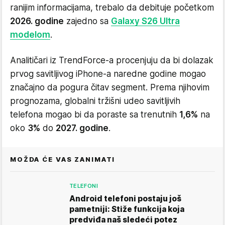
ranijim informacijama, trebalo da debituje početkom
2026. godine
zajedno sa
Galaxy S26 Ultra
modelom
.
Analitičari iz TrendForce-a procenjuju da bi dolazak
prvog savitljivog iPhone-a naredne godine mogao
značajno da pogura čitav segment. Prema njihovim
prognozama, globalni tržišni udeo savitljivih
telefona mogao bi da poraste sa trenutnih
1,6%
na
oko
3%
do
2027. godine
.
MOŽDA ĆE VAS ZANIMATI
TELEFONI
Android telefoni postaju još
pametniji: Stiže funkcija koja
predviđa naš sledeći potez