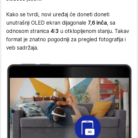
Kako se tvrdi, novi uređaj će doneti doneti
unutrašnji OLED ekran dijagonale
7,6 inča
, sa
odnosom stranica
4:3
u otklopljenom stanju. Takav
format je znatno pogodniji za pregled fotografija i
veb sadržaja.