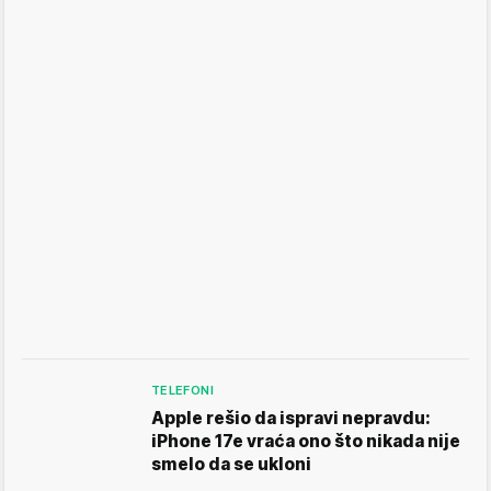
TELEFONI
Apple rešio da ispravi nepravdu:
iPhone 17e vraća ono što nikada nije
smelo da se ukloni