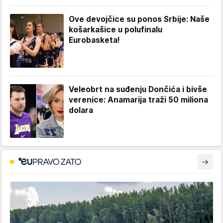
Ove devojčice su ponos Srbije: Naše
košarkašice u polufinalu
Eurobasketa!
Veleobrt na suđenju Dončića i bivše
verenice: Anamarija traži 50 miliona
dolara