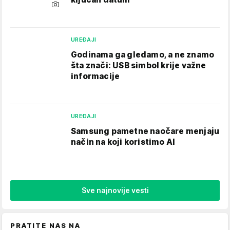
UREĐAJI
Godinama ga gledamo, a ne znamo
šta znači: USB simbol krije važne
informacije
UREĐAJI
Samsung pametne naočare menjaju
način na koji koristimo AI
Sve najnovije vesti
PRATITE NAS NA