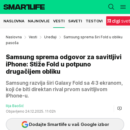
NASLOVNA
NAJNOVIJE
VESTI
SAVETI
TESTOVI
Naslovna
Vesti
Uređaji
Samsung sprema širi Fold u obliku
pasoša
Samsung sprema odgovor za savitljivi
iPhone: Stiže Fold u potpuno
drugačijem obliku
Samsung razvija širi Galaxy Fold sa 4:3 ekranom,
koji će biti direktan rival prvom savitljivom
iPhone-u.
Ilija Baošić
Objavljeno 24.12.2025. 11:02h
Dodajte Smartlife u vaš Google izbor