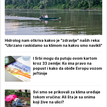
Hidrolog nam otkriva kakvo je "zdravlje" naših reka:
"Ubrzano raskidamo sa klimom na kakvu smo navikli"
I Srbi mogu da putuju ovom kartom
kroz 33 zemlje: Ko ima pravo na
popust i kako da obiđe Evropu vozom
jeftinije
Svi smo se prikovali za klima uređaje
tokom vrućina: Ali šta je sa onima
koji žive na ulici?