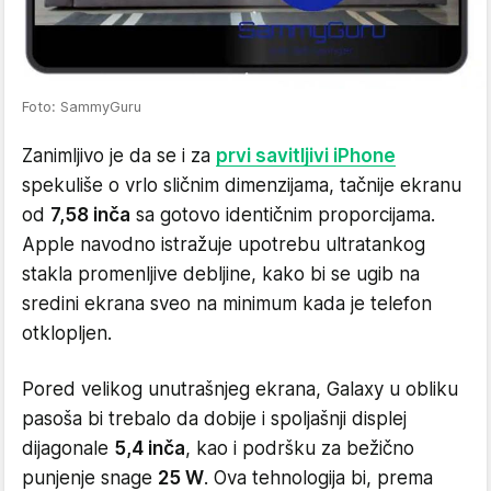
Foto: SammyGuru
Zanimljivo je da se i za
prvi savitljivi iPhone
spekuliše o vrlo sličnim dimenzijama, tačnije ekranu
od
7,58 inča
sa gotovo identičnim proporcijama.
Apple navodno istražuje upotrebu ultratankog
stakla promenljive debljine, kako bi se ugib na
sredini ekrana sveo na minimum kada je telefon
otklopljen.
Pored velikog unutrašnjeg ekrana, Galaxy u obliku
pasoša bi trebalo da dobije i spoljašnji displej
dijagonale
5,4 inča
, kao i podršku za bežično
punjenje snage
25 W
. Ova tehnologija bi, prema