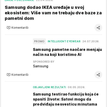
Samsung dodao IKEA uređaje u svoj
ekosistem: Više vam ne trebaju dve baze za
pametni dom
Komentariši
PROMO
INTELLIGENT EYEWEAR
24.07.2026.
Samsung pametne naočare menjaju
način na koji koristimo AI
SPONSORED BY
Samsung
Komentariši
OBJAVLJENI REZULTATI
08.05.2026.
Samsung testirao funkciju koja će
spasiti živote: Satovi mogu da
predviđaju nesvesticu minutama