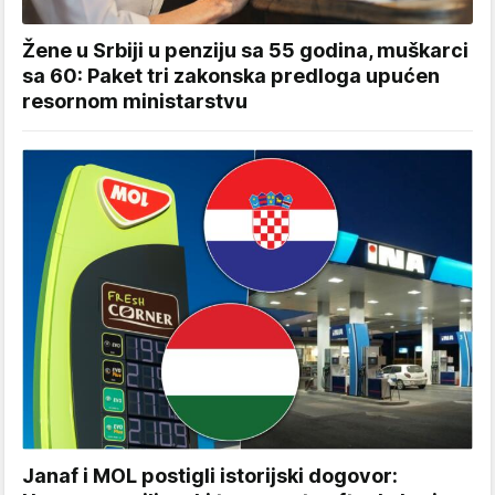
Žene u Srbiji u penziju sa 55 godina, muškarci
sa 60: Paket tri zakonska predloga upućen
resornom ministarstvu
Janaf i MOL postigli istorijski dogovor: