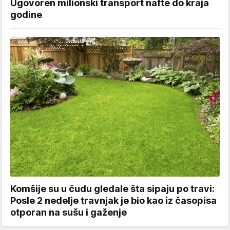
Ugovoren milionski transport nafte do kraja
godine
Komšije su u čudu gledale šta sipaju po travi:
Posle 2 nedelje travnjak je bio kao iz časopisa
otporan na sušu i gaženje