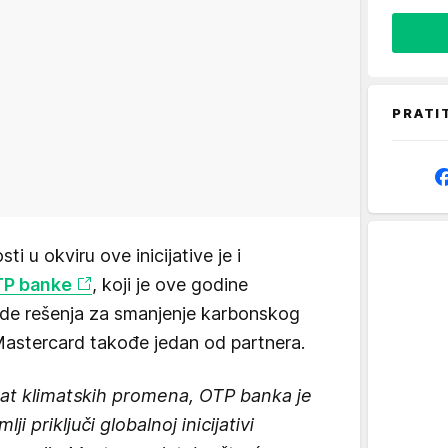
PRATI
ti u okviru ove inicijative je i
TP banke
, koji je ove godine
ude rešenja za smanjenje karbonskog
Mastercard takođe jedan od partnera.
at klimatskih promena, OTP banka je
ji priključi globalnoj inicijativi