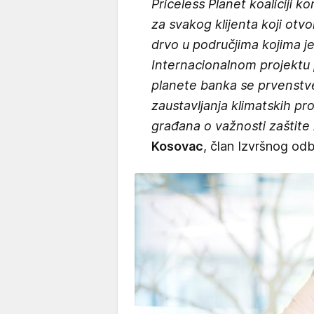
Priceless Planet koaliciji 
za svakog klijenta koji otvo
drvo u područjima kojima j
Internacionalnom projektu
planete banka se prvenstven
zaustavljanja klimatskih pro
građana o važnosti zaštite
Kosovac
, član Izvršnog od