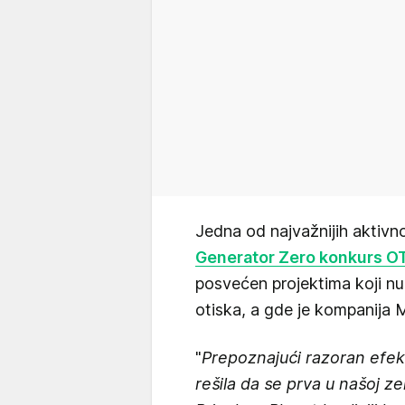
Jedna od najvažnijih aktivnos
Generator Zero konkurs O
posvećen projektima koji n
otiska, a gde je kompanija 
"
Prepoznajući razoran efek
rešila da se prva u našoj zeml