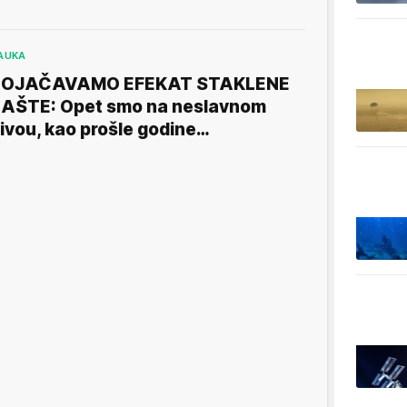
AUKA
POJAČAVAMO EFEKAT STAKLENE
AŠTE: Opet smo na neslavnom
ivou, kao prošle godine…