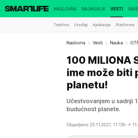
NASLOVNA
NAJNOVIJE
VESTI
SAVE
Telefoni
Uređaji
Aplikacije
Platforme
Naslovna
Vesti
Nauka
OTP
100 MILIONA S
ime može biti 
planetu!
Učestvovanjem u sadnji 1
budućnost planete.
Objavljeno 25.11.2021. 11:13h
→ 11