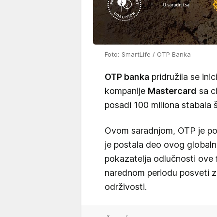
Foto: SmartLife / OTP Banka
OTP banka
pridružila se inic
kompanije
Mastercard
sa ci
posadi 100 miliona stabala 
Ovom saradnjom, OTP je pos
je postala deo ovog globaln
pokazatelja odlučnosti ove fi
narednom periodu posveti ze
održivosti.