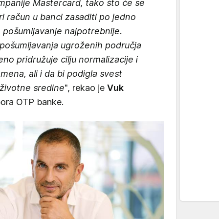
kompanije Mastercard, tako što će se
ri račun u banci zasaditi po jedno
e pošumljavanje najpotrebnije.
 pošumljavanja ugroženih područja
o pridružuje cilju normalizacije i
mena, ali i da bi podigla svest
 životne sredine
", rekao je
Vuk
bora OTP banke.