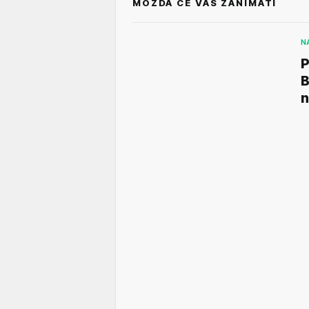
MOŽDA ĆE VAS ZANIMATI
N
B
n