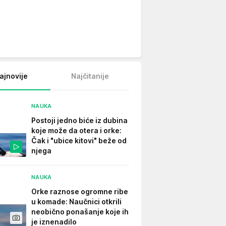
ajnovije
Najčitanije
NAUKA
Postoji jedno biće iz dubina
koje može da otera i orke:
Čak i "ubice kitovi" beže od
njega
NAUKA
Orke raznose ogromne ribe
u komade: Naučnici otkrili
neobično ponašanje koje ih
je iznenadilo