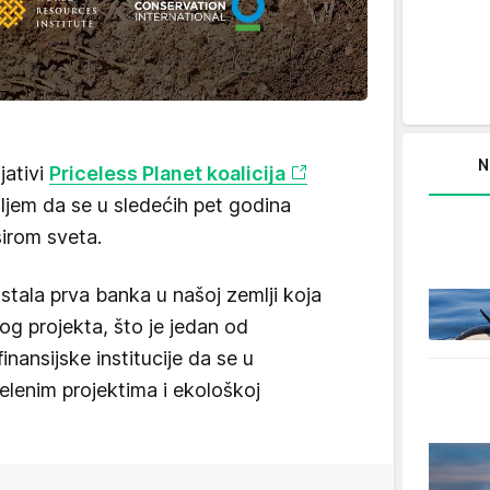
N
ijativi
Priceless Planet koalicija
ljem da se u sledećih pet godina
širom sveta.
tala prva banka u našoj zemlji koja
og projekta, što je jedan od
nansijske institucije da se u
lenim projektima i ekološkoj