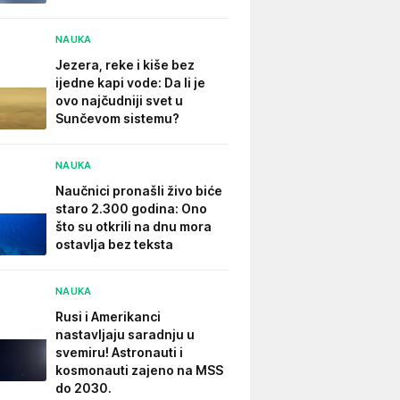
NAUKA
Jezera, reke i kiše bez
ijedne kapi vode: Da li je
ovo najčudniji svet u
Sunčevom sistemu?
NAUKA
Naučnici pronašli živo biće
staro 2.300 godina: Ono
što su otkrili na dnu mora
ostavlja bez teksta
NAUKA
Rusi i Amerikanci
nastavljaju saradnju u
svemiru! Astronauti i
kosmonauti zajeno na MSS
do 2030.