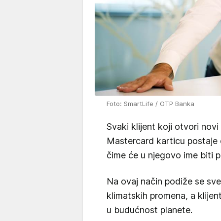
Foto: SmartLife / OTP Banka
Svaki klijent koji otvori no
Mastercard karticu postaje
čime će u njegovo ime biti 
Na ovaj način podiže se sves
klimatskih promena, a klije
u budućnost planete.