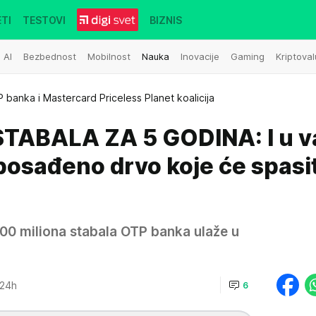
TI
TESTOVI
BIZNIS
AI
Bezbednost
Mobilnost
Nauka
Inovacije
Gaming
Kriptoval
 banka i Mastercard Priceless Planet koalicija
TABALA ZA 5 GODINA: I u v
posađeno drvo koje će spasit
00 miliona stabala OTP banka ulaže u
:24h
6