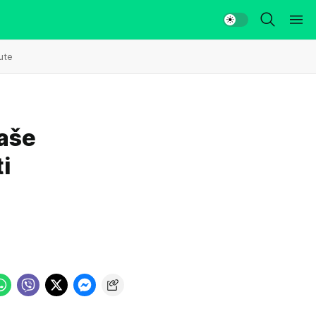
ute
aše
i