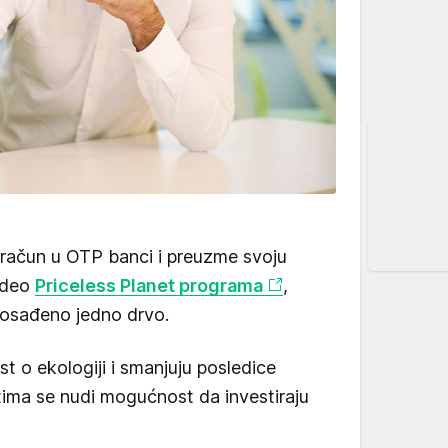
vi račun u OTP banci i preuzme svoju
 deo
Priceless Planet programa
,
posađeno jedno drvo.
t o ekologiji i smanjuju posledice
ntima se nudi mogućnost da investiraju