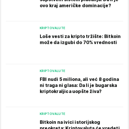
ovo kraj američke dominacije?
KRIPTOVALUTE
Loše vesti za kripto tržište: Bitkoin
može da izgubi do 70% vrednosti
KRIPTOVALUTE
FBI nudi 5 miliona, ali već 8 godina
ni traga ni glasa: Da li je bugarska
kriptokraljica uopšte živa?
KRIPTOVALUTE
Bitkoin na ivici istorijskog
preokreta: Kriptovaluta će vredeti