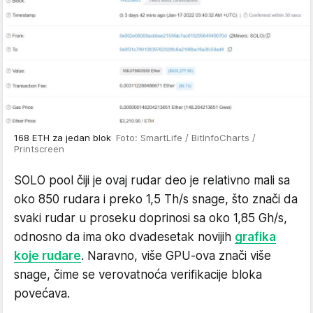
168 ETH za jedan blok
Foto: SmartLife / BitInfoCharts /
Printscreen
SOLO pool čiji je ovaj rudar deo je relativno mali sa
oko 850 rudara i preko 1,5 Th/s snage, što znači da
svaki rudar u proseku doprinosi sa oko 1,85 Gh/s,
odnosno da ima oko dvadesetak novijih
grafika
koje rudare
. Naravno, više GPU-ova znači više
snage, čime se verovatnoća verifikacije bloka
povećava.