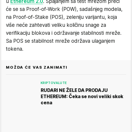
u
Ethereum 2.0
. Spajanjem sa test mrežom preći
će se sa Proof-of-Work (POW), sadašnjeg modela,
na Proof-of-Stake (POS), zeleniju varijantu, koja
više neće zahtevati veliku količinu snage za
verifikaciju blokova i održavanje stabilnosti mreže.
Sa POS se stabilnost mreže održava ulaganjem
tokena.
MOŽDA ĆE VAS ZANIMATI
KRIPTOVALUTE
RUDARI NE ŽELE DA PRODAJU
ETHEREUM: Čeka se novi veliki skok
cena