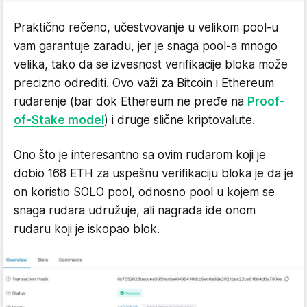
Praktično rečeno, učestvovanje u velikom pool-u
vam garantuje zaradu, jer je snaga pool-a mnogo
velika, tako da se izvesnost verifikacije bloka može
precizno odrediti. Ovo važi za Bitcoin i Ethereum
rudarenje (bar dok Ethereum ne pređe na
Proof-
of-Stake model
) i druge slične kriptovalute.
Ono što je interesantno sa ovim rudarom koji je
dobio 168 ETH za uspešnu verifikaciju bloka je da je
on koristio SOLO pool, odnosno pool u kojem se
snaga rudara udružuje, ali nagrada ide onom
rudaru koji je iskopao blok.