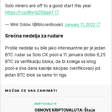
Solo miners are off to a good start this year
https://t.co/8nrQZ5QqAT
— Whit Gibbs (@BitcoinBroski)
January 17, 2022
Srećna nedelja za rudare
Prošle nedelje su bile jako interesantne jer je jedan
BTC rudar sa Solo CK pool-a 11. januara dobio 6,25
BTC za verifikaciju bloka, da bi kolega sa istog
pool-a dva dana kasnije iskopao (verifikovao) još
jedan BTC blok sa samo tri riga.
MOŽDA ĆE VAS ZANIMATI
KRIPTOVALUTE
OSNOVE KRIPTOVALUTA: Šta je