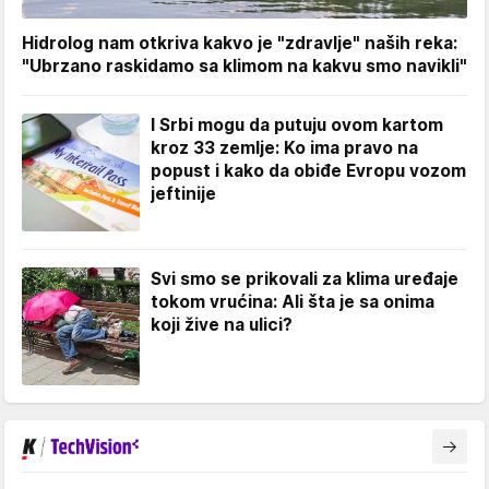
Hidrolog nam otkriva kakvo je "zdravlje" naših reka:
"Ubrzano raskidamo sa klimom na kakvu smo navikli"
I Srbi mogu da putuju ovom kartom
kroz 33 zemlje: Ko ima pravo na
popust i kako da obiđe Evropu vozom
jeftinije
Svi smo se prikovali za klima uređaje
tokom vrućina: Ali šta je sa onima
koji žive na ulici?