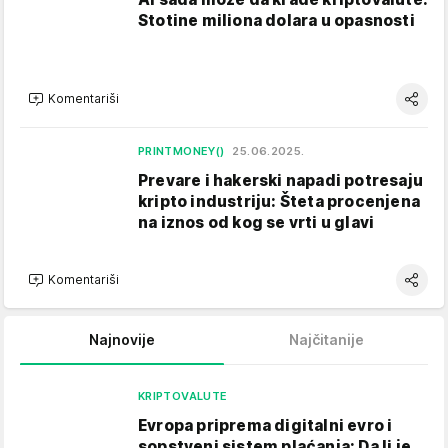
Stotine miliona dolara u opasnosti
Komentariši
PRINTMONEY()
25.06.2025.
Prevare i hakerski napadi potresaju
kripto industriju: Šteta procenjena
na iznos od kog se vrti u glavi
Komentariši
Najnovije
Najčitanije
KRIPTOVALUTE
Evropa priprema digitalni evro i
sopstveni sistem plaćanja: Da li je