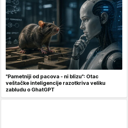
"Pametniji od pacova - ni blizu": Otac
veštačke inteligencije razotkriva veliku
zabludu o GhatGPT