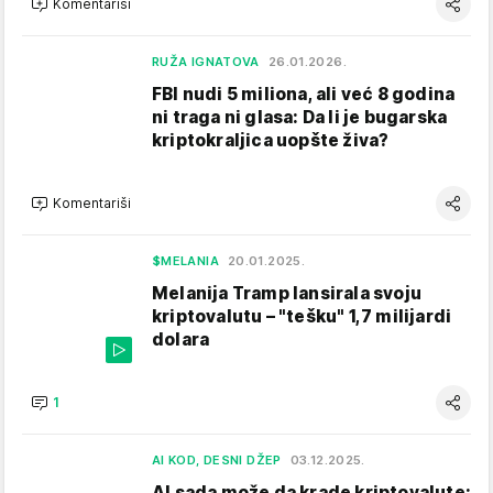
Komentariši
RUŽA IGNATOVA
26.01.2026.
FBI nudi 5 miliona, ali već 8 godina
ni traga ni glasa: Da li je bugarska
kriptokraljica uopšte živa?
Komentariši
$MELANIA
20.01.2025.
Melanija Tramp lansirala svoju
kriptovalutu – "tešku" 1,7 milijardi
dolara
1
AI KOD, DESNI DŽEP
03.12.2025.
AI sada može da krade kriptovalute: