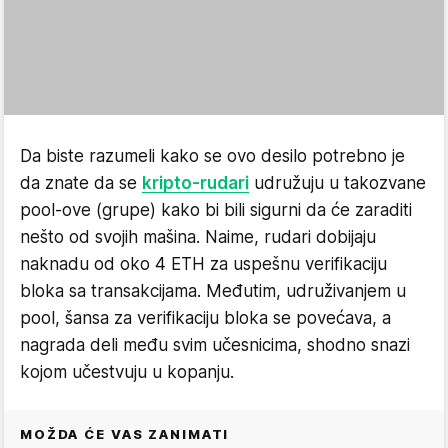
Da biste razumeli kako se ovo desilo potrebno je
da znate da se
kripto-rudari
udružuju u takozvane
pool-ove (grupe) kako bi bili sigurni da će zaraditi
nešto od svojih mašina. Naime, rudari dobijaju
naknadu od oko 4 ETH za uspešnu verifikaciju
bloka sa transakcijama. Međutim, udruživanjem u
pool, šansa za verifikaciju bloka se povećava, a
nagrada deli među svim učesnicima, shodno snazi
kojom učestvuju u kopanju.
MOŽDA ĆE VAS ZANIMATI