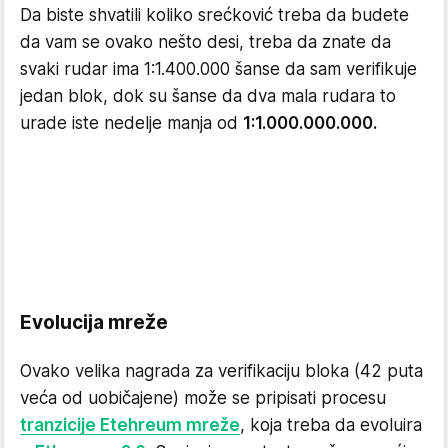
Da biste shvatili koliko srećković treba da budete
da vam se ovako nešto desi, treba da znate da
svaki rudar ima 1:1.400.000 šanse da sam verifikuje
jedan blok, dok su šanse da dva mala rudara to
urade iste nedelje manja od
1:1.000.000.000.
Evolucija mreže
Ovako velika nagrada za verifikaciju bloka (42 puta
veća od uobičajene) može se pripisati procesu
tranzicije Etehreum mreže
, koja treba da evoluira