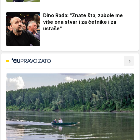
Dino Rađa: "Znate šta, zabole me
više ona stvar i za četnike i za
ustaše"