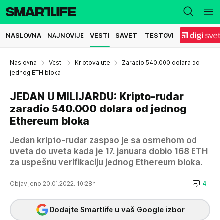
NASLOVNA
NAJNOVIJE
VESTI
SAVETI
TESTOVI
Naslovna
Vesti
Kriptovalute
Zaradio 540.000 dolara od
jednog ETH bloka
JEDAN U MILIJARDU: Kripto-rudar
zaradio 540.000 dolara od jednog
Ethereum bloka
Jedan kripto-rudar zaspao je sa osmehom od
uveta do uveta kada je 17. januara dobio 168 ETH
za uspešnu verifikaciju jednog Ethereum bloka.
Objavljeno 20.01.2022. 10:28h
4
Dodajte Smartlife u vaš Google izbor