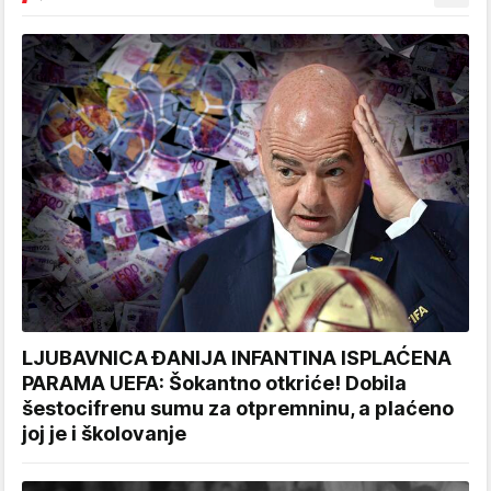
LJUBAVNICA ĐANIJA INFANTINA ISPLAĆENA
PARAMA UEFA: Šokantno otkriće! Dobila
šestocifrenu sumu za otpremninu, a plaćeno
joj je i školovanje