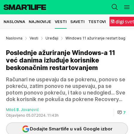
NASLOVNA
NAJNOVIJE
VESTI
SAVETI
TESTOVI
Naslovna
Vesti
Uređaji
Windows 11 ažuriranje restart bag
Poslednje ažuriranje Windows-a 11
već danima izluđuje korisnike
beskonačnim restartovanjem
Računari ne uspevaju da se pokrenu, ponovo se
pokreću, zatim ponovo ne uspevaju, pa se
potom ponovo pokreću, i tako u nedogled... Sve
dok korisnik ne pokuša da pokrene Recovery...
Miloš B. Jovanović
7
Objavljeno 05.07.2024. 11:43h
Dodajte Smartlife u vaš Google izbor