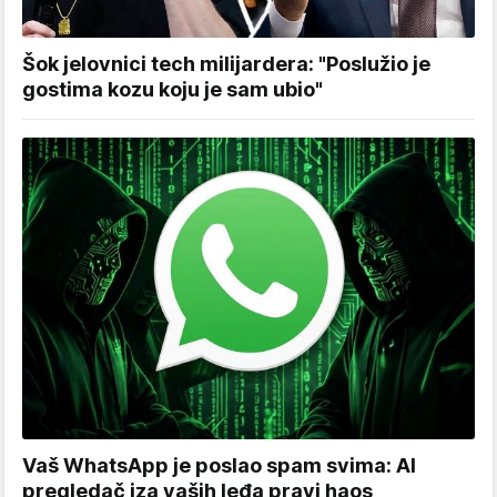
Šok jelovnici tech milijardera: "Poslužio je
gostima kozu koju je sam ubio"
Vaš WhatsApp je poslao spam svima: AI
pregledač iza vaših leđa pravi haos