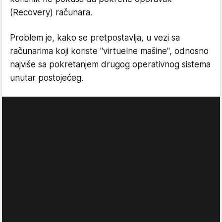
(Recovery) računara.
Problem je, kako se pretpostavlja, u vezi sa
računarima koji koriste "virtuelne mašine", odnosno
najviše sa pokretanjem drugog operativnog sistema
unutar postojećeg.