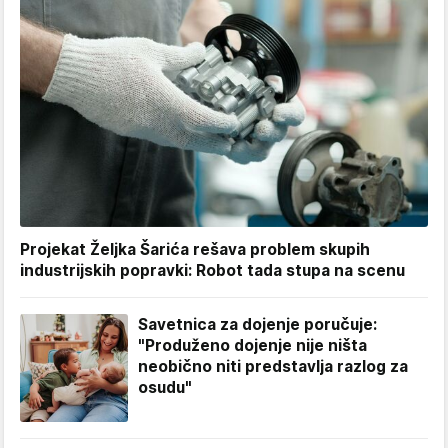
Projekat Željka Šarića rešava problem skupih
industrijskih popravki: Robot tada stupa na scenu
Savetnica za dojenje poručuje:
"Produženo dojenje nije ništa
neobično niti predstavlja razlog za
osudu"