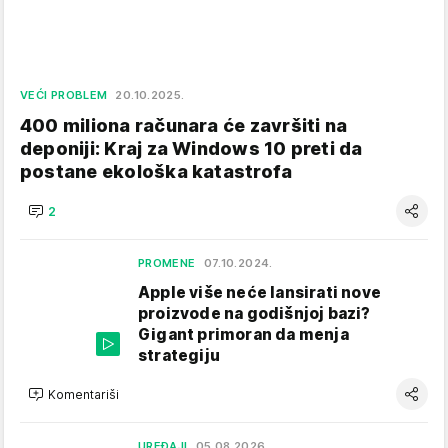
VEĆI PROBLEM
20.10.2025.
400 miliona računara će završiti na
deponiji: Kraj za Windows 10 preti da
postane ekološka katastrofa
2
PROMENE
07.10.2024.
Apple više neće lansirati nove
proizvode na godišnjoj bazi?
Gigant primoran da menja
strategiju
Komentariši
UREĐAJI
05.08.2026.