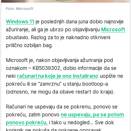
Foto: Microsoft
Windows 11
je poslednjih dana juna dobio najnovije
ažuriranje, ali ga je ubrzo po objavljivanju
Microsoft
obustavio. Razlog za to je naknadno otkriveni
prilično ozbiljan bag.
Microsoft je, nakon objavljivanja ažuriranja pod
oznakom – KB5039302, dobio informacije da se
neki
računari na koje je ono instalirano
uopšte ne
pokreću ili se "zamrznu" u stanju bootloop-a
(odnosno, ne mogu da obave restart do kraja).
Računari ne uspevaju da se pokrenu, ponovo se
pokreću, zatim ponovo
ne uspevaju, pa se potom
ponovo pokreću
, i tako u nedogled... Sve dok
korisnik ne pokuša da pokrene oporavak