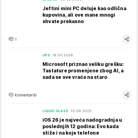
Jeftini mini PC deluje kao odlična
kupovina, ali ove mane mnogi
shvate prekasno
1
UPS
19.05.2026.
Microsoft priznao veliku grešku:
Tastature promenjene zbog AI, a
sada se sve vraća na staro
Komentariši
LIQUID GLASS
10.09.2025.
iOS 26 je najveća nadogradnja u
poslednjih 12 godina: Evo kada
stiže i na koje telefone