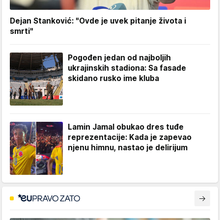
Dejan Stanković: "Ovde je uvek pitanje života i
smrti"
Pogođen jedan od najboljih
ukrajinskih stadiona: Sa fasade
skidano rusko ime kluba
Lamin Jamal obukao dres tuđe
reprezentacije: Kada je zapevao
njenu himnu, nastao je delirijum