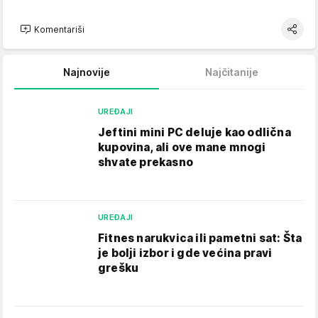
Komentariši
Najnovije
Najčitanije
UREĐAJI
Jeftini mini PC deluje kao odlična
kupovina, ali ove mane mnogi
shvate prekasno
UREĐAJI
Fitnes narukvica ili pametni sat: Šta
je bolji izbor i gde većina pravi
grešku