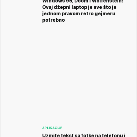
Windows 95, Doom i Wolfenstein:
Ovaj džepni laptop je sve što je
jednom pravom retro gejmeru
potrebno
APLIKACIJE
Uzmite tekst sa fotke na telefonu i