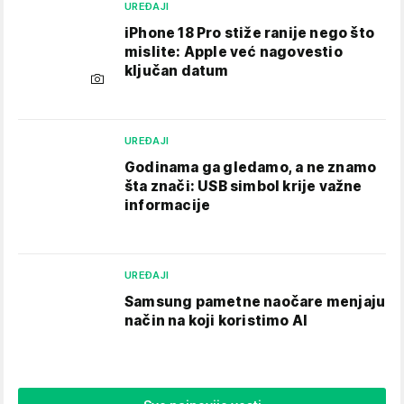
UREĐAJI
iPhone 18 Pro stiže ranije nego što
mislite: Apple već nagovestio
ključan datum
UREĐAJI
Godinama ga gledamo, a ne znamo
šta znači: USB simbol krije važne
informacije
UREĐAJI
Samsung pametne naočare menjaju
način na koji koristimo AI