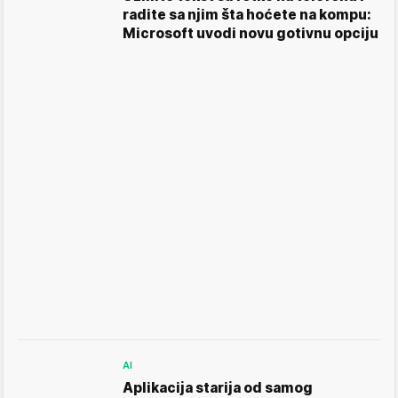
radite sa njim šta hoćete na kompu:
Microsoft uvodi novu gotivnu opciju
AI
Aplikacija starija od samog