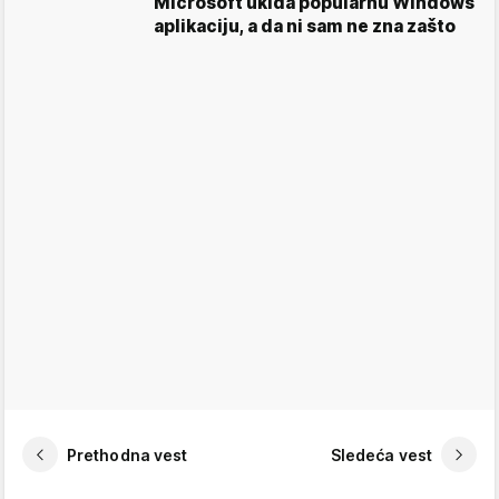
Microsoft ukida popularnu Windows
aplikaciju, a da ni sam ne zna zašto
Prethodna vest
Sledeća vest