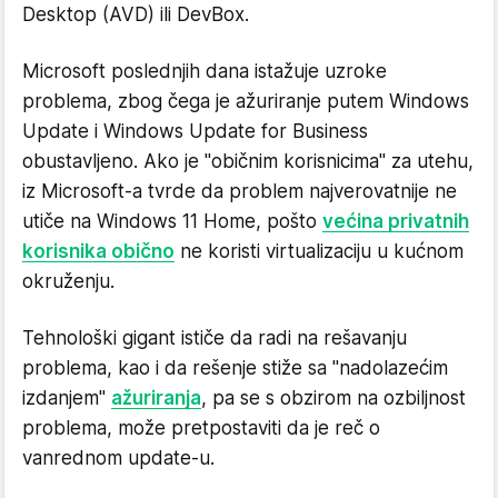
Desktop (AVD) ili DevBox.
Microsoft poslednjih dana istažuje uzroke
problema, zbog čega je ažuriranje putem Windows
Update i Windows Update for Business
obustavljeno. Ako je "običnim korisnicima" za utehu,
iz Microsoft-a tvrde da problem najverovatnije ne
utiče na Windows 11 Home, pošto
većina privatnih
korisnika obično
ne koristi virtualizaciju u kućnom
okruženju.
Tehnološki gigant ističe da radi na rešavanju
problema, kao i da rešenje stiže sa "nadolazećim
izdanjem"
ažuriranja
, pa se s obzirom na ozbiljnost
problema, može pretpostaviti da je reč o
vanrednom update-u.