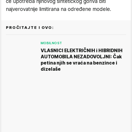
će upotreba njihovog sintetičkog goriva biti
najverovatnije limitirana na određene modele.
PROČITAJTE I OVO:
MOBILNOST
VLASNICI ELEKTRIČNIH i HIBRIDNIH
AUTOMOBILA NEZADOVOLJNI: Čak
petina njih se vraća na benzince i
dizelaše