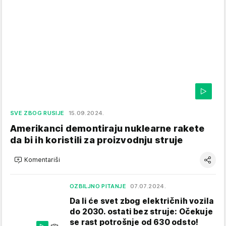
SVE ZBOG RUSIJE
15.09.2024.
Amerikanci demontiraju nuklearne rakete
da bi ih koristili za proizvodnju struje
Komentariši
OZBILJNO PITANJE
07.07.2024.
Da li će svet zbog električnih vozila
do 2030. ostati bez struje: Očekuje
se rast potrošnje od 630 odsto!