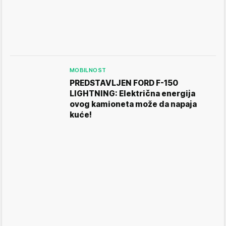
MOBILNOST
PREDSTAVLJEN FORD F-150
LIGHTNING: Električna energija
ovog kamioneta može da napaja
kuće!