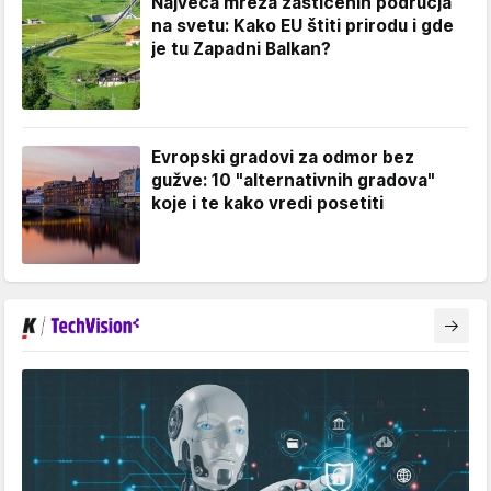
Najveća mreža zaštićenih područja
na svetu: Kako EU štiti prirodu i gde
je tu Zapadni Balkan?
Evropski gradovi za odmor bez
gužve: 10 "alternativnih gradova"
koje i te kako vredi posetiti