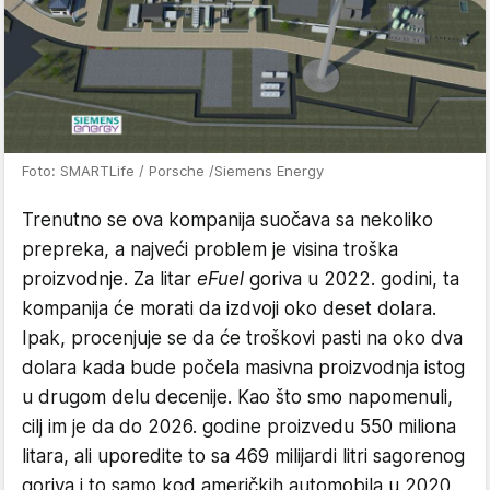
Foto: SMARTLife / Porsche /Siemens Energy
Trenutno se ova kompanija suočava sa nekoliko
prepreka, a najveći problem je visina troška
proizvodnje. Za litar
eFuel
goriva u 2022. godini, ta
kompanija će morati da izdvoji oko deset dolara.
Ipak, procenjuje se da će troškovi pasti na oko dva
dolara kada bude počela masivna proizvodnja istog
u drugom delu decenije. Kao što smo napomenuli,
cilj im je da do 2026. godine proizvedu 550 miliona
litara, ali uporedite to sa 469 milijardi litri sagorenog
goriva i to samo kod američkih automobila u 2020.