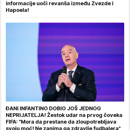
informacije uoči revanša između Zvezde i
Hapoela!
ĐANI INFANTINO DOBIO JOŠ JEDNOG
NEPRIJATELJA! Žestok udar na prvog čoveka
FIFA: "Mora da prestane da zloupotrebljava
svoju moć! Ne zanima ga zdravlje fudbalera"