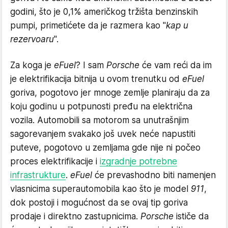
godini, što je 0,1% američkog tržišta benzinskih
pumpi, primetićete da je razmera kao "
kap u
rezervoaru
".
Za koga je
eFuel
? I sam
Porsche
će vam reći da im
je elektrifikacija bitnija u ovom trenutku od
eFuel
goriva, pogotovo jer mnoge zemlje planiraju da za
koju godinu u potpunosti pređu na električna
vozila. Automobili sa motorom sa unutrašnjim
sagorevanjem svakako još uvek neće napustiti
puteve, pogotovo u zemljama gde nije ni počeo
proces elektrifikacije i
izgradnje potrebne
infrastrukture
.
eFuel
će prevashodno biti namenjen
vlasnicima superautomobila kao što je model
911
,
dok postoji i mogućnost da se ovaj tip goriva
prodaje i direktno zastupnicima.
Porsche
ističe da