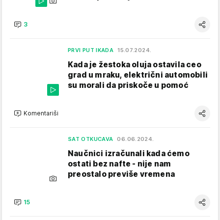
3
PRVI PUT IKADA
15.07.2024.
Kada je žestoka oluja ostavila ceo
grad u mraku, električni automobili
su morali da priskoče u pomoć
Komentariši
SAT OTKUCAVA
06.06.2024.
Naučnici izračunali kada ćemo
ostati bez nafte - nije nam
preostalo previše vremena
15