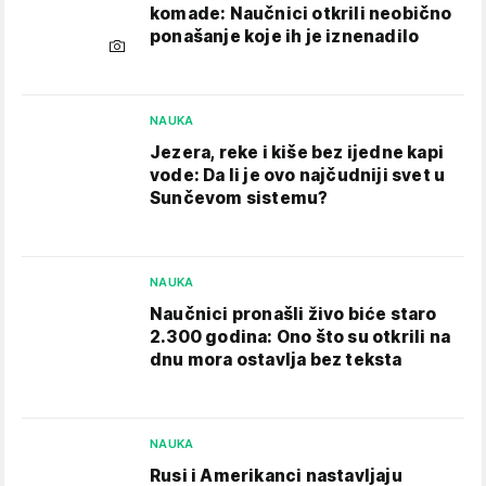
komade: Naučnici otkrili neobično
ponašanje koje ih je iznenadilo
NAUKA
Jezera, reke i kiše bez ijedne kapi
vode: Da li je ovo najčudniji svet u
Sunčevom sistemu?
NAUKA
Naučnici pronašli živo biće staro
2.300 godina: Ono što su otkrili na
dnu mora ostavlja bez teksta
NAUKA
Rusi i Amerikanci nastavljaju