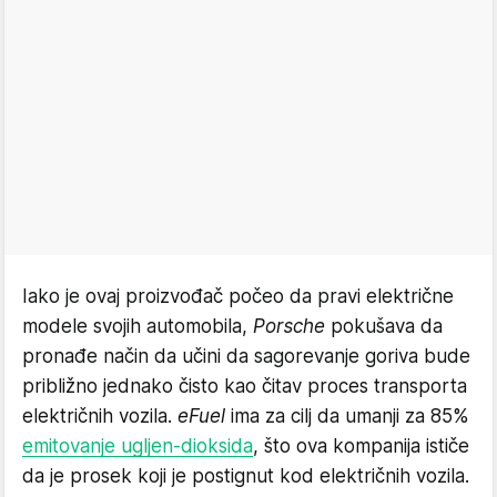
Iako je ovaj proizvođač počeo da pravi električne
modele svojih automobila,
Porsche
pokušava da
pronađe način da učini da sagorevanje goriva bude
približno jednako čisto kao čitav proces transporta
električnih vozila.
eFuel
ima za cilj da umanji za 85%
emitovanje ugljen-dioksida
, što ova kompanija ističe
da je prosek koji je postignut kod električnih vozila.