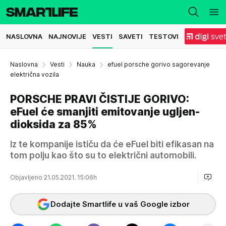
NASLOVNA
NAJNOVIJE
VESTI
SAVETI
TESTOVI
Naslovna
Vesti
Nauka
efuel porsche gorivo sagorevanje
električna vozila
PORSCHE PRAVI ČISTIJE GORIVO:
eFuel će smanjiti emitovanje ugljen-
dioksida za 85%
Iz te kompanije ističu da će eFuel biti efikasan na
tom polju kao što su to električni automobili.
Objavljeno 21.05.2021. 15:06h
Dodajte Smartlife u vaš Google izbor