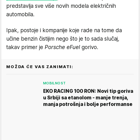
predstavlja sve više novih modela električnih
automobila.
Ipak, postoje i kompanije koje rade na tome da
učine benzin čistijim nego što je to sada slučaj,
takav primer je
Porsche eFuel
gorivo.
MOŽDA ĆE VAS ZANIMATI:
MOBILNOST
EKO RACING 100 RON: Novi tip goriva
u Srbiji sa etanolom - manje trenja,
manja potrošnja i bolje performanse