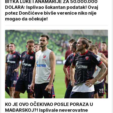
BITKA LUKE I ANAMARIJE ZA 50.000.000
DOLARA: Isplivao šokantan podatak! Ovaj
potez Dončićeve bivše verenice niko nije
mogao da očekuje!
KO JE OVO OČEKIVAO POSLE PORAZA U
MAĐARSKOJ?! Isplivale neverovatne