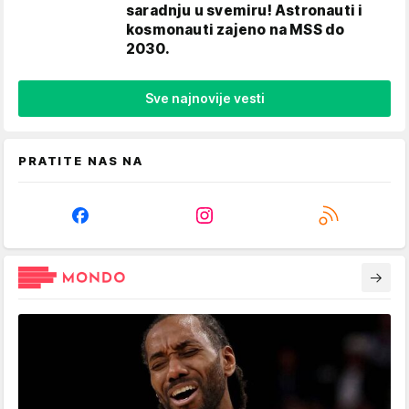
saradnju u svemiru! Astronauti i
kosmonauti zajeno na MSS do
2030.
Sve najnovije vesti
PRATITE NAS NA