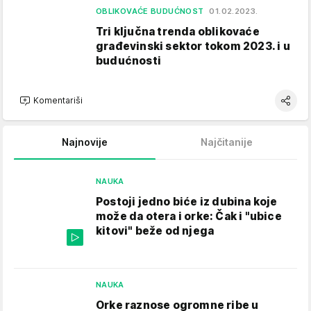
OBLIKOVAĆE BUDUĆNOST
01.02.2023.
Tri ključna trenda oblikovaće
građevinski sektor tokom 2023. i u
budućnosti
Komentariši
Najnovije
Najčitanije
NAUKA
Postoji jedno biće iz dubina koje
može da otera i orke: Čak i "ubice
kitovi" beže od njega
NAUKA
Orke raznose ogromne ribe u