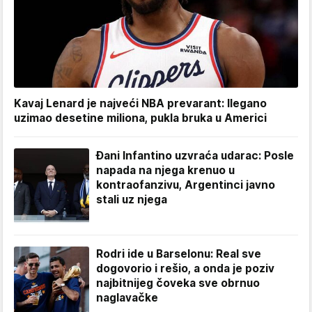
Kavaj Lenard je najveći NBA prevarant: Ilegano
uzimao desetine miliona, pukla bruka u Americi
Đani Infantino uzvraća udarac: Posle
napada na njega krenuo u
kontraofanzivu, Argentinci javno
stali uz njega
Rodri ide u Barselonu: Real sve
dogovorio i rešio, a onda je poziv
najbitnijeg čoveka sve obrnuo
naglavačke