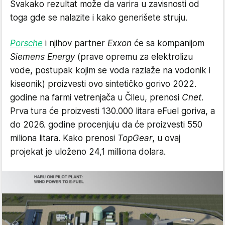
Svakako rezultat može da varira u zavisnosti od
toga gde se nalazite i kako generišete struju.
Porsche
i njihov partner
Exxon
će sa kompanijom
Siemens Energy
(prave opremu za elektrolizu
vode, postupak kojim se voda razlaže na vodonik i
kiseonik) proizvesti ovo sintetičko gorivo 2022.
godine na farmi vetrenjača u Čileu, prenosi
Cnet
.
Prva tura će proizvesti 130.000 litara eFuel goriva, a
do 2026. godine procenjuju da će proizvesti 550
miliona litara. Kako prenosi
TopGear
, u ovaj
projekat je uloženo 24,1 milliona dolara.