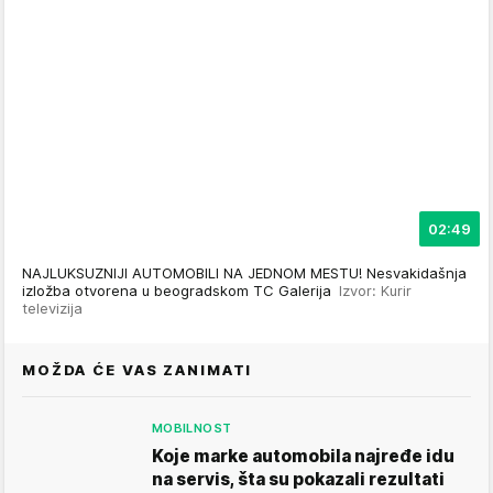
02:49
NAJLUKSUZNIJI AUTOMOBILI NA JEDNOM MESTU! Nesvakidašnja
izložba otvorena u beogradskom TC Galerija
Izvor: Kurir
televizija
MOŽDA ĆE VAS ZANIMATI
MOBILNOST
Koje marke automobila najređe idu
na servis, šta su pokazali rezultati