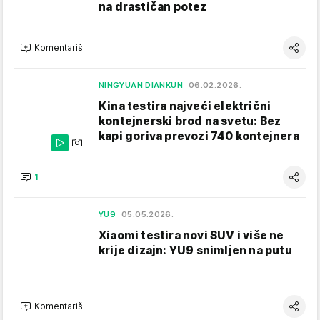
na drastičan potez
Komentariši
NINGYUAN DIANKUN
06.02.2026.
Kina testira najveći električni
kontejnerski brod na svetu: Bez
kapi goriva prevozi 740 kontejnera
1
YU9
05.05.2026.
Xiaomi testira novi SUV i više ne
krije dizajn: YU9 snimljen na putu
Komentariši