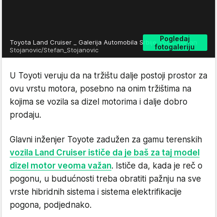
Pogledaj
Toyota Land Cruiser _ Galerija Automobila Srbije
Foto: Stefan
fotogaleriju
Stojanovic/Stefan_Stojanovic
U Toyoti veruju da na tržištu dalje postoji prostor za
ovu vrstu motora, posebno na onim tržištima na
kojima se vozila sa dizel motorima i dalje dobro
prodaju.
Glavni inženjer Toyote zadužen za gamu terenskih
vozila Land Cruiser ističe da je baš za taj model
dizel motor veoma važan
. Ističe da, kada je reč o
pogonu, u budućnosti treba obratiti pažnju na sve
vrste hibridnih sistema i sistema elektrifikacije
pogona, podjednako.