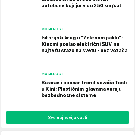
autobuse koji jure do 250 km/sat
MOBILNOST
Istorijski krug u "Zelenom paklu":
Xiaomi poslao električni SUV na
najtežu stazu na svetu - bez vozača
MOBILNOST
Bizaran i opasan trend vozača Tesli
u Kini: Plastičnim glavama varaju
bezbednosne sisteme
Sve najnovije vesti