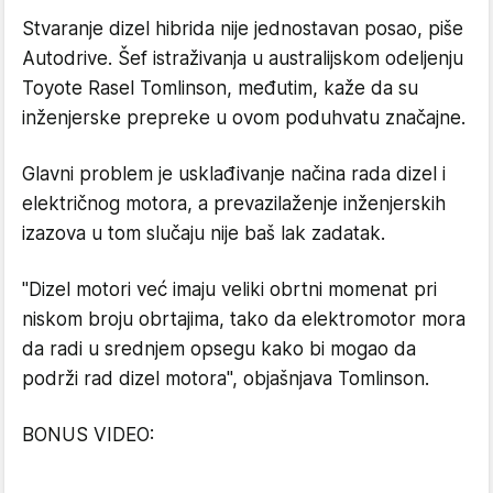
Stvaranje dizel hibrida nije jednostavan posao, piše
Autodrive. Šef istraživanja u australijskom odeljenju
Toyote Rasel Tomlinson, međutim, kaže da su
inženjerske prepreke u ovom poduhvatu značajne.
Glavni problem je usklađivanje načina rada dizel i
električnog motora, a prevazilaženje inženjerskih
izazova u tom slučaju nije baš lak zadatak.
"Dizel motori već imaju veliki obrtni momenat pri
niskom broju obrtajima, tako da elektromotor mora
da radi u srednjem opsegu kako bi mogao da
podrži rad dizel motora", objašnjava Tomlinson.
BONUS VIDEO: