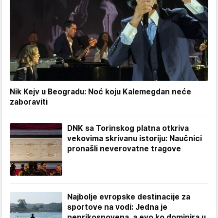
Nik Kejv u Beogradu: Noć koju Kalemegdan neće
zaboraviti
DNK sa Torinskog platna otkriva
vekovima skrivanu istoriju: Naučnici
pronašli neverovatne tragove
Najbolje evropske destinacije za
sportove na vodi: Jedna je
neprikosnovena, a evo ko dominira u