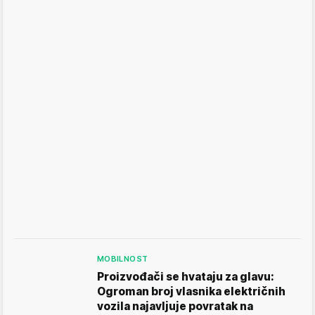
MOBILNOST
Proizvođači se hvataju za glavu:
Ogroman broj vlasnika električnih
vozila najavljuje povratak na