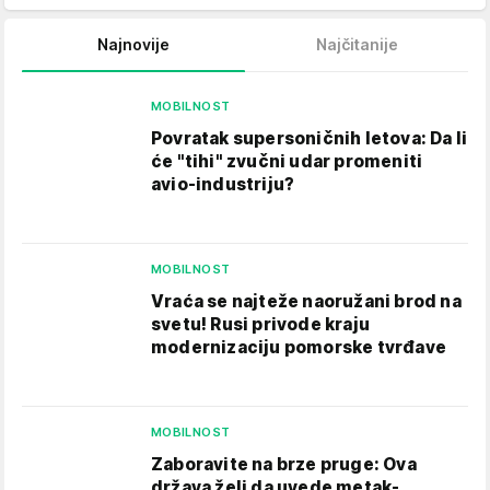
Najnovije
Najčitanije
MOBILNOST
Povratak supersoničnih letova: Da li
će "tihi" zvučni udar promeniti
avio-industriju?
MOBILNOST
Vraća se najteže naoružani brod na
svetu! Rusi privode kraju
modernizaciju pomorske tvrđave
MOBILNOST
Zaboravite na brze pruge: Ova
država želi da uvede metak-