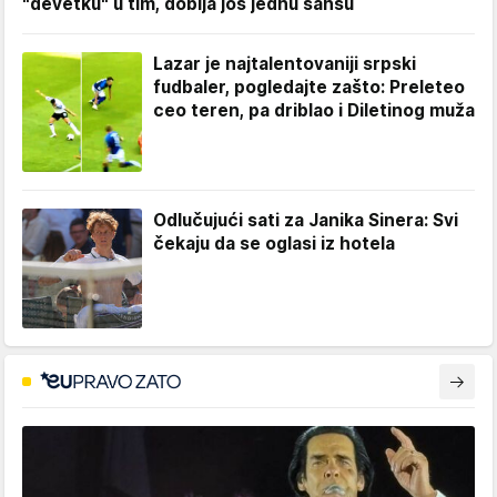
"devetku" u tim, dobija još jednu šansu
Lazar je najtalentovaniji srpski
fudbaler, pogledajte zašto: Preleteo
ceo teren, pa driblao i Diletinog muža
Odlučujući sati za Janika Sinera: Svi
čekaju da se oglasi iz hotela