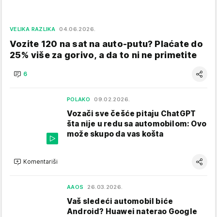
VELIKA RAZLIKA
04.06.2026.
Vozite 120 na sat na auto-putu? Plaćate do
25% više za gorivo, a da to ni ne primetite
6
POLAKO
09.02.2026.
Vozači sve češće pitaju ChatGPT
šta nije u redu sa automobilom: Ovo
može skupo da vas košta
Komentariši
AAOS
26.03.2026.
Vaš sledeći automobil biće
Android? Huawei naterao Google