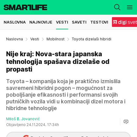
NASLOVNA
NAJNOVIJE
VESTI
SAVETI
TESTOVI
Naslovna
Vesti
Mobilnost
Toyota dizelaši hibridi
Nije kraj: Nova-stara japanska
tehnologija spašava dizelaše od
propasti
Toyota – kompanija koja je praktično izmislila
savremeni hibridni pogon – mogućnost za
poboljšanje efikasnosti i performansi svojih
putničkih vozila vidi u kombinaciji dizel motora i
hibridne tehnologije
Miloš B. Jovanović
Objavljeno 24.11.2024. 17:34h