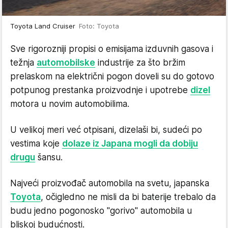
Toyota Land Cruiser
Foto: Toyota
Sve rigorozniji propisi o emisijama izduvnih gasova i
težnja
automobilske
industrije za što bržim
prelaskom na električni pogon doveli su do gotovo
potpunog prestanka proizvodnje i upotrebe
dizel
motora u novim automobilima.
U velikoj meri već otpisani, dizelaši bi, sudeći po
vestima koje
dolaze iz Japana mogli da dobiju
drugu
šansu.
Najveći proizvođač automobila na svetu, japanska
Toyota
, očigledno ne misli da bi baterije trebalo da
budu jedno pogonosko "gorivo" automobila u
bliskoj budućnosti.