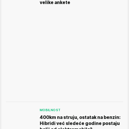
velike ankete
MOBILNOST
400km na struju, ostatak na benzin:
Hibridi već sledeće godine postaju