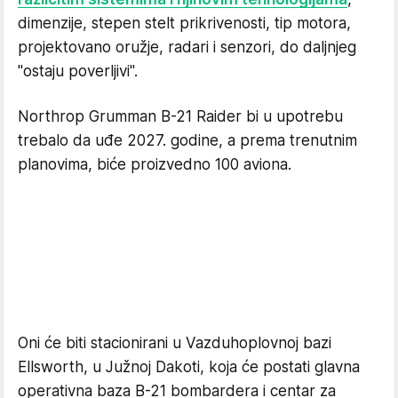
dimenzije, stepen stelt prikrivenosti, tip motora,
projektovano oružje, radari i senzori, do daljnjeg
"ostaju poverljivi".
Northrop Grumman B-21 Raider bi u upotrebu
trebalo da uđe 2027. godine, a prema trenutnim
planovima, biće proizvedno 100 aviona.
Oni će biti stacionirani u Vazduhoplovnoj bazi
Ellsworth, u Južnoj Dakoti, koja će postati glavna
operativna baza B-21 bombardera i centar za