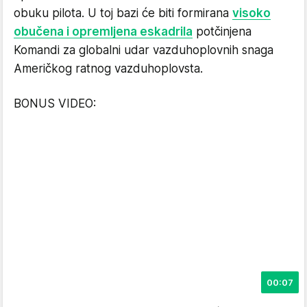
obuku pilota. U toj bazi će biti formirana
visoko
obučena i opremljena eskadrila
potčinjena
Komandi za globalni udar vazduhoplovnih snaga
Američkog ratnog vazduhoplovsta.
BONUS VIDEO:
00:07