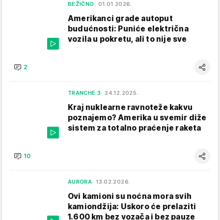
BEŽIČNO
01.01.2026.
Amerikanci grade autoput
budućnosti: Puniće električna
vozila u pokretu, ali to nije sve
2
TRANCHE 3
24.12.2025.
Kraj nuklearne ravnoteže kakvu
poznajemo? Amerika u svemir diže
sistem za totalno praćenje raketa
10
AURORA
13.02.2026.
Ovi kamioni su noćna mora svih
kamiondžija: Uskoro će prelaziti
1.600 km bez vozača i bez pauze