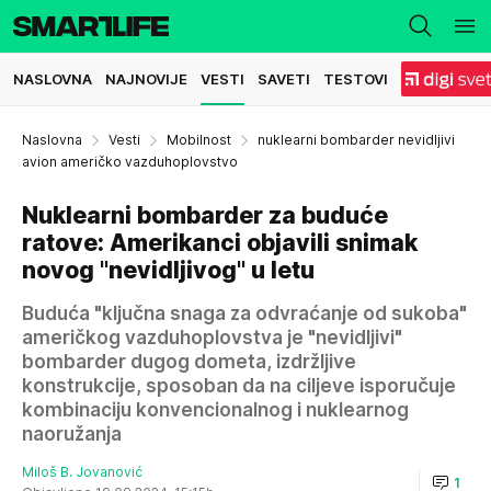
NASLOVNA
NAJNOVIJE
VESTI
SAVETI
TESTOVI
Naslovna
Vesti
Mobilnost
nuklearni bombarder nevidljivi
avion američko vazduhoplovstvo
Nuklearni bombarder za buduće
ratove: Amerikanci objavili snimak
novog "nevidljivog" u letu
Buduća "ključna snaga za odvraćanje od sukoba"
američkog vazduhoplovstva je "nevidljivi"
bombarder dugog dometa, izdržljive
konstrukcije, sposoban da na ciljeve isporučuje
kombinaciju konvencionalnog i nuklearnog
naoružanja
Miloš B. Jovanović
1