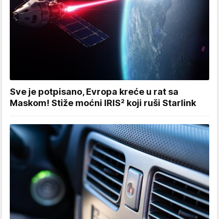
Sve je potpisano, Evropa kreće u rat sa
Maskom! Stiže moćni IRIS² koji ruši Starlink