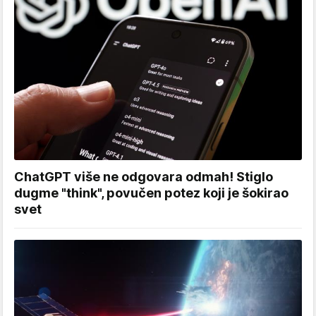
ChatGPT više ne odgovara odmah! Stiglo
dugme "think", povučen potez koji je šokirao
svet