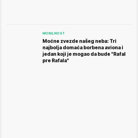
MOBILNOST
Moćne zvezde našeg neba: Tri
najbolja domaća borbena aviona i
jedan koji je mogao da bude "Rafal
pre Rafala"