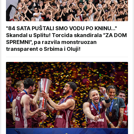
"84 SATA PUŠTALI SMO VODU PO KNINU..."
Skandal u Splitu! Torcida skandirala "ZA DOM
SPREMNI", pa razvila monstruozan
transparent o Srbima i Oluji!