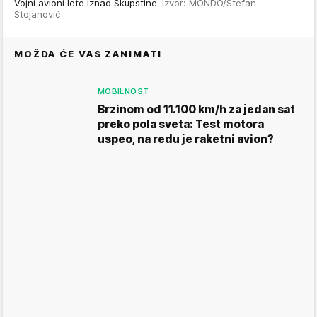
Vojni avioni lete iznad Skupstine
Izvor: MONDO/Stefan
Stojanović
MOŽDA ĆE VAS ZANIMATI
MOBILNOST
Brzinom od 11.100 km/h za jedan sat
preko pola sveta: Test motora
uspeo, na redu je raketni avion?