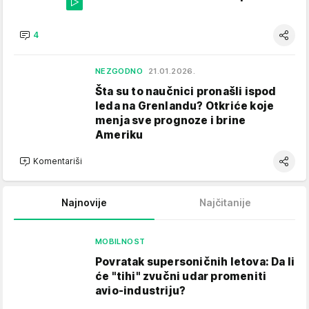
4
NEZGODNO
21.01.2026.
Šta su to naučnici pronašli ispod
leda na Grenlandu? Otkriće koje
menja sve prognoze i brine
Ameriku
Komentariši
Najnovije
Najčitanije
MOBILNOST
Povratak supersoničnih letova: Da li
će "tihi" zvučni udar promeniti
avio-industriju?