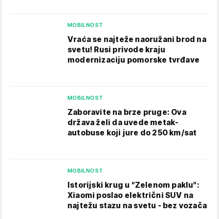
MOBILNOST
Vraća se najteže naoružani brod na
svetu! Rusi privode kraju
modernizaciju pomorske tvrđave
MOBILNOST
Zaboravite na brze pruge: Ova
država želi da uvede metak-
autobuse koji jure do 250 km/sat
MOBILNOST
Istorijski krug u "Zelenom paklu":
Xiaomi poslao električni SUV na
najtežu stazu na svetu - bez vozača