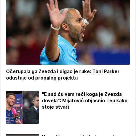
Očerupala ga Zvezda i digao je ruke: Toni Parker
odustaje od propalog projekta
"E sad ću vam reći koga je Zvezda
dovela": Mijatović objasnio Teu kako
stoje stvari