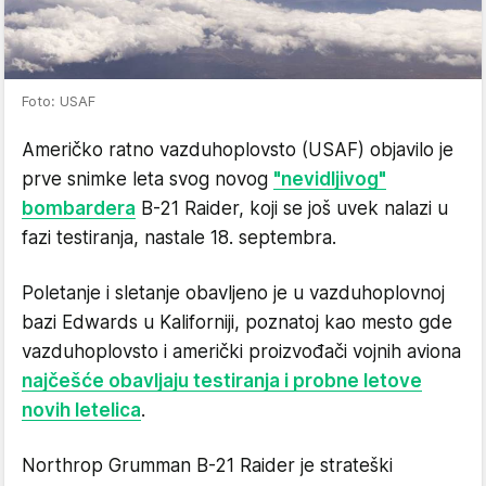
Foto: USAF
Američko ratno vazduhoplovsto (USAF) objavilo je
prve snimke leta svog novog
"nevidljivog"
bombardera
B-21 Raider, koji se još uvek nalazi u
fazi testiranja, nastale 18. septembra.
Poletanje i sletanje obavljeno je u vazduhoplovnoj
bazi Edwards u Kaliforniji, poznatoj kao mesto gde
vazduhoplovsto i američki proizvođači vojnih aviona
najčešće obavljaju testiranja i probne letove
novih letelica
.
Northrop Grumman B-21 Raider je strateški