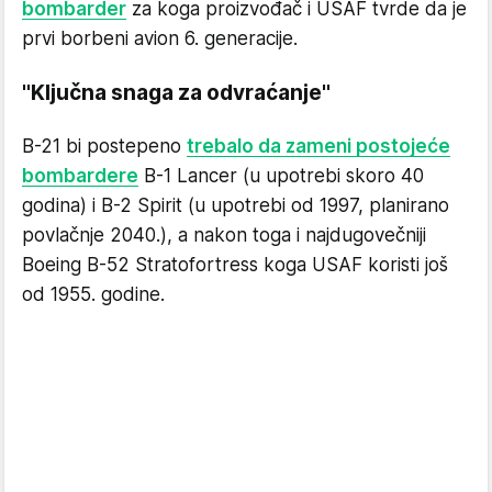
bombarder
za koga proizvođač i USAF tvrde da je
prvi borbeni avion 6. generacije.
"Ključna snaga za odvraćanje"
B-21 bi postepeno
trebalo da zameni postojeće
bombardere
B-1 Lancer (u upotrebi skoro 40
godina) i B-2 Spirit (u upotrebi od 1997, planirano
povlačnje 2040.), a nakon toga i najdugovečniji
Boeing B-52 Stratofortress koga USAF koristi još
od 1955. godine.