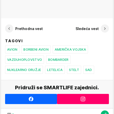
Prethodna vest
Sledeća vest
TAGOVI
AVION
BORBENI AVION
AMERIČKA VOJSKA
VAZDUHOPLOVSTVO
BOMBARDER
NUKLEARNO ORUŽJE
LETELICA
STELT
SAD
Pridruži se SMARTLIFE zajednici.