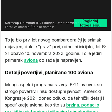
Pogledaj
Northrop Grumman B-21 Raider _ stelt bombarder
fotogaleriju
Foto: Wikimedia / Public domain
To je bio prvi let novog bombardera čiji je snimak
objavljen, dok je "pravi" prvi, odnosni inicijalni, let B-
21 obavio 10. novembra 2023. godine. To je jedini
primerak
aviona
do sada je napravljen.
Detalji poverljivi, planirano 100 aviona
Mnogi aspekti programa razvoja B-21 još uvek su
strogo poverljivi i nisu dostupni javnosti. Američki
Kongres je 2021. doneo odluku da tehnički detalji i
specifikacije aviona, kao što su
brzina, podaci o
različitim sistemima i njihovim tehnologijama
,