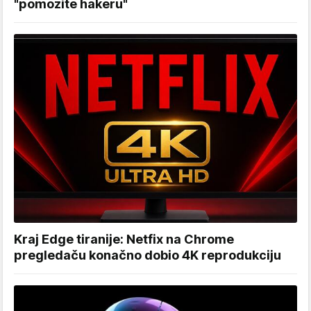
"pomozite hakeru"
Kraj Edge tiranije: Netfix na Chrome
pregledaču konačno dobio 4K reprodukciju