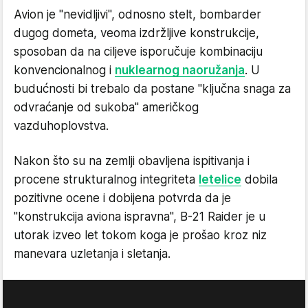
Avion je "nevidljivi", odnosno stelt, bombarder
dugog dometa, veoma izdržljive konstrukcije,
sposoban da na ciljeve isporučuje kombinaciju
konvencionalnog i
nuklearnog naoružanja
. U
budućnosti bi trebalo da postane "ključna snaga za
odvraćanje od sukoba" američkog
vazduhoplovstva.
Nakon što su na zemlji obavljena ispitivanja i
procene strukturalnog integriteta
letelice
dobila
pozitivne ocene i dobijena potvrda da je
"konstrukcija aviona ispravna", B-21 Raider je u
utorak izveo let tokom koga je prošao kroz niz
manevara uzletanja i sletanja.