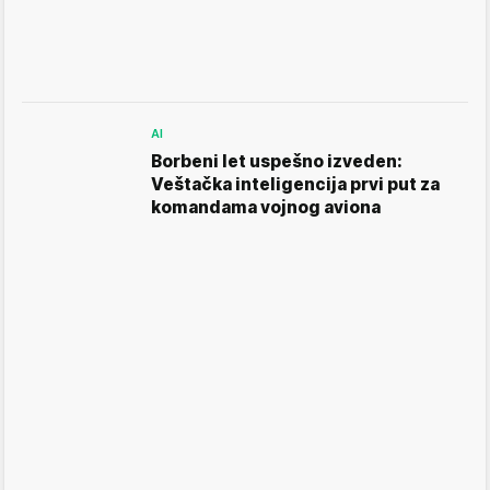
AI
Borbeni let uspešno izveden:
Veštačka inteligencija prvi put za
komandama vojnog aviona