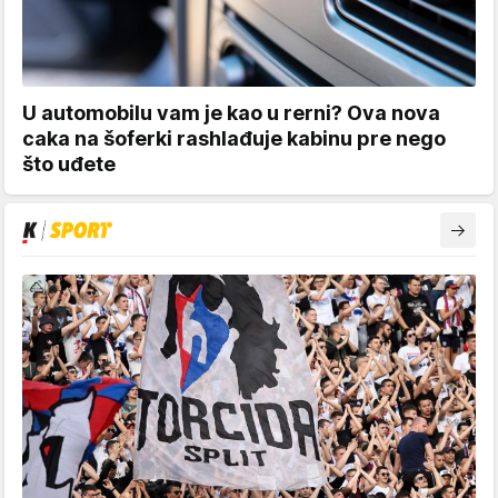
U automobilu vam je kao u rerni? Ova nova
caka na šoferki rashlađuje kabinu pre nego
što uđete