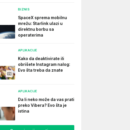
BIZNIS
SpaceX sprema mobilnu
mrežu: Starlink ulazi u
direktnu borbu sa
operaterima
APLIKACIJE
Kako da deaktivirate ili
obrišete Instagram nalog:
Evo šta treba da znate
APLIKACIJE
Da li neko može da vas prati
preko Vibera? Evo šta je
istina