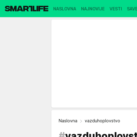
NASLOVNA
NAJNOVIJE
VESTI
SAVE
Naslovna
vazduhoplovstvo
#
vazduhoplovs