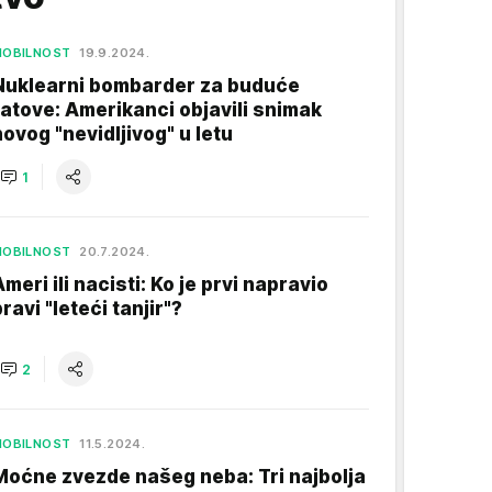
MOBILNOST
19.9.2024.
Nuklearni bombarder za buduće
ratove: Amerikanci objavili snimak
novog "nevidljivog" u letu
1
MOBILNOST
20.7.2024.
Ameri ili nacisti: Ko je prvi napravio
ravi "leteći tanjir"?
2
MOBILNOST
11.5.2024.
Moćne zvezde našeg neba: Tri najbolja