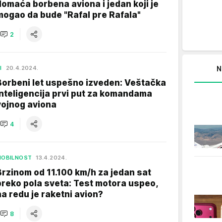
domaća borbena aviona i jedan koji je
mogao da bude "Rafal pre Rafala"
2
N
I
20.4.2024.
Borbeni let uspešno izveden: Veštačka
inteligencija prvi put za komandama
vojnog aviona
4
MOBILNOST
13.4.2024.
Brzinom od 11.100 km/h za jedan sat
preko pola sveta: Test motora uspeo,
na redu je raketni avion?
8