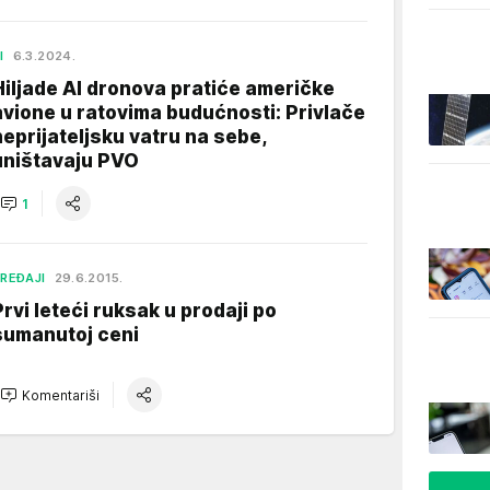
I
6.3.2024.
Hiljade AI dronova pratiće američke
avione u ratovima budućnosti: Privlače
neprijateljsku vatru na sebe,
uništavaju PVO
1
REĐAJI
29.6.2015.
Prvi leteći ruksak u prodaji po
sumanutoj ceni
Komentariši