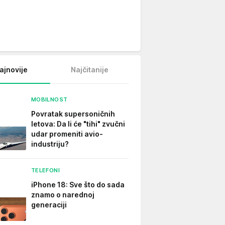
ajnovije
Najčitanije
MOBILNOST
Povratak supersoničnih
letova: Da li će "tihi" zvučni
udar promeniti avio-
industriju?
TELEFONI
iPhone 18: Sve što do sada
znamo o narednoj
generaciji