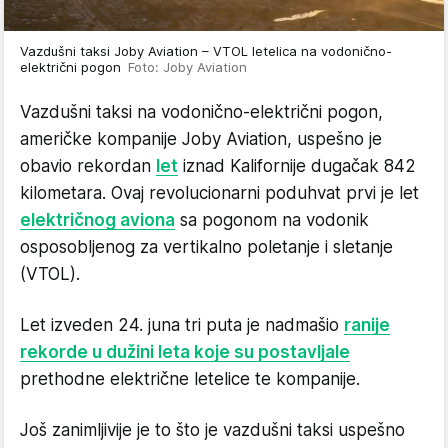
Vazdušni taksi Joby Aviation – VTOL letelica na vodonično-
električni pogon
Foto: Joby Aviation
Vazdušni taksi na vodonično-električni pogon,
američke kompanije Joby Aviation, uspešno je
obavio rekordan
let
iznad Kalifornije dugačak 842
kilometara. Ovaj revolucionarni poduhvat prvi je let
električnog aviona
sa pogonom na vodonik
osposobljenog za vertikalno poletanje i sletanje
(VTOL).
Let izveden 24. juna tri puta je nadmašio
ranije
rekorde u dužini leta koje su postavljale
prethodne električne letelice te kompanije.
Još zanimljivije je to što je vazdušni taksi uspešno