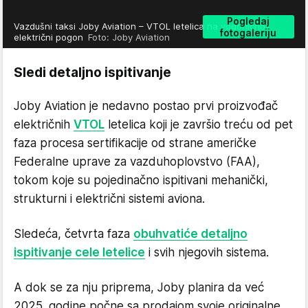
Pogledaj
Vazdušni taksi Joby Aviation – VTOL letelica na vodonično-
fotogaleriju
električni pogon
Foto: Joby Aviation
Sledi detaljno ispitivanje
Joby Aviation je nedavno postao prvi proizvođač
električnih
VTOL
letelica koji je završio treću od pet
faza procesa sertifikacije od strane američke
Federalne uprave za vazduhoplovstvo (FAA),
tokom koje su pojedinačno ispitivani mehanički,
strukturni i električni sistemi aviona.
Sledeća, četvrta faza
obuhvatiće detaljno
ispitivanje cele letelice
i svih njegovih sistema.
A dok se za nju priprema, Joby planira da već
2025. godine počne sa prodajom svoje originalne