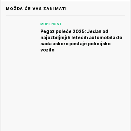
MOŽDA ĆE VAS ZANIMATI
MOBILNOST
Pegaz poleće 2025: Jedan od
najozbiljnijih letećih automobila do
sada uskoro postaje policijsko
vozilo