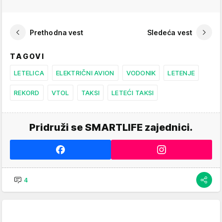
Prethodna vest
Sledeća vest
TAGOVI
LETELICA
ELEKTRIČNI AVION
VODONIK
LETENJE
REKORD
VTOL
TAKSI
LETEĆI TAKSI
Pridruži se SMARTLIFE zajednici.
4