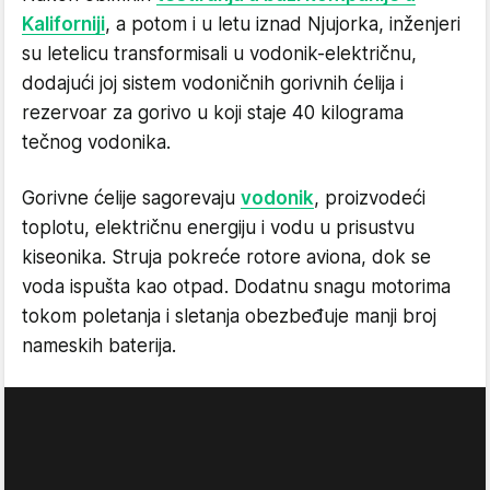
Kaliforniji
, a potom i u letu iznad Njujorka, inženjeri
su letelicu transformisali u vodonik-električnu,
dodajući joj sistem vodoničnih gorivnih ćelija i
rezervoar za gorivo u koji staje 40 kilograma
tečnog vodonika.
Gorivne ćelije sagorevaju
vodonik
, proizvodeći
toplotu, električnu energiju i vodu u prisustvu
kiseonika. Struja pokreće rotore aviona, dok se
voda ispušta kao otpad. Dodatnu snagu motorima
tokom poletanja i sletanja obezbeđuje manji broj
nameskih baterija.