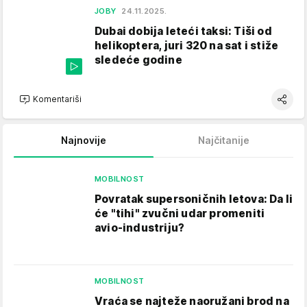
JOBY
24.11.2025.
Dubai dobija leteći taksi: Tiši od
helikoptera, juri 320 na sat i stiže
sledeće godine
Komentariši
Najnovije
Najčitanije
MOBILNOST
Povratak supersoničnih letova: Da li
će "tihi" zvučni udar promeniti
avio-industriju?
MOBILNOST
Vraća se najteže naoružani brod na