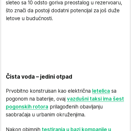
sleteo sa 10 odsto goriva preostalog u rezervoaru,
što znači da postoji dodatni potencijal za još duže
letove u budućnosti.
Čista voda – jedini otpad
Prvobitno konstruisan kao električna
letelica
sa
pogonom na baterije, ovaj
vazdušni taksi ima šest
pogonskih rotora
prilagođenih obavljanju
saobraćaja u urbanim okruženjima.
Nakon obimnih
testiranja u bazi kompanije u