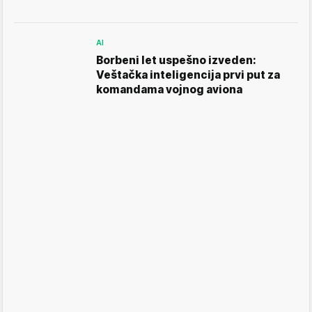
AI
Borbeni let uspešno izveden:
Veštačka inteligencija prvi put za
komandama vojnog aviona