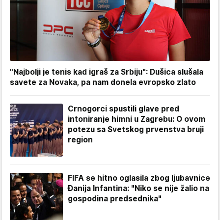
"Najbolji je tenis kad igraš za Srbiju": Dušica slušala
savete za Novaka, pa nam donela evropsko zlato
Crnogorci spustili glave pred
intoniranje himni u Zagrebu: O ovom
potezu sa Svetskog prvenstva bruji
region
FIFA se hitno oglasila zbog ljubavnice
Đanija Infantina: "Niko se nije žalio na
gospodina predsednika"