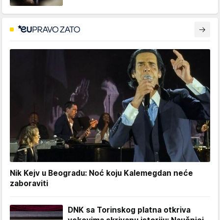
Nik Kejv u Beogradu: Noć koju Kalemegdan neće
zaboraviti
DNK sa Torinskog platna otkriva