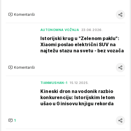
Komentariši
AUTONOMNA VOŽNJA
23.06.2026.
Istorijski krug u "Zelenom paklu":
Xiaomi poslao električni SUV na
najtežu stazu na svetu - bez vozača
Komentariši
TIANMUSHAN-1
15.12.2025.
Kineski dron na vodonik razbio
konkurenciju: Istorijskim letom
ušao u Ginisovu knjigu rekorda
1