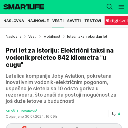
NASLOVNA
NAJNOVIJE
VESTI
SAVETI
TESTOVI
Naslovna
Vesti
Mobilnost
leteći taksi rekordan let
Prvi let za istoriju: Električni taksi na
vodonik preleteo 842 kilometra "u
cugu"
Letelica kompanije Joby Aviation, pokretana
inovativnim vodonik-električnim pogonom,
uspešno je sletela sa 10 odsto goriva u
rezervoaru, što znači da postoji mogućnost za
još duže letove u budućnosti
Miloš B. Jovanović
4
Objavljeno 30.07.2024. 16:09h