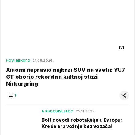
NOVI REKORD
21.05.2026.
Xiaomi napravio najbrži SUV na svetu: YU7
GT oborio rekord na kultnoj stazi
Nirburgring
1
A ROBODIVLJACI?
25.11.2025.
Bolt dovodi robotaksije u Evropu:
Kreće era vožnje bez vozača!