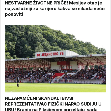
NESTVARNE ŽIVOTNE PRIČE! Mesijev otac je
najzaslužniji za karijeru kakva se nikada neće
ponoviti
NEZAPAMĆENI SKANDAL! BIVŠI
REPREZENTATIVAC FIZIČKI NAPAO SUDIJU U
UBU! Branio na Piksijevom oproštaju, sada