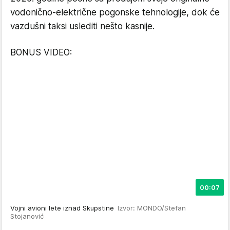
vodonično-električne pogonske tehnologije, dok će
vazdušni taksi uslediti nešto kasnije.
BONUS VIDEO:
00:07
Vojni avioni lete iznad Skupstine
Izvor: MONDO/Stefan
Stojanović