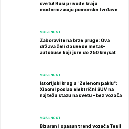
svetu! Rusi privode kraju
modernizaciju pomorske tvrđave
MOBILNOST
Zaboravite na brze pruge: Ova
država želi da uvede metak-
autobuse koji jure do 250 km/sat
MOBILNOST
Istorijski krug u "Zelenom paklu":
Xiaomi poslao električni SUV na
najtežu stazu na svetu - bez vozača
MOBILNOST
Bizaran i opasan trend vozača Tesli