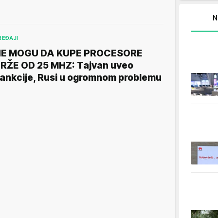
N
REĐAJI
NE MOGU DA KUPE PROCESORE
RŽE OD 25 MHZ: Tajvan uveo
ankcije, Rusi u ogromnom problemu