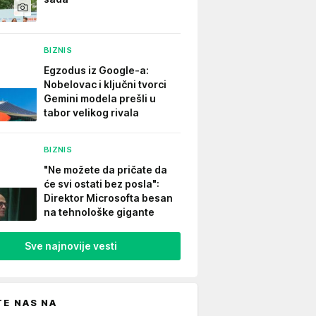
BIZNIS
Egzodus iz Google-a:
Nobelovac i ključni tvorci
Gemini modela prešli u
tabor velikog rivala
BIZNIS
"Ne možete da pričate da
će svi ostati bez posla":
Direktor Microsofta besan
na tehnološke gigante
Sve najnovije vesti
TE NAS NA