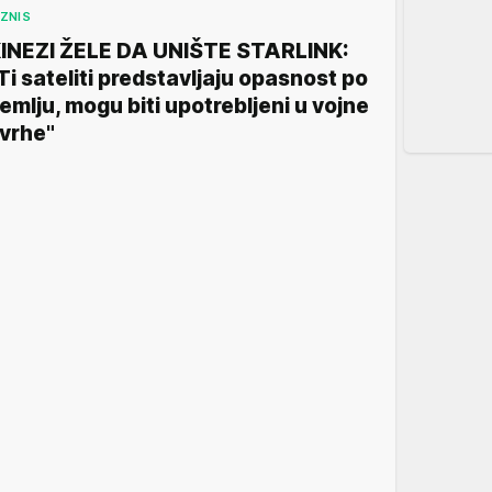
IZNIS
INEZI ŽELE DA UNIŠTE STARLINK:
Ti sateliti predstavljaju opasnost po
emlju, mogu biti upotrebljeni u vojne
vrhe"