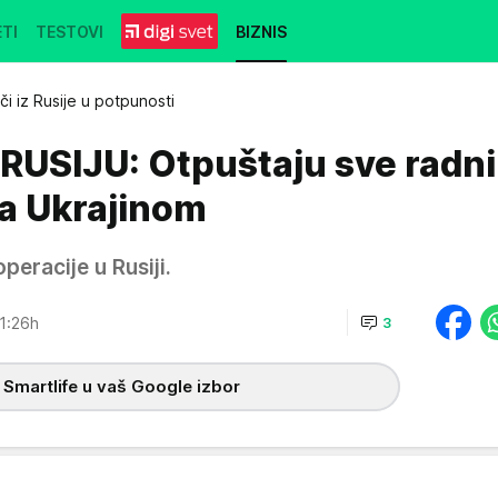
TI
TESTOVI
BIZNIS
či iz Rusije u potpunosti
USIJU: Otpuštaju sve radn
a Ukrajinom
peracije u Rusiji.
1:26h
3
 Smartlife u vaš Google izbor