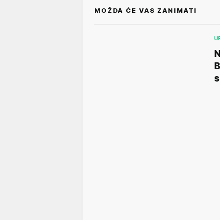
MOŽDA ĆE VAS ZANIMATI
U
B
s