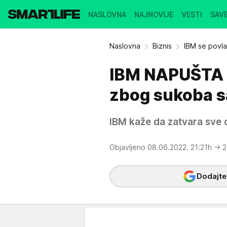
NASLOVNA
NAJNOVIJE
VESTI
SAVE
Naslovna
Biznis
IBM se povla
IBM NAPUŠTA R
zbog sukoba s
IBM kaže da zatvara sve o
Objavljeno 08.06.2022. 21:21h
→ 2
Dodajte