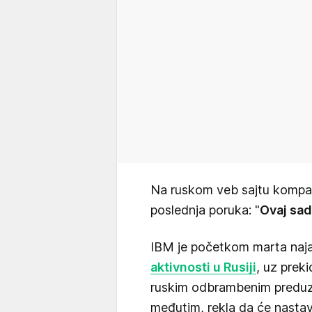
Na ruskom veb sajtu kompani
poslednja poruka: "
Ovaj sad
IBM je početkom marta naja
aktivnosti u Rusiji
, uz preki
ruskim odbrambenim preduz
međutim, rekla da će nastav