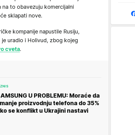
 na to obavezuju komercijalni
će sklapati nove.
čke kompanije napustile Rusiju,
o je uradio i Holivud, zbog kojeg
vo cveta
.
IZNIS
AMSUNG U PROBLEMU: Moraće da
manje proizvodnju telefona do 35%
ko se konflikt u Ukrajini nastavi