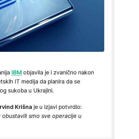
nija
IBM
objavila je i zvanično nakon
etskih IT medija da planira da se
og sukoba u Ukrajini.
rvind Krišna
je u izjavi potvrdio:
 obustavili smo sve operacije u