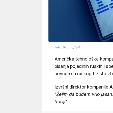
Foto: Promo/IBM
Američka tehnološka kompa
pisanja pojedinih ruskih i sb
povuče sa ruskog tržišta zb
Izvršni direktor kompanije
A
"
Želim da budem vrlo jasan:
Rusiji
".