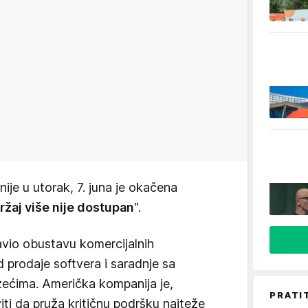
je u utorak, 7. juna je okačena
ržaj više nije dostupan
".
vio obustavu komercijalnih
d prodaje softvera i saradnje sa
ećima. Američka kompanija je,
PRATI
iti da pruža kritičnu podršku najteže