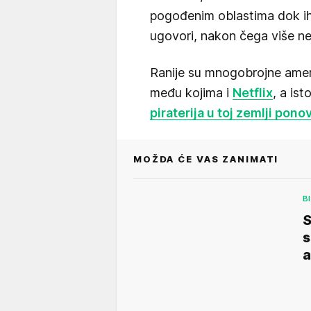
pogođenim oblastima dok ih
ugovori, nakon čega više ne
Ranije su mnogobrojne ameri
među kojima i
Netflix
, a ist
piraterija u toj zemlji pono
MOŽDA ĆE VAS ZANIMATI
B
S
s
a