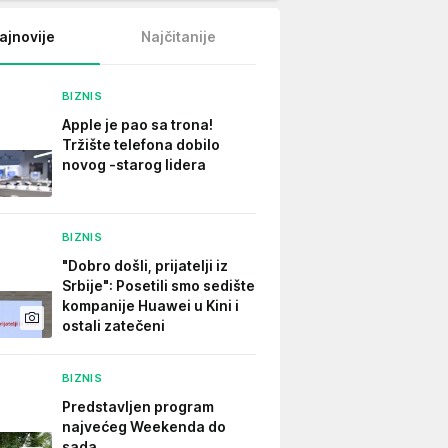
ajnovije
Najčitanije
BIZNIS
Apple je pao sa trona!
Tržište telefona dobilo
novog -starog lidera
BIZNIS
"Dobro došli, prijatelji iz
Srbije": Posetili smo sedište
kompanije Huawei u Kini i
ostali zatečeni
BIZNIS
Predstavljen program
najvećeg Weekenda do
sada