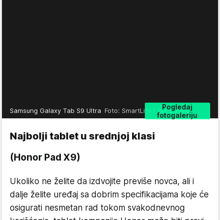
Pogledaj
Samsung Galaxy Tab S9 Ultra
Foto: SmartLife / Ilija Baošić
fotogaleriju
Najbolji tablet u srednjoj klasi
(Honor Pad X9)
Ukoliko ne želite da izdvojite previše novca, ali i
dalje želite uređaj sa dobrim specifikacijama koje će
osigurati nesmetan rad tokom svakodnevnog