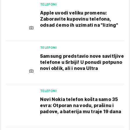
TELEFONI
Apple uvodi veliku promenu:
Zaboravite kupovinu telefona,
odsad ćemo ih uzimati na "lizing"
TELEFONI
Samsung predstavio nove savitljive
telefone u Srbiji! U ponudi potpuno
novi oblik, ali i nova Ultra
TELEFONI
Novi Nokia telefon košta samo 35
evra: Otporan na vodu, prašinu i
padove, a baterija mu traje 19 dana