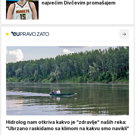
najvećim Divčevim promašajem
Hidrolog nam otkriva kakvo je "zdravlje" naših reka:
"Ubrzano raskidamo sa klimom na kakvu smo navikli"