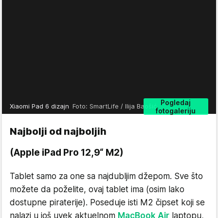
Pogledaj
Xiaomi Pad 6 dizajn
Foto: SmartLife / Ilija Baošić
fotogaleriju
Najbolji od najboljih
(Apple iPad Pro 12,9“ M2)
Tablet samo za one sa najdubljim džepom. Sve što
možete da poželite, ovaj tablet ima (osim lako
dostupne piraterije). Poseduje isti M2 čipset koji se
nalazi u još uvek aktuelnom
MacBook Air
laptopu,