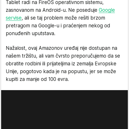
Tablet radi na FireOS operativnom sistemu,
zasnovanom na Android-u. Ne poseduje
Google
servise
, ali se taj problem može rešiti brzom
pretragom na Google-u i praćenjem nekog od
ponuđenih uputstava.
Nažalost, ovaj Amazonov uređaj nije dostupan na
našem tržištu, ali vam čvrsto preporučujemo da se
obratite rodbini ili prijateljima iz zemalja Evropske
Unije, pogotovo kada je na popustu, jer se može
kupiti za manje od 100 evra.