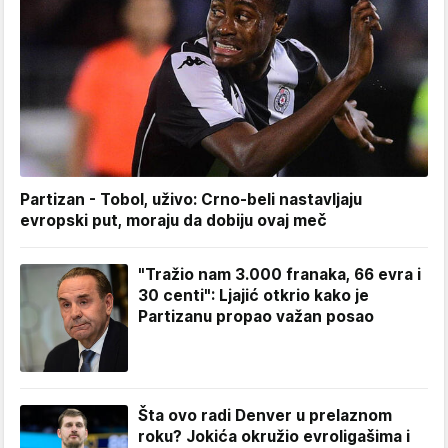
Partizan - Tobol, uživo: Crno-beli nastavljaju
evropski put, moraju da dobiju ovaj meč
"Tražio nam 3.000 franaka, 66 evra i
30 centi": Ljajić otkrio kako je
Partizanu propao važan posao
Šta ovo radi Denver u prelaznom
roku? Jokića okružio evroligašima i