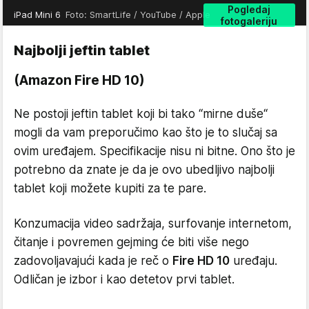
Pogledaj
iPad Mini 6
Foto: SmartLife / YouTube / Apple
fotogaleriju
Najbolji jeftin tablet
(Amazon Fire HD 10)
Ne postoji jeftin tablet koji bi tako “mirne duše“
mogli da vam preporučimo kao što je to slučaj sa
ovim uređajem. Specifikacije nisu ni bitne. Ono što je
potrebno da znate je da je ovo ubedljivo najbolji
tablet koji možete kupiti za te pare.
Konzumacija video sadržaja, surfovanje internetom,
čitanje i povremen gejming će biti više nego
zadovoljavajući kada je reč o
Fire HD 10
uređaju.
Odličan je izbor i kao detetov prvi tablet.