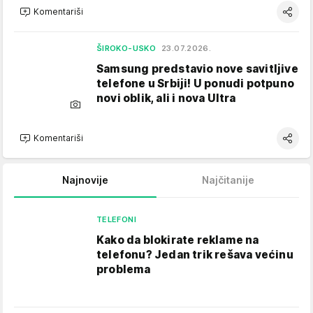
Komentariši
ŠIROKO-USKO
23.07.2026.
Samsung predstavio nove savitljive
telefone u Srbiji! U ponudi potpuno
novi oblik, ali i nova Ultra
Komentariši
Najnovije
Najčitanije
TELEFONI
Kako da blokirate reklame na
telefonu​? Jedan trik rešava većinu
problema