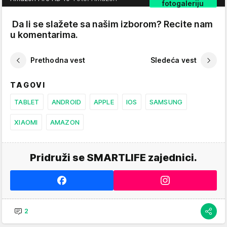
fotogaleriju
Da li se slažete sa našim izborom? Recite nam
u komentarima.
Prethodna vest
Sledeća vest
TAGOVI
TABLET
ANDROID
APPLE
IOS
SAMSUNG
XIAOMI
AMAZON
Pridruži se SMARTLIFE zajednici.
2