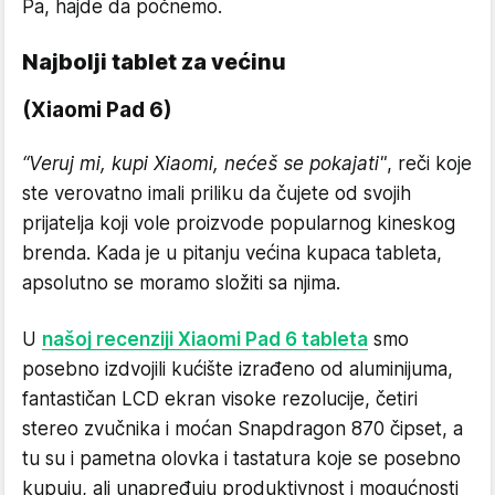
Pa, hajde da počnemo.
Najbolji tablet za većinu
(Xiaomi Pad 6)
“Veruj mi, kupi Xiaomi, nećeš se pokajati"
, reči koje
ste verovatno imali priliku da čujete od svojih
prijatelja koji vole proizvode popularnog kineskog
brenda. Kada je u pitanju većina kupaca tableta,
apsolutno se moramo složiti sa njima.
U
našoj recenziji Xiaomi Pad 6 tableta
smo
posebno izdvojili kućište izrađeno od aluminijuma,
fantastičan LCD ekran visoke rezolucije, četiri
stereo zvučnika i moćan Snapdragon 870 čipset, a
tu su i pametna olovka i tastatura koje se posebno
kupuju, ali unapređuju produktivnost i mogućnosti