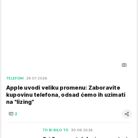
TELEFONI
29.07.2026.
Apple uvodi veliku promenu: Zaboravite
kupovinu telefona, odsad ćemo ih uzimati
na "lizing"
2
TO BI BILO TO
30.06.2026.