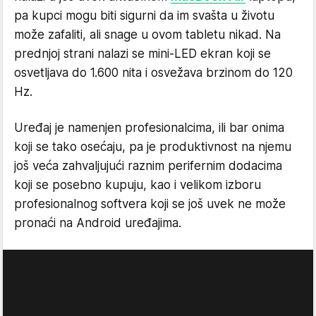
pa kupci mogu biti sigurni da im svašta u životu
može zafaliti, ali snage u ovom tabletu nikad. Na
prednjoj strani nalazi se mini-LED ekran koji se
osvetljava do 1.600 nita i osvežava brzinom do 120
Hz.
Uređaj je namenjen profesionalcima, ili bar onima
koji se tako osećaju, pa je produktivnost na njemu
još veća zahvaljujući raznim perifernim dodacima
koji se posebno kupuju, kao i velikom izboru
profesionalnog softvera koji se još uvek ne može
pronaći na Android uređajima.