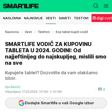
NASLOVNA
NAJNOVIJE
VESTI
SAVETI
TESTOVI
Naslovna
Vesti
Telefoni
Koji tablet kupiti vodič
SMARTLIFE VODIČ ZA KUPOVINU
TABLETA U 2024. GODINI: Od
najjeftinijeg do najskupljeg, mislili smo
na sve
Kupujete tablet? Dozvolite da vam olakšamo
izbor.
Ilija Baošić
2
Objavljeno 17.02.2024. 10:15h
→ 10:16h
Dodajte Smartlife u vaš Google izbor