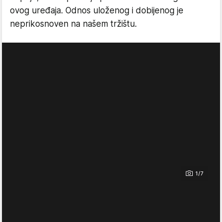
ovog uređaja. Odnos uloženog i dobijenog je
neprikosnoven na našem tržištu.
1/7