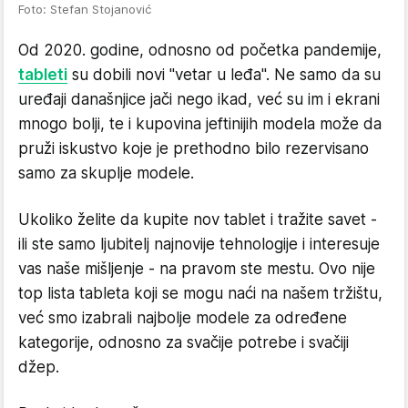
Foto: Stefan Stojanović
Od 2020. godine, odnosno od početka pandemije,
tableti
su dobili novi "vetar u leđa". Ne samo da su
uređaji današnjice jači nego ikad, već su im i ekrani
mnogo bolji, te i kupovina jeftinijih modela može da
pruži iskustvo koje je prethodno bilo rezervisano
samo za skuplje modele.
Ukoliko želite da kupite nov tablet i tražite savet -
ili ste samo ljubitelj najnovije tehnologije i interesuje
vas naše mišljenje - na pravom ste mestu. Ovo nije
top lista tableta koji se mogu naći na našem tržištu,
već smo izabrali najbolje modele za određene
kategorije, odnosno za svačije potrebe i svačiji
džep.