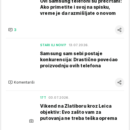
Ovi Samsung telefoni su precrtani:
Ako primetite i svoj na spisku,
vreme je da razmišljate o novom
3
STARI ILI NOVI?
13.07.2026.
Samsung sam sebi postaje
konkurencija: Drastično povećao
proizvodnju ovih telefona
Komentariši
17T
03.07.2026.
Vikend na Zlatiboru kroz Leica
objektiv: Evo zašto vam za
putovanja ne treba teška oprema