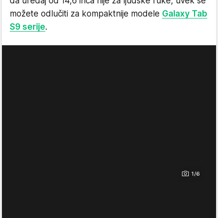
da uređaj od 14,6 inča nije za ljudske ruke, uvek se
možete odlučiti za kompaktnije modele
Galaxy Tab
S9 serije
.
1/6