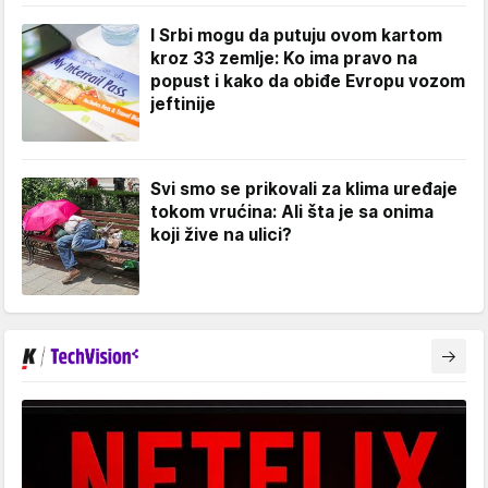
I Srbi mogu da putuju ovom kartom
kroz 33 zemlje: Ko ima pravo na
popust i kako da obiđe Evropu vozom
jeftinije
Svi smo se prikovali za klima uređaje
tokom vrućina: Ali šta je sa onima
koji žive na ulici?