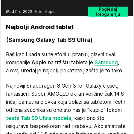
Pogledaj
iPad Pro 2022
Foto: Apple
fotogaleriju
Najbolji Android tablet
(Samsung Galaxy Tab S9 Ultra)
Baš kao i kada su telefoni u pitanju, glavni rival
kompanije
Apple
na tržištu tableta je
Samsung
,
a ovaj uređaj je najbolji pokazatelj zašto je to tako.
Najnoviji Snapdragon 8 Gen 3 for Galaxy čipset,
fantastični Super AMOLED ekran veličine čak 14,6
inča, pametna olovka koja dolazi sa tabletom i četiri
odlična zvučnika su ono što nas je "kupilo" tokom
testa Tab S9 Ultra modela
, kao i ono što
osigurava besprekoran rad i zabavu. Ako smatrate