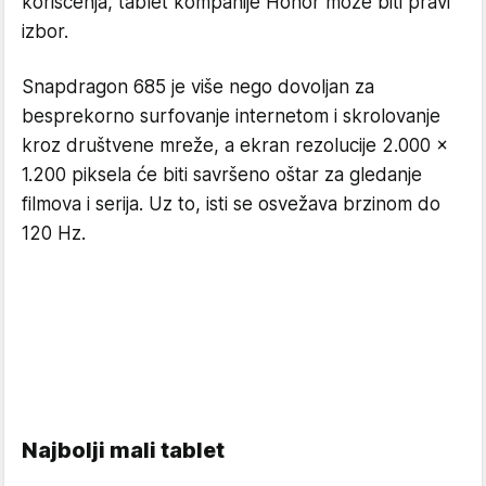
korišćenja, tablet kompanije Honor može biti pravi
izbor.
Snapdragon 685 je više nego dovoljan za
besprekorno surfovanje internetom i skrolovanje
kroz društvene mreže, a ekran rezolucije 2.000 x
1.200 piksela će biti savršeno oštar za gledanje
filmova i serija. Uz to, isti se osvežava brzinom do
120 Hz.
Najbolji mali tablet