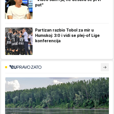
put"
Partizan razbio Tobol za mir u
Humskoj: 3:0 i vidi se plej-of Lige
konferencija