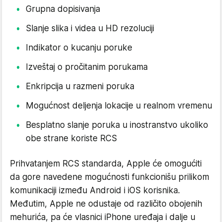
Grupna dopisivanja
Slanje slika i videa u HD rezoluciji
Indikator o kucanju poruke
Izveštaj o pročitanim porukama
Enkripcija u razmeni poruka
Mogućnost deljenja lokacije u realnom vremenu
Besplatno slanje poruka u inostranstvo ukoliko
obe strane koriste RCS
Prihvatanjem RCS standarda, Apple će omogućiti
da gore navedene mogućnosti funkcionišu prilikom
komunikaciji između Android i iOS korisnika.
Međutim, Apple ne odustaje od različito obojenih
mehurića, pa će vlasnici iPhone uređaja i dalje u