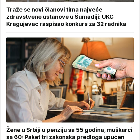
Traže se novi članovi tima najveće
zdravstvene ustanove u Šumadiji: UKC
Kragujevac raspisao konkurs za 32 radnika
Žene u Srbiji u penziju sa 55 godina, muškarci
sa 60: Paket tri zakonska predloga upućen