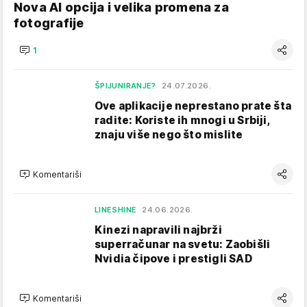
Nova AI opcija i velika promena za
fotografije
1
ŠPIJUNIRANJE?
24.07.2026.
Ove aplikacije neprestano prate šta
radite: Koriste ih mnogi u Srbiji,
znaju više nego što mislite
Komentariši
LINESHINE
24.06.2026.
Kinezi napravili najbrži
superračunar na svetu: Zaobišli
Nvidia čipove i prestigli SAD
Komentariši