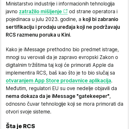
Ministarstvo industrije i informacionih tehnologija
javno
zatražilo mišljenje
od strane operatora i
pojedinaca u julu 2023. godine, a
koji bi zabranio
sertifikaciju i prodaju uređaja koji ne podržavaju
RCS razmenu poruka u Kini
.
Kako je iMessage prethodno bio predmet istrage,
mnogi su verovali da je zapravo evropski Zakon o
digitalnim tržištima taj koji će primorati Apple da
implementira RCS, baš kao što je to bio slučaj sa
otvaranjem App Store prodavnice aplikacija
.
Međutim, regulatori EU su ove nedelje objavili da
nema dokaza da je iMessage "gatekeeper"
,
odnosno čuvar tehnologije koji se mora primorati da
otvori svoje sisteme.
Šta je RCS