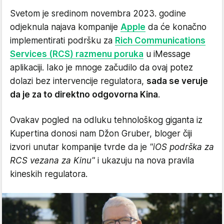
Svetom je sredinom novembra 2023. godine
odjeknula najava kompanije
Apple
da će konačno
implementirati podršku za
Rich Communications
Services (RCS) razmenu poruka
u iMessage
aplikaciji. Iako je mnoge začudilo da ovaj potez
dolazi bez intervencije regulatora,
sada se veruje
da je za to direktno odgovorna Kina
.
Ovakav pogled na odluku tehnološkog giganta iz
Kupertina donosi nam Džon Gruber, bloger čiji
izvori unutar kompanije tvrde da je
"iOS podrška za
RCS vezana za Kinu"
i ukazuju na nova pravila
kineskih regulatora.