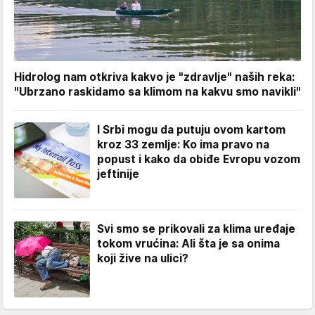
Hidrolog nam otkriva kakvo je "zdravlje" naših reka:
"Ubrzano raskidamo sa klimom na kakvu smo navikli"
I Srbi mogu da putuju ovom kartom
kroz 33 zemlje: Ko ima pravo na
popust i kako da obiđe Evropu vozom
jeftinije
Svi smo se prikovali za klima uređaje
tokom vrućina: Ali šta je sa onima
koji žive na ulici?