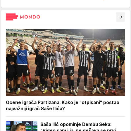
Ocene igrača Partizana: Kako je "otpisani" postao
najvažniji igrač Saše Ilića?
Saša Ilić opominje Dembu Seka:
"Video sam i ja, ne dešava se prvi