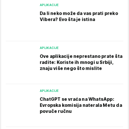
APLIKACIJE
Da li neko može da vas prati preko
Vibera? Evo šta je istina
APLIKACIJE
Ove aplikacije neprestano prate šta
radite: Koriste ih mnogi u Srbiji,
znaju više nego što mislite
APLIKACIJE
ChatGPT se vraća na WhatsApp:
Evropska komisija naterala Metu da
povuče ručnu