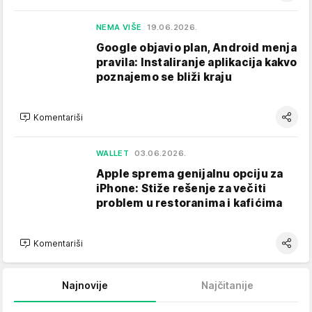
NEMA VIŠE
19.06.2026.
Google objavio plan, Android menja
pravila: Instaliranje aplikacija kakvo
poznajemo se bliži kraju
Komentariši
WALLET
03.06.2026.
Apple sprema genijalnu opciju za
iPhone: Stiže rešenje za večiti
problem u restoranima i kafićima
Komentariši
Najnovije
Najčitanije