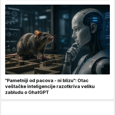
"Pametniji od pacova - ni blizu": Otac
veštačke inteligencije razotkriva veliku
zabludu o GhatGPT