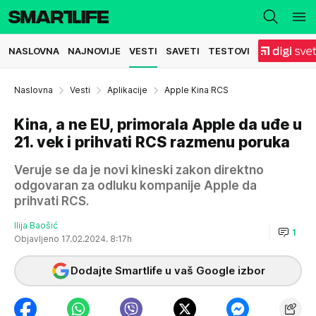
NASLOVNA
NAJNOVIJE
VESTI
SAVETI
TESTOVI
Naslovna
Vesti
Aplikacije
Apple Kina RCS
Kina, a ne EU, primorala Apple da uđe u
21. vek i prihvati RCS razmenu poruka
Veruje se da je novi kineski zakon direktno
odgovaran za odluku kompanije Apple da
prihvati RCS.
Ilija Baošić
1
Objavljeno 17.02.2024. 8:17h
Dodajte Smartlife u vaš Google izbor