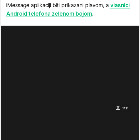
iMessage aplikaciji biti prikazani plavom, a
vlasnici
Android telefona zelenom bojom
.
1/11