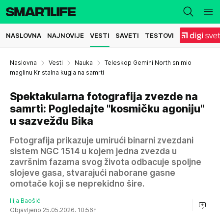
NASLOVNA
NAJNOVIJE
VESTI
SAVETI
TESTOVI
Naslovna
Vesti
Nauka
Teleskop Gemini North snimio
maglinu Kristalna kugla na samrti
Spektakularna fotografija zvezde na
samrti: Pogledajte "kosmičku agoniju"
u sazvežđu Bika
Fotografija prikazuje umirući binarni zvezdani
sistem NGC 1514 u kojem jedna zvezda u
završnim fazama svog života odbacuje spoljne
slojeve gasa, stvarajući naborane gasne
omotače koji se neprekidno šire.
Ilija Baošić
Objavljeno 25.05.2026. 10:56h