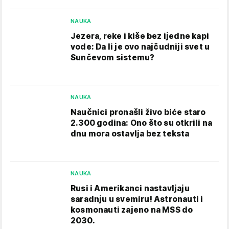
NAUKA
Jezera, reke i kiše bez ijedne kapi
vode: Da li je ovo najčudniji svet u
Sunčevom sistemu?
NAUKA
Naučnici pronašli živo biće staro
2.300 godina: Ono što su otkrili na
dnu mora ostavlja bez teksta
NAUKA
Rusi i Amerikanci nastavljaju
saradnju u svemiru! Astronauti i
kosmonauti zajeno na MSS do
2030.