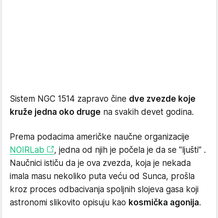
Sistem NGC 1514 zapravo čine
dve zvezde koje
kruže jedna oko druge
na svakih devet godina.
Prema podacima američke naučne organizacije
NOIRLab
, jedna od njih je počela je da se "ljušti" .
Naučnici ističu da je ova zvezda, koja je nekada
imala masu nekoliko puta veću od Sunca, prošla
kroz proces odbacivanja spoljnih slojeva gasa koji
astronomi slikovito opisuju kao
kosmička agonija
.