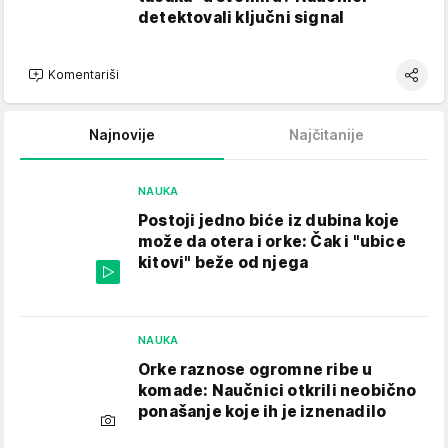
detektovali ključni signal
Komentariši
Najnovije
Najčitanije
NAUKA
Postoji jedno biće iz dubina koje
može da otera i orke: Čak i "ubice
kitovi" beže od njega
NAUKA
Orke raznose ogromne ribe u
komade: Naučnici otkrili neobično
ponašanje koje ih je iznenadilo