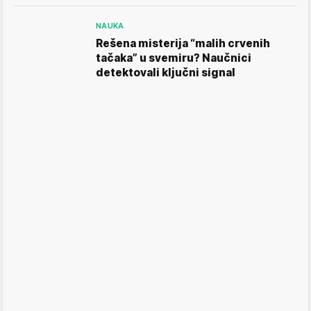
NAUKA
Rešena misterija “malih crvenih
tačaka” u svemiru? Naučnici
detektovali ključni signal