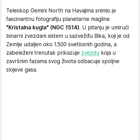
Teleskop Gemini North na Havajima snimio je
fascinantnu fotografiju planetarne magline
"Kristalna kugla" (NGC 1514)
. U pitanju je umirući
binarni zvezdani sistem u sazvežđu Bika, koji je od
Zemlje udaljen oko 1.500 svetlosnih godina, a
zabeleženi trenutak prikazuje
zvezdu
koja u
završnim fazama svog života odbacuje spoljne
slojeve gasa.