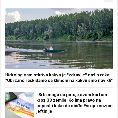
Hidrolog nam otkriva kakvo je "zdravlje" naših reka:
"Ubrzano raskidamo sa klimom na kakvu smo navikli"
I Srbi mogu da putuju ovom kartom
kroz 33 zemlje: Ko ima pravo na
popust i kako da obiđe Evropu vozom
jeftinije