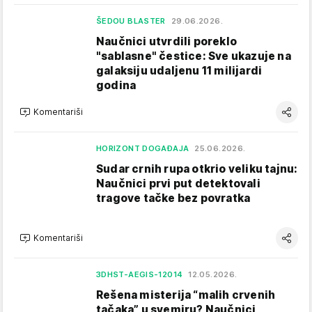
ŠEDOU BLASTER
29.06.2026.
Naučnici utvrdili poreklo
"sablasne" čestice: Sve ukazuje na
galaksiju udaljenu 11 milijardi
godina
Komentariši
HORIZONT DOGAĐAJA
25.06.2026.
Sudar crnih rupa otkrio veliku tajnu:
Naučnici prvi put detektovali
tragove tačke bez povratka
Komentariši
3DHST-AEGIS-12014
12.05.2026.
Rešena misterija “malih crvenih
tačaka” u svemiru? Naučnici