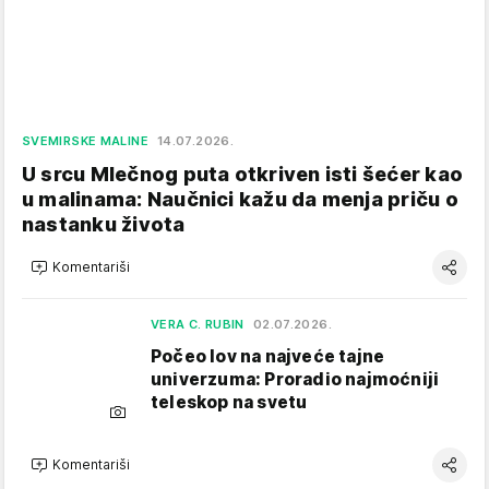
SVEMIRSKE MALINE
14.07.2026.
U srcu Mlečnog puta otkriven isti šećer kao
u malinama: Naučnici kažu da menja priču o
nastanku života
Komentariši
VERA C. RUBIN
02.07.2026.
Počeo lov na najveće tajne
univerzuma: Proradio najmoćniji
teleskop na svetu
Komentariši