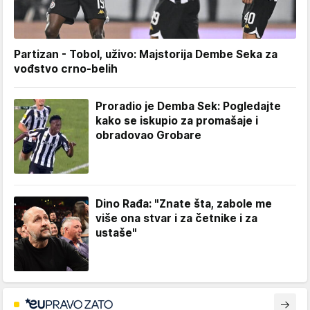
Partizan - Tobol, uživo: Majstorija Dembe Seka za
vođstvo crno-belih
Proradio je Demba Sek: Pogledajte
kako se iskupio za promašaje i
obradovao Grobare
Dino Rađa: "Znate šta, zabole me
više ona stvar i za četnike i za
ustaše"