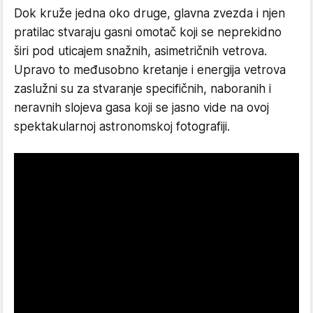
Dok kruže jedna oko druge, glavna zvezda i njen
pratilac stvaraju gasni omotač koji se neprekidno
širi pod uticajem snažnih, asimetričnih vetrova.
Upravo to međusobno kretanje i energija vetrova
zaslužni su za stvaranje specifičnih, naboranih i
neravnih slojeva gasa koji se jasno vide na ovoj
spektakularnoj astronomskoj fotografiji.