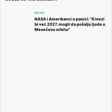
NAUKA
NASA i Amerikanci u panici: "Kinezi
bi već 2027. mogli da pošalju ljude u
Mesečevu orbitu"