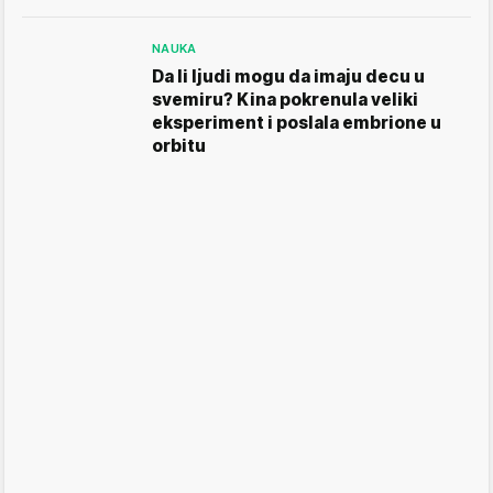
NAUKA
Da li ljudi mogu da imaju decu u
svemiru? Kina pokrenula veliki
eksperiment i poslala embrione u
orbitu