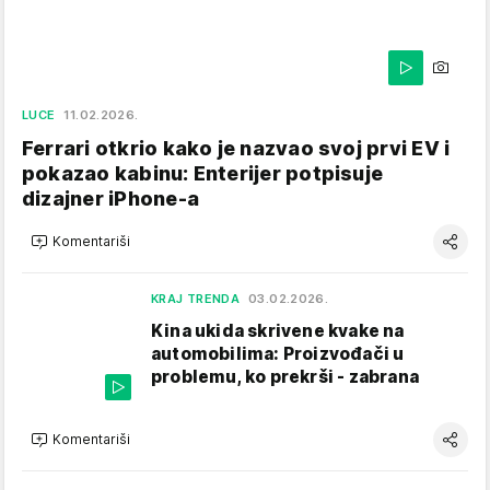
LUCE
11.02.2026.
Ferrari otkrio kako je nazvao svoj prvi EV i
pokazao kabinu: Enterijer potpisuje
dizajner iPhone-a
Komentariši
KRAJ TRENDA
03.02.2026.
Kina ukida skrivene kvake na
automobilima: Proizvođači u
problemu, ko prekrši - zabrana
Komentariši