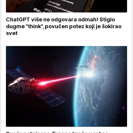
ChatGPT više ne odgovara odmah! Stiglo
dugme "think", povučen potez koji je šokirao
svet