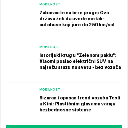
MOBILNOST
Zaboravite na brze pruge: Ova
država želi da uvede metak-
autobuse koji jure do 250 km/sat
MOBILNOST
Istorijski krug u "Zelenom paklu":
Xiaomi poslao električni SUV na
najtežu stazu na svetu - bez vozača
MOBILNOST
Bizaran i opasan trend vozača Tesli
u Kini: Plastičnim glavama varaju
bezbednosne sisteme