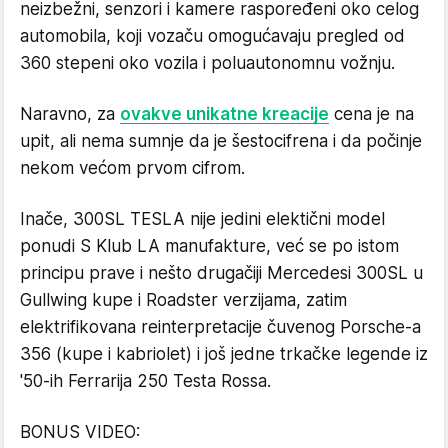
neizbežni, senzori i kamere raspoređeni oko celog
automobila, koji vozaču omogućavaju pregled od
360 stepeni oko vozila i poluautonomnu vožnju.
Naravno, za
ovakve unikatne kreacije
cena je na
upit, ali nema sumnje da je šestocifrena i da počinje
nekom većom prvom cifrom.
Inače, 300SL TESLA nije jedini elektični model
ponudi S Klub LA manufakture, već se po istom
principu prave i nešto drugačiji Mercedesi 300SL u
Gullwing kupe i Roadster verzijama, zatim
elektrifikovana reinterpretacije čuvenog Porsche-a
356 (kupe i kabriolet) i još jedne trkačke legende iz
'50-ih Ferrarija 250 Testa Rossa.
BONUS VIDEO: