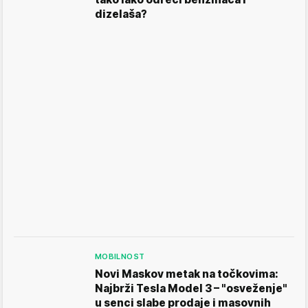
dizelaša?
MOBILNOST
Novi Maskov metak na točkovima:
Najbrži Tesla Model 3 – "osveženje"
u senci slabe prodaje i masovnih