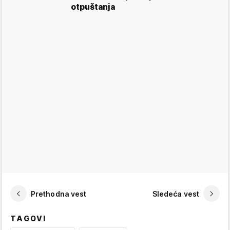
otpuštanja
Prethodna vest
Sledeća vest
TAGOVI