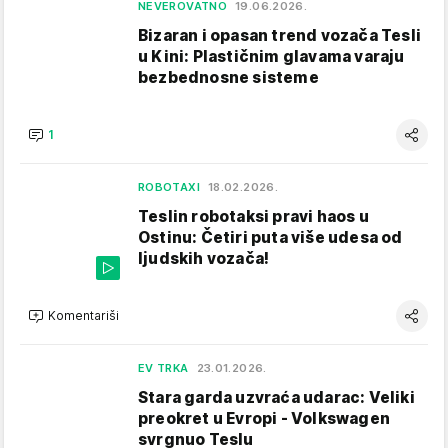
NEVEROVATNO
19.06.2026.
Bizaran i opasan trend vozača Tesli
u Kini: Plastičnim glavama varaju
bezbednosne sisteme
1
ROBOTAXI
18.02.2026.
Teslin robotaksi pravi haos u
Ostinu: Četiri puta više udesa od
ljudskih vozača!
Komentariši
EV TRKA
23.01.2026.
Stara garda uzvraća udarac: Veliki
preokret u Evropi - Volkswagen
svrgnuo Teslu