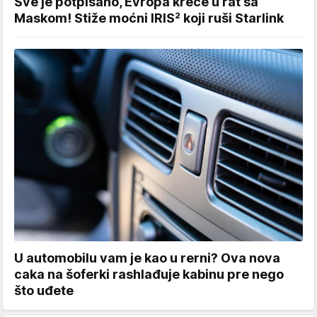
Sve je potpisano, Evropa kreće u rat sa
Maskom! Stiže moćni IRIS² koji ruši Starlink
U automobilu vam je kao u rerni? Ova nova
caka na šoferki rashlađuje kabinu pre nego
što uđete