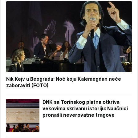
Nik Kejv u Beogradu: Noć koju Kalemegdan neće
zaboraviti (FOTO)
DNK sa Torinskog platna otkriva
vekovima skrivanu istoriju: Naučnici
pronašli neverovatne tragove