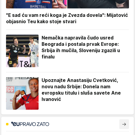
"E sad ću vam reći koga je Zvezda dovela": Mijatović
objasnio Teu kako stoje stvari
Nemačka napravila čudo usred
Beograda i postala prvak Evrope:
Srbija ih mučila, Sloveniju zgazili u
finalu
Upoznajte Anastasiju Cvetković,
novu nadu Srbije: Donela nam
evropsku titulu i sluša savete Ane
Ivanović