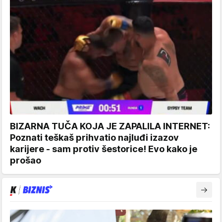
BIZARNA TUČA KOJA JE ZAPALILA INTERNET:
Poznati teškaš prihvatio najluđi izazov
karijere - sam protiv šestorice! Evo kako je
prošao