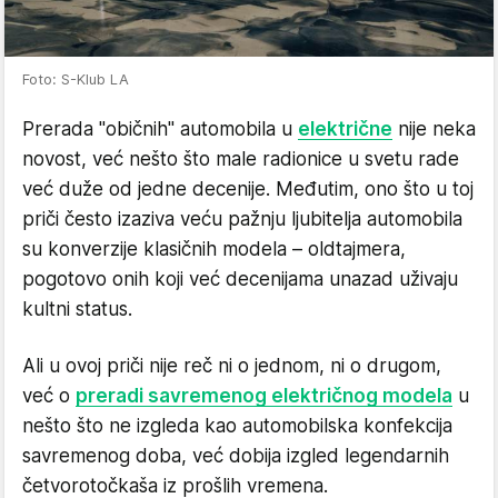
Foto: S-Klub LA
Prerada "običnih" automobila u
električne
nije neka
novost, već nešto što male radionice u svetu rade
već duže od jedne decenije. Međutim, ono što u toj
priči često izaziva veću pažnju ljubitelja automobila
su konverzije klasičnih modela – oldtajmera,
pogotovo onih koji već decenijama unazad uživaju
kultni status.
Ali u ovoj priči nije reč ni o jednom, ni o drugom,
već o
preradi savremenog električnog modela
u
nešto što ne izgleda kao automobilska konfekcija
savremenog doba, već dobija izgled legendarnih
četvorotočkaša iz prošlih vremena.