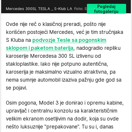
Pogledaj
Mercedes 300SL TESLA _ S-Klub LA
Foto: S-Klub LA
fotogaleriju
Ovde nije reč o klasičnoj preradi, pošto nije
korišćen postojeći Mercedes, već je tim stručnjaka
S Kluba na
podvozje Tesle sa pogonskim
sklopom i paketom baterija
, nadogradio repliku
karoserije Mercedesa 300 SL izlivenu od
stakloplastike. Iako nije potpuno autentična,
karoserija je maksimalno vizualno atraktivna, pa
nema sumnje automobil izaziva pažnju gde god sa
se pojavi.
Osim pogona, Model 3 je donirao i opremu kabine,
upravljač i centralnu konzolu sa karakterističnim
velikim ekranom osetljivim na dodir, koja su ovde
nešto luksuznije "prepakovane". Tu su i, danas