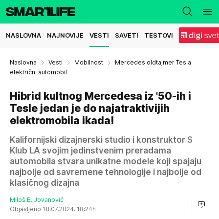
NASLOVNA
NAJNOVIJE
VESTI
SAVETI
TESTOVI
Naslovna
Vesti
Mobilnost
Mercedes oldtajmer Tesla
električni automobil
Hibrid kultnog Mercedesa iz '50-ih i
Tesle jedan je do najatraktivijih
elektromobila ikada!
Kalifornijski dizajnerski studio i konstruktor S
Klub LA svojim jedinstvenim preradama
automobila stvara unikatne modele koji spajaju
najbolje od savremene tehnologije i najbolje od
klasičnog dizajna
Miloš B. Jovanović
Objavljeno 18.07.2024. 18:24h