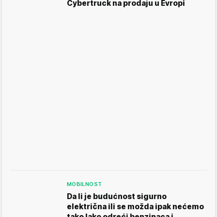
Cybertruck na prodaju u Evropi
MOBILNOST
Da li je budućnost sigurno
električna ili se možda ipak nećemo
tako lako odreći benzinaca i