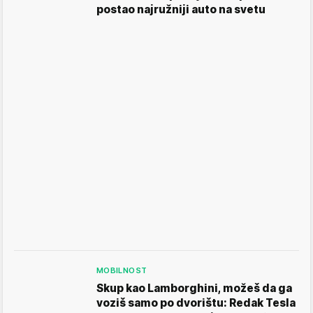
postao najružniji auto na svetu
MOBILNOST
Skup kao Lamborghini, možeš da ga
voziš samo po dvorištu: Redak Tesla