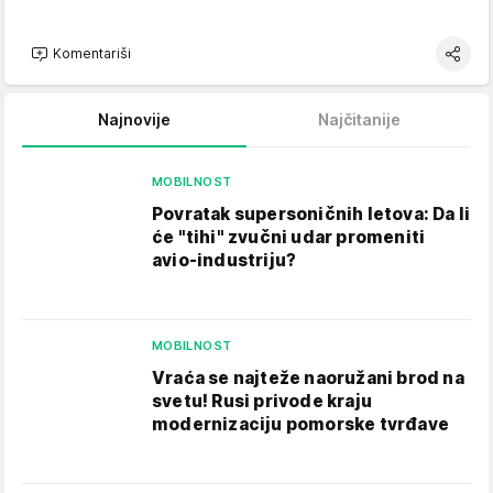
Komentariši
Najnovije
Najčitanije
MOBILNOST
Povratak supersoničnih letova: Da li
će "tihi" zvučni udar promeniti
avio-industriju?
MOBILNOST
Vraća se najteže naoružani brod na
svetu! Rusi privode kraju
modernizaciju pomorske tvrđave