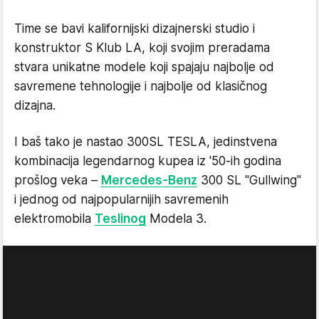
Time se bavi kalifornijski dizajnerski studio i
konstruktor S Klub LA, koji svojim preradama
stvara unikatne modele koji spajaju najbolje od
savremene tehnologije i najbolje od klasičnog
dizajna.
I baš tako je nastao 300SL TESLA, jedinstvena
kombinacija legendarnog kupea iz '50-ih godina
prošlog veka –
Mercedes-Benz
300 SL "Gullwing"
i jednog od najpopularnijih savremenih
elektromobila
Teslinog
Modela 3.