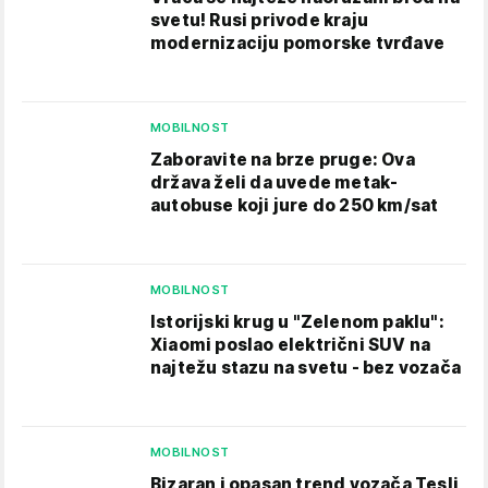
svetu! Rusi privode kraju
modernizaciju pomorske tvrđave
MOBILNOST
Zaboravite na brze pruge: Ova
država želi da uvede metak-
autobuse koji jure do 250 km/sat
MOBILNOST
Istorijski krug u "Zelenom paklu":
Xiaomi poslao električni SUV na
najtežu stazu na svetu - bez vozača
MOBILNOST
Bizaran i opasan trend vozača Tesli