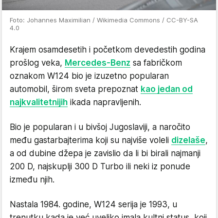
Foto: Johannes Maximilian / Wikimedia Commons / CC-BY-SA
4.0
Krajem osamdesetih i početkom devedestih godina
prošlog veka,
Mercedes-Benz
sa fabričkom
oznakom W124 bio je izuzetno popularan
automobil, širom sveta prepoznat
kao jedan od
najkvalitetnijih
ikada napravljenih.
Bio je popularan i u bivšoj Jugoslaviji, a naročito
među gastarbajterima koji su najviše voleli
dizelaše
,
a od dubine džepa je zavislio da li bi birali najmanji
200 D, najskuplji 300 D Turbo ili neki iz ponude
između njih.
Nastala 1984. godine, W124 serija je 1993, u
trenutku kada je već uveliko imala kultni status, koji