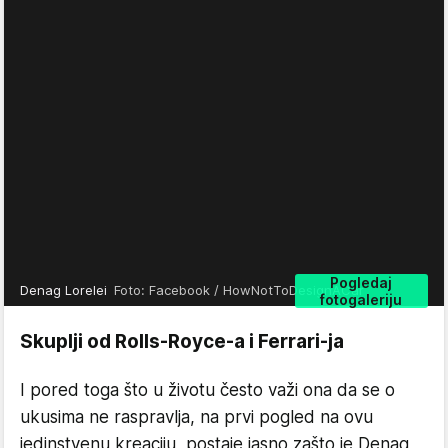
Pogledaj
Denag Lorelei
Foto: Facebook / HowNotToDesignACar
fotogaleriju
Skuplji od Rolls-Royce-a i Ferrari-ja
I pored toga što u životu često važi ona da se o
ukusima ne raspravlja, na prvi pogled na ovu
jedinstvenu kreaciju, postaje jasno zašto je Denag