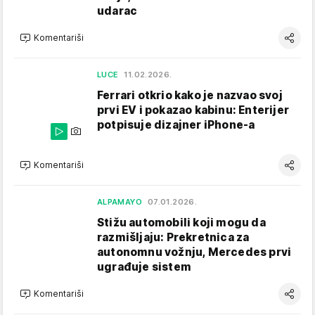
udarac
Komentariši
LUCE
11.02.2026.
Ferrari otkrio kako je nazvao svoj
prvi EV i pokazao kabinu: Enterijer
potpisuje dizajner iPhone-a
Komentariši
ALPAMAYO
07.01.2026.
Stižu automobili koji mogu da
razmišljaju: Prekretnica za
autonomnu vožnju, Mercedes prvi
ugrađuje sistem
Komentariši