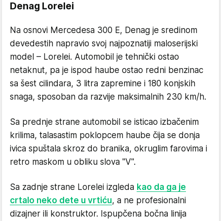
Denag Lorelei
Na osnovi Mercedesa 300 E, Denag je sredinom
devedestih napravio svoj najpoznatiji maloserijski
model – Lorelei. Automobil je tehnički ostao
netaknut, pa je ispod haube ostao redni benzinac
sa šest cilindara, 3 litra zapremine i 180 konjskih
snaga, sposoban da razvije maksimalnih 230 km/h.
Sa prednje strane automobil se isticao izbačenim
krilima, talasastim poklopcem haube čija se donja
ivica spuštala skroz do branika, okruglim farovima i
retro maskom u obliku slova "V".
Sa zadnje strane Lorelei izgleda
kao da ga je
crtalo neko dete u vrtiću
, a ne profesionalni
dizajner ili konstruktor. Ispupčena bočna linija