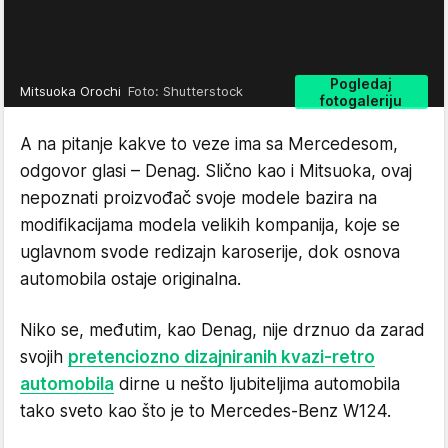
Pogledaj
Mitsuoka Orochi
Foto: Shutterstock
fotogaleriju
A na pitanje kakve to veze ima sa Mercedesom,
odgovor glasi – Denag. Slično kao i Mitsuoka, ovaj
nepoznati proizvođač svoje modele bazira na
modifikacijama modela velikih kompanija, koje se
uglavnom svode redizajn karoserije, dok osnova
automobila ostaje originalna.
Niko se, međutim, kao Denag, nije drznuo da zarad
svojih
pretenciozno dizajniranih kvazi-retro
automobila
dirne u nešto ljubiteljima automobila
tako sveto kao što je to Mercedes-Benz W124.