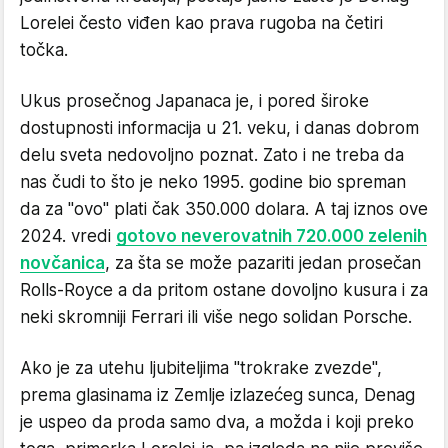
Lorelei često viđen kao prava rugoba na četiri
točka.
Ukus prosečnog Japanaca je, i pored široke
dostupnosti informacija u 21. veku, i danas dobrom
delu sveta nedovoljno poznat. Zato i ne treba da
nas čudi to što je neko 1995. godine bio spreman
da za "ovo" plati čak 350.000 dolara. A taj iznos ove
2024. vredi
gotovo neverovatnih 720.000 zelenih
novčanica
, za šta se može pazariti jedan prosečan
Rolls-Royce a da pritom ostane dovoljno kusura i za
neki skromniji Ferrari ili više nego solidan Porsche.
Ako je za utehu ljubiteljima "trokrake zvezde",
prema glasinama iz Zemlje izlazećeg sunca, Denag
je uspeo da proda samo dva, a možda i koji preko