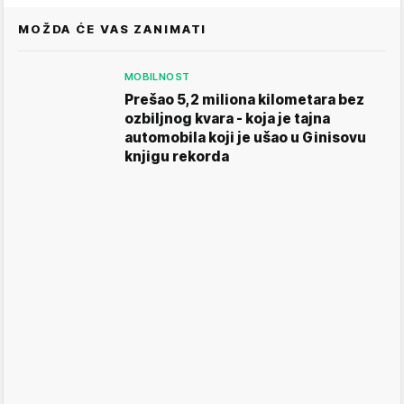
MOŽDA ĆE VAS ZANIMATI
MOBILNOST
Prešao 5,2 miliona kilometara bez
ozbiljnog kvara - koja je tajna
automobila koji je ušao u Ginisovu
knjigu rekorda