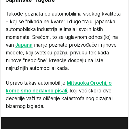
Takođe poznata po automobilima visokog kvaliteta
– koji se "nikada ne kvare" i dugo traju, japanska
automobilska industrija je imala i svojih loših
momenata. Srećom, to se uglavnom odnosi(lo) na
van
Japana
manje poznate proizvođače i njihove
modele, koji svetsku pažnju privuku tek kada
njihove "neobične" kreacije dospeju na liste
najružnijih automobila ikada.
Upravo takav automobil je
Mitsuoka Orochi, o
kome smo nedavno pisali
, koji već skoro dve
decenije važi za oličenje katastrofalnog dizajna i
bizarnog izgleda.