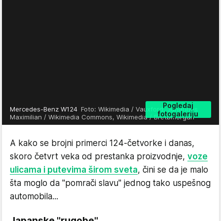
Pogledaj
Mercedes-Benz W124
Foto: Wikimedia / Vauxford, Johannes
fotogaleriju
Maximilian / Wikimedia Commons, Wikimedia / Bretbmorgan
A kako se brojni primerci 124-četvorke i danas,
skoro četvrt veka od prestanka proizvodnje,
voze
ulicama i putevima širom sveta
, čini se da je malo
šta moglo da "pomrači slavu" jednog tako uspešnog
automobila...
Japanske "rugobe"