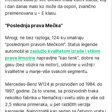
i dan danas malo ko može da ospori, zvanično
preimenovana u – E klasu.
"Poslednja prava Mečka"
Mnogi, ne bez razloga, 124-ku smatraju
"poslednjom pravom Mečkom". Status legende
automobil je
zaslužio kvalitetom izrade i stilom
prave limuzine
napravljne "kao tenk", dobre na
gasu (bez obzira na motor), udobne u vožnji i
kvalitetne u manje-više svakom segmentu.
Mercedes-Benz W124 je proizvođen od 1984. do
1997. godine. Za to vreme, sa proizvodnih traka
nekoliko fabrika u Nemačkoj i svetu sišlo je više od
2,5 miliona primeraka, u pet različith verzija
karoserije. Najpoznatiji kao sedan sa četvoro vrata i