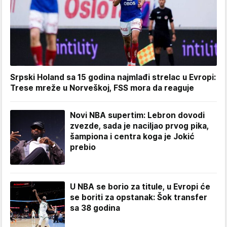
Srpski Holand sa 15 godina najmlađi strelac u Evropi:
Trese mreže u Norveškoj, FSS mora da reaguje
Novi NBA supertim: Lebron dovodi
zvezde, sada je naciljao prvog pika,
šampiona i centra koga je Jokić
prebio
U NBA se borio za titule, u Evropi će
se boriti za opstanak: Šok transfer
sa 38 godina