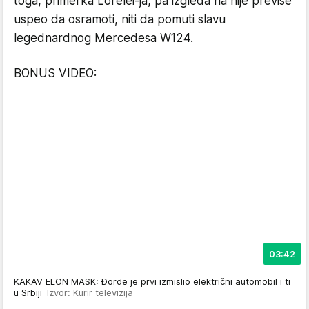
toga, primerka Lorelei-ja, pa izgleda na nije previše
uspeo da osramoti, niti da pomuti slavu
legednardnog Mercedesa W124.
BONUS VIDEO:
03:42
KAKAV ELON MASK: Đorđe je prvi izmislio električni automobil i ti
u Srbiji
Izvor: Kurir televizija