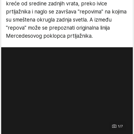
kreće od sredine zadnjih vrata, preko ivice
prtljažnika i naglo se završava "repovima" na kojima
su smeštena okrugla zadnja svetla. A između
"repova" može se prepoznati originalna linija
Mercedesovog poklopca prtljažnika.
1/7