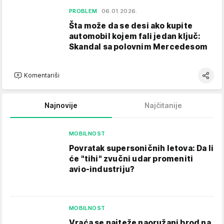
PROBLEM
06.01.2026.
Šta može da se desi ako kupite
automobil kojem fali jedan ključ:
Skandal sa polovnim Mercedesom
Komentariši
Najnovije
Najčitanije
MOBILNOST
Povratak supersoničnih letova: Da li
će "tihi" zvučni udar promeniti
avio-industriju?
MOBILNOST
Vraća se najteže naoružani brod na