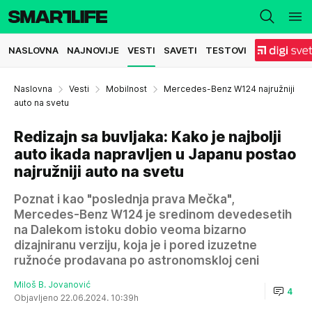
NASLOVNA
NAJNOVIJE
VESTI
SAVETI
TESTOVI
Naslovna
Vesti
Mobilnost
Mercedes-Benz W124 najružniji
auto na svetu
Redizajn sa buvljaka: Kako je najbolji
auto ikada napravljen u Japanu postao
najružniji auto na svetu
Poznat i kao "poslednja prava Mečka",
Mercedes-Benz W124 je sredinom devedesetih
na Dalekom istoku dobio veoma bizarno
dizajniranu verziju, koja je i pored izuzetne
ružnoće prodavana po astronomskloj ceni
Miloš B. Jovanović
4
Objavljeno 22.06.2024. 10:39h