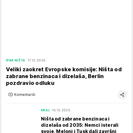
IPAK NIŠTA
17.12.2025.
Veliki zaokret Evropske komisije: Ništa od
zabrane benzinaca i dizelaša, Berlin
pozdravio odluku
Komentariši
KRAJ
15.12.2025.
Ništa od zabrane benzinaca i
dizelaša od 2035: Nemci isterali
svoje, Meloni i Tusk dali završni