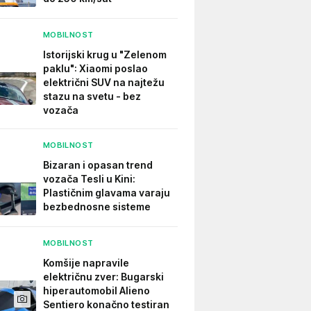
MOBILNOST
Istorijski krug u "Zelenom
paklu": Xiaomi poslao
električni SUV na najtežu
stazu na svetu - bez
vozača
MOBILNOST
Bizaran i opasan trend
vozača Tesli u Kini:
Plastičnim glavama varaju
bezbednosne sisteme
MOBILNOST
Komšije napravile
električnu zver: Bugarski
hiperautomobil Alieno
Sentiero konačno testiran