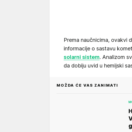
Prema naučnicima, ovakvi d
informacije o sastavu kometa
solarni sistem
. Analizom sv
da dobiju uvid u hemijski sa
MOŽDA ĆE VAS ZANIMATI
M
H
V
g