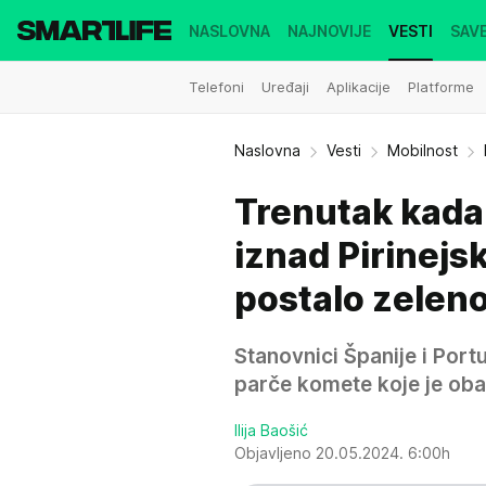
NASLOVNA
NAJNOVIJE
VESTI
SAVE
Telefoni
Uređaji
Aplikacije
Platforme
Naslovna
Vesti
Mobilnost
Trenutak kada
iznad Pirinej
postalo zeleno
Stanovnici Španije i Portu
parče komete koje je oba
Ilija Baošić
Objavljeno 20.05.2024. 6:00h