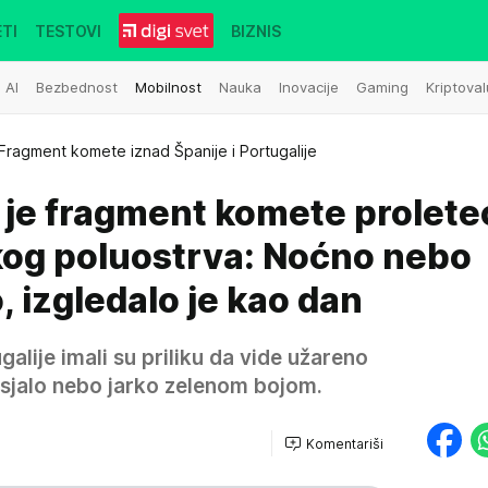
TI
TESTOVI
BIZNIS
AI
Bezbednost
Mobilnost
Nauka
Inovacije
Gaming
Kriptoval
Fragment komete iznad Španije i Portugalije
 je fragment komete prolete
skog poluostrva: Noćno nebo
, izgledalo je kao dan
galije imali su priliku da vide užareno
sjalo nebo jarko zelenom bojom.
Komentariši