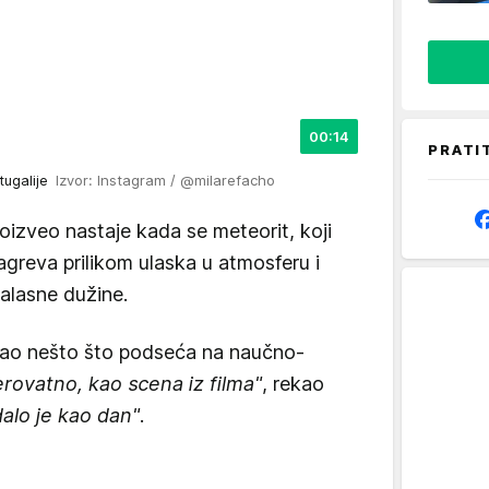
00:14
PRATI
tugalije
Izvor: Instagram / @milarefacho
roizveo nastaje kada se meteorit, koji
agreva prilikom ulaska u atmosferu i
talasne dužine.
 kao nešto što podseća na naučno-
erovatno, kao scena iz filma"
, rekao
dalo je kao dan"
.