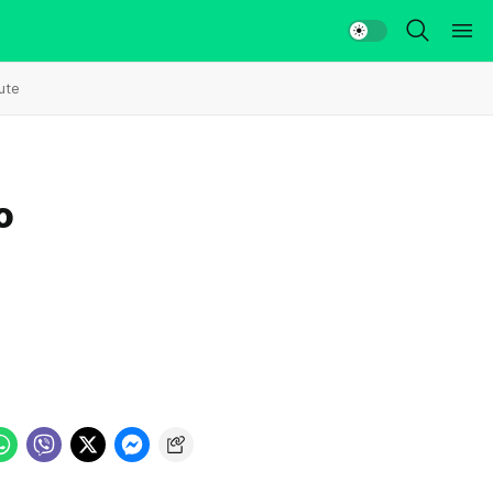
ute
o