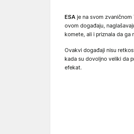
ESA
je na svom zvaničnom T
ovom događaju, naglašavajuć
komete, ali i priznala da ga 
Ovakvi događaji nisu retkos
kada su dovoljno veliki da p
efekat.