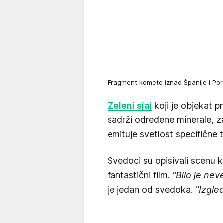
Fragment komete iznad Španije i Por
Zeleni sjaj
koji je objekat p
sadrži određene minerale, z
emituje svetlost specifične 
Svedoci su opisivali scenu
fantastični film.
"Bilo je nev
je jedan od svedoka.
"Izgle