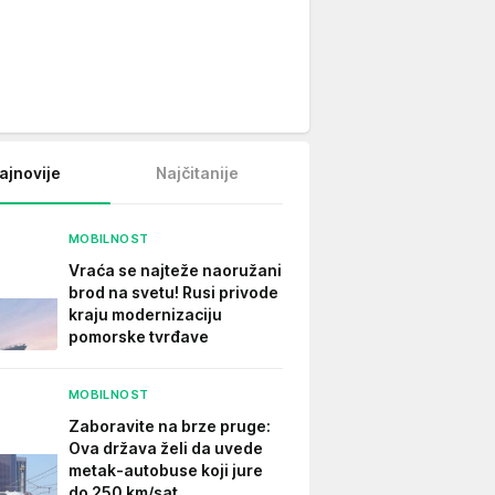
ajnovije
Najčitanije
MOBILNOST
Vraća se najteže naoružani
brod na svetu! Rusi privode
kraju modernizaciju
pomorske tvrđave
MOBILNOST
Zaboravite na brze pruge:
Ova država želi da uvede
metak-autobuse koji jure
do 250 km/sat