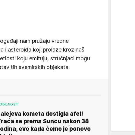
ogađaji nam pružaju vredne
 i asteroida koji prolaze kroz naš
etlosti koju emituju, stručnjaci mogu
stav tih svemirskih objekata.
OBILNOST
alejeva kometa dostigla afel!
raća se prema Suncu nakon 38
odina, evo kada ćemo je ponovo