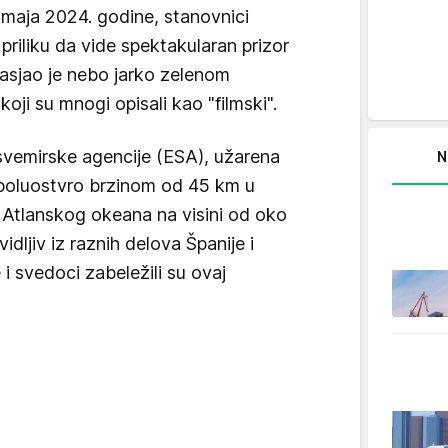
. maja 2024. godine, stanovnici
u priliku da vide spektakularan prizor
sjao je nebo jarko zelenom
koji su mnogi opisali kao "filmski".
vemirske agencije (ESA), užarena
N
o poluostvro brzinom od 45 km u
d Atlanskog okeana na visini od oko
dljiv iz raznih delova Španije i
 i svedoci zabeležili su ovaj