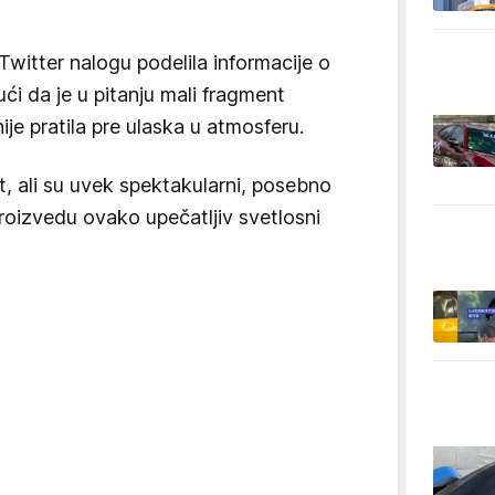
witter nalogu podelila informacije o
i da je u pitanju mali fragment
nije pratila pre ulaska u atmosferu.
t, ali su uvek spektakularni, posebno
roizvedu ovako upečatljiv svetlosni