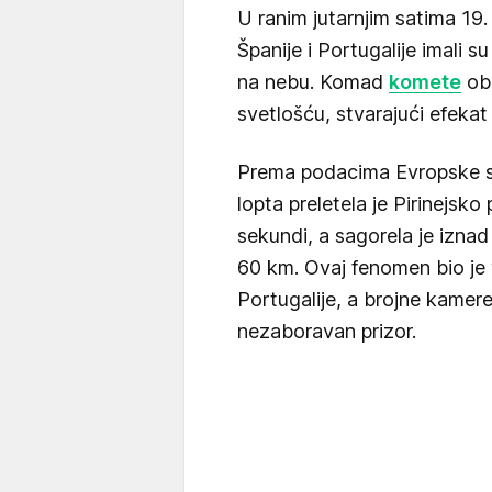
U ranim jutarnjim satima 19
Španije i Portugalije imali s
na nebu. Komad
komete
oba
svetlošću, stvarajući efekat 
Prema podacima Evropske s
lopta preletela je Pirinejsk
sekundi, a sagorela je izna
60 km. Ovaj fenomen bio je vi
Portugalije, a brojne kamere
nezaboravan prizor.