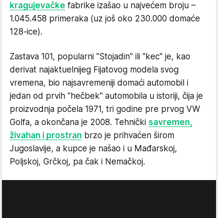
kragujevačke
fabrike izašao u najvećem broju –
1.045.458 primeraka (uz još oko 230.000 domaće
128-ice).
Zastava 101, popularni "Stojadin" ili "kec" je, kao
derivat najaktuelnijeg Fijatovog modela svog
vremena, bio najsavremeniji domaći automobil i
jedan od prvih "hečbek" automobila u istoriji, čija je
proizvodnja počela 1971, tri godine pre prvog VW
Golfa, a okončana je 2008. Tehnički
savremen,
živahan i prostran
brzo je prihvaćen širom
Jugoslavije, a kupce je našao i u Mađarskoj,
Poljskoj, Grčkoj, pa čak i Nemačkoj.