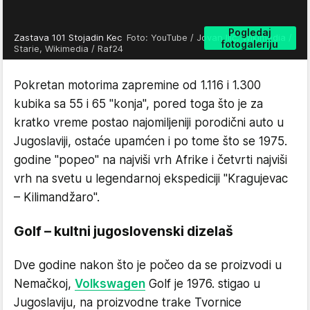
Pogledaj
Zastava 101 Stojadin Kec
Foto: YouTube / Jovan Ilic, Wikimedia /
fotogaleriju
Starie, Wikimedia / Raf24
Pokretan motorima zapremine od 1.116 i 1.300
kubika sa 55 i 65 "konja", pored toga što je za
kratko vreme postao najomiljeniji porodični auto u
Jugoslaviji, ostaće upamćen i po tome što se 1975.
godine "popeo" na najviši vrh Afrike i četvrti najviši
vrh na svetu u legendarnoj ekspediciji "Kragujevac
– Kilimandžaro".
Golf – kultni jugoslovenski dizelaš
Dve godine nakon što je počeo da se proizvodi u
Nemačkoj,
Volkswagen
Golf je 1976. stigao u
Jugoslaviju, na proizvodne trake Tvornice