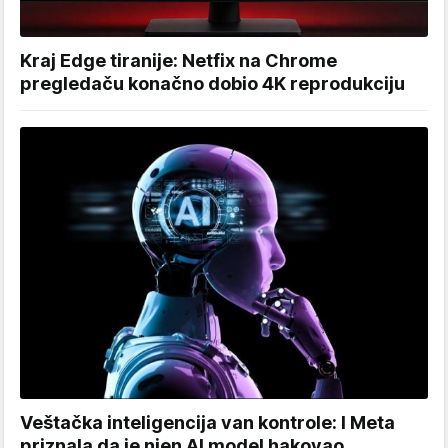
Kraj Edge tiranije: Netfix na Chrome
pregledaču konačno dobio 4K reprodukciju
Veštačka inteligencija van kontrole: I Meta
priznala da je njen AI model hakovao