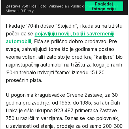
Pogledaj
Zastava 750 Fića
Foto: Wikimedia / Public domain, Wikimedia /
fotogaleriju
Michael R Perry
I kada je '70-ih došao "Stojadin", i kada su na tržištu
počeli da se
pojavljuju noviji, bolji i savremeniji
automobili
, Fića se prilično dobro prodavao. Pre
svega, zahvaljujući tome što je godinama postao
veoma voljen, ali i zato što je pred kraj "karijere" bio
najpristupačniji automobil na tržištu za koga je ranih
'80-ih trebalo izdvojiti "samo" između 15 i 20
prosečnih plata.
U pogonima kragujevačke Crvene Zastave, za 30
godina proizvodnje, od 1955. do 1985, sa fabričkih
traka je sišlo ukupno 923.487 primeraka Zastave
750 u različitim verzijama. Danas se kao polovnjak,
u zavisnosti od stanja, prodaje za od samo 200-300