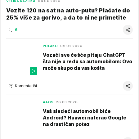
VELIKA RAZLIKA
04.06.2026.
Vozite 120 na sat na auto-putu? Plaćate do
25% više za gorivo, a da to ni ne primetite
6
POLAKO
09.02.2026.
Vozači sve češće pitaju ChatGPT
šta nije u redu sa automobilom: Ovo
može skupo da vas košta
Komentariši
AAOS
26.03.2026.
Vaš sledeći automobil biće
Android? Huawei naterao Google
na drastičan potez