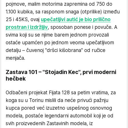
pojmove, malim motorima zapremina od 750 do
1.100 kubika, sa rasponom snaga (otprilike) između
25 i 45KS, ovaj
upečatljivi autić je bio prilično
prostran i izdržljiv
, sposoban ponese i povuče. A
svima koji su se njime barem jednom provozali
ostaće upamćen po jednom veoma upečatljivom
detalju – čuvenoj "dršci kišobrana" od ručice
menjača.
Zastava 101 – "Stojadin Kec", prvi moderni
hečbek
Odbačeni projekat Fijata 128 sa petim vratima, za
koga su u Torinu mislili da neće privući pažnju
kupca pored već izuzetno uspešnog osnovnog
modela, postaće legendarni automobil koji je od
svih proizvedenih Zastavinih modela, iz