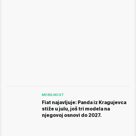
MOBILNOST
Fiat najavljuje: Panda iz Kragujevca
stiže u julu, još tri modela na
njegovoj osnovi do 2027.