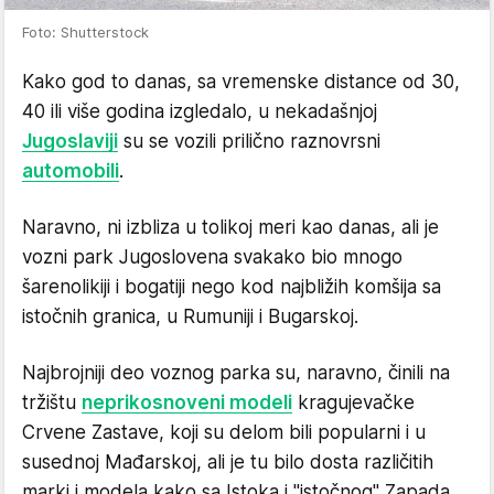
Foto: Shutterstock
Kako god to danas, sa vremenske distance od 30,
40 ili više godina izgledalo, u nekadašnjoj
Jugoslaviji
su se vozili prilično raznovrsni
automobili
.
Naravno, ni izbliza u tolikoj meri kao danas, ali je
vozni park Jugoslovena svakako bio mnogo
šarenolikiji i bogatiji nego kod najbližih komšija sa
istočnih granica, u Rumuniji i Bugarskoj.
Najbrojniji deo voznog parka su, naravno, činili na
tržištu
neprikosnoveni modeli
kragujevačke
Crvene Zastave, koji su delom bili popularni i u
susednoj Mađarskoj, ali je tu bilo dosta različitih
marki i modela kako sa Istoka i "istočnog" Zapada,