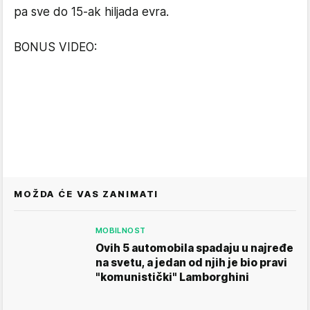
pa sve do 15-ak hiljada evra.
BONUS VIDEO:
MOŽDA ĆE VAS ZANIMATI
MOBILNOST
Ovih 5 automobila spadaju u najređe
na svetu, a jedan od njih je bio pravi
"komunistički" Lamborghini