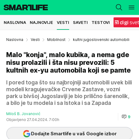
NASLOVNA
NAJNOVIJE
VESTI
SAVETI
TESTOVI
Naslovna
Vesti
Mobilnost
kultni jugoslovenski automobili
Malo "konja", malo kubika, a nema gde
nisu prolazili i šta nisu prevozili: 5
kultnih ex-yu automobila koji se pamte
I pored toga što su najbrojniji automobili uvek bili
modeli kragujevačke Crvene Zastave, vozni
park u bivšoj Jugoslaviji je bio prilično šarenolik,
a bilo je tu modela i sa Istoka i sa Zapada
Miloš B. Jovanović
9
Objavljeno 27.04.2024. 7:00h
Dodajte Smartlife u vaš Google izbor