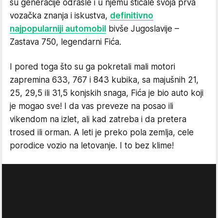
su generacije odrasle i u njemu sticale svoja prva
vozačka znanja i iskustva,
definitivno
najpopularniji automobil
bivše Jugoslavije –
Zastava 750, legendarni Fića.
I pored toga što su ga pokretali mali motori
zapremina 633, 767 i 843 kubika, sa majušnih 21,
25, 29,5 ili 31,5 konjskih snaga, Fića je bio auto koji
je mogao sve! I da vas preveze na posao ili
vikendom na izlet, ali kad zatreba i da pretera
trosed ili orman. A leti je preko pola zemlja, cele
porodice vozio na letovanje. I to bez klime!