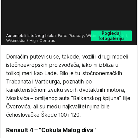
Pogledaj
Automobili Istočnog bloka
Foto: Pixabay, Wikimedia / Huhu Uet,
fotogaleriju
Wikimedia / High Contras
Domaćim putevi su se, takođe, vozili i drugi modeli
istočnoevropskih proizvođača, iako ni izbliza u
tolikoj meri kao Lade. Bilo je tu istočnonemačkih
Trabanata i Vartburga, poznatih po
karakterističnom zvuku svojih dvotaktnih motora,
Moskviča – omiljenog auta "Balkanskog špijuna" Ilije
Čvorovića, ali su među najkvalitetnijima bile
čehoslovačke Škode 100 i 120.
Renault 4 – "Cokula Malog diva"