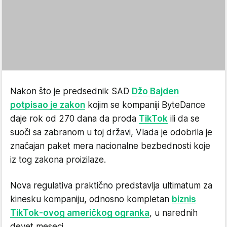
Nakon što je predsednik SAD
Džo Bajden
potpisao je zakon
kojim se kompaniji ByteDance
daje rok od 270 dana da proda
TikTok
ili da se
suoči sa zabranom u toj državi, Vlada je odobrila je
značajan paket mera nacionalne bezbednosti koje
iz tog zakona proizilaze.
Nova regulativa praktično predstavlja ultimatum za
kinesku kompaniju, odnosno kompletan
biznis
TikTok-ovog američkog ogranka
, u narednih
devet meseci.