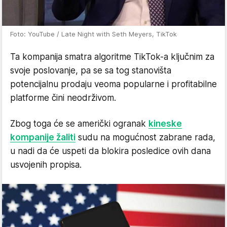
Foto: YouTube / Late Night with Seth Meyers, TikTok
Ta kompanija smatra algoritme TikTok-a ključnim za
svoje poslovanje, pa se sa tog stanovišta
potencijalnu prodaju veoma popularne i profitabilne
platforme čini neodrživom.
Zbog toga će se američki ogranak
kineske
kompanije žaliti
sudu na mogućnost zabrane rada,
u nadi da će uspeti da blokira posledice ovih dana
usvojenih propisa.