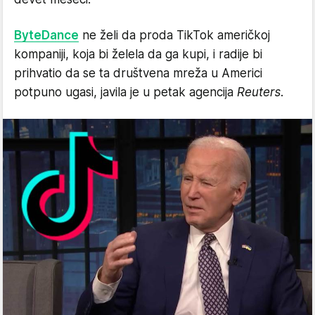
ByteDance
ne želi da proda TikTok američkoj
kompaniji, koja bi želela da ga kupi, i radije bi
prihvatio da se ta društvena mreža u Americi
potpuno ugasi, javila je u petak agencija
Reuters
.