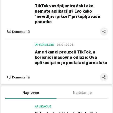
TikTok vas špijunira čak i ako
nemate aplikaciju? Evo kako
"nevidljivi piksel" prikuplja vaše
podatke
Komentariši
UPSCROLLED
29.01.2026.
Amerikanci preuzeli TikTok, a
korisnici masovno odlaze: Ova
aplikacija im je postala sigurna luka
Komentariši
Najnovije
Najčitanije
APLIKACIJE