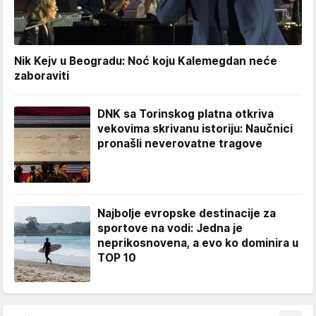
Nik Kejv u Beogradu: Noć koju Kalemegdan neće
zaboraviti
DNK sa Torinskog platna otkriva
vekovima skrivanu istoriju: Naučnici
pronašli neverovatne tragove
Najbolje evropske destinacije za
sportove na vodi: Jedna je
neprikosnovena, a evo ko dominira u
TOP 10