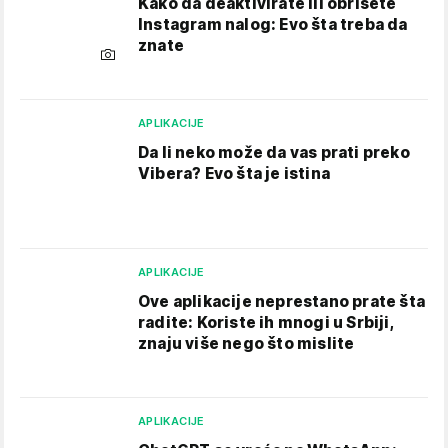
Kako da deaktivirate ili obrišete
Instagram nalog: Evo šta treba da
znate
APLIKACIJE
Da li neko može da vas prati preko
Vibera? Evo šta je istina
APLIKACIJE
Ove aplikacije neprestano prate šta
radite: Koriste ih mnogi u Srbiji,
znaju više nego što mislite
APLIKACIJE