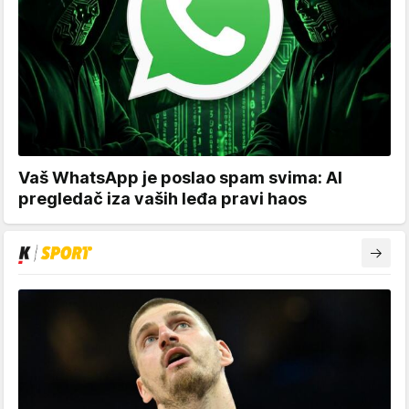
Vaš WhatsApp je poslao spam svima: AI
pregledač iza vaših leđa pravi haos