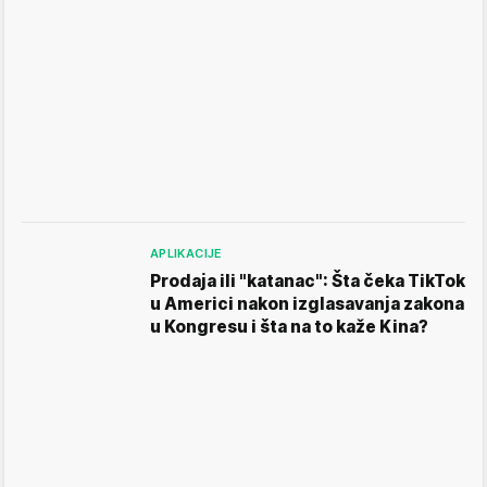
APLIKACIJE
Prodaja ili "katanac": Šta čeka TikTok
u Americi nakon izglasavanja zakona
u Kongresu i šta na to kaže Kina?