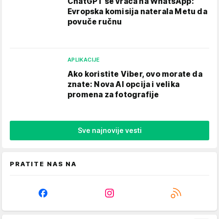
ChatGPT se vraća na WhatsApp:
Evropska komisija naterala Metu da
povuče ručnu
APLIKACIJE
Ako koristite Viber, ovo morate da
znate: Nova AI opcija i velika
promena za fotografije
Sve najnovije vesti
PRATITE NAS NA