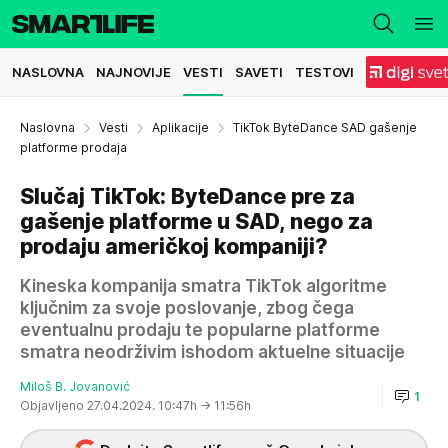
NASLOVNA
NAJNOVIJE
VESTI
SAVETI
TESTOVI
Naslovna
Vesti
Aplikacije
TikTok ByteDance SAD gašenje
platforme prodaja
Slučaj TikTok: ByteDance pre za
gašenje platforme u SAD, nego za
prodaju američkoj kompaniji?
Kineska kompanija smatra TikTok algoritme
ključnim za svoje poslovanje, zbog čega
eventualnu prodaju te popularne platforme
smatra neodrživim ishodom aktuelne situacije
Miloš B. Jovanović
1
Objavljeno 27.04.2024. 10:47h
→ 11:56h