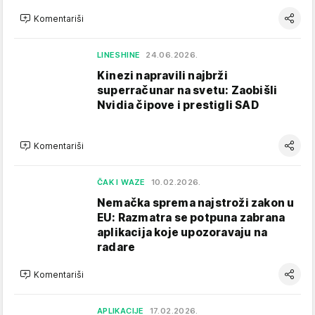
Komentariši
LINESHINE
24.06.2026.
Kinezi napravili najbrži
superračunar na svetu: Zaobišli
Nvidia čipove i prestigli SAD
Komentariši
ČAK I WAZE
10.02.2026.
Nemačka sprema najstroži zakon u
EU: Razmatra se potpuna zabrana
aplikacija koje upozoravaju na
radare
Komentariši
APLIKACIJE
17.02.2026.