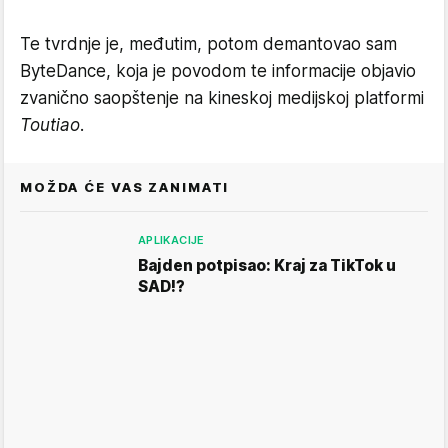
Te tvrdnje je, međutim, potom demantovao sam
ByteDance, koja je povodom te informacije objavio
zvanično saopštenje na kineskoj medijskoj platformi
Toutiao
.
MOŽDA ĆE VAS ZANIMATI
APLIKACIJE
Bajden potpisao: Kraj za TikTok u
SAD!?