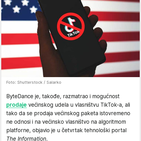
Foto: Shutterstock / Salarko
ByteDance je, takođe, razmatrao i mogućnost
prodaje
većinskog udela u vlasništvu TikTok-a, ali
tako da se prodaja većinskog paketa istovremeno
ne odnosi i na većinsko vlasništvo na algoritmom
platforne, objavio je u četvrtak tehnološki portal
The Information
.