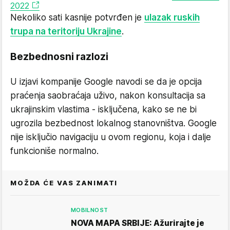
2022
Nekoliko sati kasnije potvrđen je
ulazak ruskih
trupa na teritoriju Ukrajine
.
Bezbednosni razlozi
U izjavi kompanije Google navodi se da je opcija
praćenja saobraćaja uživo, nakon konsultacija sa
ukrajinskim vlastima - isključena, kako se ne bi
ugrozila bezbednost lokalnog stanovništva. Google
nije isključio navigaciju u ovom regionu, koja i dalje
funkcioniše normalno.
MOŽDA ĆE VAS ZANIMATI
MOBILNOST
NOVA MAPA SRBIJE: Ažurirajte je