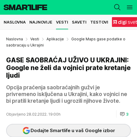
NASLOVNA
NAJNOVIJE
VESTI
SAVETI
TESTOVI
Naslovna
Vesti
Aplikacije
Google Maps gase podatke o
saobracaju u Ukrajini
GASE SAOBRAĆAJ UŽIVO U UKRAJINI:
Google ne želi da vojnici prate kretanje
ljudi
Opcija praćenja saobraćajnih gužvi je
privremeno isključena u Ukrajini, kako vojnici ne
bi pratili kretanje ljudi i ugrozili njihove živote.
Objavljeno 28.02.2022. 19:00h
3
Dodajte Smartlife u vaš Google izbor