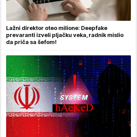
Lažni direktor oteo milione: Deepfake
prevaranti izveli pljačku veka, radnik mislio
da priča sa šefom!