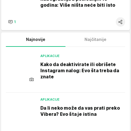
godina: Više ništa neće biti isto
1
Najnovije
Najčitanije
APLIKACIJE
Kako da deaktivirate ili obrišete
Instagram nalog: Evo šta treba da
znate
APLIKACIJE
Da li neko može da vas prati preko
Vibera? Evo šta je istina