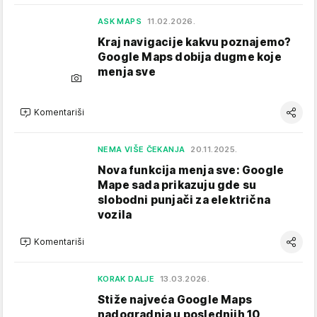
ASK MAPS
11.02.2026.
Kraj navigacije kakvu poznajemo?
Google Maps dobija dugme koje
menja sve
Komentariši
NEMA VIŠE ČEKANJA
20.11.2025.
Nova funkcija menja sve: Google
Mape sada prikazuju gde su
slobodni punjači za električna
vozila
Komentariši
KORAK DALJE
13.03.2026.
Stiže najveća Google Maps
nadogradnja u poslednjih 10