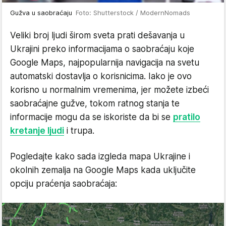
Gužva u saobraćaju
Foto: Shutterstock / ModernNomads
Veliki broj ljudi širom sveta prati dešavanja u
Ukrajini preko informacijama o saobraćaju koje
Google Maps, najpopularnija navigacija na svetu
automatski dostavlja o korisnicima. Iako je ovo
korisno u normalnim vremenima, jer možete izbeći
saobraćajne gužve, tokom ratnog stanja te
informacije mogu da se iskoriste da bi se
pratilo
kretanje ljudi
i trupa.
Pogledajte kako sada izgleda mapa Ukrajine i
okolnih zemalja na Google Maps kada uključite
opciju praćenja saobraćaja: