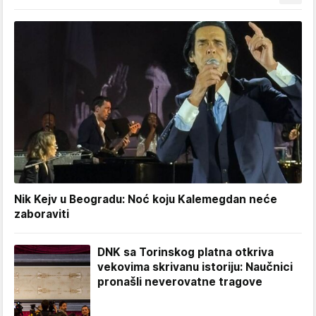
Nik Kejv u Beogradu: Noć koju Kalemegdan neće
zaboraviti
DNK sa Torinskog platna otkriva
vekovima skrivanu istoriju: Naučnici
pronašli neverovatne tragove