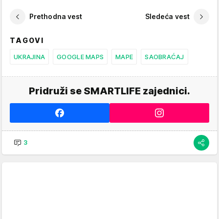
Prethodna vest
Sledeća vest
TAGOVI
UKRAJINA
GOOGLE MAPS
MAPE
SAOBRAĆAJ
Pridruži se SMARTLIFE zajednici.
3