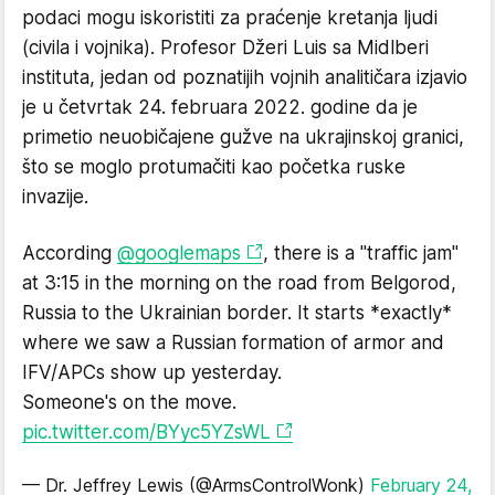
podaci mogu iskoristiti za praćenje kretanja ljudi
(civila i vojnika). Profesor Džeri Luis sa Midlberi
instituta, jedan od poznatijih vojnih analitičara izjavio
je u četvrtak 24. februara 2022. godine da je
primetio neuobičajene gužve na ukrajinskoj granici,
što se moglo protumačiti kao početka ruske
invazije.
According
@googlemaps
, there is a "traffic jam"
at 3:15 in the morning on the road from Belgorod,
Russia to the Ukrainian border. It starts *exactly*
where we saw a Russian formation of armor and
IFV/APCs show up yesterday.
Someone's on the move.
pic.twitter.com/BYyc5YZsWL
— Dr. Jeffrey Lewis (@ArmsControlWonk)
February 24,