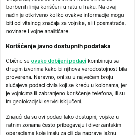
borbenih linija korišćeni u ratu u Iraku. Na ovaj
način je otkriveno koliko ovakve informacije mogu
biti od vitalnog značaja za vojnike, ali i posmatrače,
novinare i vojne analitičare.
Korišćenje javno dostupnih podataka
Obično se
ovako dobijeni podaci
kombinuju sa
drugim izvorima kako bi njihova verodostojnost bila
proverena. Naravno, oni su u najvećem broju
slučajeva podaci civila koji se kreću u kolonama, jer
je vojnicima ili zabranjeno korišćenje telefona, ili su
im geolokacijski servisi isključeni.
Znajući da su ovi podaci lako dostupni, vojske u
ratnim zonama često pribegavaju i diverzantskim
operacijama koje imaju za cilj da naprave lažnu