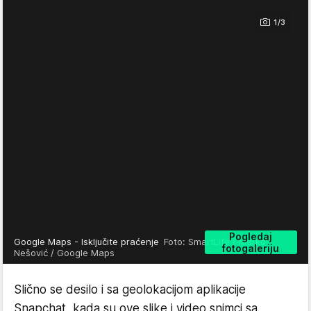
1/3
Pogledaj
Google Maps - Isključite praćenje
Foto: SmartLife / Marko
fotogaleriju
Nešović / Google Maps
Slično se desilo i sa geolokacijom aplikacije
Snapchat, kada su ove slike i video snimci sa