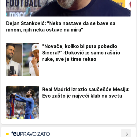
Dejan Stanković: "Neka nastave da se bave sa
mnom, njih neka ostave na miru"
"Novače, koliko bi puta pobedio
Sinera?": Đoković je samo raširio
ruke, sve je time rekao
Real Madrid izrazio saučešće Mesiju:
Evo zašto je najveći klub na svetu