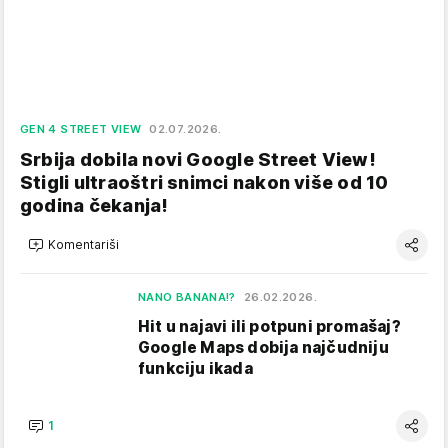
GEN 4 STREET VIEW
02.07.2026.
Srbija dobila novi Google Street View!
Stigli ultraoštri snimci nakon više od 10
godina čekanja!
Komentariši
NANO BANANA!?
26.02.2026.
Hit u najavi ili potpuni promašaj?
Google Maps dobija najčudniju
funkciju ikada
1