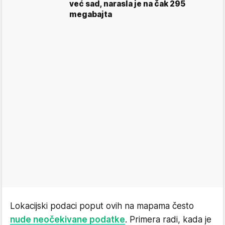
već sad, narasla je na čak 295
megabajta
Lokacijski podaci poput ovih na mapama često
nude neočekivane podatke
. Primera radi, kada je