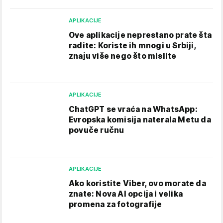
APLIKACIJE
Ove aplikacije neprestano prate šta
radite: Koriste ih mnogi u Srbiji,
znaju više nego što mislite
APLIKACIJE
ChatGPT se vraća na WhatsApp:
Evropska komisija naterala Metu da
povuče ručnu
APLIKACIJE
Ako koristite Viber, ovo morate da
znate: Nova AI opcija i velika
promena za fotografije