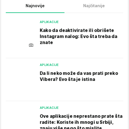
Najnovije
Najčitanije
APLIKACIJE
Kako da deaktivirate ili obrišete
Instagram nalog: Evo šta treba da
znate
APLIKACIJE
Da li neko može da vas prati preko
Vibera? Evo šta je istina
APLIKACIJE
Ove aplikacije neprestano prate šta
radite: Koriste ih mnogi u Srbiji,
znaju više nego što mislite