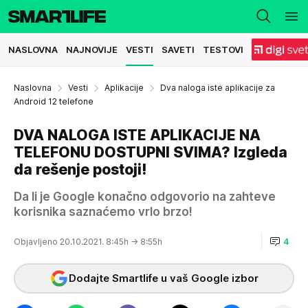
NASLOVNA
NAJNOVIJE
VESTI
SAVETI
TESTOVI
Naslovna
Vesti
Aplikacije
Dva naloga iste aplikacije za
Android 12 telefone
DVA NALOGA ISTE APLIKACIJE NA
TELEFONU DOSTUPNI SVIMA? Izgleda
da rešenje postoji!
Da li je Google konačno odgovorio na zahteve
korisnika saznaćemo vrlo brzo!
Objavljeno 20.10.2021. 8:45h
→ 8:55h
4
Dodajte Smartlife u vaš Google izbor