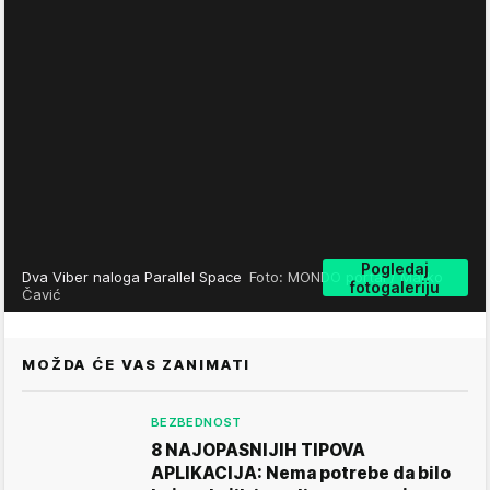
Pogledaj
Dva Viber naloga Parallel Space
Foto: MONDO portal / Marko
fotogaleriju
Čavić
MOŽDA ĆE VAS ZANIMATI
BEZBEDNOST
8 NAJOPASNIJIH TIPOVA
APLIKACIJA: Nema potrebe da bilo