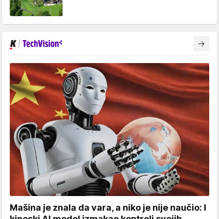
Mašina je znala da vara, a niko je nije naučio: I
kineski AI model izmakao kontroli svojih