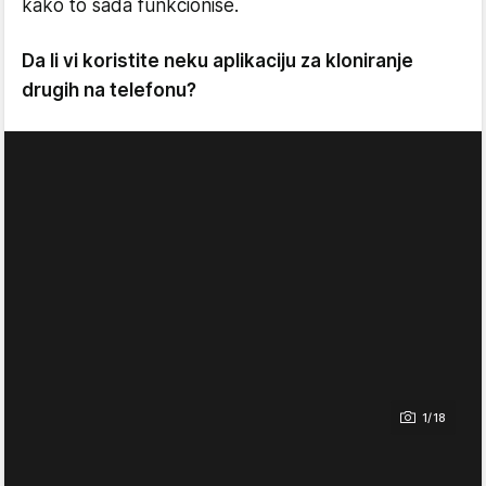
kako to sada funkcioniše.
Da li vi koristite neku aplikaciju za kloniranje
drugih na telefonu?
1/18