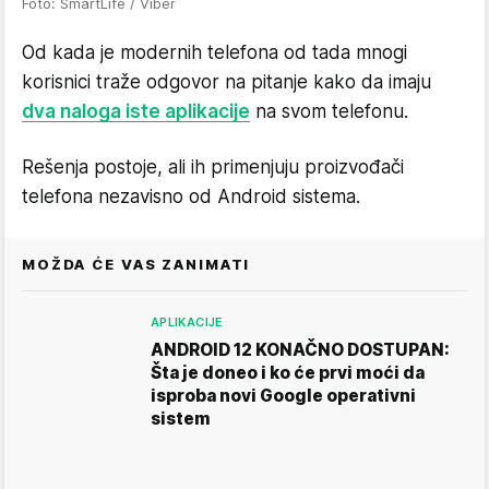
Foto: SmartLife / Viber
Od kada je modernih telefona od tada mnogi
korisnici traže odgovor na pitanje kako da imaju
dva naloga iste aplikacije
na svom telefonu.
Rešenja postoje, ali ih primenjuju proizvođači
telefona nezavisno od Android sistema.
MOŽDA ĆE VAS ZANIMATI
APLIKACIJE
ANDROID 12 KONAČNO DOSTUPAN:
Šta je doneo i ko će prvi moći da
isproba novi Google operativni
sistem