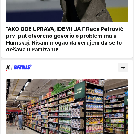
"AKO ODE UPRAVA, IDEM I JA!" Raća Petrović
prvi put otvoreno govorio o problemima u
Humskoj: Nisam mogao da verujem da se to
dešava u Partizanu!