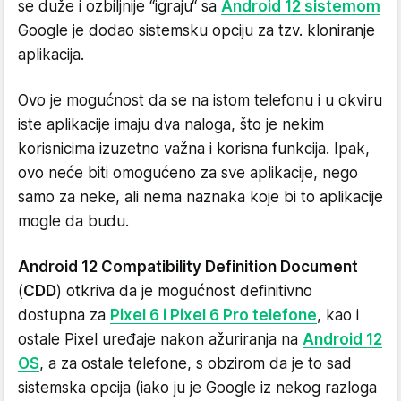
se duže i ozbiljnije “igraju“ sa
Android 12 sistemom
Google je dodao sistemsku opciju za tzv. kloniranje
aplikacija.
Ovo je mogućnost da se na istom telefonu i u okviru
iste aplikacije imaju dva naloga, što je nekim
korisnicima izuzetno važna i korisna funkcija. Ipak,
ovo neće biti omogućeno za sve aplikacije, nego
samo za neke, ali nema naznaka koje bi to aplikacije
mogle da budu.
Android 12 Compatibility Definition Document
(
CDD
) otkriva da je mogućnost definitivno
dostupna za
Pixel 6 i Pixel 6 Pro telefone
, kao i
ostale Pixel uređaje nakon ažuriranja na
Android 12
OS
, a za ostale telefone, s obzirom da je to sad
sistemska opcija (iako ju je Google iz nekog razloga