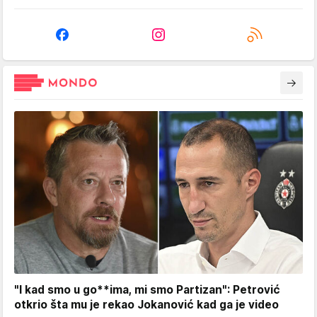
"I kad smo u go**ima, mi smo Partizan": Petrović
otkrio šta mu je rekao Jokanović kad ga je video