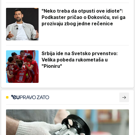
"Neko treba da otpusti ove idiote":
Podkaster pričao o Đokoviću, svi ga
prozivaju zbog jedne rečenice
Srbija ide na Svetsko prvenstvo:
Velika pobeda rukometaša u
"Pioniru"