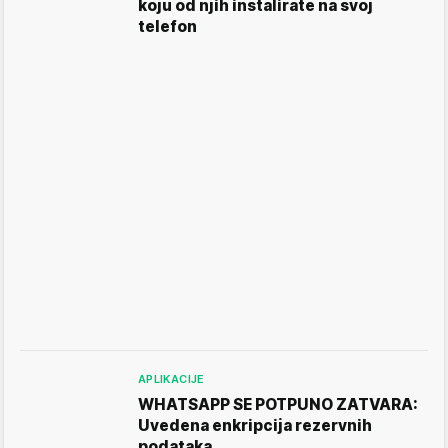
koju od njih instalirate na svoj
telefon
APLIKACIJE
WHATSAPP SE POTPUNO ZATVARA:
Uvedena enkripcija rezervnih
podataka