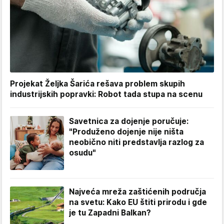
Projekat Željka Šarića rešava problem skupih
industrijskih popravki: Robot tada stupa na scenu
Savetnica za dojenje poručuje:
"Produženo dojenje nije ništa
neobično niti predstavlja razlog za
osudu"
Najveća mreža zaštićenih područja
na svetu: Kako EU štiti prirodu i gde
je tu Zapadni Balkan?