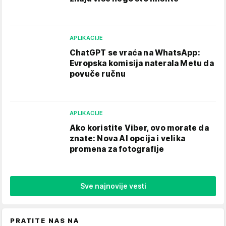
APLIKACIJE
ChatGPT se vraća na WhatsApp:
Evropska komisija naterala Metu da
povuče ručnu
APLIKACIJE
Ako koristite Viber, ovo morate da
znate: Nova AI opcija i velika
promena za fotografije
Sve najnovije vesti
PRATITE NAS NA