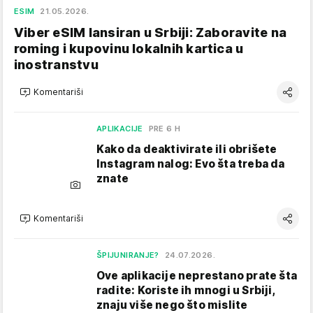
ESIM
21.05.2026.
Viber eSIM lansiran u Srbiji: Zaboravite na
roming i kupovinu lokalnih kartica u
inostranstvu
Komentariši
APLIKACIJE
PRE 6 H
Kako da deaktivirate ili obrišete
Instagram nalog: Evo šta treba da
znate
Komentariši
ŠPIJUNIRANJE?
24.07.2026.
Ove aplikacije neprestano prate šta
radite: Koriste ih mnogi u Srbiji,
znaju više nego što mislite