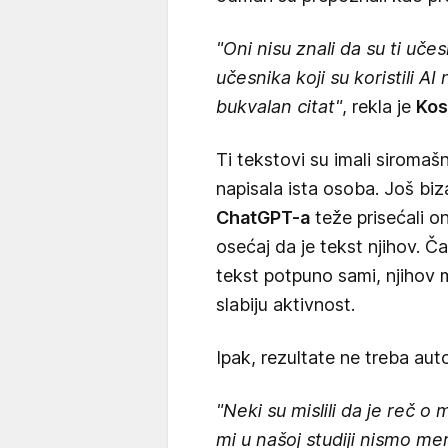
"Oni nisu znali da su ti učesn
učesnika koji su koristili AI
bukvalan citat"
, rekla je
Kos
Ti tekstovi su imali siromašni
napisala ista osoba. Još biza
ChatGPT-a
teže prisećali on
osećaj da je tekst njihov. Ča
tekst potpuno sami, njihov 
slabiju aktivnost.
Ipak, rezultate ne treba autom
"Neki su mislili da je reč o
mi u našoj studiji nismo meri