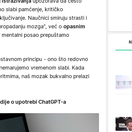
 istraživanja
upozorava da često
no slabi pamćenje, kritičko
ljučivanje. Naučnici smiruju strasti i
 "propadanju mozga", već o
opasnim
er mentalni posao prepuštamo
N
stavnom principu - ono što redovno
zanemarujemo vremenom slabi. Kada
oritmima, naš mozak bukvalno prelazi
tudije o upotrebi ChatGPT-a