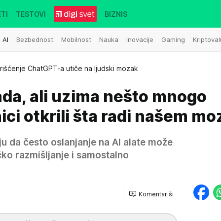
TI
TESTOVI
BIZNIS
AI
Bezbednost
Mobilnost
Nauka
Inovacije
Gaming
Kriptoval
rišćenje ChatGPT-a utiče na ljudski mozak
rada, ali uzima nešto mnogo
ici otkrili šta radi našem m
u da često oslanjanje na AI alate može
čko razmišljanje i samostalno
Komentariši