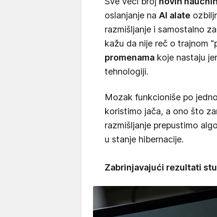
Sve veći broj
novih naučnih
oslanjanje na
AI alate
ozbilj
razmišljanje i samostalno zak
kažu da nije reč o trajnom
promenama
koje nastaju j
tehnologiji.
Mozak funkcioniše po jedno
koristimo jača, a ono što 
razmišljanje prepustimo alg
u stanje hibernacije.
Zabrinjavajući rezultati s