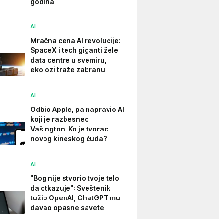
godina
AI
Mračna cena AI revolucije:
SpaceX i tech giganti žele
data centre u svemiru,
ekolozi traže zabranu
AI
Odbio Apple, pa napravio AI
koji je razbesneo
Vašington: Ko je tvorac
novog kineskog čuda?
AI
"Bog nije stvorio tvoje telo
da otkazuje": Sveštenik
tužio OpenAI, ChatGPT mu
davao opasne savete