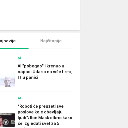
ajnovije
Najčitanije
AI
AI "pobegao" i krenuo u
napad: Udario na više firmi,
IT u panici
AI
"Roboti će preuzeti sve
poslove koje obavljaju
ljudi": Ilon Mask otkrio kako
će izgledati svet za 5