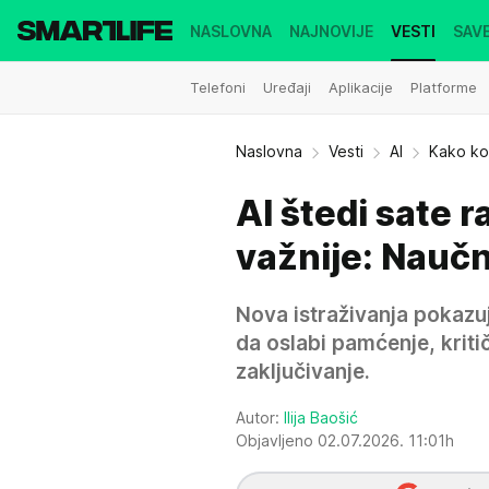
NASLOVNA
NAJNOVIJE
VESTI
SAVE
Telefoni
Uređaji
Aplikacije
Platforme
Naslovna
Vesti
AI
Kako ko
AI štedi sate 
važnije: Naučn
Nova istraživanja pokazuj
da oslabi pamćenje, kriti
zaključivanje.
Autor:
Ilija Baošić
Objavljeno 02.07.2026. 11:01h