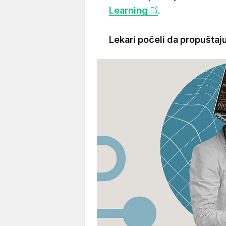
Learning
.
Lekari počeli da propuštaj