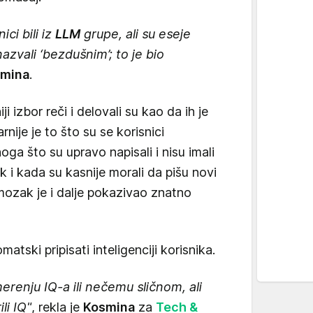
ici bili iz
LLM
grupe, ali su eseje
 nazvali ‘bezdušnim’; to je bio
mina
.
ji izbor reči i delovali su kao da ih je
rnije je to što su se korisnici
oga što su upravo napisali i nisu imali
k i kada su kasnije morali da pišu novi
mozak je i dalje pokazivao znatno
atski pripisati inteligenciji korisnika.
 merenju IQ-a ili nečemu sličnom, ali
li IQ"
, rekla je
Kosmina
za
Tech &