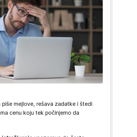
piše mejlove, rešava zadatke i štedi
 ima cenu koju tek počinjemo da