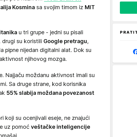
alija Kosmina
sa svojim timom iz
MIT
itanika
u tri grupe - jedni su pisali
PRATI
, drugi su koristili
Google pretragu
,
a pipne nijedan digitalni alat. Dok su
i aktivnost njihovog mozga.
ke. Najjaču moždanu aktivnost imali su
sami. Sa druge strane, kod korisnika
čak
55% slabija moždana povezanost
 koji su ocenjivali eseje, ne znajući
ale uz pomoć
veštačke inteligencije
omašaj.