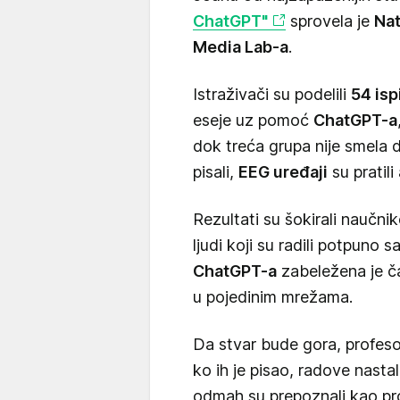
ChatGPT"
sprovela je
Nat
Media Lab-a
.
Istraživači su podelili
54 isp
eseje uz pomoć
ChatGPT-a
dok treća grupa nije smela d
pisali,
EEG uređaji
su pratil
Rezultati su šokirali naučni
ljudi koji su radili potpuno 
ChatGPT-a
zabeležena je 
u pojedinim mrežama.
Da stvar bude gora, profesori
ko ih je pisao, radove nast
odmah su prepoznali kao pr