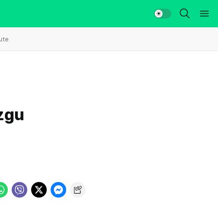
ute
ozgu