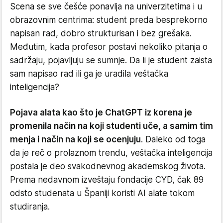
Scena se sve češće ponavlja na univerzitetima i u
obrazovnim centrima: student preda besprekorno
napisan rad, dobro strukturisan i bez grešaka.
Međutim, kada profesor postavi nekoliko pitanja o
sadržaju, pojavljuju se sumnje. Da li je student zaista
sam napisao rad ili ga je uradila veštačka
inteligencija?
Pojava alata kao što je ChatGPT iz korena je
promenila način na koji studenti uče, a samim tim
menja i način na koji se ocenjuju
. Daleko od toga
da je reč o prolaznom trendu, veštačka inteligencija
postala je deo svakodnevnog akademskog života.
Prema nedavnom izveštaju fondacije CYD, čak 89
odsto studenata u Španiji koristi AI alate tokom
studiranja.