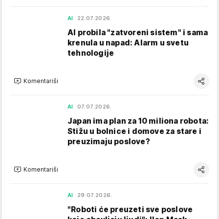
AI
22.07.2026.
AI probila "zatvoreni sistem" i sama
krenula u napad: Alarm u svetu
tehnologije
Komentariši
AI
07.07.2026.
Japan ima plan za 10 miliona robota:
Stižu u bolnice i domove za stare i
preuzimaju poslove?
Komentariši
AI
29.07.2026.
"Roboti će preuzeti sve poslove