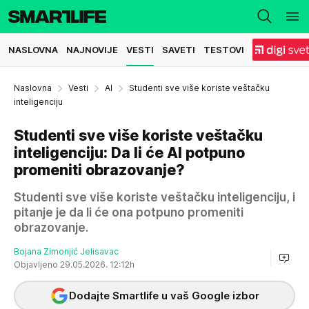
NASLOVNA
NAJNOVIJE
VESTI
SAVETI
TESTOVI
Naslovna
Vesti
AI
Studenti sve više koriste veštačku
inteligenciju
Studenti sve više koriste veštačku
inteligenciju: Da li će AI potpuno
promeniti obrazovanje?
Studenti sve više koriste veštačku inteligenciju, i
pitanje je da li će ona potpuno promeniti
obrazovanje.
Bojana Zimonjić Jelisavac
Objavljeno 29.05.2026. 12:12h
Dodajte Smartlife u vaš Google izbor