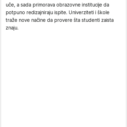
uče, a sada primorava obrazovne institucije da
potpuno redizajniraju ispite. Univerziteti i škole
traže nove načine da provere šta studenti zaista
znaju.