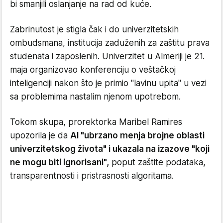
bi smanjili oslanjanje na rad od kuće.
Zabrinutost je stigla čak i do univerzitetskih
ombudsmana, institucija zaduženih za zaštitu prava
studenata i zaposlenih. Univerzitet u Almeriji je 21.
maja organizovao konferenciju o veštačkoj
inteligenciji nakon što je primio "lavinu upita" u vezi
sa problemima nastalim njenom upotrebom.
Tokom skupa, prorektorka Maribel Ramires
upozorila je da
AI "ubrzano menja brojne oblasti
univerzitetskog života" i ukazala na izazove "koji
ne mogu biti ignorisani",
poput zaštite podataka,
transparentnosti i pristrasnosti algoritama.