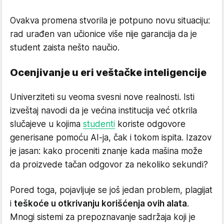
Ovakva promena stvorila je potpuno novu situaciju:
rad urađen van učionice više nije garancija da je
student zaista nešto naučio.
Ocenjivanje u eri veštačke inteligencije
Univerziteti su veoma svesni nove realnosti. Isti
izveštaj navodi da je većina institucija već otkrila
slučajeve u kojima
studenti
koriste odgovore
generisane pomoću AI-ja, čak i tokom ispita. Izazov
je jasan: kako proceniti znanje kada mašina može
da proizvede tačan odgovor za nekoliko sekundi?
Pored toga, pojavljuje se još jedan problem, plagijat
i
teškoće u otkrivanju korišćenja ovih alata
.
Mnogi sistemi za prepoznavanje sadržaja koji je