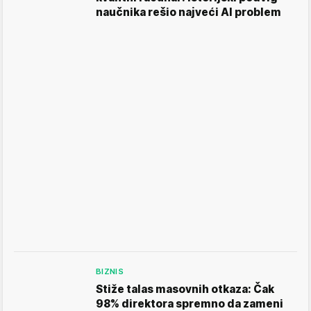
naučnika rešio najveći AI problem
BIZNIS
Stiže talas masovnih otkaza: Čak
98% direktora spremno da zameni