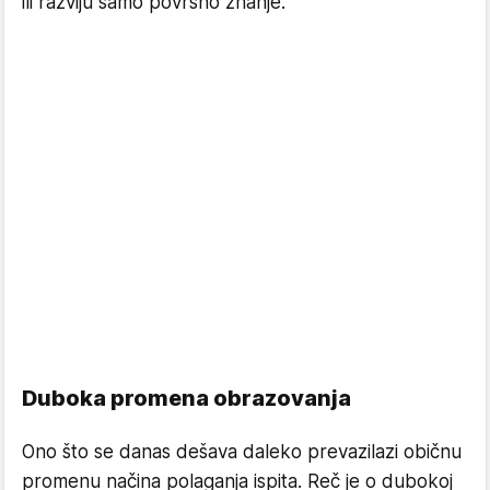
ili razviju samo površno znanje.
Duboka promena obrazovanja
Ono što se danas dešava daleko prevazilazi običnu
promenu načina polaganja ispita. Reč je o dubokoj