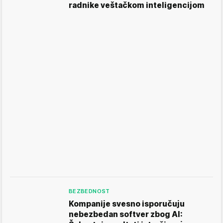
radnike veštačkom inteligencijom
BEZBEDNOST
Kompanije svesno isporučuju
nebezbedan softver zbog AI: