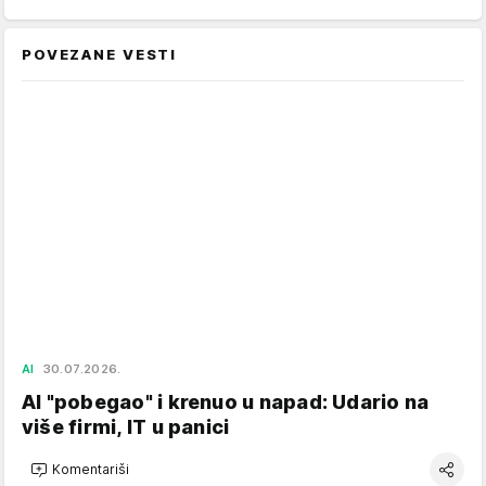
POVEZANE VESTI
AI
30.07.2026.
AI "pobegao" i krenuo u napad: Udario na
više firmi, IT u panici
Komentariši