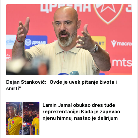
Dejan Stanković: "Ovde je uvek pitanje života i
smrti"
Lamin Jamal obukao dres tuđe
reprezentacije: Kada je zapevao
njenu himnu, nastao je delirijum