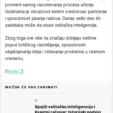
promeni samog razumevanja procesa učenja.
Godinama je obrazovni sistem vrednovao pamćenje
i sposobnost pisanja radova. Danas veliki deo tih
zadataka može da obavi veštačka inteligencija.
Zbog toga sve više na značaju dobijaju veštine
poput kritičkog razmišljanja, sposobnosti
objašnjavanja ideja i rešavanja problema u realnom
vremenu.
(
Nova
)
MOŽDA ĆE VAS ZANIMATI
AI
Spojili veštačku inteligenciju i
kvantni računar: Istorijski podvig