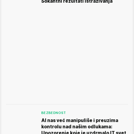
Šokantni rezultati istraživanja
BEZBEDNOST
AI nas već manipuliše i preuzima
kontrolu nad našim odlukama:
Upozorenje koje je uzdrmalo IT svet