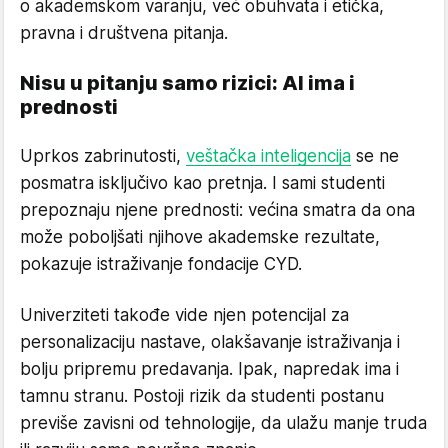
o akademskom varanju, već obuhvata i etička,
pravna i društvena pitanja.
Nisu u pitanju samo rizici: AI ima i
prednosti
Uprkos zabrinutosti,
veštačka inteligencija
se ne
posmatra isključivo kao pretnja. I sami studenti
prepoznaju njene prednosti: većina smatra da ona
može poboljšati njihove akademske rezultate,
pokazuje istraživanje fondacije CYD.
Univerziteti takođe vide njen potencijal za
personalizaciju nastave, olakšavanje istraživanja i
bolju pripremu predavanja. Ipak, napredak ima i
tamnu stranu. Postoji rizik da studenti postanu
previše zavisni od tehnologije, da ulažu manje truda