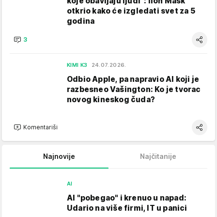
koje obavljaju ljudi": Ilon Mask
otkrio kako će izgledati svet za 5
godina
3
KIMI K3
24.07.2026.
Odbio Apple, pa napravio AI koji je
razbesneo Vašington: Ko je tvorac
novog kineskog čuda?
Komentariši
Najnovije
Najčitanije
AI
AI "pobegao" i krenuo u napad:
Udario na više firmi, IT u panici