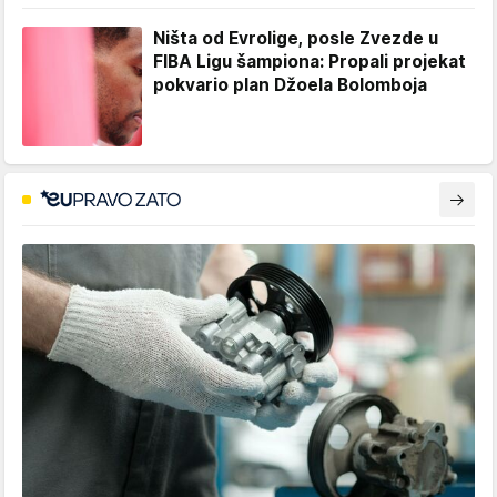
Ništa od Evrolige, posle Zvezde u
FIBA Ligu šampiona: Propali projekat
pokvario plan Džoela Bolomboja