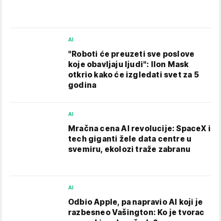
AI
"Roboti će preuzeti sve poslove
koje obavljaju ljudi": Ilon Mask
otkrio kako će izgledati svet za 5
godina
AI
Mračna cena AI revolucije: SpaceX i
tech giganti žele data centre u
svemiru, ekolozi traže zabranu
AI
Odbio Apple, pa napravio AI koji je
razbesneo Vašington: Ko je tvorac