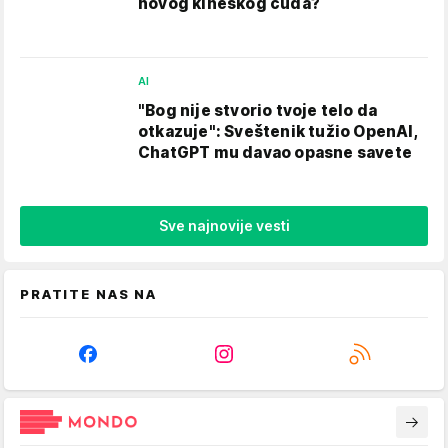
novog kineskog čuda?
AI
"Bog nije stvorio tvoje telo da
otkazuje": Sveštenik tužio OpenAI,
ChatGPT mu davao opasne savete
Sve najnovije vesti
PRATITE NAS NA