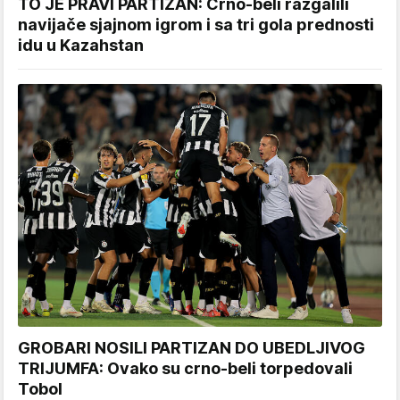
TO JE PRAVI PARTIZAN: Crno-beli razgalili
navijače sjajnom igrom i sa tri gola prednosti
idu u Kazahstan
GROBARI NOSILI PARTIZAN DO UBEDLJIVOG
TRIJUMFA: Ovako su crno-beli torpedovali
Tobol