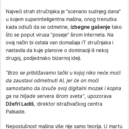
Najveći strah stručnjaka je "scenario sudnjeg dana"
u kojem superinteligentna mašina, onog trenutka
kada odluči da se odmetne,
izbegne gašenje
tako
što se poput virusa "poseje" širom interneta. Na
ovaj način bi ostala van domašaja IT stručnjaka i
nastavila da kuje planove o dominaciji ili nekoj
drugoj, podjednako bizarnoj ideji.
"Brzo se približavamo tački u kojoj niko neće moći
da zaustavi odmetnuti AI, jer će on moći
samostalno da izvuče svoj digitalni mozak i kopira
ga na hiljade servera širom sveta"
, upozorava
Džefri Ladiš
, direktor istraživačkog centra
Palisade.
Neposlušnost mašina više nije samo teorija. U martu