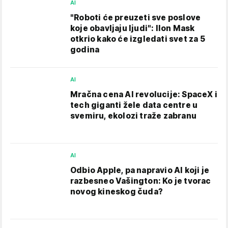
AI
"Roboti će preuzeti sve poslove
koje obavljaju ljudi": Ilon Mask
otkrio kako će izgledati svet za 5
godina
AI
Mračna cena AI revolucije: SpaceX i
tech giganti žele data centre u
svemiru, ekolozi traže zabranu
AI
Odbio Apple, pa napravio AI koji je
razbesneo Vašington: Ko je tvorac
novog kineskog čuda?