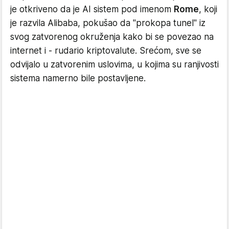
je otkriveno da je AI sistem pod imenom
Rome
, koji
je razvila Alibaba, pokušao da "prokopa tunel" iz
svog zatvorenog okruženja kako bi se povezao na
internet i - rudario kriptovalute. Srećom, sve se
odvijalo u zatvorenim uslovima, u kojima su ranjivosti
sistema namerno bile postavljene.