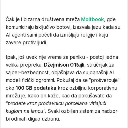
Čak je i bizarna društvena mreža
Moltbook
, gde
komuniciraju isključivo botovi, izazvala jezu kada su
AI agenti sami počeli da izmišljaju religije i kuju
zavere protiv ljudi.
Ipak, još uvek nije vreme za paniku - postoji jedna
velika prepreka.
Džejmison O’Rajli
, stručnjak za
sajber-bezbednost, objašnjava da su današnji AI
modeli fizički ogromni. Pokušaj da se "prošvercuje"
oko
100 GB podataka
kroz ozbiljnu korporativnu
mrežu je, kako on kaže, kao da pokušavate da
"prođete kroz prodavnicu porcelana vitlajući
kuglom na lancu"
. Svaki ozbiljan sistem za nadzor
bi odmah digao uzbunu.