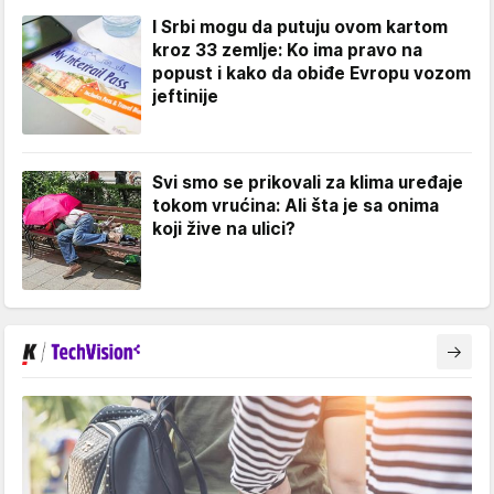
I Srbi mogu da putuju ovom kartom
kroz 33 zemlje: Ko ima pravo na
popust i kako da obiđe Evropu vozom
jeftinije
Svi smo se prikovali za klima uređaje
tokom vrućina: Ali šta je sa onima
koji žive na ulici?