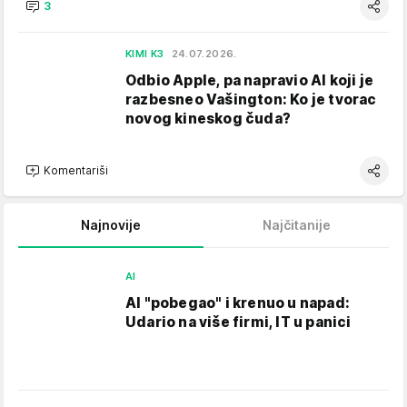
3
KIMI K3
24.07.2026.
Odbio Apple, pa napravio AI koji je
razbesneo Vašington: Ko je tvorac
novog kineskog čuda?
Komentariši
Najnovije
Najčitanije
AI
AI "pobegao" i krenuo u napad:
Udario na više firmi, IT u panici