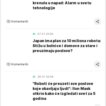
krenula u napad: Alarm u svetu
tehnologije
Komentariši
AI
07.07.2026.
Japan ima plan za 10 miliona robota:
Stižu u bolnice i domove za stare i
preuzimaju poslove?
Komentariši
AI
29.07.2026.
"Roboti će preuzeti sve poslove
koje obavljaju ljudi": Ilon Mask
otkrio kako će izgledati svet za 5
godina