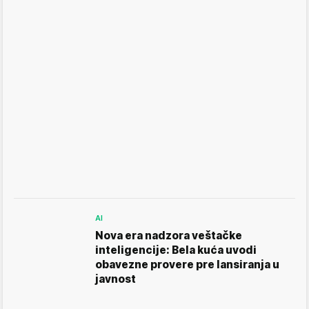
AI
Nova era nadzora veštačke
inteligencije: Bela kuća uvodi
obavezne provere pre lansiranja u
javnost