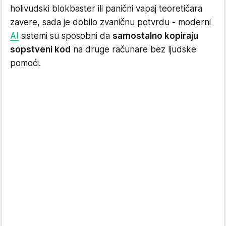
holivudski blokbaster ili panični vapaj teoretičara
zavere, sada je dobilo zvaničnu potvrdu - moderni
AI
sistemi su sposobni da
samostalno kopiraju
sopstveni kod
na druge računare bez ljudske
pomoći.