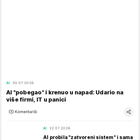
AI
30.07.2026.
AI "pobegao" i krenuo u napad: Udario na
više firmi, IT u panici
Komentariši
AI
22.07.2026.
AI probila "zatvoreni sistem" i sama