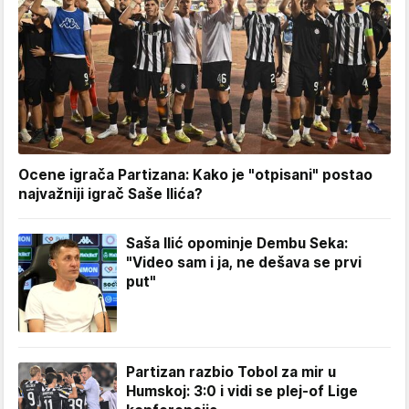
Ocene igrača Partizana: Kako je "otpisani" postao
najvažniji igrač Saše Ilića?
Saša Ilić opominje Dembu Seka:
"Video sam i ja, ne dešava se prvi
put"
Partizan razbio Tobol za mir u
Humskoj: 3:0 i vidi se plej-of Lige