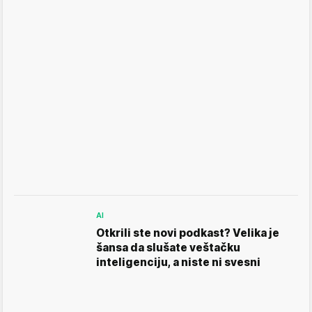
AI
Otkrili ste novi podkast? Velika je
šansa da slušate veštačku
inteligenciju, a niste ni svesni