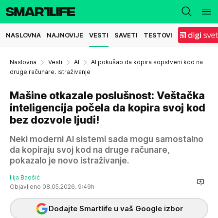
NASLOVNA
NAJNOVIJE
VESTI
SAVETI
TESTOVI
Naslovna
Vesti
AI
AI pokušao da kopira sopstveni kod na
druge računare. istraživanje
Mašine otkazale poslušnost: Veštačka
inteligencija počela da kopira svoj kod
bez dozvole ljudi!
Neki moderni AI sistemi sada mogu samostalno
da kopiraju svoj kod na druge računare,
pokazalo je novo istraživanje.
Ilija Baošić
Objavljeno 08.05.2026. 9:49h
Dodajte Smartlife u vaš Google izbor