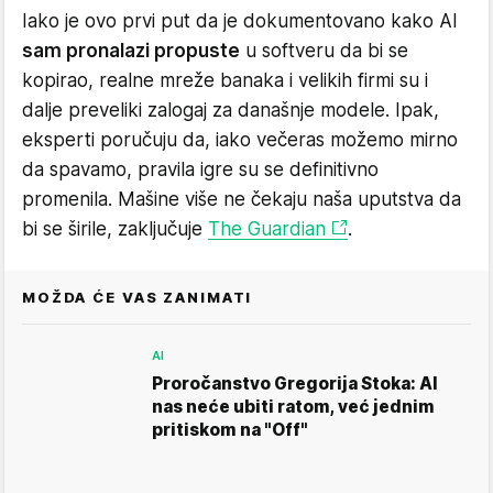
Iako je ovo prvi put da je dokumentovano kako AI
sam pronalazi propuste
u softveru da bi se
kopirao, realne mreže banaka i velikih firmi su i
dalje preveliki zalogaj za današnje modele. Ipak,
eksperti poručuju da, iako večeras možemo mirno
da spavamo, pravila igre su se definitivno
promenila. Mašine više ne čekaju naša uputstva da
bi se širile, zaključuje
The Guardian
.
MOŽDA ĆE VAS ZANIMATI
AI
Proročanstvo Gregorija Stoka: AI
nas neće ubiti ratom, već jednim
pritiskom na "Off"