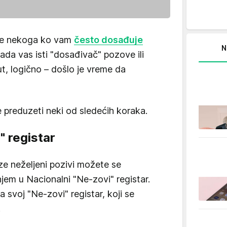
nje nekoga ko vam
često dosađuje
N
kada vas isti "dosađivač" pozove ili
t, logično – došlo je vreme da
e preduzeti neki od sledećih koraka.
" registar
ze neželjeni pozivi možete se
jem u Nacionalni "Ne-zovi" registar.
a svoj "Ne-zovi" registar, koji se
.