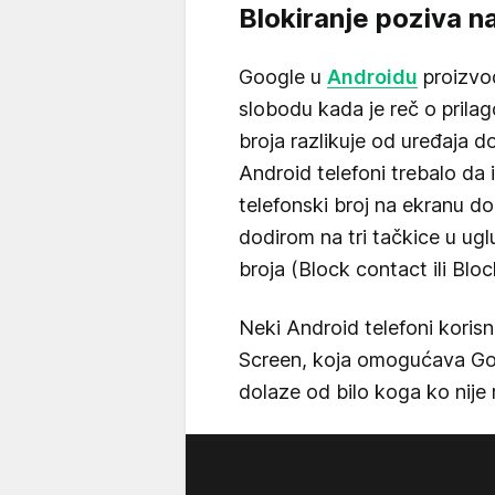
Blokiranje poziva n
Google u
Androidu
proizvo
slobodu kada je reč o prila
broja razlikuje od uređaja do
Android telefoni trebalo d
telefonski broj na ekranu dob
dodirom na tri tačkice u ugl
broja (Block contact ili Blo
Neki Android telefoni koris
Screen, koja omogućava Goog
dolaze od bilo koga ko nij