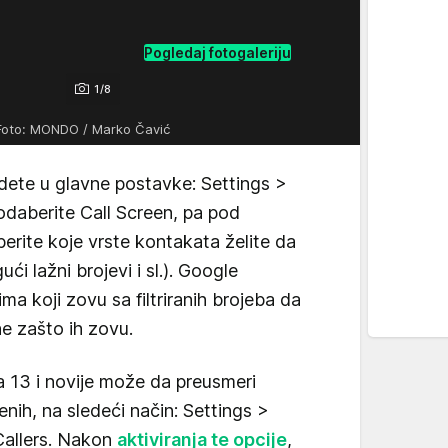
Pogledaj fotogaleriju
1/8
Foto: MONDO / Marko Čavić
 idete u glavne postavke: Settings >
odaberite Call Screen, pa pod
rite koje vrste kontakata želite da
ući lažni brojevi i sl.). Google
a koji zovu sa filtriranih brojeba da
sne zašto ih zovu.
ja 13 i novije može da preusmeri
enih, na sledeći način: Settings >
allers. Nakon
aktiviranja te opcije
,