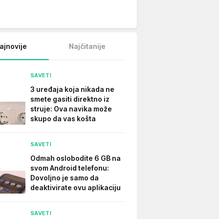
ajnovije
Najčitanije
SAVETI
3 uređaja koja nikada ne
smete gasiti direktno iz
struje: Ova navika može
skupo da vas košta
SAVETI
Odmah oslobodite 6 GB na
svom Android telefonu:
Dovoljno je samo da
deaktivirate ovu aplikaciju
SAVETI