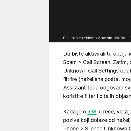
Blokiranje reklama Android telefoni
Da biste aktivirali tu opciju
Spam > Call Screen. Zatim, 
Unknown Call Settings odabe
filtrire (neželjena pošta, mog
Assistant tada odgovara svim
koristite filter i pita ih obja
Kada je o
iOS
-u reče, verzi
pozive koji dolaze od neželj
Phone > Silence Unknown C