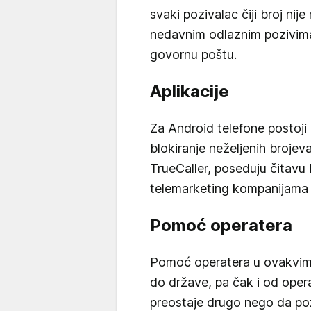
svaki pozivalac čiji broj nij
nedavnim odlaznim pozivim
govornu poštu.
Aplikacije
Za Android telefone postoji 
blokiranje neželjenih brojeva
TrueCaller, poseduju čitavu
telemarketing kompanijama
Pomoć operatera
Pomoć operatera u ovakvim 
do države, pa čak i od ope
preostaje drugo nego da poz