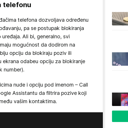
a telefonu
đačima telefona dozvoljava određenu
gođavanju, pa se postupak blokiranja
 uređaja. Ali bi, generalno, svi
a imaju mogućnost da dodirom na
iju opciju da blokiraju poziv ili
u ekrana odabeu opciju za blokiranje
ck number).
nicima nude i opciju pod imenom – Call
le Assistantu da filtrira pozive koji
e među vašim kontaktima.