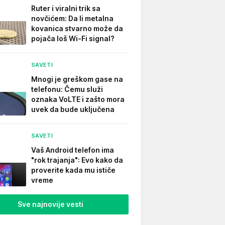
Ruter i viralni trik sa
novčićem: Da li metalna
kovanica stvarno može da
pojača loš Wi-Fi signal?
SAVETI
Mnogi je greškom gase na
telefonu: Čemu služi
oznaka VoLTE i zašto mora
uvek da bude uključena
SAVETI
Vaš Android telefon ima
"rok trajanja": Evo kako da
proverite kada mu ističe
vreme
Sve najnovije vesti