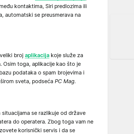
e među kontaktima, Siri predlozima ili
a, automatski se preusmerava na
veliki broj
aplikacija
koje služe za
. Osim toga, aplikacije kao što je
 bazu podataka o spam brojevima i
 širom sveta, podseća
PC Mag
.
situacijama se razlikuje od države
ratera do operatera. Zbog toga vam ne
ovete korisnički servis i da se