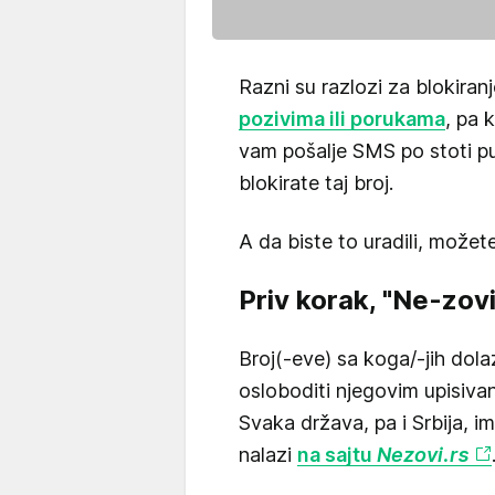
Razni su razlozi za blokira
pozivima ili porukama
, pa 
vam pošalje SMS po stoti pu
blokirate taj broj.
A da biste to uradili, možet
Priv korak, "Ne-zovi
Broj(-eve) sa koga/-jih dola
osloboditi njegovim upisivan
Svaka država, pa i Srbija, im
nalazi
na sajtu
Nezovi.rs