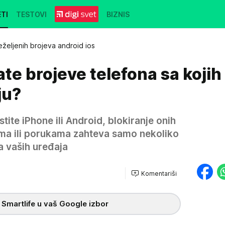
TI
TESTOVI
BIZNIS
eželjenih brojeva android ios
ate brojeve telefona sa koji
ju?
stite iPhone ili Android, blokiranje onih
ma ili porukama zahteva samo nekoliko
 vaših uređaja
Komentariši
 Smartlife u vaš Google izbor