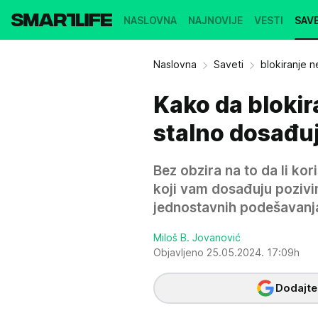
NASLOVNA
NAJNOVIJE
VESTI
SAVE
Naslovna
Saveti
blokiranje n
Kako da blokir
stalno dosađu
Bez obzira na to da li kori
koji vam dosađuju pozivi
jednostavnih podešavanja
Miloš B. Jovanović
Objavljeno 25.05.2024. 17:09h
Dodajte