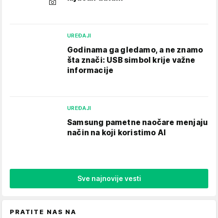
UREĐAJI
Godinama ga gledamo, a ne znamo
šta znači: USB simbol krije važne
informacije
UREĐAJI
Samsung pametne naočare menjaju
način na koji koristimo AI
Sve najnovije vesti
PRATITE NAS NA