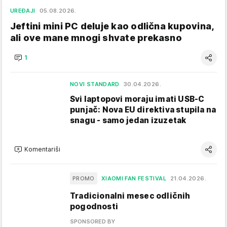
UREĐAJI
05.08.2026.
Jeftini mini PC deluje kao odlična kupovina,
ali ove mane mnogi shvate prekasno
1
NOVI STANDARD
30.04.2026.
Svi laptopovi moraju imati USB-C
punjač: Nova EU direktiva stupila na
snagu - samo jedan izuzetak
Komentariši
PROMO
XIAOMI FAN FESTIVAL
21.04.2026.
Tradicionalni mesec odličnih
pogodnosti
SPONSORED BY