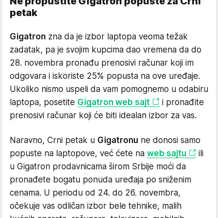
Ne propustite Gigatron popuste za Crni
petak
Gigatron
zna da je izbor laptopa veoma težak
zadatak, pa je svojim kupcima dao vremena da do
28. novembra pronađu prenosivi računar koji im
odgovara i iskoriste 25% popusta na ove uređaje.
Ukoliko nismo uspeli da vam pomognemo u odabiru
laptopa, posetite
Gigatron web sajt
i pronađite
prenosivi računar koji će biti idealan izbor za vas.
Naravno, Crni petak u
Gigatronu
ne donosi samo
popuste na laptopove, već ćete na
web sajtu
ili
u Gigatron prodavnicama širom Srbije moći da
pronađete bogatu ponuda uređaja po sniženim
cenama. U periodu od 24. do 26. novembra,
očekuje vas odličan izbor bele tehnike, malih