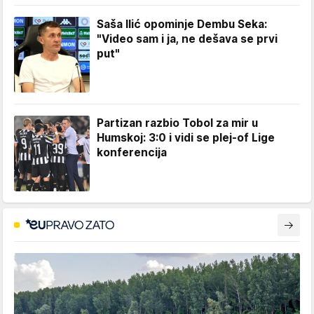
Saša Ilić opominje Dembu Seka:
"Video sam i ja, ne dešava se prvi
put"
Partizan razbio Tobol za mir u
Humskoj: 3:0 i vidi se plej-of Lige
konferencija