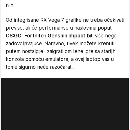
njih.
Od integrisane RX Vega 7 grafike ne treba očekivati
previše, ali će performanse u naslovima poput
CS:GO
,
Fortnite
i
Genshin Impact
biti više nego
zadovoljavajuće. Naravno, uvek možete krenuti
putem nostalgije i zaigrati omiljene igre sa starijih
konzola pomoću emulatora, a ovaj laptop vas u
tome sigurno neće razočarati.