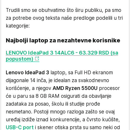
Trudili smo se obuhvatimo što širu publiku, pa smo
za potrebe ovog teksta naše predloge podelili u tri
kategorije:
Najbolji laptop za nezahtevne korisnike
LENOVO IdeaPad 3 14ALC6 - 63.329 RSD (sa
popustom)
Lenovo IdeaPad 3
laptop, sa Full HD ekranom
dijagonale 14 inča, je idealan za svakodnevno
korišćenje, a njegov
AMD Ryzen 5500U
procesor
će u paru sa 8 GB RAM osigurati da obavljanje
zadataka za posao, školu ili studije prođe
nesmetano. Postoji mnogo razloga zašto se ovaj
uređaj izdiže iznad konkurencije, a čvrsto kućište,
USB-C port
i skener otiska prsta su samo neki od