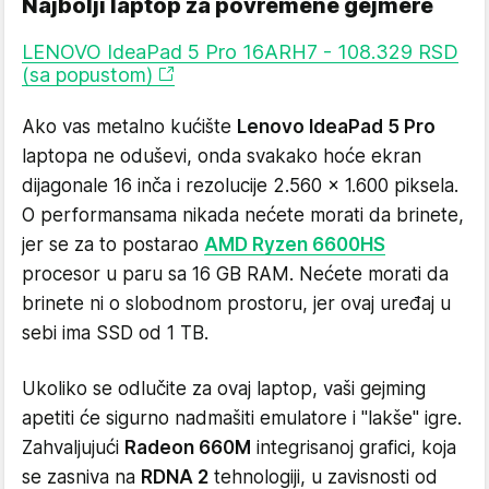
Najbolji laptop za povremene gejmere
LENOVO IdeaPad 5 Pro 16ARH7 - 108.329 RSD
(sa popustom)
Ako vas metalno kućište
Lenovo IdeaPad 5 Pro
laptopa ne oduševi, onda svakako hoće ekran
dijagonale 16 inča i rezolucije 2.560 x 1.600 piksela.
O performansama nikada nećete morati da brinete,
jer se za to postarao
AMD Ryzen 6600HS
procesor u paru sa 16 GB RAM. Nećete morati da
brinete ni o slobodnom prostoru, jer ovaj uređaj u
sebi ima SSD od 1 TB.
Ukoliko se odlučite za ovaj laptop, vaši gejming
apetiti će sigurno nadmašiti emulatore i "lakše" igre.
Zahvaljujući
Radeon 660M
integrisanoj grafici, koja
se zasniva na
RDNA 2
tehnologiji, u zavisnosti od