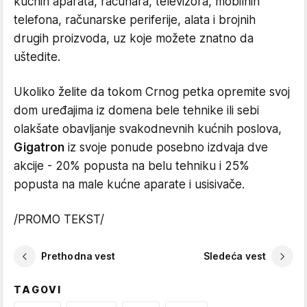
kućnih aparata, računara, televizora, mobilnih
telefona, računarske periferije, alata i brojnih
drugih proizvoda, uz koje možete znatno da
uštedite.
Ukoliko želite da tokom Crnog petka opremite svoj
dom uređajima iz domena bele tehnike ili sebi
olakšate obavljanje svakodnevnih kućnih poslova,
Gigatron
iz svoje ponude posebno izdvaja dve
akcije - 20% popusta na belu tehniku i 25%
popusta na male kućne aparate i usisivače.
/PROMO TEKST/
Prethodna vest
Sledeća vest
TAGOVI