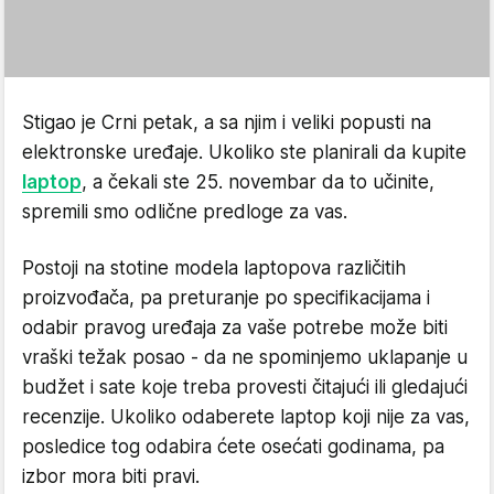
Stigao je Crni petak, a sa njim i veliki popusti na
elektronske uređaje. Ukoliko ste planirali da kupite
laptop
, a čekali ste 25. novembar da to učinite,
spremili smo odlične predloge za vas.
Postoji na stotine modela laptopova različitih
proizvođača, pa preturanje po specifikacijama i
odabir pravog uređaja za vaše potrebe može biti
vraški težak posao - da ne spominjemo uklapanje u
budžet i sate koje treba provesti čitajući ili gledajući
recenzije. Ukoliko odaberete laptop koji nije za vas,
posledice tog odabira ćete osećati godinama, pa
izbor mora biti pravi.