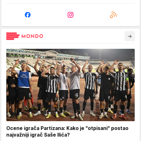
Ocene igrača Partizana: Kako je "otpisani" postao
najvažniji igrač Saše Ilića?