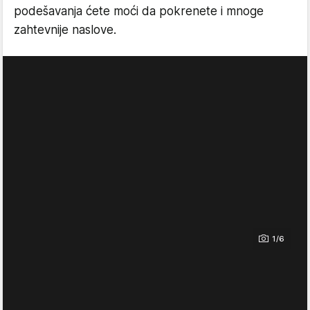
podešavanja ćete moći da pokrenete i mnoge
zahtevnije naslove.
1/6