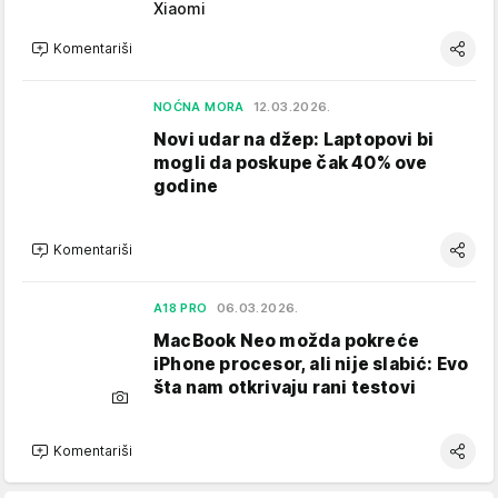
Xiaomi
Komentariši
NOĆNA MORA
12.03.2026.
Novi udar na džep: Laptopovi bi
mogli da poskupe čak 40% ove
godine
Komentariši
A18 PRO
06.03.2026.
MacBook Neo možda pokreće
iPhone procesor, ali nije slabić: Evo
šta nam otkrivaju rani testovi
Komentariši