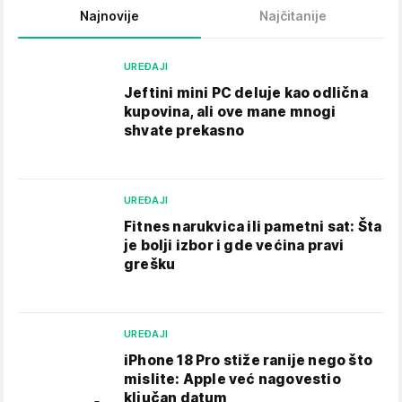
Najnovije
Najčitanije
UREĐAJI
Jeftini mini PC deluje kao odlična
kupovina, ali ove mane mnogi
shvate prekasno
UREĐAJI
Fitnes narukvica ili pametni sat: Šta
je bolji izbor i gde većina pravi
grešku
UREĐAJI
iPhone 18 Pro stiže ranije nego što
mislite: Apple već nagovestio
ključan datum