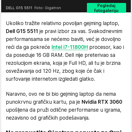
Pogledaj
DELL G15 5511
Foto: Gigatron
fotogaleriju
Ukoliko tražite relativno povoljan gejming laptop,
Dell G15 5511
je pravi izbor za vas. Svakodnevnim
performansama se nećemo baviti, već je dovoljno
reći da ga pokreće
Intel i7-11800H
procesor, kao i
da poseduje 16 GB RAM. Dell nije preterivao sa
rezolucijom ekrana, koja je Full HD, ali tu je brzina
osvežavanja od 120 Hz, zbog koje će čak i
surfovanje internetom izgledati glatko.
Naravno, ovo ne bi bio gejming laptop da nema
punokrvnu grafičku kartu, pa je
Nvidia RTX 3060
upošljena da pruži odlične performanse u igrama,
nezavisno od grafičkih podešavanja.