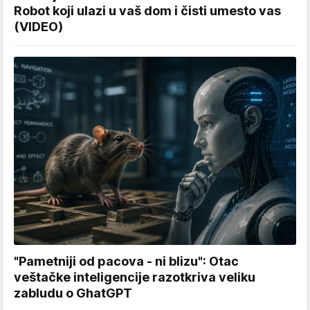
Robot koji ulazi u vaš dom i čisti umesto vas
(VIDEO)
"Pametniji od pacova - ni blizu": Otac
veštačke inteligencije razotkriva veliku
zabludu o GhatGPT