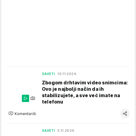
SAVETI
10.11.2024.
Zbogom drhtavim video snimcima:
Ovo je najbolji način da ih
stabilizujete, a sve već imate na
telefonu
Komentariši
SAVETI
3.11.2024.