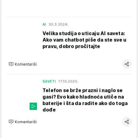
AI
30.3.2026.
Velika studija o uticaju AI saveta:
Ako vam chatbot piše da ste sve u
pravu, dobro pročitajte
Komentariši
SAVETI
17.10.2025.
Telefon se brže prazni i naglo se
gasi? Evo kako hladnoća utiče na
baterije i šta da radite ako do toga
dođe
Komentariši