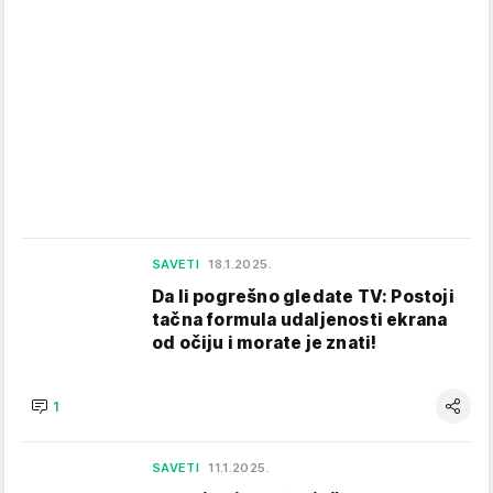
SAVETI
18.1.2025.
Da li pogrešno gledate TV: Postoji
tačna formula udaljenosti ekrana
od očiju i morate je znati!
1
SAVETI
11.1.2025.