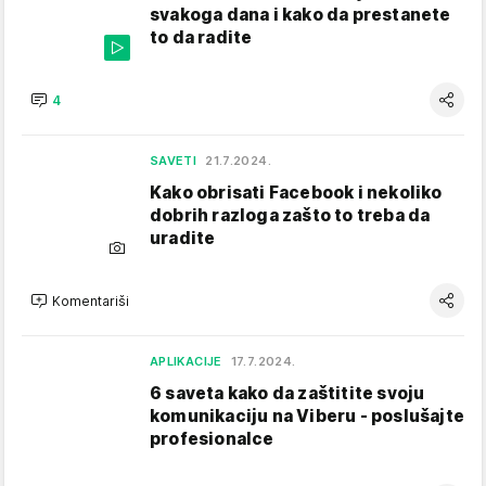
svakoga dana i kako da prestanete
to da radite
4
SAVETI
21.7.2024.
Kako obrisati Facebook i nekoliko
dobrih razloga zašto to treba da
uradite
Komentariši
APLIKACIJE
17.7.2024.
6 saveta kako da zaštitite svoju
komunikaciju na Viberu - poslušajte
profesionalce