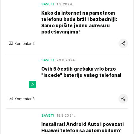
SAVETI
1.9.2024.
Kako da internet na pametnom
telefonu bude brži i bezbedniji:
Samo upišite jednu adresu u
podešavanjima!
Komentariši
SAVETI
29.8.2024.
Ovih 5 čestih grešaka vrlo brzo
"iscede" bateriju vašeg telefona!
Komentariši
SAVETI
18.8.2024.
Instalirati Android Auto i povezati
Huawei telefon sa automobilom?