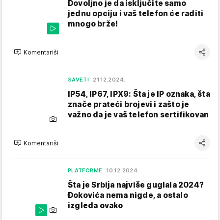
Dovoljno je da isključite samo
jednu opciju i vaš telefon će raditi
mnogo brže!
Komentariši
SAVETI
21.12.2024.
IP54, IP67, IPX9: Šta je IP oznaka, šta
znače prateći brojevi i zašto je
važno da je vaš telefon sertifikovan
Komentariši
PLATFORME
10.12.2024.
Šta je Srbija najviše guglala 2024?
Đokovića nema nigde, a ostalo
izgleda ovako