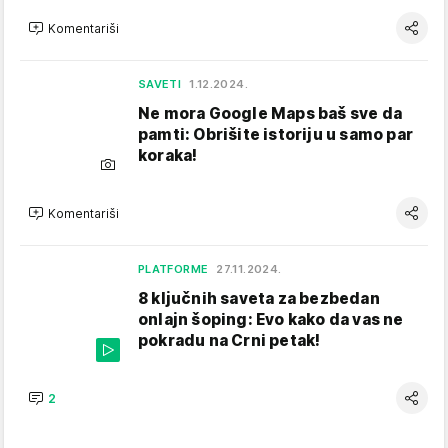
Komentariši
SAVETI
1.12.2024.
Ne mora Google Maps baš sve da
pamti: Obrišite istoriju u samo par
koraka!
Komentariši
PLATFORME
27.11.2024.
8 ključnih saveta za bezbedan
onlajn šoping: Evo kako da vas ne
pokradu na Crni petak!
2