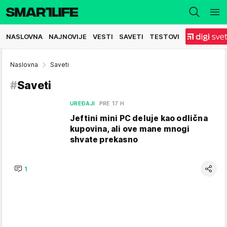
NASLOVNA
NAJNOVIJE
VESTI
SAVETI
TESTOVI
Naslovna
Saveti
#
Saveti
UREĐAJI
PRE 17 H
Jeftini mini PC deluje kao odlična
kupovina, ali ove mane mnogi
shvate prekasno
1