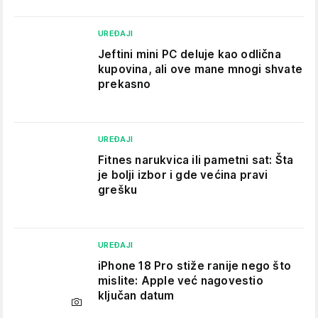
UREĐAJI
Jeftini mini PC deluje kao odlična
kupovina, ali ove mane mnogi shvate
prekasno
UREĐAJI
Fitnes narukvica ili pametni sat: Šta
je bolji izbor i gde većina pravi
grešku
UREĐAJI
iPhone 18 Pro stiže ranije nego što
mislite: Apple već nagovestio
ključan datum