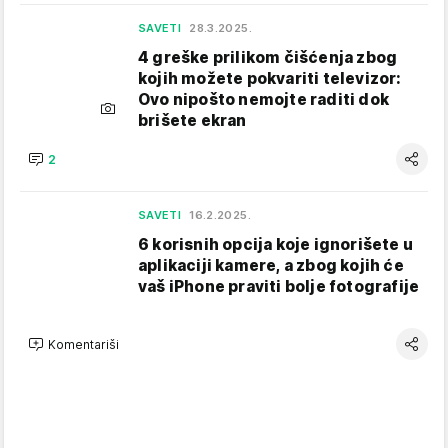
SAVETI
28.3.2025.
4 greške prilikom čišćenja zbog
kojih možete pokvariti televizor:
Ovo nipošto nemojte raditi dok
brišete ekran
2
SAVETI
16.2.2025.
6 korisnih opcija koje ignorišete u
aplikaciji kamere, a zbog kojih će
vaš iPhone praviti bolje fotografije
Komentariši