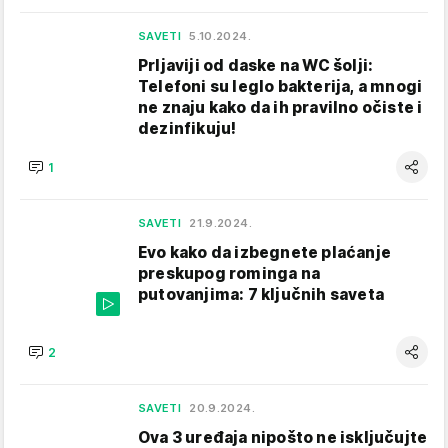
SAVETI
5.10.2024.
Prljaviji od daske na WC šolji:
Telefoni su leglo bakterija, a mnogi
ne znaju kako da ih pravilno očiste i
dezinfikuju!
1
SAVETI
21.9.2024.
Evo kako da izbegnete plaćanje
preskupog rominga na
putovanjima: 7 ključnih saveta
2
SAVETI
20.9.2024.
Ova 3 uređaja nipošto ne isključujte