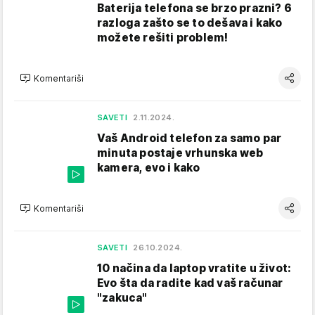
Baterija telefona se brzo prazni? 6
razloga zašto se to dešava i kako
možete rešiti problem!
Komentariši
SAVETI
2.11.2024.
Vaš Android telefon za samo par
minuta postaje vrhunska web
kamera, evo i kako
Komentariši
SAVETI
26.10.2024.
10 načina da laptop vratite u život:
Evo šta da radite kad vaš računar
"zakuca"