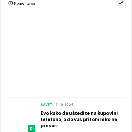
Komentariši
SAVETI
14.9.2024.
Evo kako da uštedite na kupovini
telefona, a da vas pritom niko ne
prevari