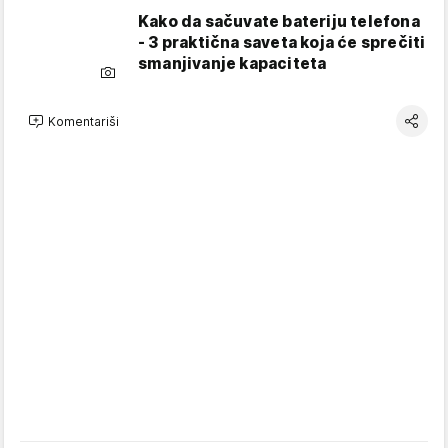
Kako da sačuvate bateriju telefona
- 3 praktična saveta koja će sprečiti
smanjivanje kapaciteta
Komentariši