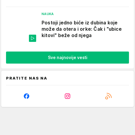
NAUKA
Postoji jedno biće iz dubina koje
može da otera i orke: Čak i "ubice
kitovi" beže od njega
Sve najnovije vesti
PRATITE NAS NA