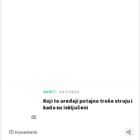
SAVETI
24.11.2024.
Koji to uređaji potajno troše struju i
kada su isključeni
Komentariši