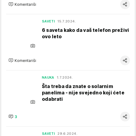
Komentariši
SAVETI
15.7.2024.
6 saveta kako da vaš telefon preživi
ovo leto
Komentariši
NAUKA
1.7.2024.
Šta treba da znate o solarnim
panelima - nije svejedno koji ćete
odabrati
3
SAVETI
29.6.2024.