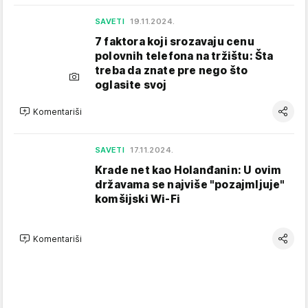
SAVETI
19.11.2024.
7 faktora koji srozavaju cenu
polovnih telefona na tržištu: Šta
treba da znate pre nego što
oglasite svoj
Komentariši
SAVETI
17.11.2024.
Krade net kao Holanđanin: U ovim
državama se najviše "pozajmljuje"
komšijski Wi-Fi
Komentariši