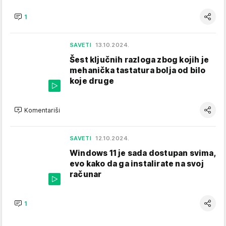
1
SAVETI
13.10.2024.
Šest ključnih razloga zbog kojih je
mehanička tastatura bolja od bilo
koje druge
Komentariši
SAVETI
12.10.2024.
Windows 11 je sada dostupan svima,
evo kako da ga instalirate na svoj
računar
1