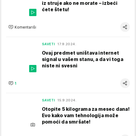
iz struje ako ne morate – izbeći
ćete štetu!
Komentariši
SAVETI
17.9.2024.
Ovaj predmet uništava internet
signal u vašem stanu, a da vi toga
niste ni svesni
1
SAVETI
15.9.2024.
Otopite 5 kilograma za mesec dana!
Evo kako vam tehnologija može
pomoći da smršate!