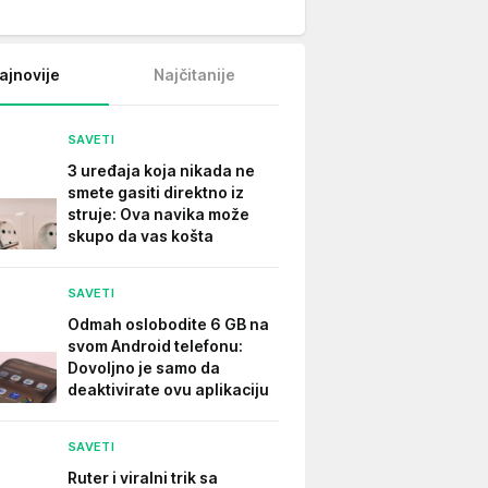
ajnovije
Najčitanije
SAVETI
3 uređaja koja nikada ne
smete gasiti direktno iz
struje: Ova navika može
skupo da vas košta
SAVETI
Odmah oslobodite 6 GB na
svom Android telefonu:
Dovoljno je samo da
deaktivirate ovu aplikaciju
SAVETI
Ruter i viralni trik sa