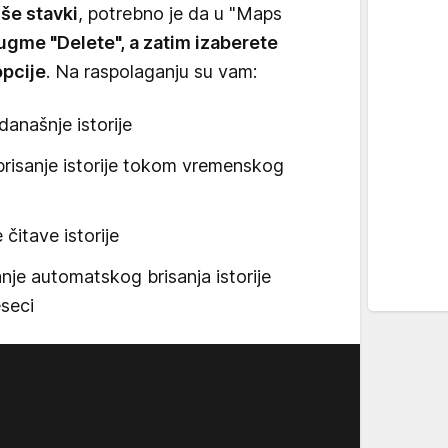
iše stavki
, potrebno je da u "Maps
ugme "Delete", a zatim izaberete
opcije
. Na raspolaganju su vam:
današnje istorije
risanje istorije tokom vremenskog
 čitave istorije
je automatskog brisanja istorije
eseci