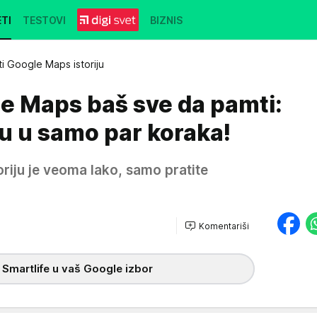
TI
TESTOVI
BIZNIS
i Google Maps istoriju
e Maps baš sve da pamti:
iju u samo par koraka!
riju je veoma lako, samo pratite
Komentariši
 Smartlife u vaš Google izbor