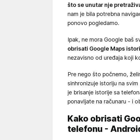
što se unutar nje pretraživ
nam je bila potrebna naviga
ponovo pogledamo.
Ipak, ne mora Google baš sv
obrisati Google Maps istori
nezavisno od uređaja koji kor
Pre nego što počnemo, že
sinhronizuje istoriju na svim 
je brisanje istorije sa telef
ponavljate na računaru - i o
Kako obrisati Goo
telefonu - Android