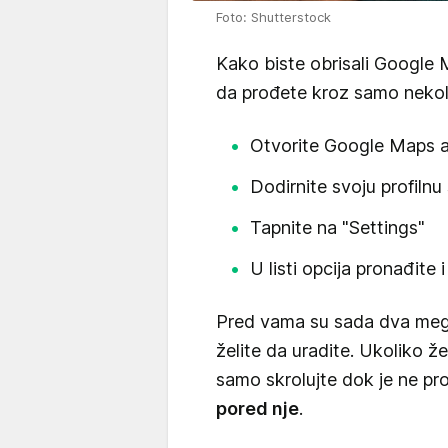
Foto: Shutterstock
Kako biste obrisali Google M
da prođete kroz samo nekoli
Otvorite Google Maps a
Dodirnite svoju profilnu
Tapnite na "Settings"
U listi opcija pronađite 
Pred vama su sada dva megu
želite da uradite. Ukoliko ž
samo skrolujte dok je ne pr
pored nje
.