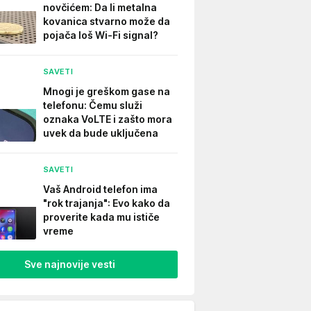
novčićem: Da li metalna
kovanica stvarno može da
pojača loš Wi-Fi signal?
SAVETI
Mnogi je greškom gase na
telefonu: Čemu služi
oznaka VoLTE i zašto mora
uvek da bude uključena
SAVETI
Vaš Android telefon ima
"rok trajanja": Evo kako da
proverite kada mu ističe
vreme
Sve najnovije vesti