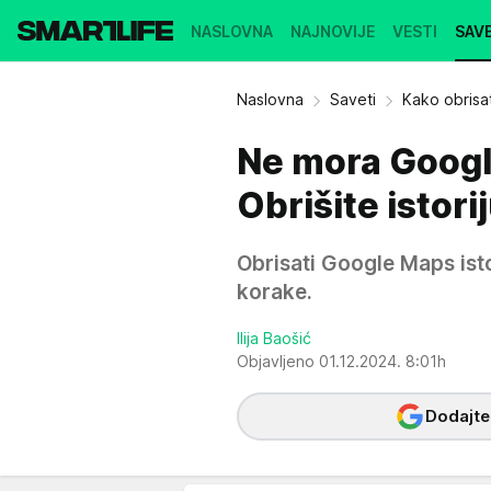
NASLOVNA
NAJNOVIJE
VESTI
SAVE
Naslovna
Saveti
Kako obrisat
Ne mora Googl
Obrišite istor
Obrisati Google Maps isto
korake.
Ilija Baošić
Objavljeno 01.12.2024. 8:01h
Dodajte