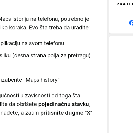
PRATI
aps istoriju na telefonu, potrebno je
ko koraka. Evo šta treba da uradite:
plikaciju na svom telefonu
 sliku (desna strana polja za pretragu)
i izaberite "Maps history"
ćnosti u zavisnosti od toga šta
elite da obrišete
pojedinačnu stavku
,
onađete, a zatim
pritisnite dugme "X"