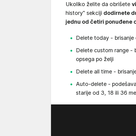
Ukoliko želite da obrišete
v
history" sekciji
dodirnete d
jednu od četiri ponuđene 
Delete today - brisanje 
Delete custom range - b
opsega po želji
Delete all time - brisanje
Auto-delete - podešavan
starije od 3, 18 ili 36 m