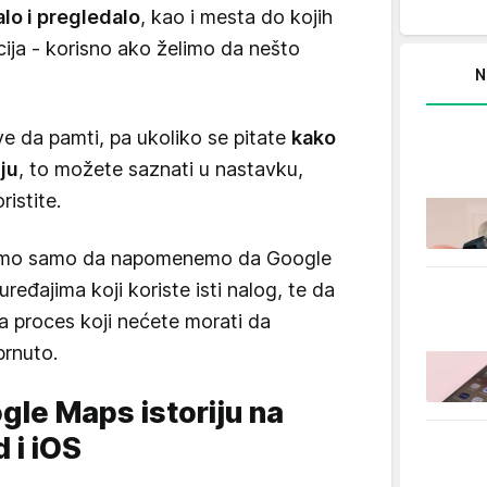
alo i pregledalo
, kao i mesta do kojih
cija - korisno ako želimo da nešto
N
e da pamti, pa ukoliko se pitate
kako
ju
, to možete saznati u nastavku,
istite.
limo samo da napomenemo da Google
uređajima koji koriste isti nalog, te da
ona proces koji nećete morati da
brnuto.
gle Maps istoriju na
 i iOS