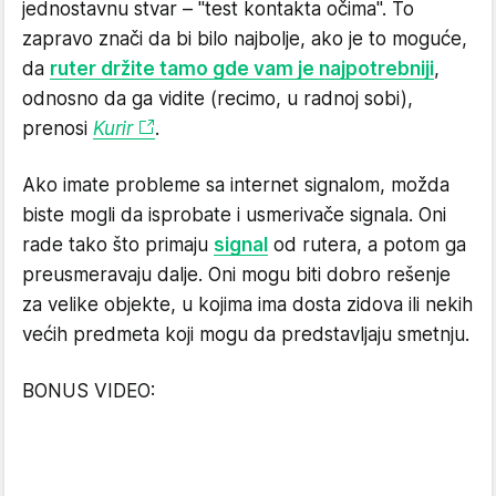
jednostavnu stvar – "test kontakta očima". To
zapravo znači da bi bilo najbolje, ako je to moguće,
da
ruter držite tamo gde vam je najpotrebniji
,
odnosno da ga vidite (recimo, u radnoj sobi),
prenosi
Kurir
.
Ako imate probleme sa internet signalom, možda
biste mogli da isprobate i usmerivače signala. Oni
rade tako što primaju
signal
od rutera, a potom ga
preusmeravaju dalje. Oni mogu biti dobro rešenje
za velike objekte, u kojima ima dosta zidova ili nekih
većih predmeta koji mogu da predstavljaju smetnju.
BONUS VIDEO: