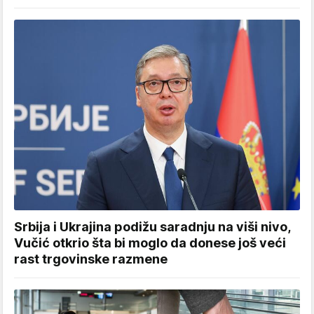
Srbija i Ukrajina podižu saradnju na viši nivo,
Vučić otkrio šta bi moglo da donese još veći
rast trgovinske razmene