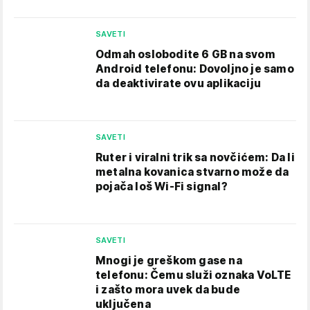
SAVETI
Odmah oslobodite 6 GB na svom
Android telefonu: Dovoljno je samo
da deaktivirate ovu aplikaciju
SAVETI
Ruter i viralni trik sa novčićem: Da li
metalna kovanica stvarno može da
pojača loš Wi-Fi signal?
SAVETI
Mnogi je greškom gase na
telefonu: Čemu služi oznaka VoLTE
i zašto mora uvek da bude
uključena