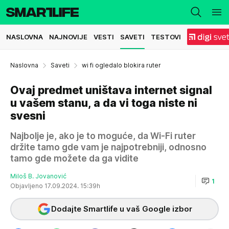
NASLOVNA
NAJNOVIJE
VESTI
SAVETI
TESTOVI
Naslovna
Saveti
wi fi ogledalo blokira ruter
Ovaj predmet uništava internet signal
u vašem stanu, a da vi toga niste ni
svesni
Najbolje je, ako je to moguće, da Wi-Fi ruter
držite tamo gde vam je najpotrebniji, odnosno
tamo gde možete da ga vidite
Miloš B. Jovanović
1
Objavljeno 17.09.2024. 15:39h
Dodajte Smartlife u vaš Google izbor