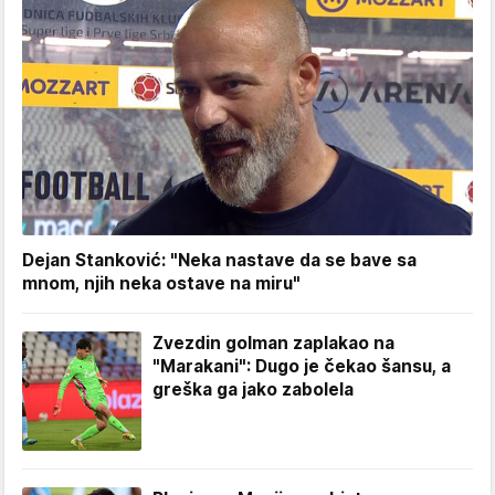
Dejan Stanković: "Neka nastave da se bave sa
mnom, njih neka ostave na miru"
Zvezdin golman zaplakao na
"Marakani": Dugo je čekao šansu, a
greška ga jako zabolela