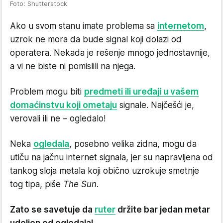
Foto: Shutterstock
Ako u svom stanu imate problema sa
internetom
,
uzrok ne mora da bude signal koji dolazi od
operatera. Nekada je rešenje mnogo jednostavnije,
a vi ne biste ni pomislili na njega.
Problem mogu biti
predmeti ili uređaji u vašem
domaćinstvu koji ometaju
signale. Najčešći je,
verovali ili ne – ogledalo!
Neka
ogledala
, posebno velika zidna, mogu da
utiču na jačnu internet signala, jer su napravljena od
tankog sloja metala koji obično uzrokuje smetnje
tog tipa, piše
The Sun
.
Zato se savetuje da
ruter
držite bar jedan metar