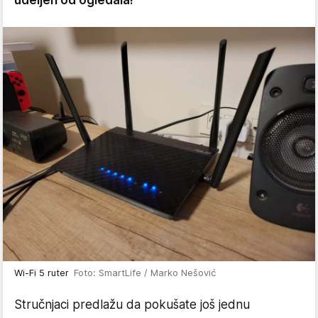
udeljen od ogledala!
Wi-Fi 5 ruter
Foto: SmartLife / Marko Nešović
Stručnjaci predlažu da pokušate još jednu