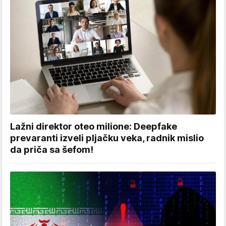
Lažni direktor oteo milione: Deepfake
prevaranti izveli pljačku veka, radnik mislio
da priča sa šefom!