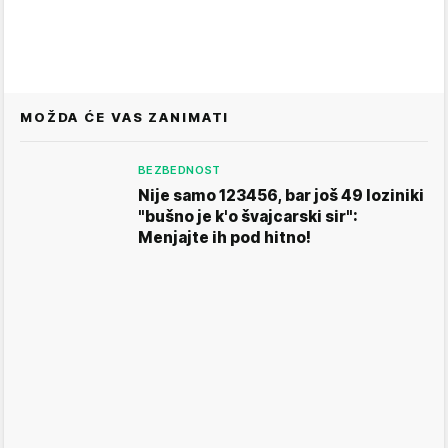
MOŽDA ĆE VAS ZANIMATI
BEZBEDNOST
Nije samo 123456, bar još 49 loziniki
"bušno je k'o švajcarski sir":
Menjajte ih pod hitno!