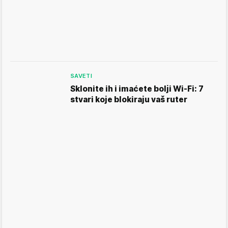
SAVETI
Sklonite ih i imaćete bolji Wi-Fi: 7
stvari koje blokiraju vaš ruter