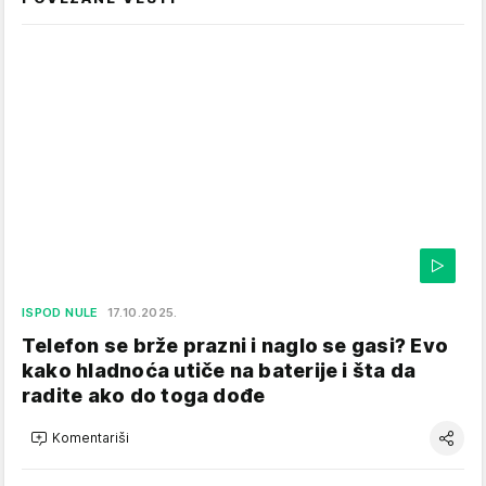
ISPOD NULE
17.10.2025.
Telefon se brže prazni i naglo se gasi? Evo
kako hladnoća utiče na baterije i šta da
radite ako do toga dođe
Komentariši