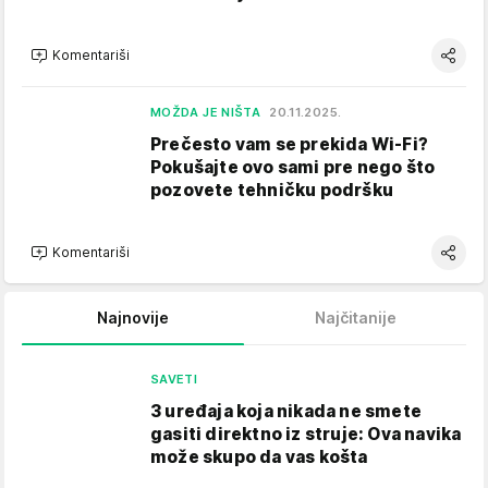
Komentariši
MOŽDA JE NIŠTA
20.11.2025.
Prečesto vam se prekida Wi-Fi?
Pokušajte ovo sami pre nego što
pozovete tehničku podršku
Komentariši
Najnovije
Najčitanije
SAVETI
3 uređaja koja nikada ne smete
gasiti direktno iz struje: Ova navika
može skupo da vas košta