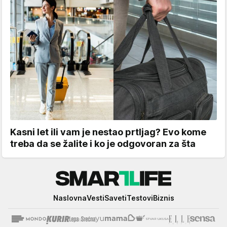
Kasni let ili vam je nestao prtljag? Evo kome
treba da se žalite i ko je odgovoran za šta
Smartlife
Naslovna
Vesti
Saveti
Testovi
Biznis