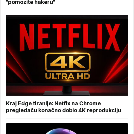
"pomozite hakeru"
Kraj Edge tiranije: Netfix na Chrome
pregledaču konačno dobio 4K reprodukciju