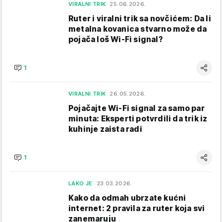
VIRALNI TRIK
25.06.2026.
Ruter i viralni trik sa novčićem: Da li
metalna kovanica stvarno može da
pojača loš Wi-Fi signal?
1
VIRALNI TRIK
26.05.2026.
Pojačajte Wi-Fi signal za samo par
minuta: Eksperti potvrdili da trik iz
kuhinje zaista radi
1
LAKO JE
23.03.2026.
Kako da odmah ubrzate kućni
internet: 2 pravila za ruter koja svi
zanemaruju