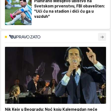
Planirano Mesijevo ubistvo na
Svetskom prvenstvu, FBI obavešten:
"Ući ću na stadion i dići ću ga u
vazduh"
Nik Kejv u Beogradu: Noć koju Kalemegdan neće