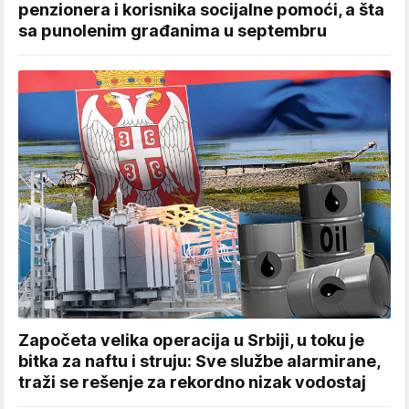
penzionera i korisnika socijalne pomoći, a šta
sa punolenim građanima u septembru
Započeta velika operacija u Srbiji, u toku je
bitka za naftu i struju: Sve službe alarmirane,
traži se rešenje za rekordno nizak vodostaj