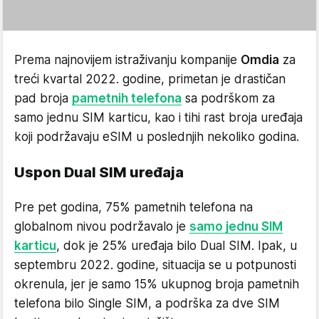
Prema najnovijem istraživanju kompanije
Omdia
za
treći kvartal 2022. godine, primetan je drastičan
pad broja
pametnih telefona
sa podrškom za
samo jednu SIM karticu, kao i tihi rast broja uređaja
koji podržavaju eSIM u poslednjih nekoliko godina.
Uspon Dual SIM uređaja
Pre pet godina, 75% pametnih telefona na
globalnom nivou podržavalo je
samo jednu SIM
karticu
, dok je 25% uređaja bilo Dual SIM. Ipak, u
septembru 2022. godine, situacija se u potpunosti
okrenula, jer je samo 15% ukupnog broja pametnih
telefona bilo Single SIM, a podrška za dve SIM