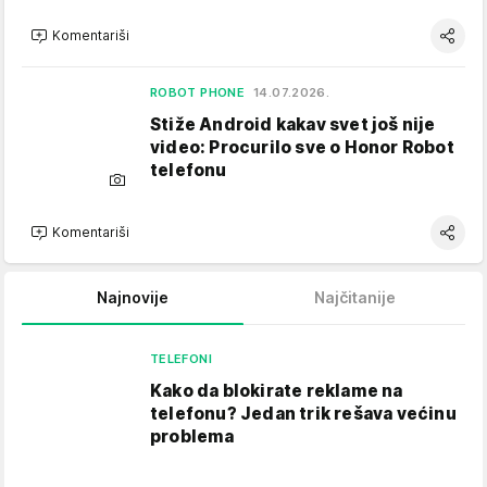
Komentariši
ROBOT PHONE
14.07.2026.
Stiže Android kakav svet još nije
video: Procurilo sve o Honor Robot
telefonu
Komentariši
Najnovije
Najčitanije
TELEFONI
Kako da blokirate reklame na
telefonu​? Jedan trik rešava većinu
problema