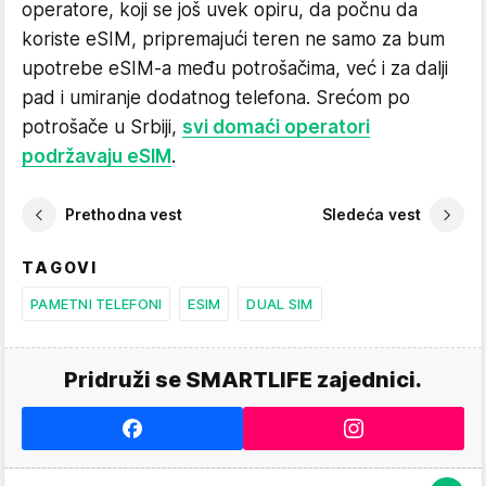
operatore, koji se još uvek opiru, da počnu da
koriste eSIM, pripremajući teren ne samo za bum
upotrebe eSIM-a među potrošačima, već i za dalji
pad i umiranje dodatnog telefona. Srećom po
potrošače u Srbiji,
svi domaći operatori
podržavaju eSIM
.
Prethodna vest
Sledeća vest
TAGOVI
PAMETNI TELEFONI
ESIM
DUAL SIM
Pridruži se SMARTLIFE zajednici.