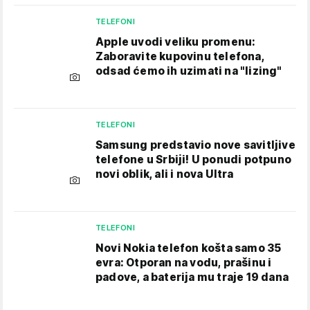
TELEFONI
Apple uvodi veliku promenu:
Zaboravite kupovinu telefona,
odsad ćemo ih uzimati na "lizing"
TELEFONI
Samsung predstavio nove savitljive
telefone u Srbiji! U ponudi potpuno
novi oblik, ali i nova Ultra
TELEFONI
Novi Nokia telefon košta samo 35
evra: Otporan na vodu, prašinu i
padove, a baterija mu traje 19 dana