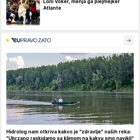
Loni Voker, menja ga plejmejker
Atlante
Hidrolog nam otkriva kakvo je "zdravlje" naših reka:
"Ubrzano raskidamo sa klimom na kakvu smo navikli"