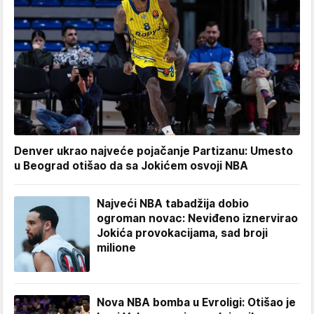
Denver ukrao najveće pojačanje Partizanu: Umesto
u Beograd otišao da sa Jokićem osvoji NBA
Najveći NBA tabadžija dobio
ogroman novac: Neviđeno iznervirao
Jokića provokacijama, sad broji
milione
Nova NBA bomba u Evroligi: Otišao je