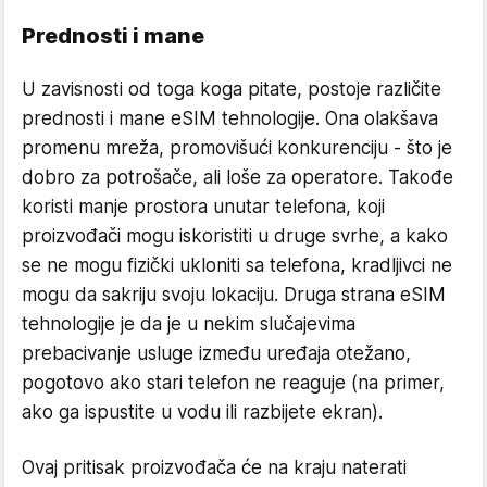
Prednosti i mane
U zavisnosti od toga koga pitate, postoje različite
prednosti i mane eSIM tehnologije. Ona olakšava
promenu mreža, promovišući konkurenciju - što je
dobro za potrošače, ali loše za operatore. Takođe
koristi manje prostora unutar telefona, koji
proizvođači mogu iskoristiti u druge svrhe, a kako
se ne mogu fizički ukloniti sa telefona, kradljivci ne
mogu da sakriju svoju lokaciju. Druga strana eSIM
tehnologije je da je u nekim slučajevima
prebacivanje usluge između uređaja otežano,
pogotovo ako stari telefon ne reaguje (na primer,
ako ga ispustite u vodu ili razbijete ekran).
Ovaj pritisak proizvođača će na kraju naterati