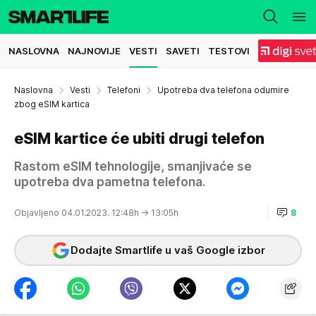
NASLOVNA
NAJNOVIJE
VESTI
SAVETI
TESTOVI
Naslovna
Vesti
Telefoni
Upotreba dva telefona odumire
zbog eSIM kartica
eSIM kartice će ubiti drugi telefon
Rastom eSIM tehnologije, smanjivaće se
upotreba dva pametna telefona.
Objavljeno 04.01.2023. 12:48h
→ 13:05h
8
Dodajte Smartlife u vaš Google izbor