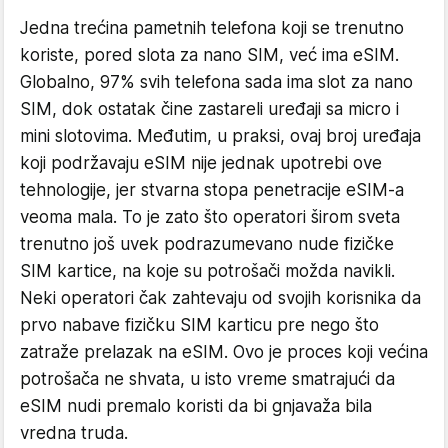
Jedna trećina pametnih telefona koji se trenutno
koriste, pored slota za nano SIM, već ima eSIM.
Globalno, 97% svih telefona sada ima slot za nano
SIM, dok ostatak čine zastareli uređaji sa micro i
mini slotovima. Međutim, u praksi, ovaj broj uređaja
koji podržavaju eSIM nije jednak upotrebi ove
tehnologije, jer stvarna stopa penetracije eSIM-a
veoma mala. To je zato što operatori širom sveta
trenutno još uvek podrazumevano nude fizičke
SIM kartice, na koje su potrošači možda navikli.
Neki operatori čak zahtevaju od svojih korisnika da
prvo nabave fizičku SIM karticu pre nego što
zatraže prelazak na eSIM. Ovo je proces koji većina
potrošača ne shvata, u isto vreme smatrajući da
eSIM nudi premalo koristi da bi gnjavaža bila
vredna truda.