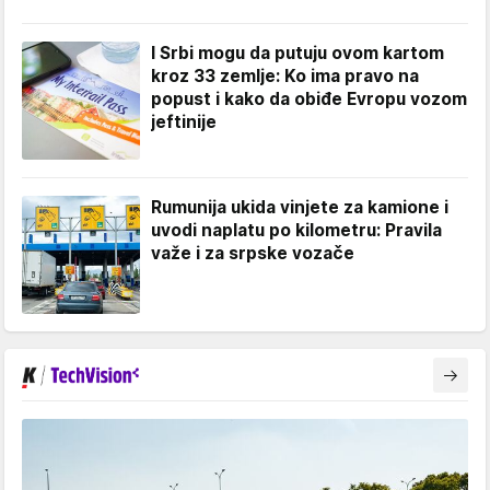
I Srbi mogu da putuju ovom kartom
kroz 33 zemlje: Ko ima pravo na
popust i kako da obiđe Evropu vozom
jeftinije
Rumunija ukida vinjete za kamione i
uvodi naplatu po kilometru: Pravila
važe i za srpske vozače