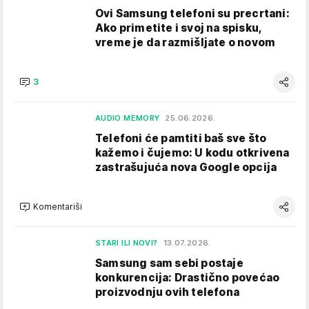
Ovi Samsung telefoni su precrtani:
Ako primetite i svoj na spisku,
vreme je da razmišljate o novom
3
AUDIO MEMORY
25.06.2026.
Telefoni će pamtiti baš sve što
kažemo i čujemo: U kodu otkrivena
zastrašujuća nova Google opcija
Komentariši
STARI ILI NOVI?
13.07.2026.
Samsung sam sebi postaje
konkurencija: Drastično povećao
proizvodnju ovih telefona