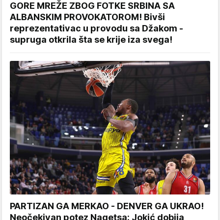
GORE MREŽE ZBOG FOTKE SRBINA SA
ALBANSKIM PROVOKATOROM! Bivši
reprezentativac u provodu sa Džakom -
supruga otkrila šta se krije iza svega!
PARTIZAN GA MERKAO - DENVER GA UKRAO!
Neočekivan potez Nagetsa: Jokić dobija