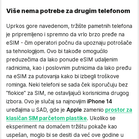
Više nema potrebe za drugim telefonom
Uprkos gore navedenom, tržište pametnih telefona
je pripremljeno i spremno da vrlo brzo pređe na
eSIM - čim operatori počnu da upoznaju potrošače
sa tehnologijom. Ovo bi takođe omogućilo
preduzečima da lako ponude eSIM udaljenim
radnicima, kao i poslovnim putnicima da lako pređu
na eSIM za putovanja kako bi izbegli troškove
rominga. Neki telefoni se sada ček isporučuju bez
"fiokice" za SIM, ne ostavljajući korisnicima drugog
izbora. Ovo je slučaj sa najnovijim
iPhone 14
uređajima u SAD, gde je
Apple
zamenio
prostor za
klasičan SIM parčetom plastike
. Ukoliko se
eksperiment na domaćem tržištu pokaže kao
uspešan, moglo bi se desiti da već ove godine u