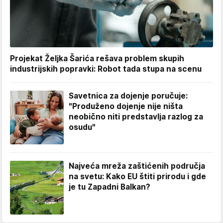
Projekat Željka Šarića rešava problem skupih
industrijskih popravki: Robot tada stupa na scenu
Savetnica za dojenje poručuje:
"Produženo dojenje nije ništa
neobično niti predstavlja razlog za
osudu"
Najveća mreža zaštićenih područja
na svetu: Kako EU štiti prirodu i gde
je tu Zapadni Balkan?