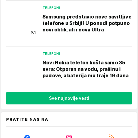
TELEFONI
Samsung predstavio nove savitljive
telefone u Srbiji! U ponudi potpuno
novi oblik, ali i nova Ultra
TELEFONI
Novi Nokia telefon košta samo 35
evra: Otporan na vodu, prašinu i
padove, a baterija mu traje 19 dana
Sve najnovije vesti
PRATITE NAS NA