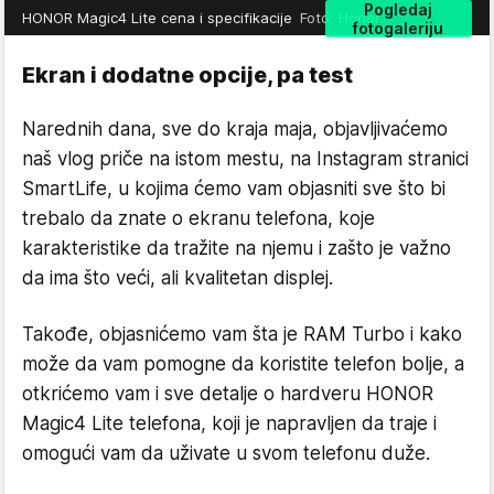
Pogledaj
HONOR Magic4 Lite cena i specifikacije
Foto: Honor
fotogaleriju
Ekran i dodatne opcije, pa test
Narednih dana, sve do kraja maja, objavljivaćemo
naš vlog priče na istom mestu, na Instagram stranici
SmartLife, u kojima ćemo vam objasniti sve što bi
trebalo da znate o ekranu telefona, koje
karakteristike da tražite na njemu i zašto je važno
da ima što veći, ali kvalitetan displej.
Takođe, objasnićemo vam šta je RAM Turbo i kako
može da vam pomogne da koristite telefon bolje, a
otkrićemo vam i sve detalje o hardveru HONOR
Magic4 Lite telefona, koji je napravljen da traje i
omogući vam da uživate u svom telefonu duže.