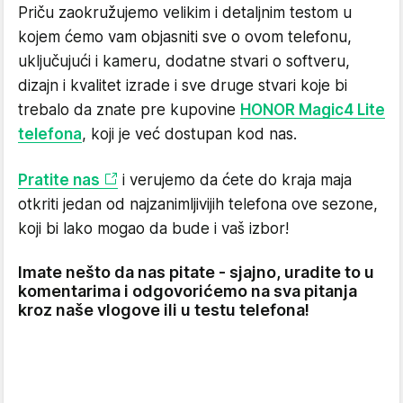
Priču zaokružujemo velikim i detaljnim testom u
kojem ćemo vam objasniti sve o ovom telefonu,
uključujući i kameru, dodatne stvari o softveru,
dizajn i kvalitet izrade i sve druge stvari koje bi
trebalo da znate pre kupovine
HONOR Magic4 Lite
telefona
, koji je već dostupan kod nas.
Pratite nas
i verujemo da ćete do kraja maja
otkriti jedan od najzanimljivijih telefona ove sezone,
koji bi lako mogao da bude i vaš izbor!
Imate nešto da nas pitate - sjajno, uradite to u
komentarima i odgovorićemo na sva pitanja
kroz naše vlogove ili u testu telefona!