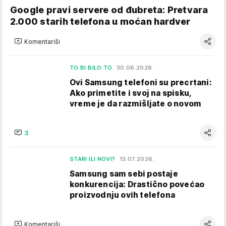
Google pravi servere od đubreta: Pretvara
2.000 starih telefona u moćan hardver
Komentariši
TO BI BILO TO
30.06.2026.
Ovi Samsung telefoni su precrtani:
Ako primetite i svoj na spisku,
vreme je da razmišljate o novom
3
STARI ILI NOVI?
13.07.2026.
Samsung sam sebi postaje
konkurencija: Drastično povećao
proizvodnju ovih telefona
Komentariši