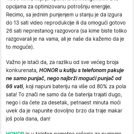
opcijama za optimizovanu potrošnju energije.
Recimo, sa jednim punjenjem u stanju je da izgura
do 13 sati video reprodukcije ili da omogući gotovo
26 sati neprestanog razgovora (sa kime biste toliko
razgovarali je na vama, ali je naše da kažemo da je
to moguće).
Važno je istaći da, za razliku od sve većeg broja
konkurenata,
HONOR u kutiju s telefonom pakuje
ne samo punjač, nego najbrži mogući punjač od
66 vati
, koji napuni bateriju na više od 80% za pola
sata! To znači ne samo da će baterija trajati dugo,
nego i da ćete za desetak, petnaest minuta moći
uvek da je napunite dovoljno brzo da traje makar
još pola dana, dan!