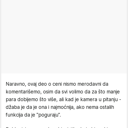
Naravno, ovaj deo o ceni nismo merodavni da
komentarišemo, osim da svi volimo da za što manje
para dobijemo što više, ali kad je kamera u pitanju -
džaba je da je ona i najmoćnija, ako nema ostalih
funkcija da je "poguraju".