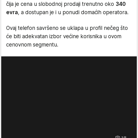
čija je cena u slobodnoj prodaji trenutno oko
340
evra
, a dostupan je i u ponudi domaćih operatora.
Ovaj telefon savršeno se uklapa u profil nečeg što
će biti adekvatan izbor većine korisnika u ovom
cenovnom segmentu.
1/5