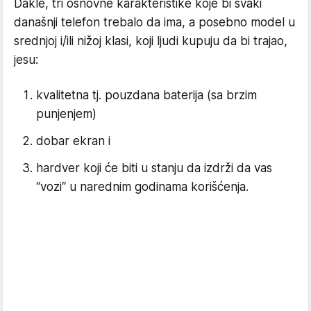
Dakle, tri osnovne karakteristike koje bi svaki
današnji telefon trebalo da ima, a posebno model u
srednjoj i/ili nižoj klasi, koji ljudi kupuju da bi trajao,
jesu:
kvalitetna tj. pouzdana baterija (sa brzim
punjenjem)
dobar ekran i
hardver koji će biti u stanju da izdrži da vas
“vozi“ u narednim godinama korišćenja.