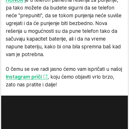
HONOR
je u telefon pametna rešenja za punjenje,
pa tako možete da budete sigurni da se telefon
neće "prepuniti", da se tokom punjenja neće suviše
ugrejati i da će punjenje biti bezbedno. Nova
rešenja u mogućnosti su da pune telefon tako da
sačuvaju kapacitet baterije, ali i da na vreme
napune bateriju, kako bi ona bila spremna baš kad
vam je potrebna.
O čemu se sve radi jasno ćemo vam ispričati u našoj
Instagram priči
, koju ćemo objaviti vrlo brzo,
zato nas pratite i dalje!