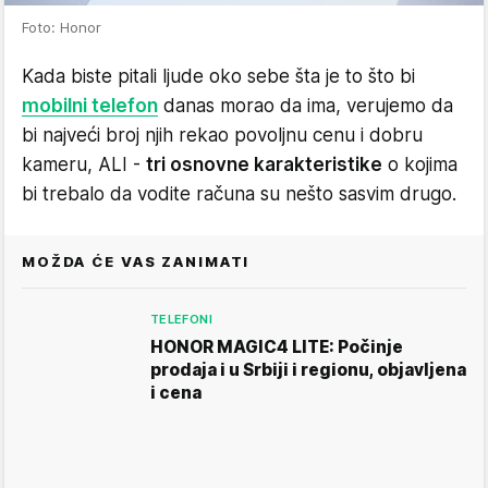
Foto: Honor
Kada biste pitali ljude oko sebe šta je to što bi
mobilni telefon
danas morao da ima, verujemo da
bi najveći broj njih rekao povoljnu cenu i dobru
kameru, ALI -
tri osnovne karakteristike
o kojima
bi trebalo da vodite računa su nešto sasvim drugo.
MOŽDA ĆE VAS ZANIMATI
TELEFONI
HONOR MAGIC4 LITE: Počinje
prodaja i u Srbiji i regionu, objavljena
i cena