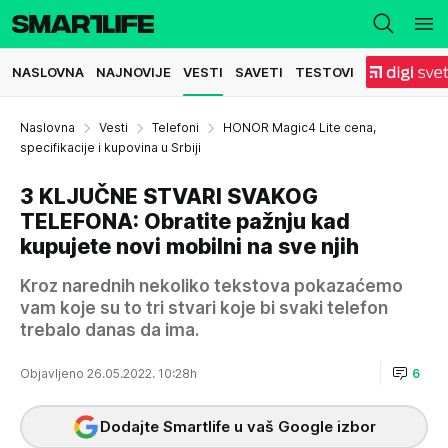
NASLOVNA
NAJNOVIJE
VESTI
SAVETI
TESTOVI
Naslovna
Vesti
Telefoni
HONOR Magic4 Lite cena,
specifikacije i kupovina u Srbiji
3 KLJUČNE STVARI SVAKOG
TELEFONA: Obratite pažnju kad
kupujete novi mobilni na sve njih
Kroz narednih nekoliko tekstova pokazaćemo
vam koje su to tri stvari koje bi svaki telefon
trebalo danas da ima.
Objavljeno 26.05.2022. 10:28h
6
Dodajte Smartlife u vaš Google izbor