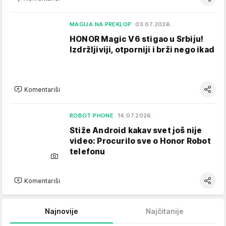
MAGIJA NA PREKLOP
03.07.2026.
HONOR Magic V6 stigao u Srbiju!
Izdržljiviji, otporniji i brži nego ikad
Komentariši
ROBOT PHONE
14.07.2026.
Stiže Android kakav svet još nije
video: Procurilo sve o Honor Robot
telefonu
Komentariši
Najnovije
Najčitanije