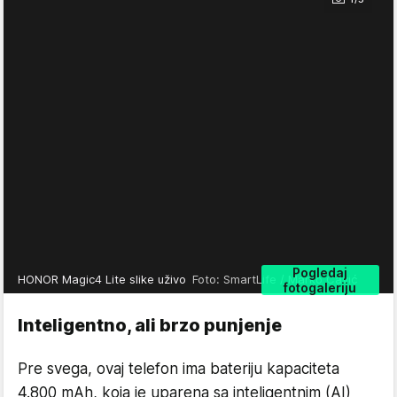
Pogledaj
HONOR Magic4 Lite slike uživo
Foto: SmartLife / Marko Čavić
fotogaleriju
Inteligentno, ali brzo punjenje
Pre svega, ovaj telefon ima bateriju kapaciteta
4.800 mAh, koja je uparena sa inteligentnim (AI)