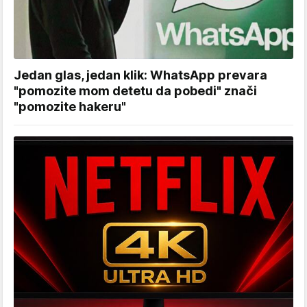
Jedan glas, jedan klik: WhatsApp prevara
"pomozite mom detetu da pobedi" znači
"pomozite hakeru"