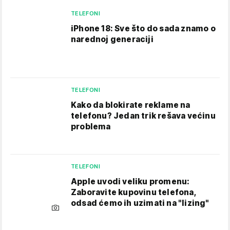
TELEFONI
iPhone 18: Sve što do sada znamo o
narednoj generaciji
TELEFONI
Kako da blokirate reklame na
telefonu​? Jedan trik rešava većinu
problema
TELEFONI
Apple uvodi veliku promenu:
Zaboravite kupovinu telefona,
odsad ćemo ih uzimati na "lizing"