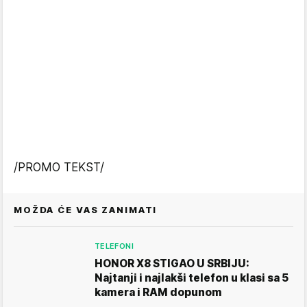
/PROMO TEKST/
MOŽDA ĆE VAS ZANIMATI
TELEFONI
HONOR X8 STIGAO U SRBIJU:
Najtanji i najlakši telefon u klasi sa 5
kamera i RAM dopunom