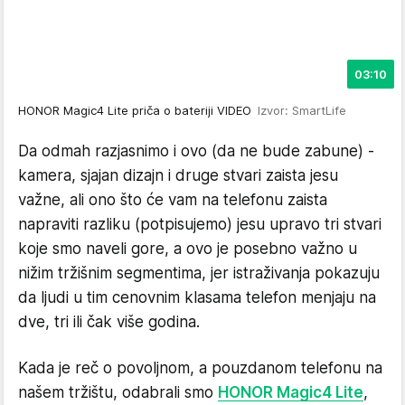
03:10
HONOR Magic4 Lite priča o bateriji VIDEO
Izvor: SmartLife
Da odmah razjasnimo i ovo (da ne bude zabune) -
kamera, sjajan dizajn i druge stvari zaista jesu
važne, ali ono što će vam na telefonu zaista
napraviti razliku (potpisujemo) jesu upravo tri stvari
koje smo naveli gore, a ovo je posebno važno u
nižim tržišnim segmentima, jer istraživanja pokazuju
da ljudi u tim cenovnim klasama telefon menjaju na
dve, tri ili čak više godina.
Kada je reč o povoljnom, a pouzdanom telefonu na
našem tržištu, odabrali smo
HONOR Magic4 Lite
,