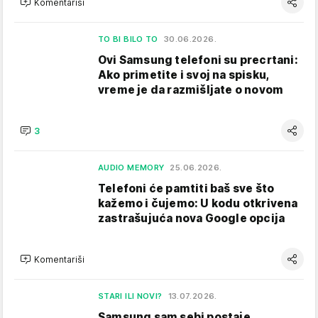
Komentariši
TO BI BILO TO
30.06.2026.
Ovi Samsung telefoni su precrtani:
Ako primetite i svoj na spisku,
vreme je da razmišljate o novom
3
AUDIO MEMORY
25.06.2026.
Telefoni će pamtiti baš sve što
kažemo i čujemo: U kodu otkrivena
zastrašujuća nova Google opcija
Komentariši
STARI ILI NOVI?
13.07.2026.
Samsung sam sebi postaje