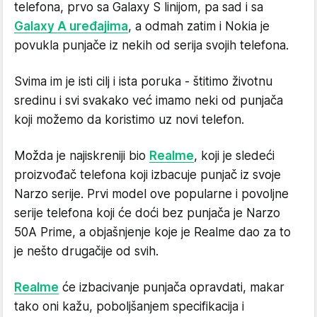
telefona, prvo sa Galaxy S linijom, pa sad i sa
Galaxy A uređajima
, a odmah zatim i Nokia je
povukla punjače iz nekih od serija svojih telefona.
Svima im je isti cilj i ista poruka - štitimo životnu
sredinu i svi svakako već imamo neki od punjača
koji možemo da koristimo uz novi telefon.
Možda je najiskreniji bio
Realme
, koji je sledeći
proizvođač telefona koji izbacuje punjač iz svoje
Narzo serije. Prvi model ove popularne i povoljne
serije telefona koji će doći bez punjača je Narzo
50A Prime, a objašnjenje koje je Realme dao za to
je nešto drugačije od svih.
Realme
će izbacivanje punjača opravdati, makar
tako oni kažu, poboljšanjem specifikacija i