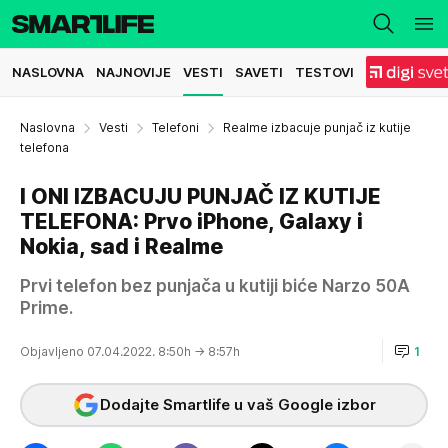
NASLOVNA
NAJNOVIJE
VESTI
SAVETI
TESTOVI
Naslovna
Vesti
Telefoni
Realme izbacuje punjač iz kutije
telefona
I ONI IZBACUJU PUNJAČ IZ KUTIJE
TELEFONA: Prvo iPhone, Galaxy i
Nokia, sad i Realme
Prvi telefon bez punjača u kutiji biće Narzo 50A
Prime.
Objavljeno 07.04.2022. 8:50h
→ 8:57h
1
Dodajte Smartlife u vaš Google izbor