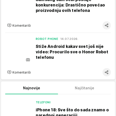
konkurencija: Drastično povećao
proizvodnju ovih telefona
Komentariši
ROBOT PHONE
14.07.2026.
Stiže Android kakav svet još nije
video: Procurilo sve o Honor Robot
telefonu
Komentariši
Najnovije
Najčitanije
TELEFONI
iPhone 18: Sve što do sada znamo o
narednoj generaciji