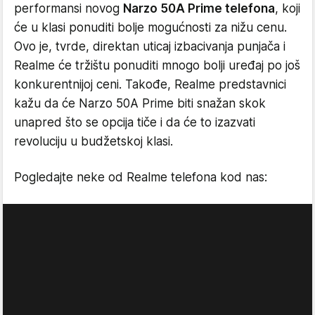
performansi novog
Narzo 50A Prime telefona
, koji
će u klasi ponuditi bolje mogućnosti za nižu cenu.
Ovo je, tvrde, direktan uticaj izbacivanja punjača i
Realme će tržištu ponuditi mnogo bolji uređaj po još
konkurentnijoj ceni. Takođe, Realme predstavnici
kažu da će Narzo 50A Prime biti snažan skok
unapred što se opcija tiče i da će to izazvati
revoluciju u budžetskoj klasi.
Pogledajte neke od Realme telefona kod nas: