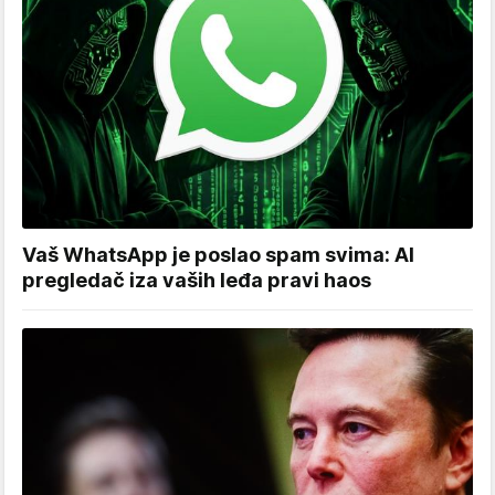
Vaš WhatsApp je poslao spam svima: AI
pregledač iza vaših leđa pravi haos