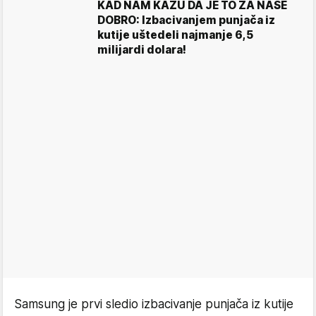
KAD NAM KAŽU DA JE TO ZA NAŠE
DOBRO: Izbacivanjem punjača iz
kutije uštedeli najmanje 6,5
milijardi dolara!
Samsung je prvi sledio izbacivanje punjača iz kutije