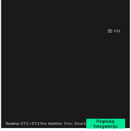
1/12
Pogledaj
Realme GT2 i GT2 Pro telefoni
Foto: SmartLife / Realme
fotogaleriju