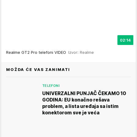
02:14
Realme GT2 Pro telefoni VIDEO
Izvor: Realme
MOŽDA ĆE VAS ZANIMATI
TELEFONI
UNIVERZALNI PUNJAČ ČEKAMO 10
GODINA: EU konačno rešava
problem, a lista uređaja sa istim
konektorom sve je veća