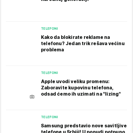
TELEFONI
Kako da blokirate reklame na
telefonu​? Jedan trik rešava većinu
problema
TELEFONI
Apple uvodi veliku promenu:
Zaboravite kupovinu telefona,
odsad ćemo ih uzimati na "lizing"
TELEFONI
Samsung predstavio nove savitljive
telefone u Srbiji! U ponudi potpuno