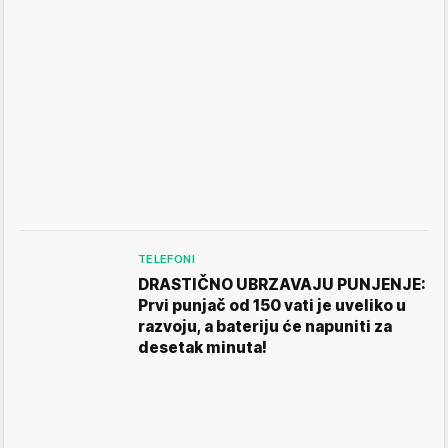
TELEFONI
DRASTIČNO UBRZAVAJU PUNJENJE:
Prvi punjač od 150 vati je uveliko u
razvoju, a bateriju će napuniti za
desetak minuta!