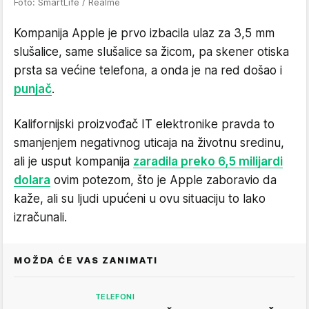
Foto: SmartLife / Realme
Kompanija Apple je prvo izbacila ulaz za 3,5 mm
slušalice, same slušalice sa žicom, pa skener otiska
prsta sa većine telefona, a onda je na red došao i
punjač
.
Kalifornijski proizvođač IT elektronike pravda to
smanjenjem negativnog uticaja na životnu sredinu,
ali je usput kompanija
zaradila preko 6,5 milijardi
dolara
ovim potezom, što je Apple zaboravio da
kaže, ali su ljudi upućeni u ovu situaciju to lako
izračunali.
MOŽDA ĆE VAS ZANIMATI
TELEFONI