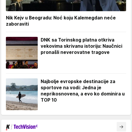
Nik Kejv u Beogradu: Noć koju Kalemegdan neće
zaboraviti
DNK sa Torinskog platna otkriva
vekovima skrivanu istoriju: Naučnici
pronašli neverovatne tragove
Najbolje evropske destinacije za
sportove na vodi: Jedna je
neprikosnovena, a evo ko dominira u
TOP 10