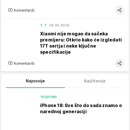
Komentariši
T, T
26.05.2026.
Xiaomi nije mogao da sačeka
premijeru: Otkrio kako će izgledati
17T serija i neke ključne
specifikacije
Komentariši
Najnovije
Najčitanije
TELEFONI
iPhone 18: Sve što do sada znamo o
narednoj generaciji