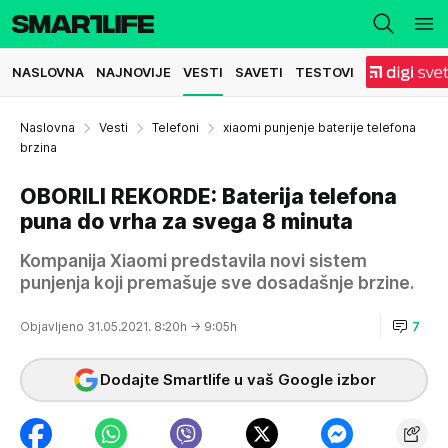
NASLOVNA
NAJNOVIJE
VESTI
SAVETI
TESTOVI
Naslovna
Vesti
Telefoni
xiaomi punjenje baterije telefona
brzina
OBORILI REKORDE: Baterija telefona
puna do vrha za svega 8 minuta
Kompanija Xiaomi predstavila novi sistem
punjenja koji premašuje sve dosadašnje brzine.
Objavljeno 31.05.2021. 8:20h
→ 9:05h
7
Dodajte Smartlife u vaš Google izbor