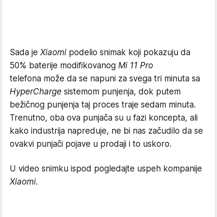
Sada je
Xiaomi
podelio snimak koji pokazuju da
50% baterije modifikovanog
Mi 11 Pro
telefona može da se napuni za svega tri minuta sa
HyperCharge
sistemom punjenja, dok putem
bežičnog punjenja taj proces traje sedam minuta.
Trenutno, oba ova punjača su u fazi koncepta, ali
kako industrija napreduje, ne bi nas začudilo da se
ovakvi punjači pojave u prodaji i to uskoro.
U video snimku ispod pogledajte uspeh kompanije
Xiaomi
.