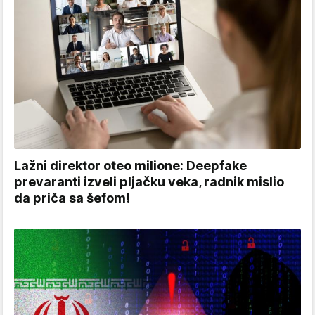
Lažni direktor oteo milione: Deepfake
prevaranti izveli pljačku veka, radnik mislio
da priča sa šefom!