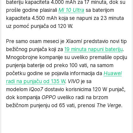
bateriju kapaciteta 4.000 mAh za 17 minuta, dok su
prošle godine plasirali
Mi 10 Ultra
sa baterijom
kapaciteta 4.500 mAh koja se napuni za 23 minuta
uz pomoć punjača od 120 W.
Pre samo osam meseci je
Xiaomi
predstavio novi tip
bežičnog punjača koji za
19 minuta napuni bateriju
.
Mnogobrojne kompanije su uveliko premašile opciju
punjenja baterije od preko 100 vati, na samom
početku godine se pojavila informacija da
Huawei
radi na punjaču od 135 W
.
VIVO
je sa
modelom
iQoo7
dostavio korisnicima 120 W punjač,
dok kompanija
OPPO
uveliko radi na brzom
bežičnom punjenju od 65 vati, prenosi
The Verge
.