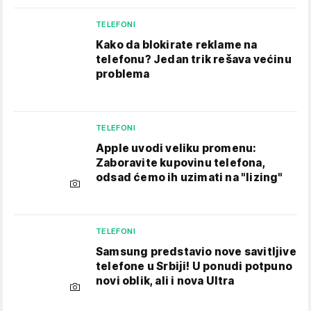
TELEFONI
Kako da blokirate reklame na
telefonu​? Jedan trik rešava većinu
problema
TELEFONI
Apple uvodi veliku promenu:
Zaboravite kupovinu telefona,
odsad ćemo ih uzimati na "lizing"
TELEFONI
Samsung predstavio nove savitljive
telefone u Srbiji! U ponudi potpuno
novi oblik, ali i nova Ultra