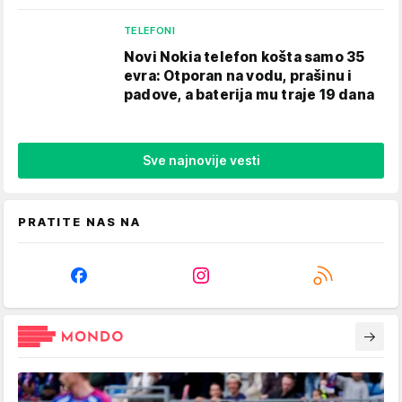
TELEFONI
Novi Nokia telefon košta samo 35
evra: Otporan na vodu, prašinu i
padove, a baterija mu traje 19 dana
Sve najnovije vesti
PRATITE NAS NA