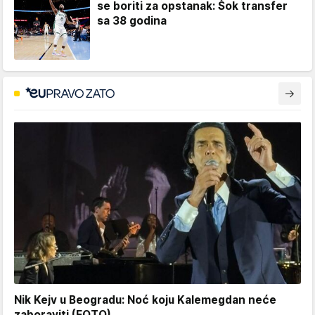
se boriti za opstanak: Šok transfer
sa 38 godina
Nik Kejv u Beogradu: Noć koju Kalemegdan neće
zaboraviti (FOTO)