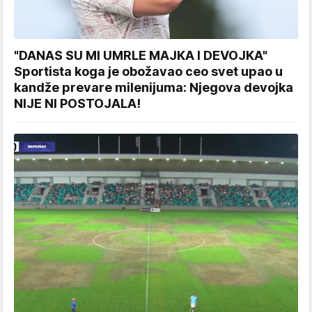
"DANAS SU MI UMRLE MAJKA I DEVOJKA"
Sportista koga je obožavao ceo svet upao u
kandže prevare milenijuma: Njegova devojka
NIJE NI POSTOJALA!