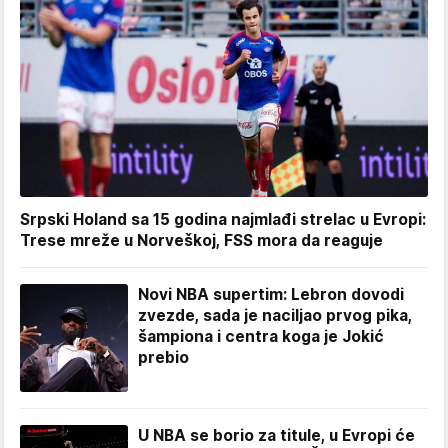
Srpski Holand sa 15 godina najmlađi strelac u Evropi:
Trese mreže u Norveškoj, FSS mora da reaguje
Novi NBA supertim: Lebron dovodi
zvezde, sada je naciljao prvog pika,
šampiona i centra koga je Jokić
prebio
U NBA se borio za titule, u Evropi će