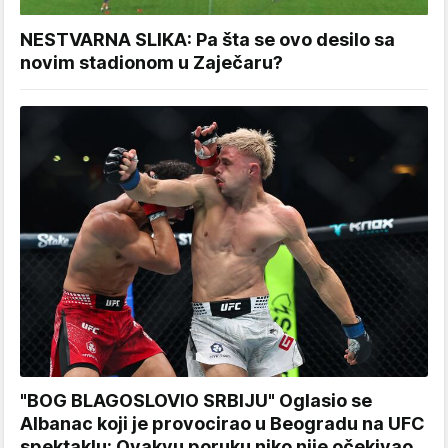
NESTVARNA SLIKA: Pa šta se ovo desilo sa
novim stadionom u Zaječaru?
"BOG BLAGOSLOVIO SRBIJU" Oglasio se
Albanac koji je provocirao u Beogradu na UFC
spektaklu: Ovakvu poruku niko nije očekivao...