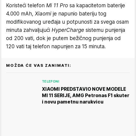
Koristeći telefon
Mi 11 Pro
sa kapacitetom baterije
4.000 mAh,
Xiaomi
je napunio bateriju tog
modifikovanog uređaja u potpunosti za svega osam
minuta zahvaljujući
HyperCharge
sistemu punjenja
od 200 vati, dok je putem bežičnog punjenja od
120 vati taj telefon napunjen za 15 minuta.
MOŽDA ĆE VAS ZANIMATI:
TELEFONI
XIAOMI PREDSTAVIO NOVE MODELE
MI 11 SERIJE, AMG Petronas F1 skuter
i novu pametnu narukvicu