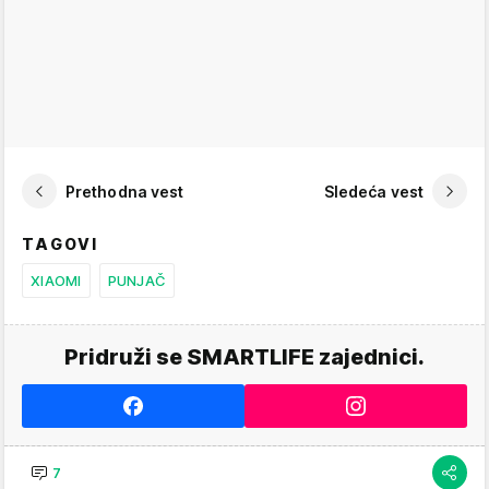
Prethodna vest
Sledeća vest
TAGOVI
XIAOMI
PUNJAČ
Pridruži se SMARTLIFE zajednici.
7