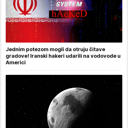
Jednim potezom mogli da otruju čitave
gradove! Iranski hakeri udarili na vodovode u
Americi