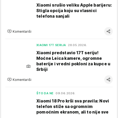
Xiaomi srušio veliku Apple barijeru:
Stigla opcija koju su vlasnici
telefona sanjali
Komentariši
XIAOMI 17T SERIJA
28.05.2026.
Xiaomi predstavio 17T seriju!
Moćne Leica kamere, ogromne
baterije i vredni pokloni za kupce u
Srbiji
Komentariši
ŠTO DA NE
09.06.2026.
Xiaomi 18 Pro krši sva pravila: Novi
telefon stiže sa ogromnim
pomoćnim ekranom, ali to nije sve