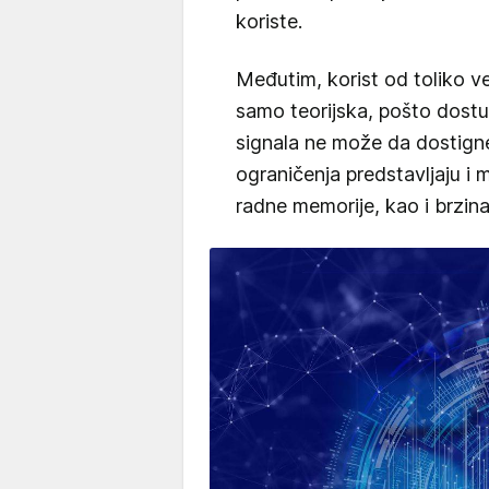
koriste.
Međutim, korist od toliko ve
samo teorijska, pošto dostu
signala ne može da dostigne 
ograničenja predstavljaju i 
radne memorije, kao i brzin