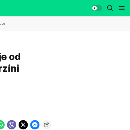
ute
je od
rzini