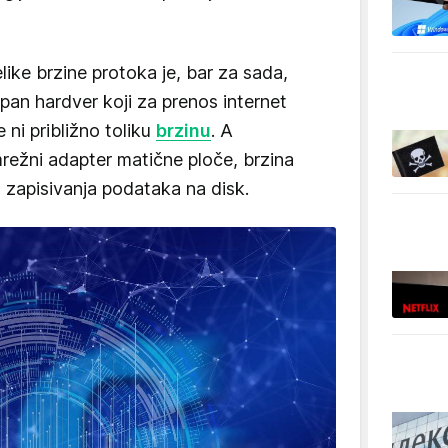
like brzine protoka je, bar za sada,
pan hardver koji za prenos internet
ni približno toliku
brzinu
. A
mrežni adapter matične ploče, brzina
a zapisivanja podataka na disk.