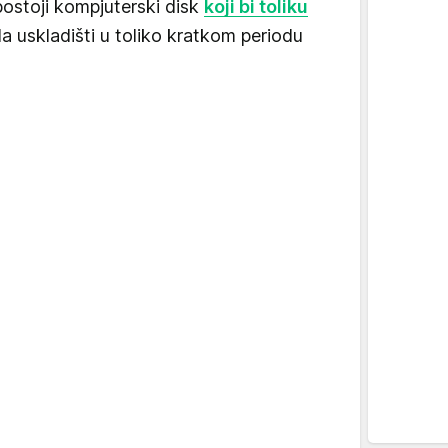
ostoji kompjuterski disk
koji bi toliku
a uskladišti u toliko kratkom periodu