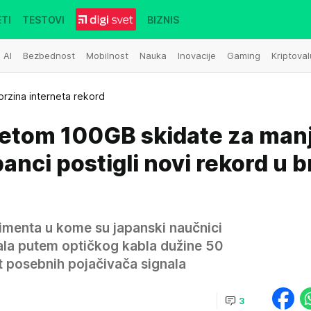
TI
TESTOVI
BIZNIS
AI
Bezbednost
Mobilnost
Nauka
Inovacije
Gaming
Kriptoval
brzina interneta rekord
netom 100GB skidate za man
anci postigli novi rekord u b
rimenta u kome su japanski naučnici
nala putem optičkog kabla dužine 50
 posebnih pojačivača signala
3