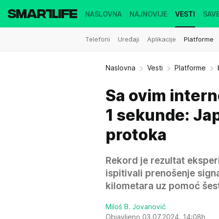
NASLOVNA
NAJNOVIJE
VESTI
SAVE
Telefoni
Uređaji
Aplikacije
Platforme
Naslovna
Vesti
Platforme
Sa ovim inter
1 sekunde: Jap
protoka
Rekord je rezultat ekspe
ispitivali prenošenje sig
kilometara uz pomoć šest
Miloš B. Jovanović
Objavljeno 03.07.2024. 14:08h