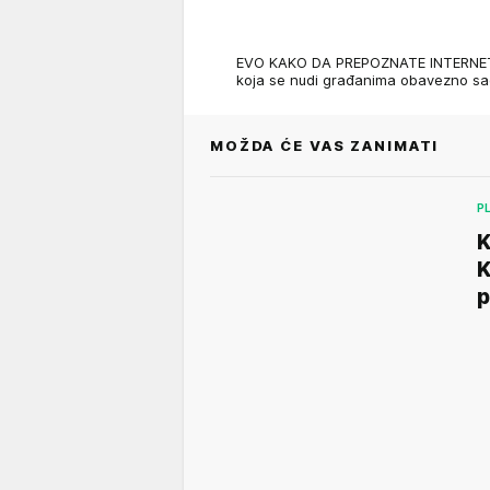
EVO KAKO DA PREPOZNATE INTERNET 
koja se nudi građanima obavezno s
MOŽDA ĆE VAS ZANIMATI
P
K
K
p