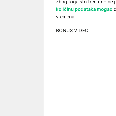
zbog toga što trenutno ne p
količinu podataka mogao
d
vremena.
BONUS VIDEO: