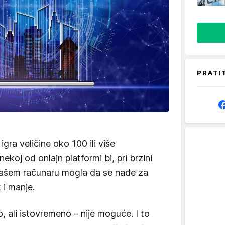
PRATI
gra veličine oko 100 ili više
nekoj od onlajn platformi bi, pri brzini
vašem računaru mogla da se nađe za
 i manje.
 ali istovremeno – nije moguće. I to