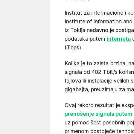
Institut za informacione i 
Institute of Information a
iz Tokija nedavno je postig
podataka putem
interneta
o
(Tbps).
Kolika je to zaista brzina, n
signala od 402 Tbit/s koris
fajlova ili instalacije velikih
gigabajta, preuzimaju za ma
Ovaj rekord rezultat je eks
prenošenje signala putem 
uz pomoć šest posebnih poja
primenom postojeće tehnolog