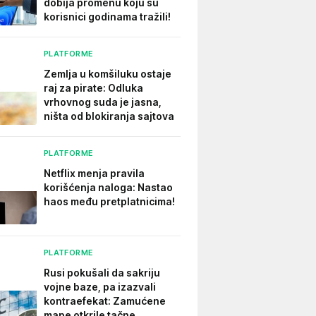
dobija promenu koju su
korisnici godinama tražili!
PLATFORME
Zemlja u komšiluku ostaje
raj za pirate: Odluka
vrhovnog suda je jasna,
ništa od blokiranja sajtova
PLATFORME
Netflix menja pravila
korišćenja naloga: Nastao
haos među pretplatnicima!
PLATFORME
Rusi pokušali da sakriju
vojne baze, pa izazvali
kontraefekat: Zamućene
mape otkrile tačne