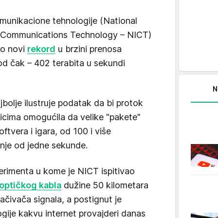
komunikacione tehnologije (National
nd Communications Technology – NICT)
ao novi
rekord
u brzini prenosa
d čak – 402 terabita u sekundi
N
ajbolje ilustruje podatak da bi protok
nicima omogućila da velike "pakete"
 softvera i igara, od 100 i više
nje od jedne sekunde.
perimenta u kome je NICT ispitivao
optičkog kabla
dužine 50 kilometara
čivača signala, a postignut je
ije kakvu internet provajderi danas