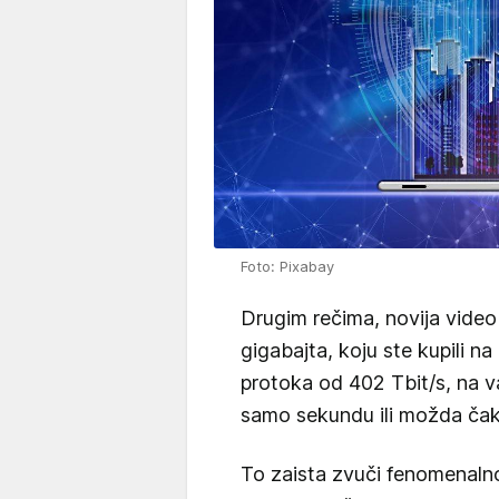
Foto: Pixabay
Drugim rečima, novija video i
gigabajta, koju ste kupili na 
protoka od 402 Tbit/s, na 
samo sekundu ili možda čak
To zaista zvuči fenomenalno,