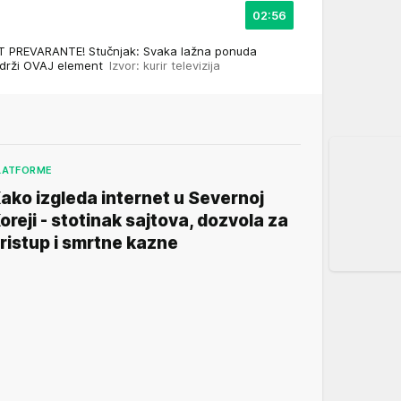
02:56
PREVARANTE! Stučnjak: Svaka lažna ponuda
adrži OVAJ element
Izvor: kurir televizija
LATFORME
ako izgleda internet u Severnoj
oreji - stotinak sajtova, dozvola za
ristup i smrtne kazne