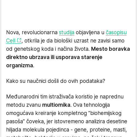
Nova, revolucionarna
studija
objavljena u
časopisu
Cell
, otkrila je da biološki uzrast ne zavisi samo
od genetskog koda i načina života.
Mesto boravka
direktno ubrzava ili usporava starenje
organizma
.
Kako su naučnici došli do ovih podataka?
Međunarodni tim istraživača koristio je naprednu
metodu zvanu
multiomika
. Ova tehnologija
omogućava kreiranje kompletnog "biohemijskog
pasoša" čoveka, jer istovremeno analizira desetine
hiljada molekula pojedinca - gene, proteine, masti,