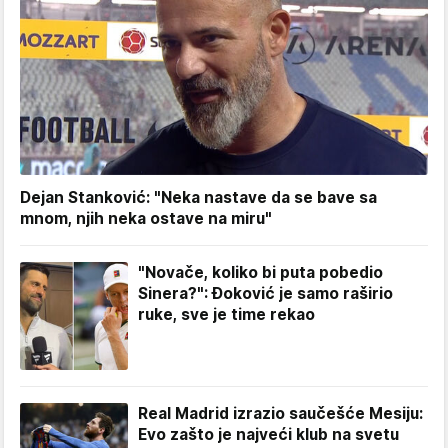
Dejan Stanković: "Neka nastave da se bave sa
mnom, njih neka ostave na miru"
"Novače, koliko bi puta pobedio
Sinera?": Đoković je samo raširio
ruke, sve je time rekao
Real Madrid izrazio saučešće Mesiju:
Evo zašto je najveći klub na svetu