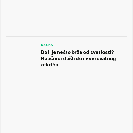
NAUKA
Da li je nešto brže od svetlosti?
Naučnici došli do neverovatnog
otkrića