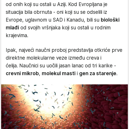
od onih koji su ostali u Aziji. Kod Evropljana je
situacija bila obrnuta - oni koji su se odselili iz
Evrope, uglavnom u SAD i Kanadu, bili su
biološki
mlađi
od svojih vršnjaka koji su ostali u rodnim
krajevima.
Ipak, najveći naučni proboj predstavlja otkriće prve
direktne molekularne veze između creva i
ćelija. Naučnici su uočili jasan lanac od tri karike -
crevni mikrob
,
molekul masti
i
gen za starenje
.