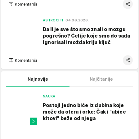
Komentariši
ASTROCITI
04.06.2026.
Da li je sve što smo znali o mozgu
pogrešno? Ćelije koje smo do sada
ignorisali možda kriju ključ
Komentariši
Najnovije
Najčitanije
NAUKA
Postoji jedno biće iz dubina koje
može da otera i orke: Čak i "ubice
kitovi" beže od njega