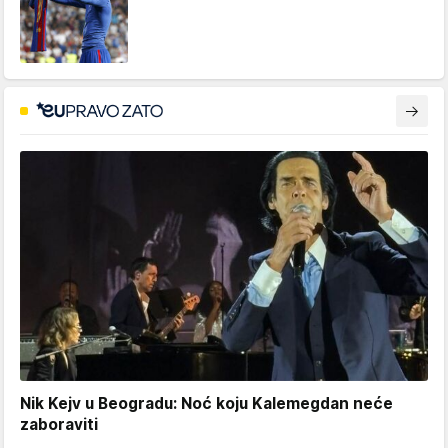
Nik Kejv u Beogradu: Noć koju Kalemegdan neće
zaboraviti