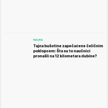
NAUKA
Tajna bušotine zapečaćene čeličnim
poklopcem: Šta su to naučnici
pronašli na 12 kilometara dubine?