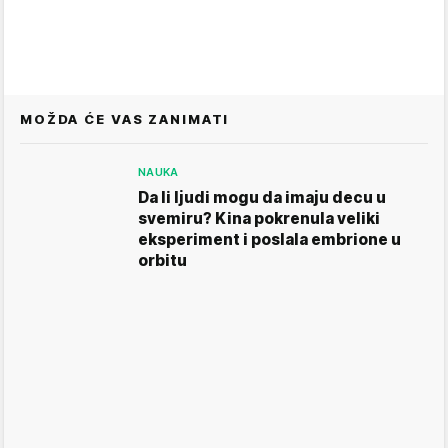
MOŽDA ĆE VAS ZANIMATI
NAUKA
Da li ljudi mogu da imaju decu u
svemiru? Kina pokrenula veliki
eksperiment i poslala embrione u
orbitu