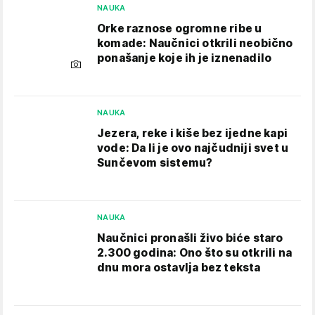
NAUKA
Orke raznose ogromne ribe u
komade: Naučnici otkrili neobično
ponašanje koje ih je iznenadilo
NAUKA
Jezera, reke i kiše bez ijedne kapi
vode: Da li je ovo najčudniji svet u
Sunčevom sistemu?
NAUKA
Naučnici pronašli živo biće staro
2.300 godina: Ono što su otkrili na
dnu mora ostavlja bez teksta