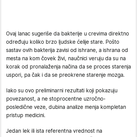
Ovaj lanac sugeriše da bakterije u crevima direktno
određuju koliko brzo ljudske ćelije stare. Pošto
sastav ovih bakterija zavisi od ishrane, a ishrana od
mesta na kom čovek živi, naučnici veruju da su na
korak od pronalaženja načina da se proces starenja
uspori, pa čak i da se preokrene starenje mozga.
Iako su ovo preliminarni rezultati koji pokazuju
povezanost, a ne stoprocentne uzročno-
posledične veze, dubina analize menja kompletan
pristup medicini.
Jedan lek ili ista referentna vrednost na