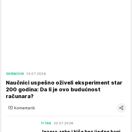
SKIRMIONI
14.07.2026.
Naučnici uspešno oživeli eksperiment star
200 godina: Da li je ovo budućnost
računara?
Komentariši
TITAN
23.07.2026.
Jezera, reke i kiše bez ijedne kapi