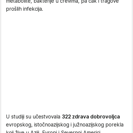
metabolite, bakterije u crevima, pa čak i tragove
prošlih infekcija.
U studiji su učestvovala
322 zdrava dobrovoljca
evropskog, istočnoazijskog i južnoazijskog porekla
koji žive u Aziji, Evropi i Severnoj Americi.