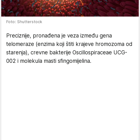
Foto: Shutterstock
Preciznije, pronađena je veza između gena
telomeraze (enzima koji štiti krajeve hromozoma od
starenja), crevne bakterije Oscillospiraceae UCG-
002 i molekula masti sfingomijelina.