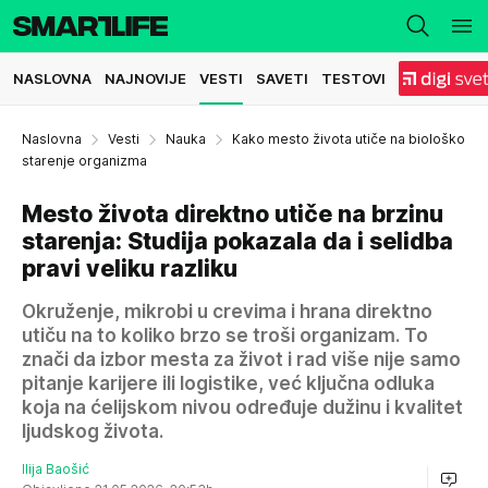
NASLOVNA
NAJNOVIJE
VESTI
SAVETI
TESTOVI
Naslovna
Vesti
Nauka
Kako mesto života utiče na biološko
starenje organizma
Mesto života direktno utiče na brzinu
starenja: Studija pokazala da i selidba
pravi veliku razliku
Okruženje, mikrobi u crevima i hrana direktno
utiču na to koliko brzo se troši organizam. To
znači da izbor mesta za život i rad više nije samo
pitanje karijere ili logistike, već ključna odluka
koja na ćelijskom nivou određuje dužinu i kvalitet
ljudskog života.
Ilija Baošić