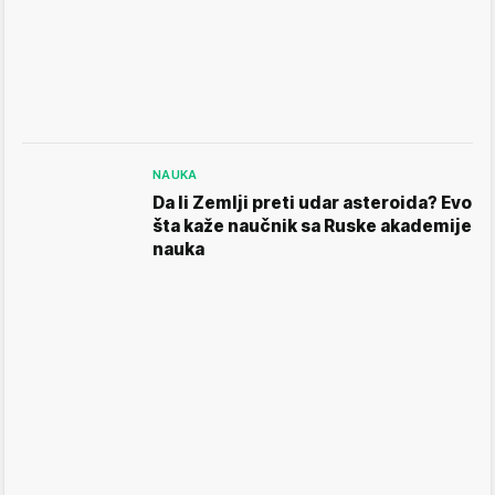
NAUKA
Da li Zemlji preti udar asteroida? Evo
šta kaže naučnik sa Ruske akademije
nauka