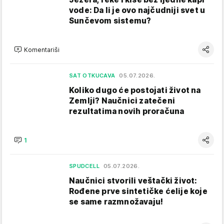
vode: Da li je ovo najčudniji svet u
Sunčevom sistemu?
Komentariši
SAT OTKUCAVA
05.07.2026.
Koliko dugo će postojati život na
Zemlji? Naučnici zatečeni
rezultatima novih proračuna
1
SPUDCELL
05.07.2026.
Naučnici stvorili veštački život:
Rođene prve sintetičke ćelije koje
se same razmnožavaju!