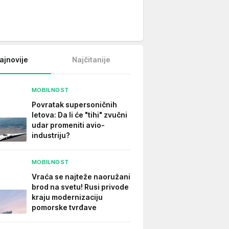
ajnovije
Najčitanije
MOBILNOST
Povratak supersoničnih
letova: Da li će "tihi" zvučni
udar promeniti avio-
industriju?
MOBILNOST
Vraća se najteže naoružani
brod na svetu! Rusi privode
kraju modernizaciju
pomorske tvrđave