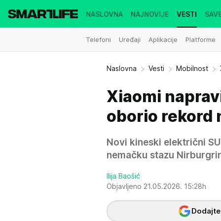
NASLOVNA
NAJNOVIJE
VESTI
SAVE
Telefoni
Uređaji
Aplikacije
Platforme
Naslovna
Vesti
Mobilnost
Xiaomi naprav
oborio rekord 
Novi kineski električni S
nemačku stazu Nirburgri
Ilija Baošić
Objavljeno 21.05.2026. 15:28h
Dodajte