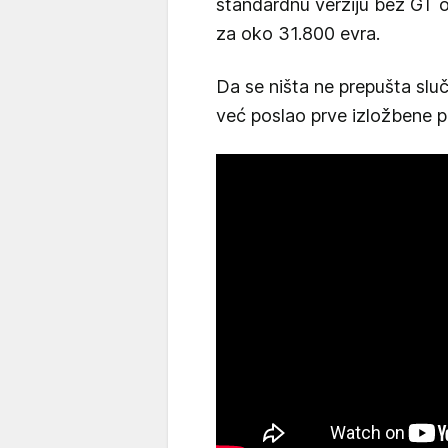
standardnu verziju bez GT o
za oko 31.800 evra.
Da se ništa ne prepušta slu
već poslao prve izložbene p