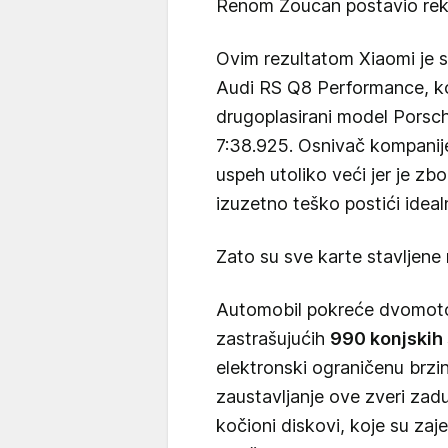
Renom Žoucan postavio re
Ovim rezultatom Xiaomi je s
Audi RS Q8 Performance, koj
drugoplasirani model Porsc
7:38.925. Osnivač kompanije 
uspeh utoliko veći jer je zb
izuzetno teško postići idea
Zato su sve karte stavljene 
Automobil pokreće dvomotor
zastrašujućih
990 konjskih
elektronski ograničenu brzi
zaustavljanje ove zveri zad
kočioni diskovi, koje su zaje