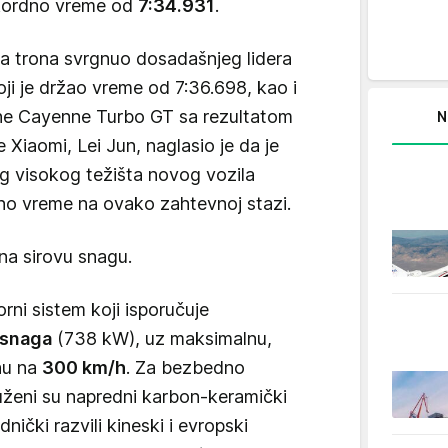
kordno vreme od
7:34.931
.
a trona svrgnuo dosadašnjeg lidera
i je držao vreme od 7:36.698, kao i
he Cayenne Turbo GT sa rezultatom
N
Xiaomi, Lei Jun, naglasio je da je
og visokog težišta novog vozila
lno vreme na ovako zahtevnoj stazi.
na sirovu snagu.
ni sistem koji isporučuje
 snaga
(738 kW), uz maksimalnu,
nu na
300 km/h
. Za bezbedno
uženi su napredni karbon-keramički
dnički razvili kineski i evropski