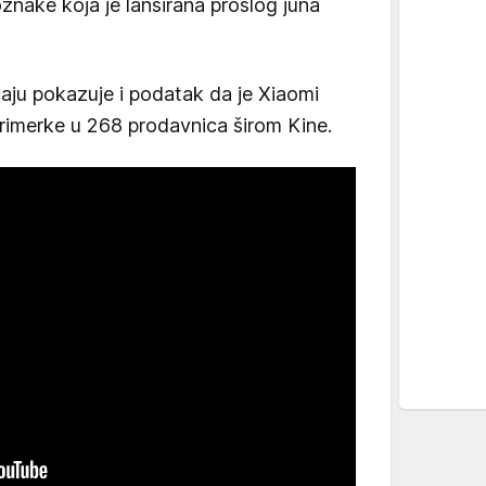
znake koja je lansirana prošlog juna
čaju pokazuje i podatak da je Xiaomi
rimerke u 268 prodavnica širom Kine.