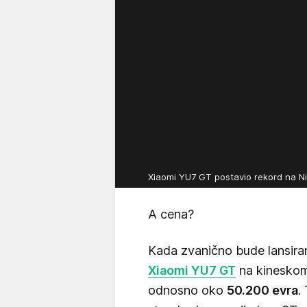
Xiaomi YU7 GT postavio rekord na N
A cena?
Kada zvanično bude lansira
Xiaomi YU7 GT
na kineskom 
odnosno oko
50.200 evra
.