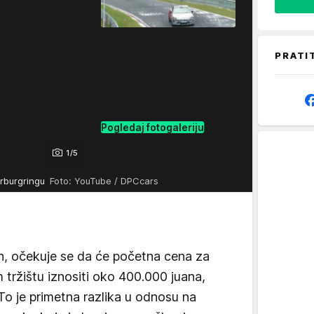
PRATI
Pogledaj fotogaleriju
1/5
irburgringu
Foto: YouTube / DPCcars
n, očekuje se da će početna cena za
tržištu iznositi oko 400.000 juana,
 To je primetna razlika u odnosu na