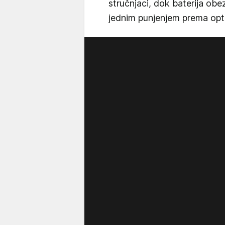
stručnjaci, dok baterija o
jednim punjenjem prema opti