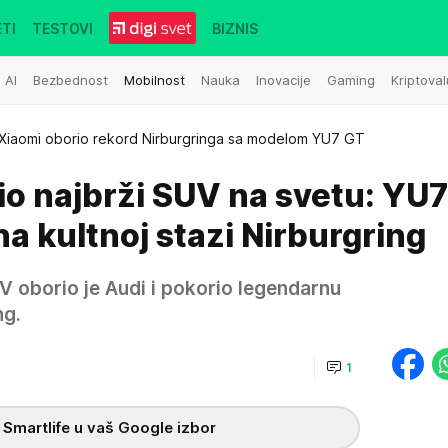
TI
TESTOVI
BIZNIS
AI
Bezbednost
Mobilnost
Nauka
Inovacije
Gaming
Kriptoval
Xiaomi oborio rekord Nirburgringa sa modelom YU7 GT
io najbrži SUV na svetu: YU
na kultnoj stazi Nirburgring
UV oborio je Audi i pokorio legendarnu
ng.
1
 Smartlife u vaš Google izbor