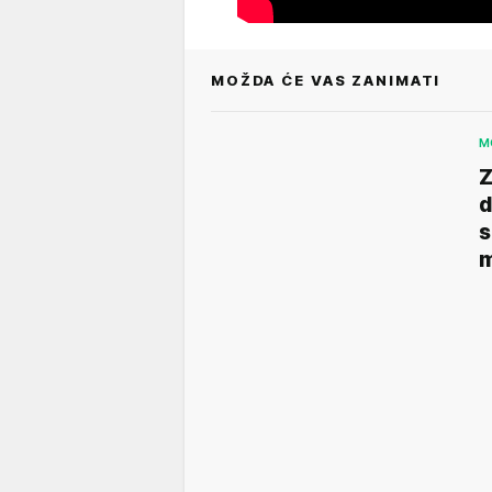
MOŽDA ĆE VAS ZANIMATI
M
Z
d
s
m