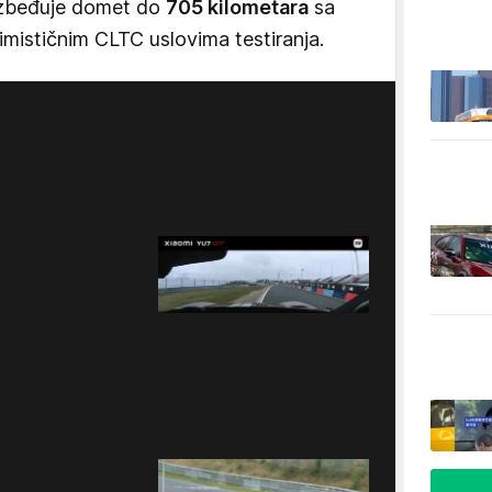
bezbeđuje domet do
705 kilometara
sa
mističnim CLTC uslovima testiranja.