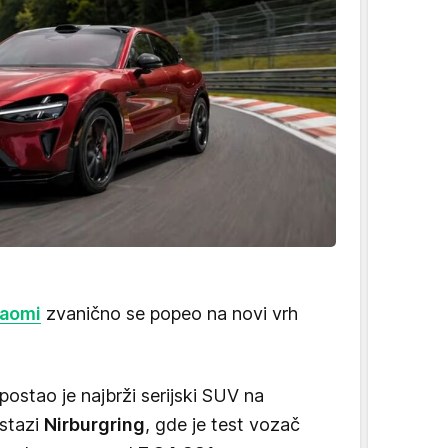
iaomi
zvanično se popeo na novi vrh
postao je najbrži serijski SUV na
stazi
Nirburgring
, gde je test vozač