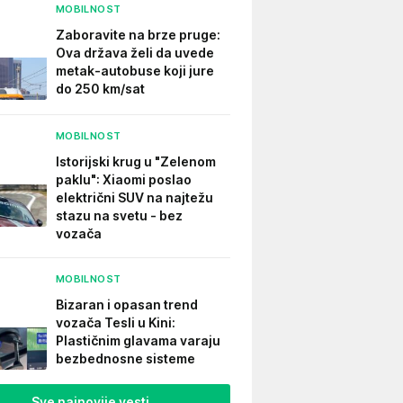
MOBILNOST
Zaboravite na brze pruge:
Ova država želi da uvede
metak-autobuse koji jure
do 250 km/sat
MOBILNOST
Istorijski krug u "Zelenom
paklu": Xiaomi poslao
električni SUV na najtežu
stazu na svetu - bez
vozača
MOBILNOST
Bizaran i opasan trend
vozača Tesli u Kini:
Plastičnim glavama varaju
bezbednosne sisteme
Sve najnovije vesti