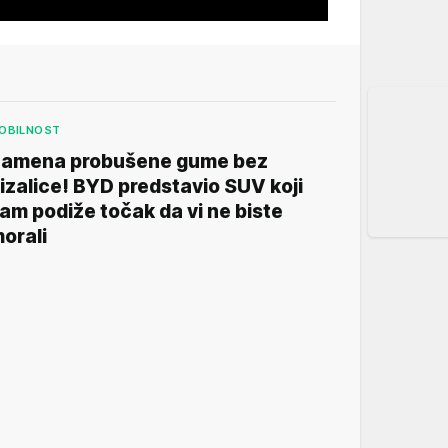
OBILNOST
amena probušene gume bez
izalice! BYD predstavio SUV koji
am podiže točak da vi ne biste
orali