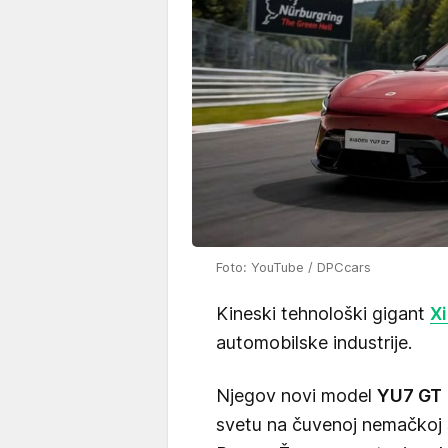
Foto: YouTube / DPCcars
Kineski tehnološki gigant
X
automobilske industrije.
Njegov novi model
YU7 GT
svetu na čuvenoj nemačkoj 