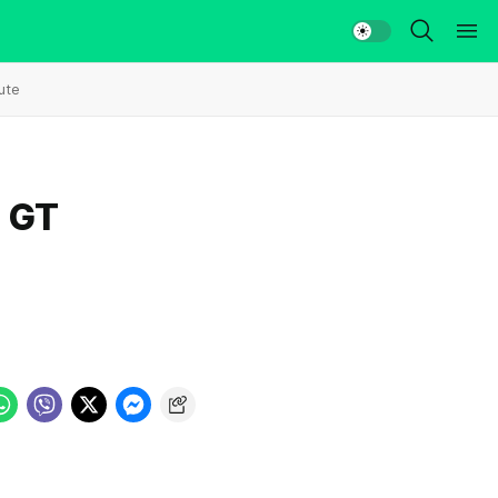
ute
7 GT