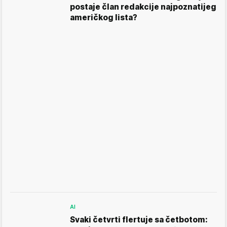
postaje član redakcije najpoznatijeg
američkog lista?
AI
Svaki četvrti flertuje sa četbotom: