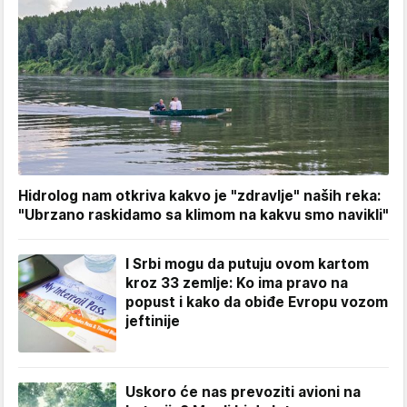
Hidrolog nam otkriva kakvo je "zdravlje" naših reka:
"Ubrzano raskidamo sa klimom na kakvu smo navikli"
I Srbi mogu da putuju ovom kartom
kroz 33 zemlje: Ko ima pravo na
popust i kako da obiđe Evropu vozom
jeftinije
Uskoro će nas prevoziti avioni na