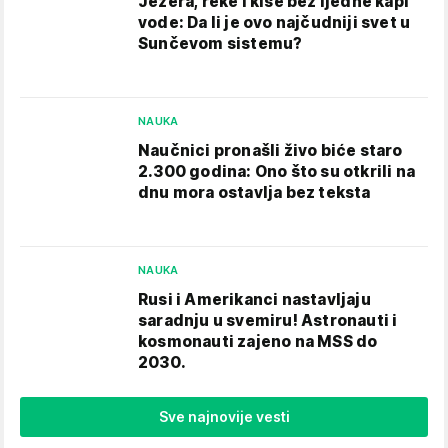
Jezera, reke i kiše bez ijedne kapi
vode: Da li je ovo najčudniji svet u
Sunčevom sistemu?
NAUKA
Naučnici pronašli živo biće staro
2.300 godina: Ono što su otkrili na
dnu mora ostavlja bez teksta
NAUKA
Rusi i Amerikanci nastavljaju
saradnju u svemiru! Astronauti i
kosmonauti zajeno na MSS do
2030.
Sve najnovije vesti