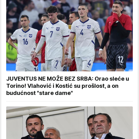
JUVENTUS NE MOŽE BEZ SRBA: Orao sleće u
Torino! Vlahović i Kostić su prošlost, a on
budućnost "stare dame"