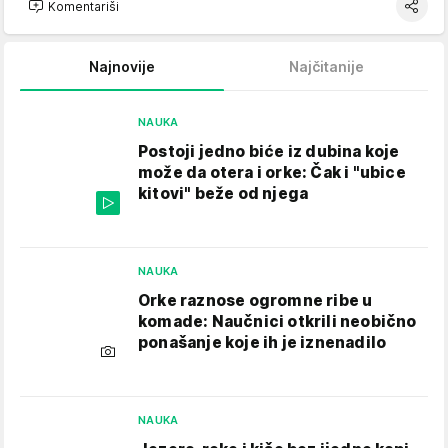
Komentariši
Najnovije
Najčitanije
NAUKA
Postoji jedno biće iz dubina koje
može da otera i orke: Čak i "ubice
kitovi" beže od njega
NAUKA
Orke raznose ogromne ribe u
komade: Naučnici otkrili neobično
ponašanje koje ih je iznenadilo
NAUKA