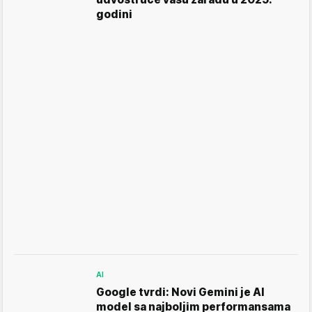
godini
AI
Google tvrdi: Novi Gemini je AI
model sa najboljim performansama