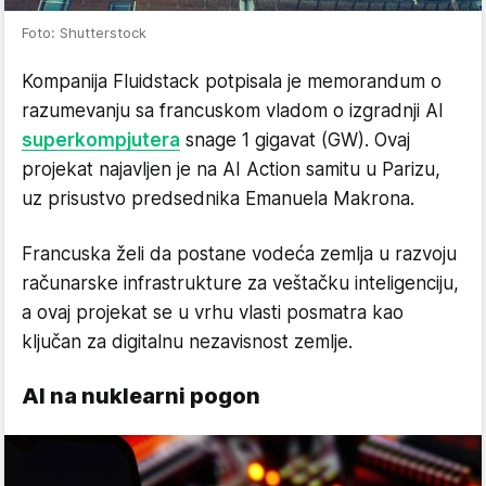
Foto: Shutterstock
Kompanija Fluidstack potpisala je memorandum o
razumevanju sa francuskom vladom o izgradnji AI
superkompjutera
snage 1 gigavat (GW). Ovaj
projekat najavljen je na AI Action samitu u Parizu,
uz prisustvo predsednika Emanuela Makrona.
Francuska želi da postane vodeća zemlja u razvoju
računarske infrastrukture za veštačku inteligenciju,
a ovaj projekat se u vrhu vlasti posmatra kao
ključan za digitalnu nezavisnost zemlje.
AI na nuklearni pogon