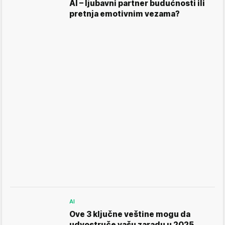
AI – ljubavni partner budućnosti ili
pretnja emotivnim vezama?
AI
Ove 3 ključne veštine mogu da
udvostruče vašu zaradu u 2025.