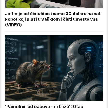
Jeftinije od čistačice i samo 30 dolara na sat:
Robot koji ulazi u vaš dom i čisti umesto vas
(VIDEO)
"Pametniji od pacova - ni blizu": Otac