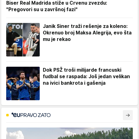
Biser Real Madrida stiže u Crvenu zvezdu:
"Pregovori su u završnoj fazi"
Janik Siner traži rešenje za koleno:
Okrenuo broj Maksa Alegrija, evo šta
mu je rekao
Dok PSŽ troši milijarde francuski
fudbal se raspada: Još jedan velikan
na ivici bankrota i gašenja