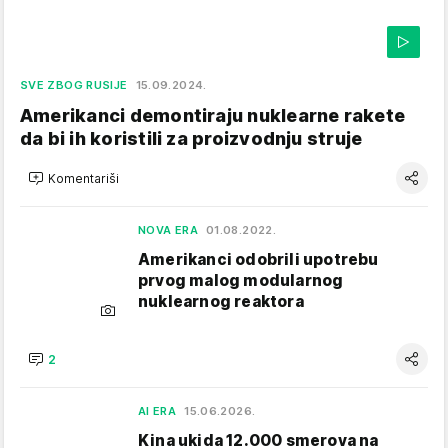
SVE ZBOG RUSIJE
15.09.2024.
Amerikanci demontiraju nuklearne rakete
da bi ih koristili za proizvodnju struje
Komentariši
NOVA ERA
01.08.2022.
Amerikanci odobrili upotrebu
prvog malog modularnog
nuklearnog reaktora
2
AI ERA
15.06.2026.
Kina ukida 12.000 smerova na