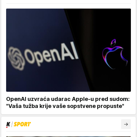
OpenAI uzvraća udarac Apple-u pred sudom:
"Vaša tužba krije vaše sopstvene propuste"