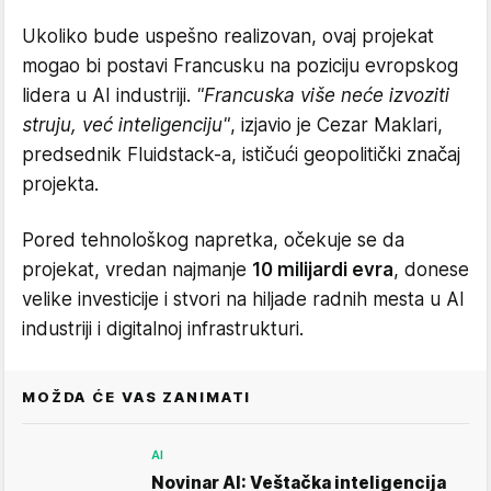
Ukoliko bude uspešno realizovan, ovaj projekat
mogao bi postavi Francusku na poziciju evropskog
lidera u AI industriji.
"Francuska više neće izvoziti
struju, već inteligenciju"
, izjavio je Cezar Maklari,
predsednik Fluidstack-a, ističući geopolitički značaj
projekta.
Pored tehnološkog napretka, očekuje se da
projekat, vredan najmanje
10 milijardi evra
, donese
velike investicije i stvori na hiljade radnih mesta u AI
industriji i digitalnoj infrastrukturi.
MOŽDA ĆE VAS ZANIMATI
AI
Novinar AI: Veštačka inteligencija