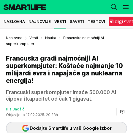
NASLOVNA
NAJNOVIJE
VESTI
SAVETI
TESTOVI
Naslovna
Vesti
Nauka
Francuska najmoćniji AI
superkompjuter
Francuska gradi najmoćniji AI
superkompjuter: Koštaće najmanje 10
milijardi evra i napajaće ga nuklearna
energija!
Francuski superkompjuter imaće 500.000 AI
čipova i kapacitet od čak 1 gigavat.
Ilija Baošić
Objavljeno 17.02.2025. 20:23h
Dodajte Smartlife u vaš Google izbor