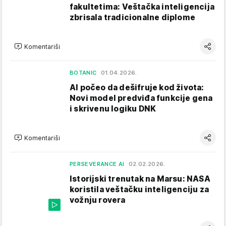
fakultetima: Veštačka inteligencija
zbrisala tradicionalne diplome
Komentariši
BOTANIC
01.04.2026.
AI počeo da dešifruje kod života:
Novi model predviđa funkcije gena
i skrivenu logiku DNK
Komentariši
PERSEVERANCE AI
02.02.2026.
Istorijski trenutak na Marsu: NASA
koristila veštačku inteligenciju za
vožnju rovera