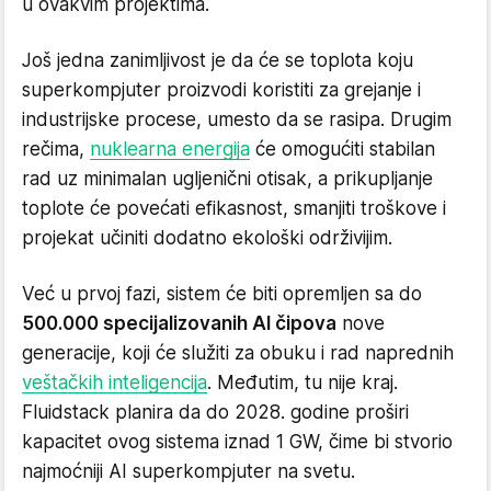
u ovakvim projektima.
Još jedna zanimljivost je da će se toplota koju
superkompjuter proizvodi koristiti za grejanje i
industrijske procese, umesto da se rasipa. Drugim
rečima,
nuklearna energija
će omogućiti stabilan
rad uz minimalan ugljenični otisak, a prikupljanje
toplote će povećati efikasnost, smanjiti troškove i
projekat učiniti dodatno ekološki održivijim.
Već u prvoj fazi, sistem će biti opremljen sa do
500.000 specijalizovanih AI čipova
nove
generacije, koji će služiti za obuku i rad naprednih
veštačkih inteligencija
. Međutim, tu nije kraj.
Fluidstack planira da do 2028. godine proširi
kapacitet ovog sistema iznad 1 GW, čime bi stvorio
najmoćniji AI superkompjuter na svetu.