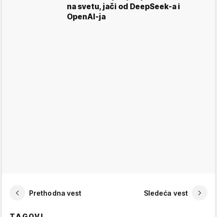
na svetu, jači od DeepSeek-a i
OpenAI-ja
Prethodna vest
Sledeća vest
TAGOVI