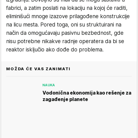
fabrici, a zatim poslati na lokaciju na kojoj će raditi,
eliminišući mnoge izazove prilagođene konstrukcije
na licu mesta. Pored toga, oni su struktuirani na
način da omogućavaju pasivnu bezbednost, gde
nisu potrebne nikakve radnje operatera da bi se
reaktor isključio ako dođe do problema.
MOŽDA ĆE VAS ZANIMATI
NAUKA
Vodonična ekonomija kao rešenje za
zagađenje planete