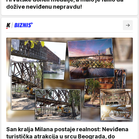
dožive neviđenu nepravdu!
San kralja Milana postaje realnost: Neviđena
turistička atrakcija u srcu Beograda, do