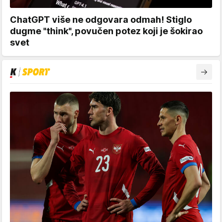
ChatGPT više ne odgovara odmah! Stiglo
dugme "think", povučen potez koji je šokirao
svet