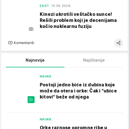
EAST
13.05.2026.
Kinezi ukrotili veštačko sunce!
Rešili problem koji je decenijama
kočio nuklearnu fuziju
Komentariši
Najnovije
Najčitanije
NAUKA
Postoji jedno biće iz dubina koje
može da otera i orke: Čak i "ubice
kitovi" beže od njega
NAUKA
Orke raznose ogromne ribe u