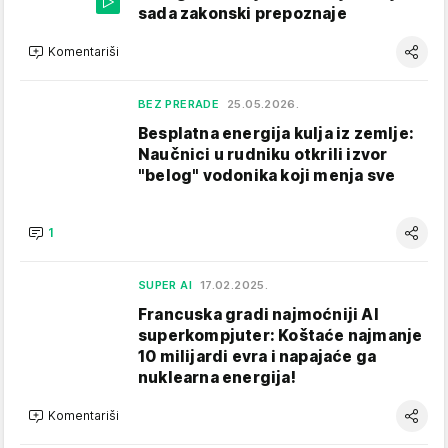
sada zakonski prepoznaje
Komentariši
BEZ PRERADE
25.05.2026.
Besplatna energija kulja iz zemlje:
Naučnici u rudniku otkrili izvor
"belog" vodonika koji menja sve
1
SUPER AI
17.02.2025.
Francuska gradi najmoćniji AI
superkompjuter: Koštaće najmanje
10 milijardi evra i napajaće ga
nuklearna energija!
Komentariši