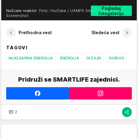
Pogledaj
NuScale reaktor
Foto: YouTube / UAMPS SmartEnergy /
fotogaleriju
Screenshot
Prethodna vest
Sledeća vest
TAGOVI
NUKLEARNA ENERGIJA
ENERGIJA
DIZAJN
GORIVO
Pridruži se SMARTLIFE zajednici.
2