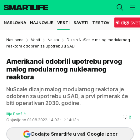
NASLOVNA
NAJNOVIJE
VESTI
SAVETI
TESTOVI
Naslovna
Vesti
Nauka
Dizajn NuScale malog modularnog
reaktora odobren za upotrebu u SAD
Amerikanci odobrili upotrebu prvog
malog modularnog nuklearnog
reaktora
NuScale dizajn malog modularnog reaktora je
odobren za upotrebu u SAD, a prvi primerak će
biti operativan 2030. godine.
Ilija Baošić
2
Objavljeno 01.08.2022. 14:03h
→ 14:13h
Dodajte Smartlife u vaš Google izbor