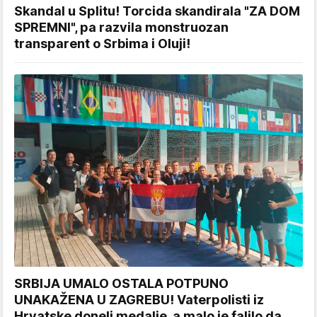
Skandal u Splitu! Torcida skandirala "ZA DOM
SPREMNI", pa razvila monstruozan
transparent o Srbima i Oluji!
SRBIJA UMALO OSTALA POTPUNO
UNAKAŽENA U ZAGREBU! Vaterpolisti iz
Hrvatske doneli medalje, a malo je falilo da