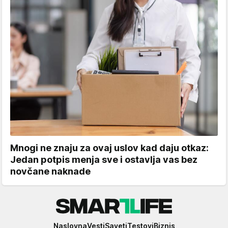
Mnogi ne znaju za ovaj uslov kad daju otkaz:
Jedan potpis menja sve i ostavlja vas bez
novčane naknade
Smartlife
Naslovna
Vesti
Saveti
Testovi
Biznis