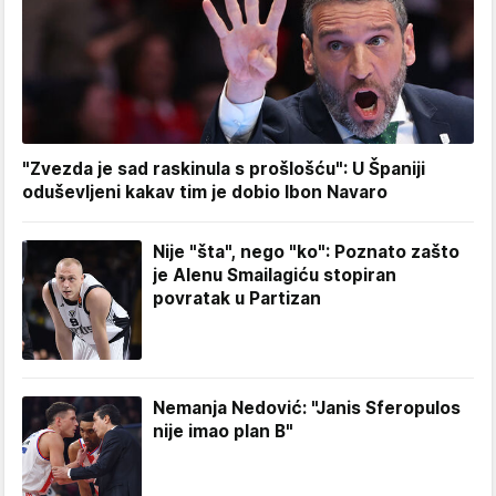
"Zvezda je sad raskinula s prošlošću": U Španiji
oduševljeni kakav tim je dobio Ibon Navaro
Nije "šta", nego "ko": Poznato zašto
je Alenu Smailagiću stopiran
povratak u Partizan
Nemanja Nedović: "Janis Sferopulos
nije imao plan B"