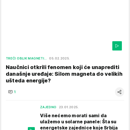
TREĆI OBLIK MAGNETI…
05.02.2025.
Naučnici otkrili fenomen koji će unaprediti
današnje uređaje: Silom magneta do velikih
ušteda energije?
1
ZAJEDNO
23.01.2025.
Više nećemo morati sami da
ulažemo u solarne panele: Šta su
energetske zajednice koje Srbija