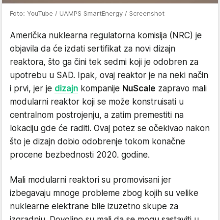
Foto: YouTube / UAMPS SmartEnergy / Screenshot
Američka nuklearna regulatorna komisija (NRC) je
objavila da će izdati sertifikat za novi dizajn
reaktora, što ga čini tek sedmi koji je odobren za
upotrebu u SAD. Ipak, ovaj reaktor je na neki način
i prvi, jer je
dizajn
kompanije
NuScale
zapravo mali
modularni reaktor koji se može konstruisati u
centralnom postrojenju, a zatim premestiti na
lokaciju gde će raditi. Ovaj potez se očekivao nakon
što je dizajn dobio odobrenje tokom konačne
procene bezbednosti 2020. godine.
Mali modularni reaktori su promovisani jer
izbegavaju mnoge probleme zbog kojih su velike
nuklearne elektrane bile izuzetno skupe za
izgradnju. Dovoljno su mali da se mogu sastaviti u