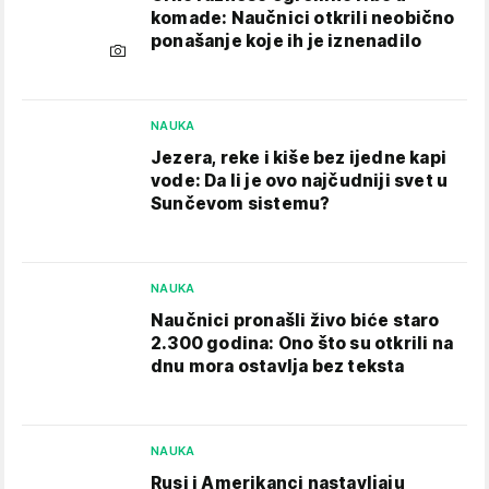
komade: Naučnici otkrili neobično
ponašanje koje ih je iznenadilo
NAUKA
Jezera, reke i kiše bez ijedne kapi
vode: Da li je ovo najčudniji svet u
Sunčevom sistemu?
NAUKA
Naučnici pronašli živo biće staro
2.300 godina: Ono što su otkrili na
dnu mora ostavlja bez teksta
NAUKA
Rusi i Amerikanci nastavljaju