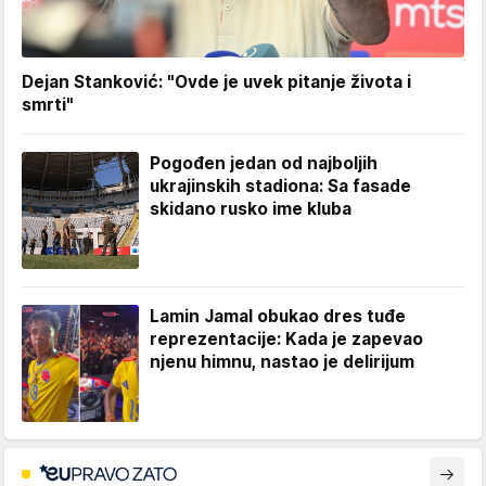
Dejan Stanković: "Ovde je uvek pitanje života i
smrti"
Pogođen jedan od najboljih
ukrajinskih stadiona: Sa fasade
skidano rusko ime kluba
Lamin Jamal obukao dres tuđe
reprezentacije: Kada je zapevao
njenu himnu, nastao je delirijum