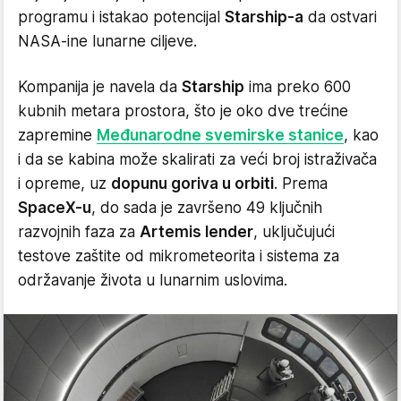
programu i istakao potencijal
Starship-a
da ostvari
NASA-ine lunarne ciljeve.
Kompanija je navela da
Starship
ima preko 600
kubnih metara prostora, što je oko dve trećine
zapremine
Međunarodne svemirske stanice
, kao
i da se kabina može skalirati za veći broj istraživača
i opreme, uz
dopunu goriva u orbiti
. Prema
SpaceX-u
, do sada je završeno 49 ključnih
razvojnih faza za
Artemis lender
, uključujući
testove zaštite od mikrometeorita i sistema za
održavanje života u lunarnim uslovima.