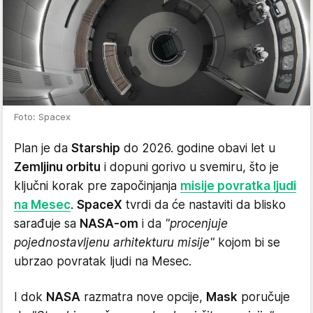
Foto: Spacex
Plan je da
Starship
do 2026. godine obavi let u
Zemljinu orbitu
i dopuni gorivo u svemiru, što je
ključni korak pre započinjanja
misije povratka ljudi
na Mesec
.
SpaceX
tvrdi da će nastaviti da blisko
sarađuje sa
NASA-om
i da
"procenjuje
pojednostavljenu arhitekturu misije"
kojom bi se
ubrzao povratak ljudi na Mesec.
I dok
NASA
razmatra nove opcije,
Mask
poručuje