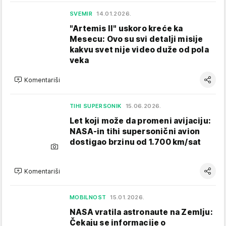
SVEMIR
14.01.2026.
"Artemis II" uskoro kreće ka
Mesecu: Ovo su svi detalji misije
kakvu svet nije video duže od pola
veka
Komentariši
TIHI SUPERSONIK
15.06.2026.
Let koji može da promeni avijaciju:
NASA-in tihi supersonični avion
dostigao brzinu od 1.700 km/sat
Komentariši
MOBILNOST
15.01.2026.
NASA vratila astronaute na Zemlju:
Čekaju se informacije o