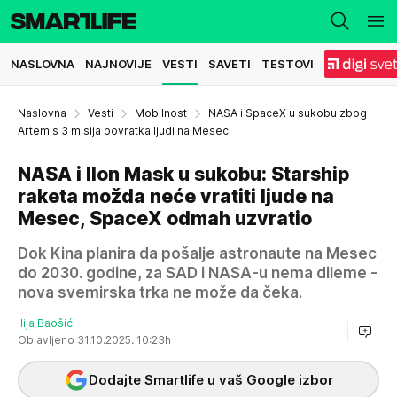
NASLOVNA
NAJNOVIJE
VESTI
SAVETI
TESTOVI
Naslovna
Vesti
Mobilnost
NASA i SpaceX u sukobu zbog
Artemis 3 misija povratka ljudi na Mesec
NASA i Ilon Mask u sukobu: Starship
raketa možda neće vratiti ljude na
Mesec, SpaceX odmah uzvratio
Dok Kina planira da pošalje astronaute na Mesec
do 2030. godine, za SAD i NASA-u nema dileme -
nova svemirska trka ne može da čeka.
Ilija Baošić
Objavljeno 31.10.2025. 10:23h
Dodajte Smartlife u vaš Google izbor