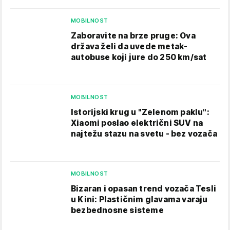
MOBILNOST
Zaboravite na brze pruge: Ova
država želi da uvede metak-
autobuse koji jure do 250 km/sat
MOBILNOST
Istorijski krug u "Zelenom paklu":
Xiaomi poslao električni SUV na
najtežu stazu na svetu - bez vozača
MOBILNOST
Bizaran i opasan trend vozača Tesli
u Kini: Plastičnim glavama varaju
bezbednosne sisteme