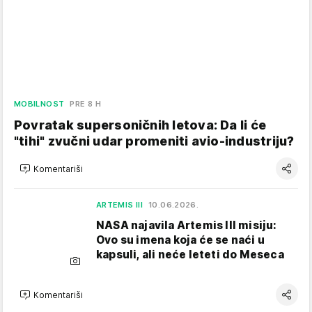
MOBILNOST
PRE 8 H
Povratak supersoničnih letova: Da li će
"tihi" zvučni udar promeniti avio-industriju?
Komentariši
ARTEMIS III
10.06.2026.
NASA najavila Artemis III misiju:
Ovo su imena koja će se naći u
kapsuli, ali neće leteti do Meseca
Komentariši