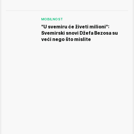
MOBILNOST
"U svemiru će živeti milioni":
Svemirski snovi Džefa Bezosa su
veći nego što mislite