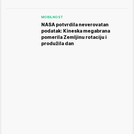
MOBILNOST
NASA potvrdila neverovatan
podatak: Kineska megabrana
pomerila Zemljinu rotaciju i
produžila dan