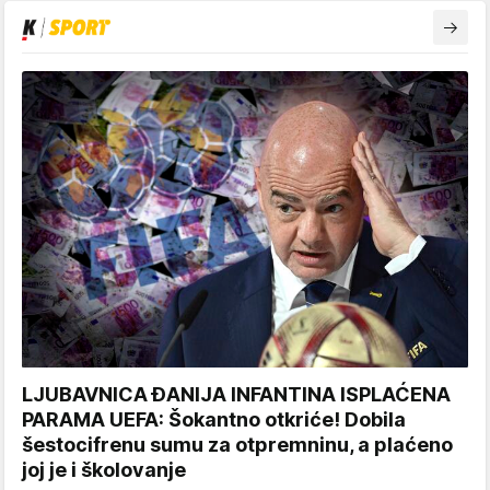
LJUBAVNICA ĐANIJA INFANTINA ISPLAĆENA
PARAMA UEFA: Šokantno otkriće! Dobila
šestocifrenu sumu za otpremninu, a plaćeno
joj je i školovanje