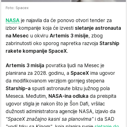
Foto: Spacex
NASA
je najavila da će ponovo otvori tender za
izbor kompanije koja će izvesti
sletanje astronauta
na Mesec
u okviru
Artemis 3 misije
, zbog
zabrinutosti oko sporog napretka razvoja
Starship
rakete kompanije SpaceX
.
Artemis 3 misija
povratka ljudi na Mesec je
planirana za 2028. godinu, a
SpaceX
ima ugovor
da modifikovanom verzijom gornjeg stepena
Starship-a
spusti astronaute blizu južnog pola
Meseca. Međutim,
NASA-ina odluka
da preispita
ugovor stigla je nakon što je Šon Dafi, vršilac
dužnosti administratora agencije NASA, izjavio da
"SpaceX značajno kasni sa planovima"
i da SAD
"vodi trku sa Kinom"
, koja planira svoje
sletanje do