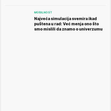
MOBILNOST
Najveća simulacija svemira ikad
puštena u rad: Već menja ono što
smo mislili da znamo o univerzumu