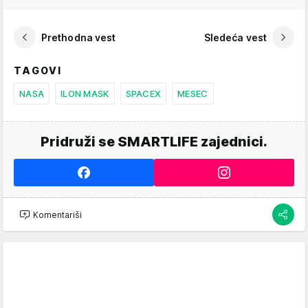
Prethodna vest
Sledeća vest
TAGOVI
NASA
ILON MASK
SPACEX
MESEC
Pridruži se SMARTLIFE zajednici.
Komentariši