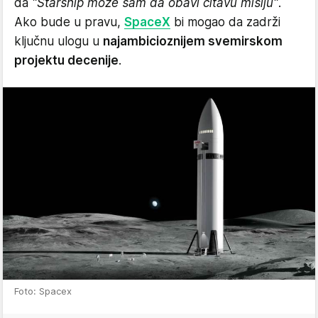
da
"Starship može sam da obavi čitavu misiju"
.
Ako bude u pravu,
SpaceX
bi mogao da zadrži
ključnu ulogu u
najambicioznijem svemirskom
projektu decenije
.
Foto: Spacex