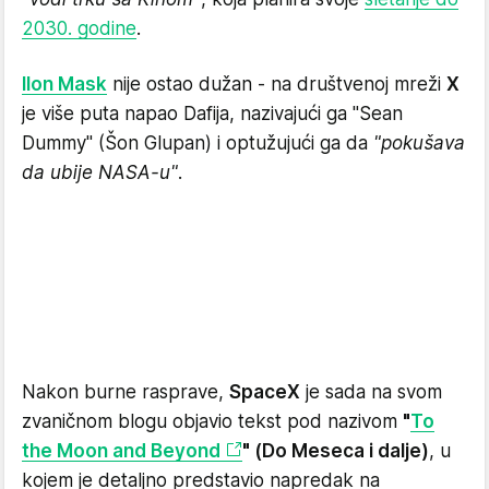
2030. godine
.
Ilon Mask
nije ostao dužan - na društvenoj mreži
X
je više puta napao Dafija, nazivajući ga "Sean
Dummy" (Šon Glupan) i optužujući ga da
"pokušava
da ubije NASA-u"
.
Nakon burne rasprave,
SpaceX
je sada na svom
zvaničnom blogu objavio tekst pod nazivom
"
To
the Moon and Beyond
" (Do Meseca i dalje)
, u
kojem je detaljno predstavio napredak na