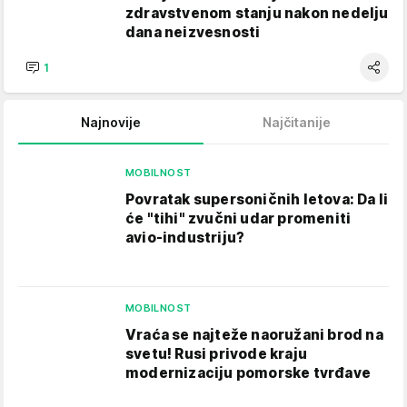
zdravstvenom stanju nakon nedelju
dana neizvesnosti
1
Najnovije
Najčitanije
MOBILNOST
Povratak supersoničnih letova: Da li
će "tihi" zvučni udar promeniti
avio-industriju?
MOBILNOST
Vraća se najteže naoružani brod na
svetu! Rusi privode kraju
modernizaciju pomorske tvrđave