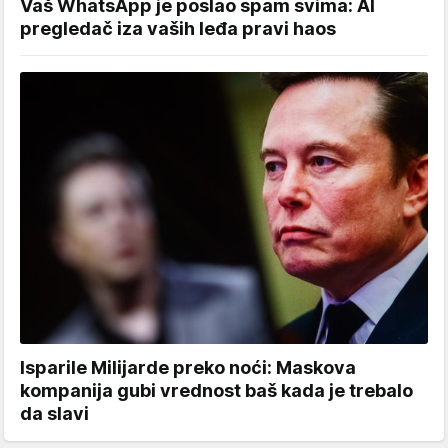
Vaš WhatsApp je poslao spam svima: AI
pregledač iza vaših leđa pravi haos
Isparile Milijarde preko noći: Maskova
kompanija gubi vrednost baš kada je trebalo
da slavi