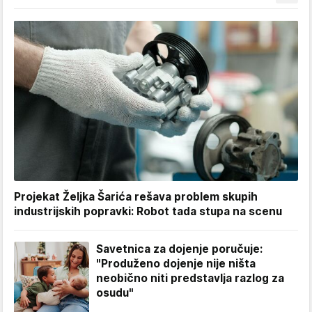
Projekat Željka Šarića rešava problem skupih
industrijskih popravki: Robot tada stupa na scenu
Savetnica za dojenje poručuje:
"Produženo dojenje nije ništa
neobično niti predstavlja razlog za
osudu"