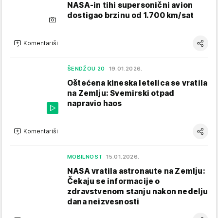
NASA-in tihi supersonični avion
dostigao brzinu od 1.700 km/sat
Komentariši
ŠENDŽOU 20
19.01.2026.
Oštećena kineska letelica se vratila
na Zemlju: Svemirski otpad
napravio haos
Komentariši
MOBILNOST
15.01.2026.
NASA vratila astronaute na Zemlju:
Čekaju se informacije o
zdravstvenom stanju nakon nedelju
dana neizvesnosti