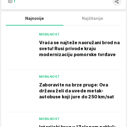
1
Najnovije
Najčitanije
MOBILNOST
Vraća se najteže naoružani brod na
svetu! Rusi privode kraju
modernizaciju pomorske tvrđave
MOBILNOST
Zaboravite na brze pruge: Ova
država želi da uvede metak-
autobuse koji jure do 250 km/sat
MOBILNOST