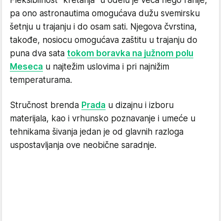
pa ono astronautima omogućava dužu svemirsku
šetnju u trajanju i do osam sati. Njegova čvrstina,
takođe, nosiocu omogućava zaštitu u trajanju do
puna dva sata
tokom boravka na južnom polu
Meseca
u najtežim uslovima i pri najnižim
temperaturama.
Stručnost brenda
Prada
u dizajnu i izboru
materijala, kao i vrhunsko poznavanje i umeće u
tehnikama šivanja jedan je od glavnih razloga
uspostavljanja ove neobične saradnje.