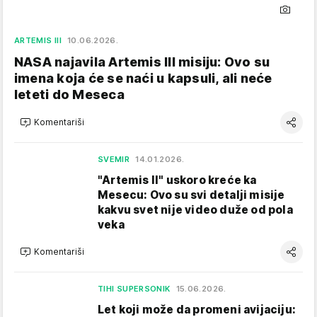
ARTEMIS III
10.06.2026.
NASA najavila Artemis III misiju: Ovo su
imena koja će se naći u kapsuli, ali neće
leteti do Meseca
Komentariši
SVEMIR
14.01.2026.
"Artemis II" uskoro kreće ka
Mesecu: Ovo su svi detalji misije
kakvu svet nije video duže od pola
veka
Komentariši
TIHI SUPERSONIK
15.06.2026.
Let koji može da promeni avijaciju: