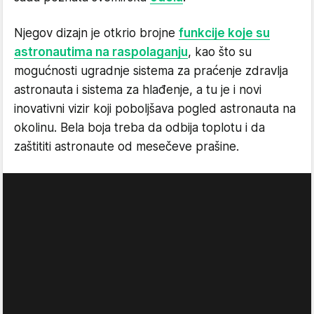
Njegov dizajn je otkrio brojne
funkcije koje su
astronautima na raspolaganju
, kao što su
mogućnosti ugradnje sistema za praćenje zdravlja
astronauta i sistema za hlađenje, a tu je i novi
inovativni vizir koji poboljšava pogled astronauta na
okolinu. Bela boja treba da odbija toplotu i da
zaštititi astronaute od mesečeve prašine.