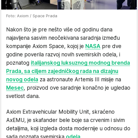
Foto: Axiom / Space Prada
Nakon što je pre nešto više od godinu dana
najavljena sasvim neočekivana saradnja između
kompanije Axiom Space, kojoj je
NASA
pre dve
godine poverila razvoj novih svemirskih odela, i
poznatog
italijanskog luksuznog modnog brenda
Prada, sa ciljem zajedničkog rada na dizajnu
novog odela
za astronaute Artemis III misije na
Mesec
, proizvod ove saradnje konačno je ugledao
svetlost dana.
Axiom Extravehicular Mobility Unit, skraćeno
AxEMU, je skafander bele boje sa crvenim i sivim
detaljima, koji izgleda dosta modernije u odnosu do
sada poznata svemirska
odela
.