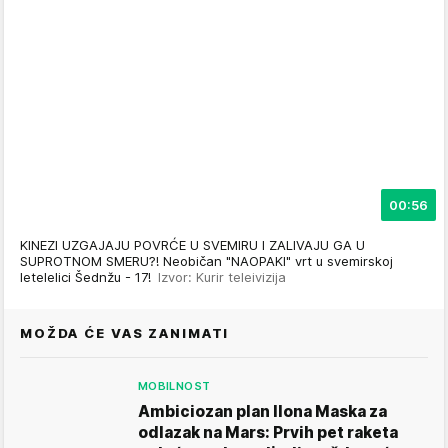
00:56
KINEZI UZGAJAJU POVRĆE U SVEMIRU I ZALIVAJU GA U
SUPROTNOM SMERU?! Neobičan "NAOPAKI" vrt u svemirskoj
letelelici Šednžu - 17!
Izvor: Kurir teleivizija
MOŽDA ĆE VAS ZANIMATI
MOBILNOST
Ambiciozan plan Ilona Maska za
odlazak na Mars: Prvih pet raketa