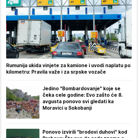
Rumunija ukida vinjete za kamione i uvodi naplatu po
kilometru: Pravila važe i za srpske vozače
Jedino "Bombardovanje" koje se
čeka cele godine: Evo zašto će 8.
avgusta ponovo svi gledati ka
Moravici u Sokobanji
Ponovo izvirili "brodovi duhovi" kod