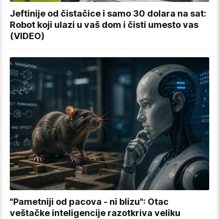
Jeftinije od čistačice i samo 30 dolara na sat:
Robot koji ulazi u vaš dom i čisti umesto vas
(VIDEO)
"Pametniji od pacova - ni blizu": Otac
veštačke inteligencije razotkriva veliku