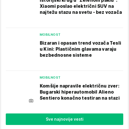
Istorijski krug u "Zelenom paklu":
Xiaomi poslao električni SUV na
najtežu stazu na svetu - bez vozača
MOBILNOST
Bizaran i opasan trend vozača Tesli
u Kini: Plastičnim glavama varaju
bezbednosne sisteme
MOBILNOST
Komšije napravile električnu zver:
Bugarski hiperautomobil Alieno
Sentiero konačno testiran na stazi
Sve najnovije vesti