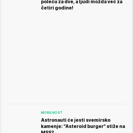
poleću za dve, a ljudi možda već za
četiri godine!
MOBILNOST
Astronauti će jesti svemirsko
kamenje: "Asteroid burger" stiže na
MSS?