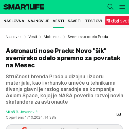
NASLOVNA
NAJNOVIJE
VESTI
SAVETI
TESTOVI
Naslovna
Vesti
Mobilnost
Svemirsko odelo Prada
Astronauti nose Pradu: Novo "šik"
svemirsko odelo spremno za povratak
na Mesec
Stručnost brenda Prada u dizajnu i izboru
materijala, kao i vrhunsko umeće u tehnikama
šivanja glavni je razlog saradnje sa kompanije
Axiom Space, kojoj je NASA poverila razvoj novih
skafandera za astronaute
Miloš B. Jovanović
Objavljeno 17.10.2024. 14:38h