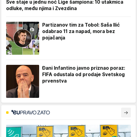
Sve staje u jednu noć Lige šampiona: 10 utakmica
odluke, među njima i Zvezdina
Partizanov tim za Tobol: Saša Ilić
odabrao 11 za napad, mora bez
pojačanja
Đani Infantino javno priznao poraz:
FIFA odustala od prodaje Svetskog
prvenstva