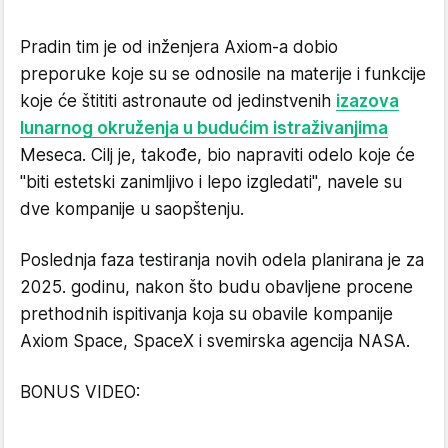
Pradin tim je od inženjera Axiom-a dobio
preporuke koje su se odnosile na materije i funkcije
koje će štititi astronaute od jedinstvenih
izazova
lunarnog okruženja u budućim istraživanjima
Meseca. Cilj je, takođe, bio napraviti odelo koje će
"biti estetski zanimljivo i lepo izgledati", navele su
dve kompanije u saopštenju.
Poslednja faza testiranja novih odela planirana je za
2025. godinu, nakon što budu obavljene procene
prethodnih ispitivanja koja su obavile kompanije
Axiom Space, SpaceX i svemirska agencija NASA.
BONUS VIDEO: