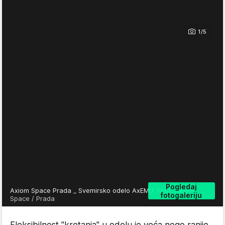
1/5
Pogledaj
Axiom Space Prada _ Svemirsko odelo AxEMU
Foto: Axiom
fotogaleriju
Space / Prada
Fleksibilnost "kretanja" u odelu je veća nego ranije,