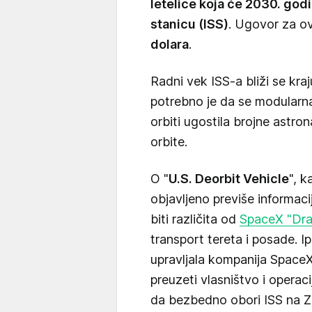
letelice koja će 2030. go
stanicu (ISS)
. Ugovor za ov
dolara
.
Radni vek ISS-a bliži se kra
potrebno je da se modularna
orbiti ugostila brojne astrona
orbite.
O "
U.S. Deorbit Vehicle
", k
objavljeno previše informac
biti različita od
SpaceX "Dra
transport tereta i posade. Ip
upravljala kompanija Spac
preuzeti vlasništvo i operac
da bezbedno obori ISS na Z