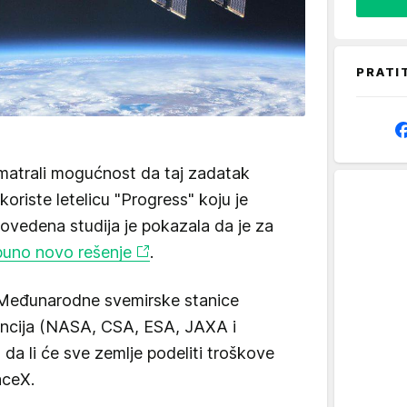
PRATI
zmatrali mogućnost da taj zadatak
koriste letelicu "Progress" koju je
ovedena studija je pokazala da je za
puno novo rešenje
.
 Međunarodne svemirske stanice
encija (NASA, CSA, ESA, JAXA i
da li će sve zemlje podeliti troškove
aceX.