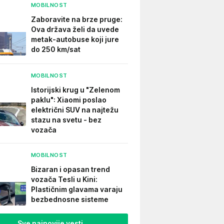
MOBILNOST
Zaboravite na brze pruge:
Ova država želi da uvede
metak-autobuse koji jure
do 250 km/sat
MOBILNOST
Istorijski krug u "Zelenom
paklu": Xiaomi poslao
električni SUV na najtežu
stazu na svetu - bez
vozača
MOBILNOST
Bizaran i opasan trend
vozača Tesli u Kini:
Plastičnim glavama varaju
bezbednosne sisteme
Sve najnovije vesti