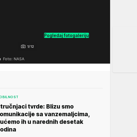
Pogledaj fotogaleriju
1/12
ca
Foto: NASA
OBILNOST
tručnjaci tvrde: Blizu smo
omunikacije sa vanzemaljcima,
ućemo ih u narednih desetak
odina