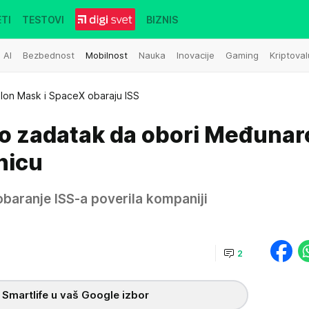
TI
TESTOVI
BIZNIS
AI
Bezbednost
Mobilnost
Nauka
Inovacije
Gaming
Kriptoval
Ilon Mask i SpaceX obaraju ISS
io zadatak da obori Međuna
nicu
obaranje ISS-a poverila kompaniji
2
 Smartlife u vaš Google izbor