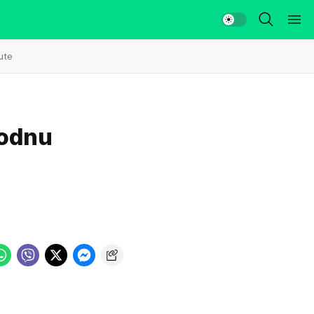
ute
rodnu