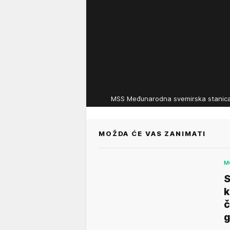
MSS Međunarodna svemirska stani
MOŽDA ĆE VAS ZANIMATI
M
S
k
č
g