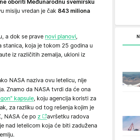
dine oboriti Međunarodnu svemirsku
u misiju vredan je čak
843 miliona
ju, a dok se prave
novi planovi
,
N
 stanica, koja je tokom 25 godina u
ute iz različitih zemalja, ukloni iz
ako NASA naziva ovu letelicu, nije
ija. Znamo da NASA tvrdi da će ona
gon" kapsule
, koju agencija koristi za
ak, za razliku od tog rešenja kojim je
eX, NASA će po
z
avršetku radova
ije nad letelicom koja će biti zadužena
emlju.