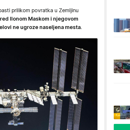
pasti prilikom povratka u Zemljinu
 pred Ilonom Maskom i njegovom
delovi ne ugroze naseljena mesta
.