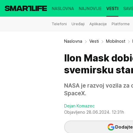
NASLOVNA
NAJNOVIJE
VESTI
SAVE
Telefoni
Uređaji
Aplikacije
Platforme
Naslovna
Vesti
Mobilnost
Ilon Mask dob
svemirsku sta
NASA je razvoj vozila za 
SpaceX.
Dejan Komazec
Objavljeno 28.06.2024. 12:31h
Dodajte