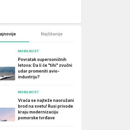
ajnovije
Najčitanije
MOBILNOST
Povratak supersoničnih
letova: Da li će "tihi" zvučni
udar promeniti avio-
industriju?
MOBILNOST
Vraća se najteže naoružani
brod na svetu! Rusi privode
kraju modernizaciju
pomorske tvrđave