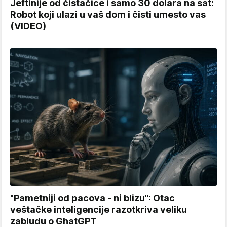
Jeftinije od čistačice i samo 30 dolara na sat:
Robot koji ulazi u vaš dom i čisti umesto vas
(VIDEO)
"Pametniji od pacova - ni blizu": Otac
veštačke inteligencije razotkriva veliku
zabludu o GhatGPT