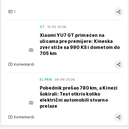
1
GT
13.05.2026.
Xiaomi YU7 GT primećen na
ulicama pre premijere: Kineska
zver stiže sa 990 KS i dometom do
705 km
Komentariši
EL PRIX
08.06.2026.
Pobednik prešao 780 km, a Kinezi
šokirali: Test otkrio koliko
električni automobili stvarno
prelaze
Komentariši