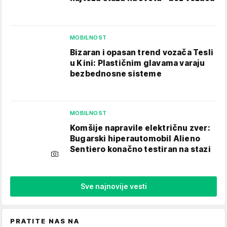
MOBILNOST
Bizaran i opasan trend vozača Tesli
u Kini: Plastičnim glavama varaju
bezbednosne sisteme
MOBILNOST
Komšije napravile električnu zver:
Bugarski hiperautomobil Alieno
Sentiero konačno testiran na stazi
Sve najnovije vesti
PRATITE NAS NA