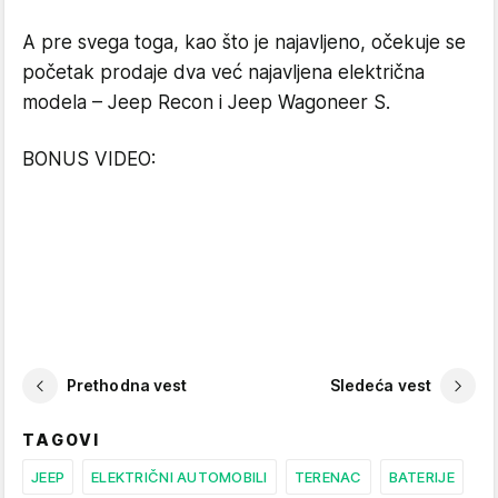
A pre svega toga, kao što je najavljeno, očekuje se
početak prodaje dva već najavljena električna
modela – Jeep Recon i Jeep Wagoneer S.
BONUS VIDEO:
Prethodna vest
Sledeća vest
TAGOVI
JEEP
ELEKTRIČNI AUTOMOBILI
TERENAC
BATERIJE