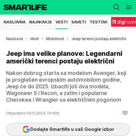
NASLOVNA
NAJNOVIJE
VESTI
SAVETI
TESTOVI
Naslovna
Vesti
Mobilnost
Jeep terenci postaju električni
Jeep ima velike planove: Legendarni
američki terenci postaju električni
Nakon dobrog starta sa modelom Avenger, koji
je proglašen evropskim automobilom godine,
Jeep će do 2025. izbaciti još dva modela,
Wagoneer S i Recon, a zatim i popularne
Cherokee i Wrangler sa električnim pogonom
Objavljeno 09.11.2023. 13:40h
Dodajte Smartlife u vaš Google izbor