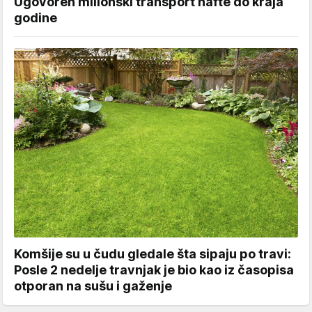
Ugovoren milionski transport nafte do kraja
godine
Komšije su u čudu gledale šta sipaju po travi:
Posle 2 nedelje travnjak je bio kao iz časopisa
otporan na sušu i gaženje