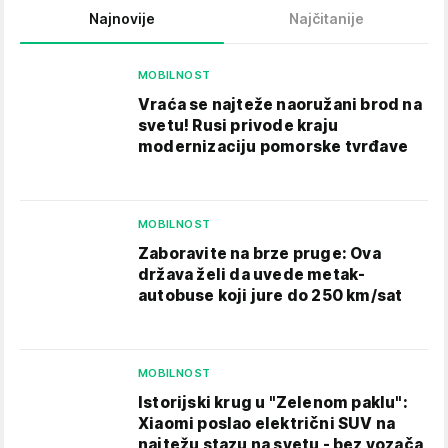
Najnovije
Najčitanije
MOBILNOST
Vraća se najteže naoružani brod na
svetu! Rusi privode kraju
modernizaciju pomorske tvrđave
MOBILNOST
Zaboravite na brze pruge: Ova
država želi da uvede metak-
autobuse koji jure do 250 km/sat
MOBILNOST
Istorijski krug u "Zelenom paklu":
Xiaomi poslao električni SUV na
najtežu stazu na svetu - bez vozača