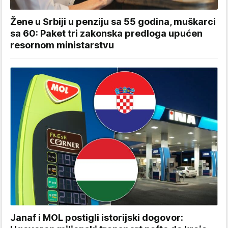
Žene u Srbiji u penziju sa 55 godina, muškarci
sa 60: Paket tri zakonska predloga upućen
resornom ministarstvu
Janaf i MOL postigli istorijski dogovor: