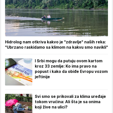
Hidrolog nam otkriva kakvo je "zdravlje" naših reka:
"Ubrzano raskidamo sa klimom na kakvu smo navikli"
I Srbi mogu da putuju ovom kartom
kroz 33 zemlje: Ko ima pravo na
popust i kako da obiđe Evropu vozom
jeftinije
Svi smo se prikovali za klima uređaje
tokom vrućina: Ali šta je sa onima
koji žive na ulici?