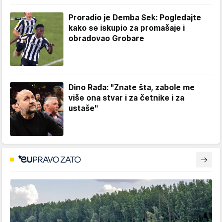
Proradio je Demba Sek: Pogledajte
kako se iskupio za promašaje i
obradovao Grobare
Dino Rađa: "Znate šta, zabole me
više ona stvar i za četnike i za
ustaše"