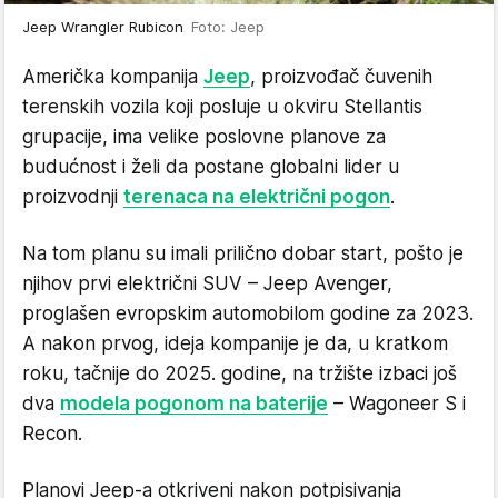
Jeep Wrangler Rubicon
Foto: Jeep
Američka kompanija
Jeep
, proizvođač čuvenih
terenskih vozila koji posluje u okviru Stellantis
grupacije, ima velike poslovne planove za
budućnost i želi da postane globalni lider u
proizvodnji
terenaca na električni pogon
.
Na tom planu su imali prilično dobar start, pošto je
njihov prvi električni SUV – Jeep Avenger,
proglašen evropskim automobilom godine za 2023.
A nakon prvog, ideja kompanije je da, u kratkom
roku, tačnije do 2025. godine, na tržište izbaci još
dva
modela pogonom na baterije
– Wagoneer S i
Recon.
Planovi Jeep-a otkriveni nakon potpisivanja