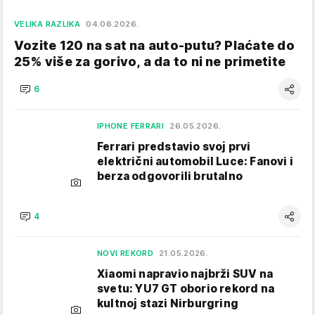
VELIKA RAZLIKA
04.06.2026.
Vozite 120 na sat na auto-putu? Plaćate do
25% više za gorivo, a da to ni ne primetite
6
IPHONE FERRARI
26.05.2026.
Ferrari predstavio svoj prvi
električni automobil Luce: Fanovi i
berza odgovorili brutalno
4
NOVI REKORD
21.05.2026.
Xiaomi napravio najbrži SUV na
svetu: YU7 GT oborio rekord na
kultnoj stazi Nirburgring