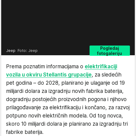
Pogledaj
Jeep
Foto: Jeep
fotogaleriju
Prema poznatim informacijama o
elektrifikaciji
vozila u okviru Stellantis grupacije
, za sledećih
pet godina – do 2028, planirano je ulaganje od 19
milijardi dolara za izgradnju novih fabrika baterija,
dogradnju postojećih proizvodnih pogona i njihovo
prilagođavanje za elektrifikaciju i končano, za razvoj
potpuno novih električnih modela. Od tog novca,
skoro 10 milijardi dolara je planirano za izgradnju tri
fabrike baterija.