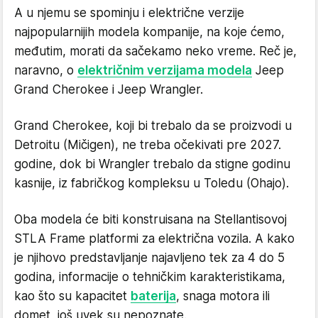
A u njemu se spominju i električne verzije
najpopularnijih modela kompanije, na koje ćemo,
međutim, morati da sačekamo neko vreme. Reč je,
naravno, o
električnim verzijama modela
Jeep
Grand Cherokee i Jeep Wrangler.
Grand Cherokee, koji bi trebalo da se proizvodi u
Detroitu (Mičigen), ne treba očekivati pre 2027.
godine, dok bi Wrangler trebalo da stigne godinu
kasnije, iz fabričkog kompleksu u Toledu (Ohajo).
Oba modela će biti konstruisana na Stellantisovoj
STLA Frame platformi za električna vozila. A kako
je njihovo predstavljanje najavljeno tek za 4 do 5
godina, informacije o tehničkim karakteristikama,
kao što su kapacitet
baterija
, snaga motora ili
domet, još uvek su nepoznate.