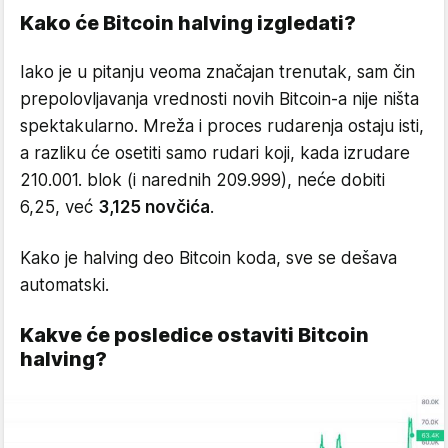
Kako će Bitcoin halving izgledati?
Iako je u pitanju veoma značajan trenutak, sam čin
prepolovljavanja vrednosti novih Bitcoin-a nije ništa
spektakularno. Mreža i proces rudarenja ostaju isti,
a razliku će osetiti samo rudari koji, kada izrudare
210.001. blok (i narednih 209.999), neće dobiti
6,25, već
3,125 novčića
.
Kako je halving deo Bitcoin koda, sve se dešava
automatski.
Kakve će posledice ostaviti Bitcoin
halving?