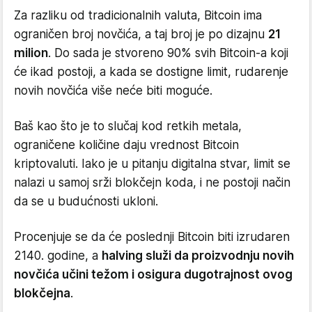
Za razliku od tradicionalnih valuta, Bitcoin ima
ograničen broj novčića, a taj broj je po dizajnu
21
milion
. Do sada je stvoreno 90% svih Bitcoin-a koji
će ikad postoji, a kada se dostigne limit, rudarenje
novih novčića više neće biti moguće.
Baš kao što je to slučaj kod retkih metala,
ograničene količine daju vrednost Bitcoin
kriptovaluti. Iako je u pitanju digitalna stvar, limit se
nalazi u samoj srži blokčejn koda, i ne postoji način
da se u budućnosti ukloni.
Procenjuje se da će poslednji Bitcoin biti izrudaren
2140. godine, a
halving služi da proizvodnju novih
novčića učini težom i osigura dugotrajnost ovog
blokčejna
.