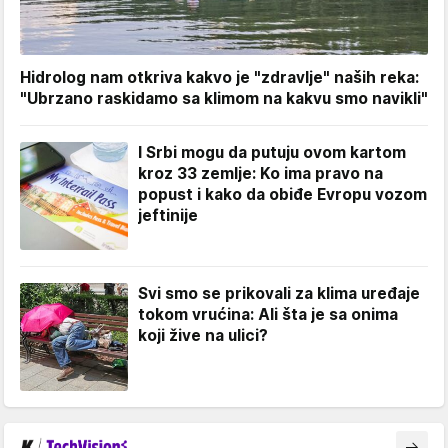
Hidrolog nam otkriva kakvo je "zdravlje" naših reka:
"Ubrzano raskidamo sa klimom na kakvu smo navikli"
I Srbi mogu da putuju ovom kartom
kroz 33 zemlje: Ko ima pravo na
popust i kako da obiđe Evropu vozom
jeftinije
Svi smo se prikovali za klima uređaje
tokom vrućina: Ali šta je sa onima
koji žive na ulici?