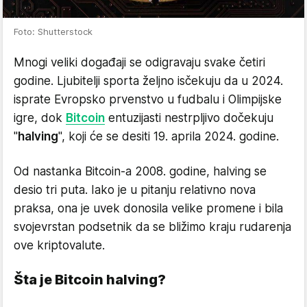
Foto: Shutterstock
Mnogi veliki događaji se odigravaju svake četiri
godine. Ljubitelji sporta željno isčekuju da u 2024.
isprate Evropsko prvenstvo u fudbalu i Olimpijske
igre, dok
Bitcoin
entuzijasti nestrpljivo dočekuju
"
halving
", koji će se desiti 19. aprila 2024. godine.
Od nastanka Bitcoin-a 2008. godine, halving se
desio tri puta. Iako je u pitanju relativno nova
praksa, ona je uvek donosila velike promene i bila
svojevrstan podsetnik da se bližimo kraju rudarenja
ove kriptovalute.
Šta je Bitcoin halving?