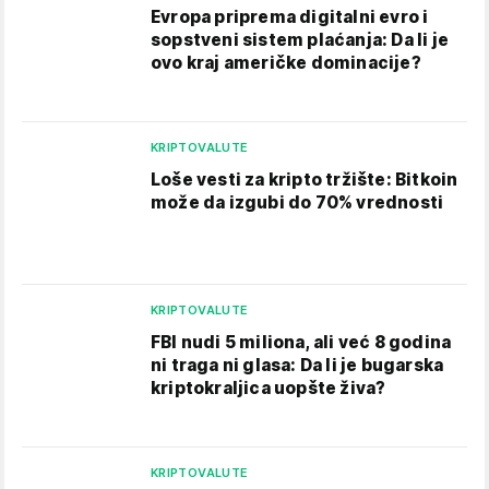
Evropa priprema digitalni evro i
sopstveni sistem plaćanja: Da li je
ovo kraj američke dominacije?
KRIPTOVALUTE
Loše vesti za kripto tržište: Bitkoin
može da izgubi do 70% vrednosti
KRIPTOVALUTE
FBI nudi 5 miliona, ali već 8 godina
ni traga ni glasa: Da li je bugarska
kriptokraljica uopšte živa?
KRIPTOVALUTE