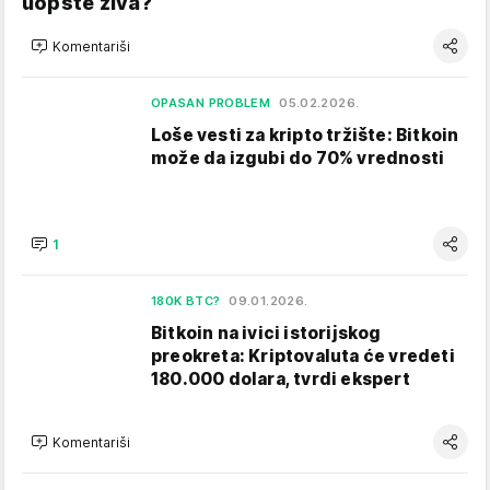
uopšte živa?
Komentariši
OPASAN PROBLEM
05.02.2026.
Loše vesti za kripto tržište: Bitkoin
može da izgubi do 70% vrednosti
1
180K BTC?
09.01.2026.
Bitkoin na ivici istorijskog
preokreta: Kriptovaluta će vredeti
180.000 dolara, tvrdi ekspert
Komentariši