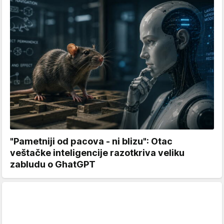
"Pametniji od pacova - ni blizu": Otac
veštačke inteligencije razotkriva veliku
zabludu o GhatGPT