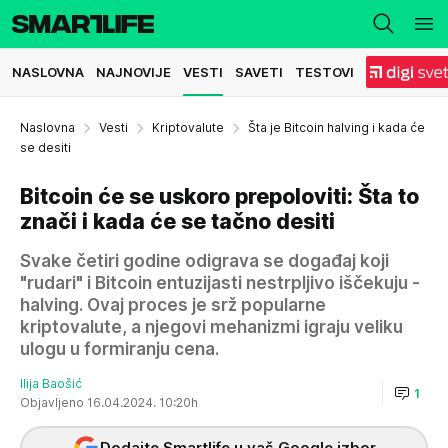
NASLOVNA
NAJNOVIJE
VESTI
SAVETI
TESTOVI
Naslovna
Vesti
Kriptovalute
Šta je Bitcoin halving i kada će
se desiti
Bitcoin će se uskoro prepoloviti: Šta to
znači i kada će se tačno desiti
Svake četiri godine odigrava se događaj koji
"rudari" i Bitcoin entuzijasti nestrpljivo iščekuju -
halving. Ovaj proces je srž popularne
kriptovalute, a njegovi mehanizmi igraju veliku
ulogu u formiranju cena.
Ilija Baošić
1
Objavljeno 16.04.2024. 10:20h
Dodajte Smartlife u vaš Google izbor