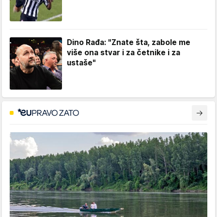
Dino Rađa: "Znate šta, zabole me
više ona stvar i za četnike i za
ustaše"