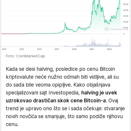
Foto: CoinMarketCap
Kada se desi halving, posledice po cenu Bitcoin
kriptovalute neće nužno odmah biti vidljive, ali su
do sada bile veoma opipljive. Kako objašnjava
specijalizovani sajt Investopedia,
halving je uvek
uzrokovao drastičan skok cene Bitcoin-a
. Ovaj
trend je upravo ono što se i sada očekuje: stvaranje
novih novčića se smanjuje, što samo podiže njihovu
cenu.