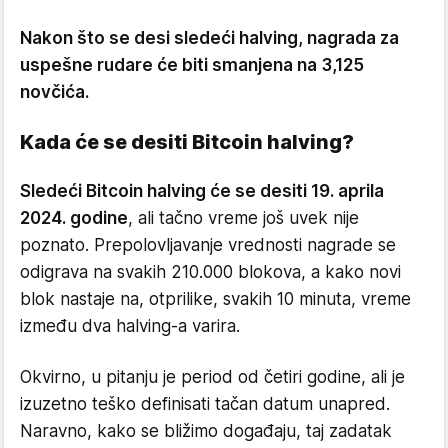
Nakon što se desi sledeći halving, nagrada za
uspešne rudare će biti smanjena na 3,125
novčića.
Kada će se desiti Bitcoin halving?
Sledeći Bitcoin halving će se desiti 19. aprila
2024. godine
, ali tačno vreme još uvek nije
poznato. Prepolovljavanje vrednosti nagrade se
odigrava na svakih 210.000 blokova, a kako novi
blok nastaje na, otprilike, svakih 10 minuta, vreme
između dva halving-a varira.
Okvirno, u pitanju je period od četiri godine, ali je
izuzetno teško definisati tačan datum unapred.
Naravno, kako se bližimo događaju, taj zadatak