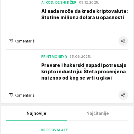
AI KOD, DESNI DŽEP
03.12.2025.
AI sada može da krade kriptovalute:
Stotine miliona dolara u opasnosti
Komentariši
PRINTMONEY()
25.06.2025.
Prevare i hakerski napadi potresaju
kripto industriju: Šteta procenjena
na iznos od kog se vrti u glavi
Komentariši
Najnovije
Najčitanije
KRIPTOVALUTE