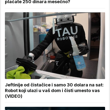
plaćate 250 dinara mesečno?
Jeftinije od čistačice i samo 30 dolara na sat:
Robot koji ulazi u vaš dom i čisti umesto vas
(VIDEO)