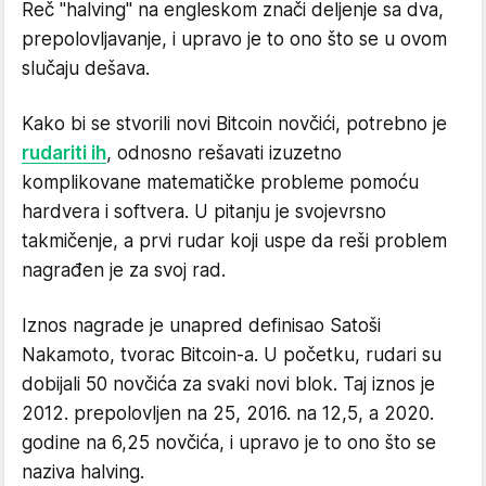
Reč "halving" na engleskom znači deljenje sa dva,
prepolovljavanje, i upravo je to ono što se u ovom
slučaju dešava.
Kako bi se stvorili novi Bitcoin novčići, potrebno je
rudariti ih
, odnosno rešavati izuzetno
komplikovane matematičke probleme pomoću
hardvera i softvera. U pitanju je svojevrsno
takmičenje, a prvi rudar koji uspe da reši problem
nagrađen je za svoj rad.
Iznos nagrade je unapred definisao Satoši
Nakamoto, tvorac Bitcoin-a. U početku, rudari su
dobijali 50 novčića za svaki novi blok. Taj iznos je
2012. prepolovljen na 25, 2016. na 12,5, a 2020.
godine na 6,25 novčića, i upravo je to ono što se
naziva halving.