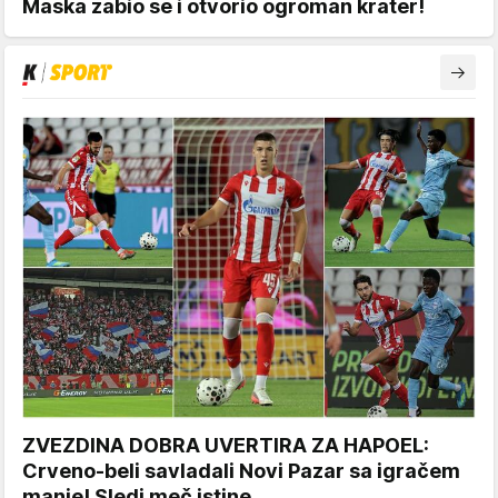
Maska zabio se i otvorio ogroman krater!
ZVEZDINA DOBRA UVERTIRA ZA HAPOEL:
Crveno-beli savladali Novi Pazar sa igračem
manje! Sledi meč istine