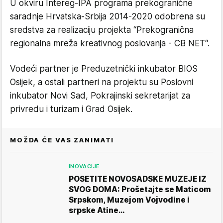
U okviru Intereg-IPA programa prekogranične
saradnje Hrvatska-Srbija 2014-2020 odobrena su
sredstva za realizaciju projekta “Prekogranična
regionalna mreža kreativnog poslovanja - CB NET“.
Vodeći partner je Preduzetnički inkubator BIOS
Osijek, a ostali partneri na projektu su Poslovni
inkubator Novi Sad, Pokrajinski sekretarijat za
privredu i turizam i Grad Osijek.
MOŽDA ĆE VAS ZANIMATI
INOVACIJE
POSETITE NOVOSADSKE MUZEJE IZ
SVOG DOMA: Prošetajte se Maticom
Srpskom, Muzejom Vojvodine i
srpske Atine…