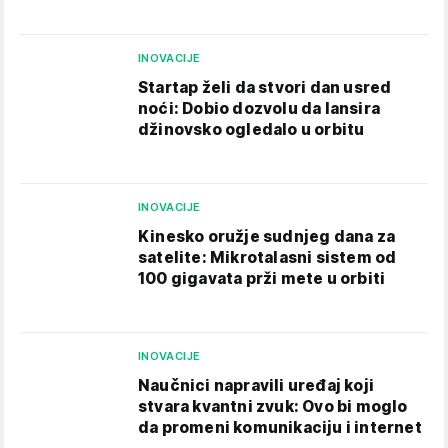
INOVACIJE
Startap želi da stvori dan usred
noći: Dobio dozvolu da lansira
džinovsko ogledalo u orbitu
INOVACIJE
Kinesko oružje sudnjeg dana za
satelite: Mikrotalasni sistem od
100 gigavata prži mete u orbiti
INOVACIJE
Naučnici napravili uređaj koji
stvara kvantni zvuk: Ovo bi moglo
da promeni komunikaciju i internet