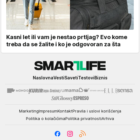
Kasni let ili vam je nestao prtljag? Evo kome
treba da se žalite i ko je odgovoran za šta
Smartlife
Naslovna
Vesti
Saveti
Testovi
Biznis
Marketing
Impresum
Kontakt
Pravila i uslovi korišćenja
Politika o kolačićima
Politika privatnosti
Arhiva