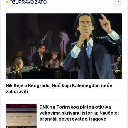
Nik Kejv u Beogradu: Noć koju Kalemegdan neće
zaboraviti
DNK sa Torinskog platna otkriva
vekovima skrivanu istoriju: Naučnici
pronašli neverovatne tragove