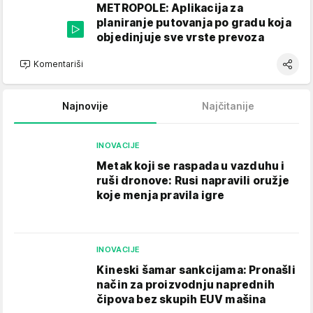
METROPOLE: Aplikacija za
planiranje putovanja po gradu koja
objedinjuje sve vrste prevoza
Komentariši
Najnovije
Najčitanije
INOVACIJE
Metak koji se raspada u vazduhu i
ruši dronove: Rusi napravili oružje
koje menja pravila igre
INOVACIJE
Kineski šamar sankcijama: Pronašli
način za proizvodnju naprednih
čipova bez skupih EUV mašina