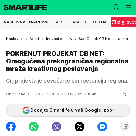
NASLOVNA
NAJNOVIJE
VESTI
SAVETI
TESTOVI
Naslovna
Vesti
Inovacije
Novi Sad Osijek CB Net saradnja
POKRENUT PROJEKAT CB NET:
Omogućena prekogranična regionalna
mreža kreativnog poslovanja
Cilj projekta je povećanje kompetencija regiona.
Objavljeno 01.08.2021. 23:10h
→ 30.12.2021. 23:14h
Dodajte Smartlife u vaš Google izbor