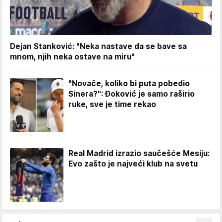
Dejan Stanković: "Neka nastave da se bave sa
mnom, njih neka ostave na miru"
"Novače, koliko bi puta pobedio
Sinera?": Đoković je samo raširio
ruke, sve je time rekao
Real Madrid izrazio saučešće Mesiju:
Evo zašto je najveći klub na svetu