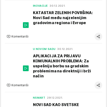
INOVACIJE
30.12.2021.
KATASTAR ZELENIH POVRŠINA:
Novi Sad među najzelenijim
gradovima regiona i Evrope
Komentariši
U NOVOM SADU
30.12.2021.
APLIKACIJA ZA PRIJAVU
KOMUNALNIH PROBLEMA: Za
uspešniju borbu sa gradskim
problemima na direktniji i brži
način
Komentariši
NSMART
29.12.2021.
NOVI SAD KAO SVETSKE