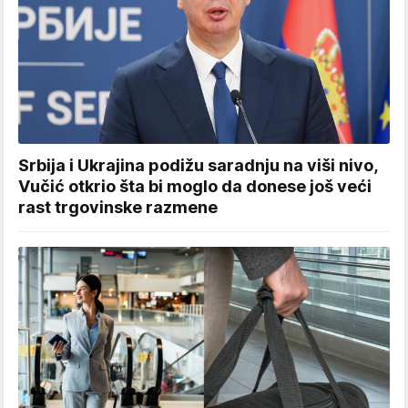
Srbija i Ukrajina podižu saradnju na viši nivo,
Vučić otkrio šta bi moglo da donese još veći
rast trgovinske razmene