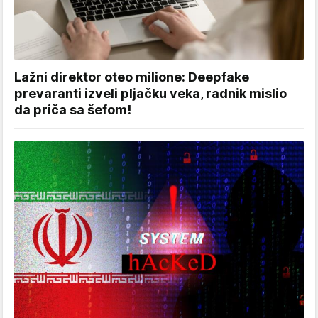
Lažni direktor oteo milione: Deepfake
prevaranti izveli pljačku veka, radnik mislio
da priča sa šefom!