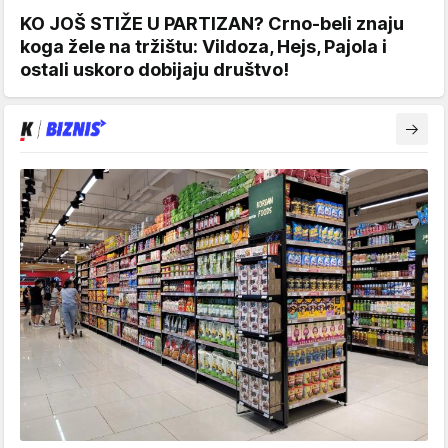
KO JOŠ STIŽE U PARTIZAN? Crno-beli znaju
koga žele na tržištu: Vildoza, Hejs, Pajola i
ostali uskoro dobijaju društvo!