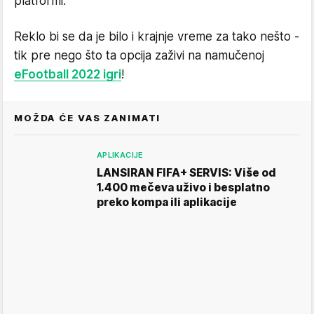
platformi.
Reklo bi se da je bilo i krajnje vreme za tako nešto -
tik pre nego što ta opcija zaživi na namučenoj
eFootball 2022 igri
!
MOŽDA ĆE VAS ZANIMATI
APLIKACIJE
LANSIRAN FIFA+ SERVIS: Više od
1.400 mečeva uživo i besplatno
preko kompa ili aplikacije