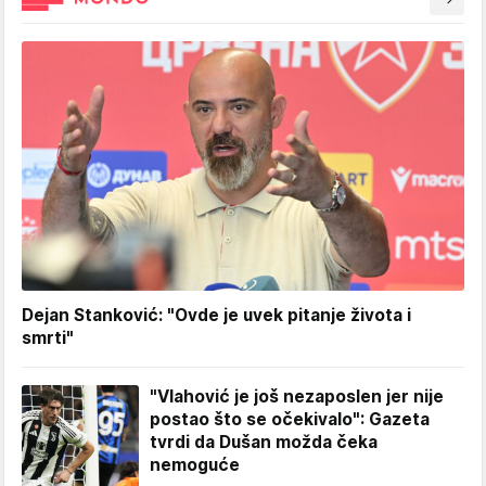
Dejan Stanković: "Ovde je uvek pitanje života i
smrti"
"Vlahović je još nezaposlen jer nije
postao što se očekivalo": Gazeta
tvrdi da Dušan možda čeka
nemoguće