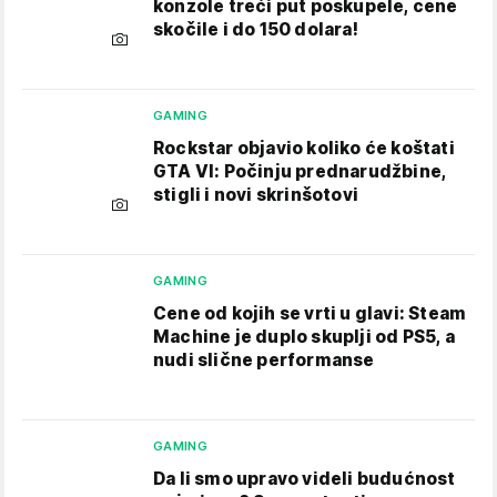
konzole treći put poskupele, cene
skočile i do 150 dolara!
GAMING
Rockstar objavio koliko će koštati
GTA VI: Počinju prednarudžbine,
stigli i novi skrinšotovi
GAMING
Cene od kojih se vrti u glavi: Steam
Machine je duplo skuplji od PS5, a
nudi slične performanse
GAMING
Da li smo upravo videli budućnost