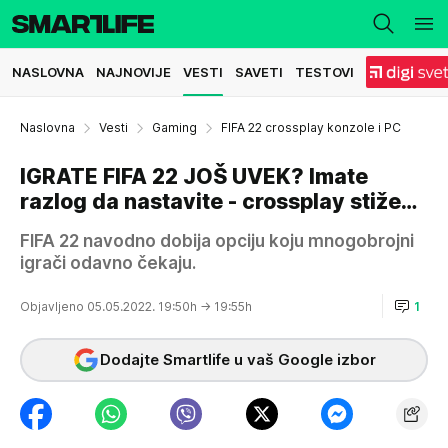
NASLOVNA
NAJNOVIJE
VESTI
SAVETI
TESTOVI
Naslovna
Vesti
Gaming
FIFA 22 crossplay konzole i PC
IGRATE FIFA 22 JOŠ UVEK? Imate
razlog da nastavite - crossplay stiže…
FIFA 22 navodno dobija opciju koju mnogobrojni
igrači odavno čekaju.
Objavljeno 05.05.2022. 19:50h
→ 19:55h
1
Dodajte Smartlife u vaš Google izbor