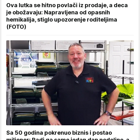
Ova lutka se hitno povlači iz prodaje, a deca
je obožavaju: Napravljena od opasnih
hemikalija, stiglo upozorenje roditeljima
(FOTO)
Sa 50 godina pokrenuo biznis i postao
milioner: Radi ga samo jedan dan nedeljno, a