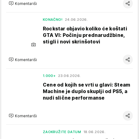
Komentariši
KONAČNO!
24.06.2026.
Rockstar objavio koliko će koštati
GTA VI: Počinju prednarudžbine,
stigli i novi skrinšotovi
Komentariši
1.000+
23.06.2026.
Cene od kojih se vrti u glavi: Steam
Machine je duplo skuplji od PS5, a
nudi slične performanse
Komentariši
ZAOKRUŽITE DATUM
18.06.2026.