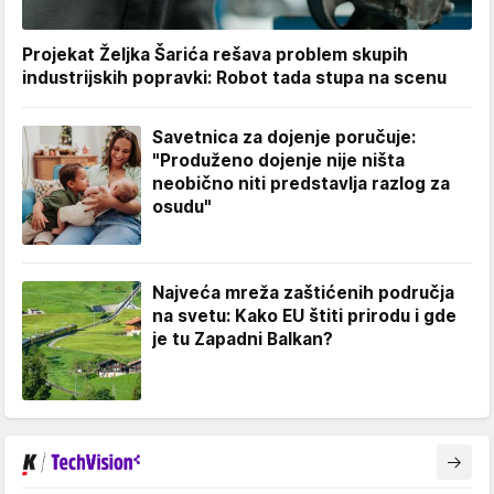
Projekat Željka Šarića rešava problem skupih
industrijskih popravki: Robot tada stupa na scenu
Savetnica za dojenje poručuje:
"Produženo dojenje nije ništa
neobično niti predstavlja razlog za
osudu"
Najveća mreža zaštićenih područja
na svetu: Kako EU štiti prirodu i gde
je tu Zapadni Balkan?