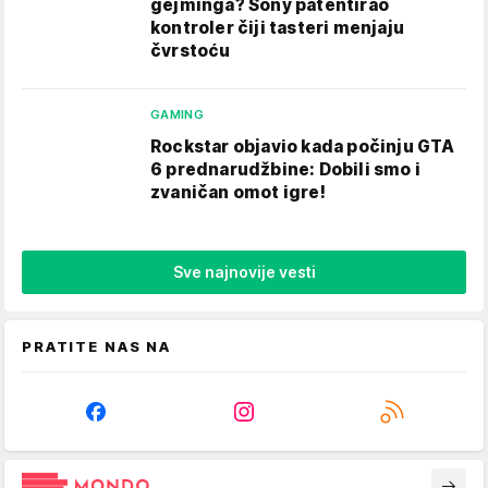
gejminga? Sony patentirao
kontroler čiji tasteri menjaju
čvrstoću
GAMING
Rockstar objavio kada počinju GTA
6 prednarudžbine: Dobili smo i
zvaničan omot igre!
Sve najnovije vesti
PRATITE NAS NA