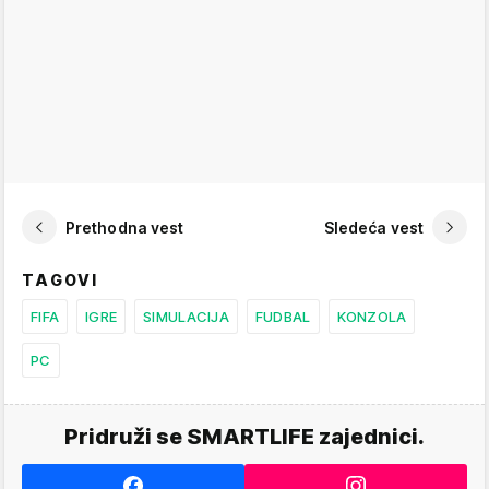
Prethodna vest
Sledeća vest
TAGOVI
FIFA
IGRE
SIMULACIJA
FUDBAL
KONZOLA
PC
Pridruži se SMARTLIFE zajednici.