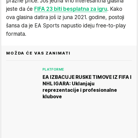
prazne priče. Još jedna vrlo interesantna glasina
jeste da će
FIFA 23 biti besplatna za igru
. Kako
ova glasina datira još iz juna 2021. godine, postoji
šansa da je EA Sports napustio ideju free-to-play
formata.
MOŽDA ĆE VAS ZANIMATI
PLATFORME
EA IZBACUJE RUSKE TIMOVE IZ FIFA I
NHL IGARA: Uklanjaju
reprezentacije i profesionalne
klubove