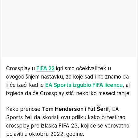
Crossplay u
FIFA 22
igri smo očekivali tek u
ovogodišnjem nastavku, za koje sad i ne znamo da
li će izaći kad je
EA Sports izgubio FIFA licencu
, ali
izgleda da će Crossplay stići nekoliko meseci ranije.
Kako prenose
Tom Henderson
i
Fut Šerif
, EA
Sports želi da iskoristi ovu priliku kako bi testirao
crossplay pre izlaska FIFA 23, koji će se verovatno
pojaviti u oktobru 2022. godine.