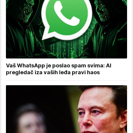
Vaš WhatsApp je poslao spam svima: AI
pregledač iza vaših leđa pravi haos