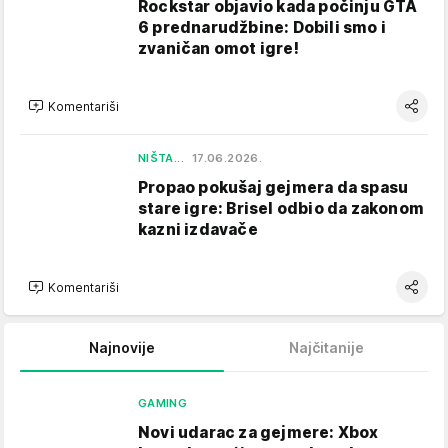
Rockstar objavio kada počinju GTA
6 prednarudžbine: Dobili smo i
zvaničan omot igre!
Komentariši
NIŠTA...
17.06.2026.
Propao pokušaj gejmera da spasu
stare igre: Brisel odbio da zakonom
kazni izdavače
Komentariši
Najnovije
Najčitanije
GAMING
Novi udarac za gejmere: Xbox