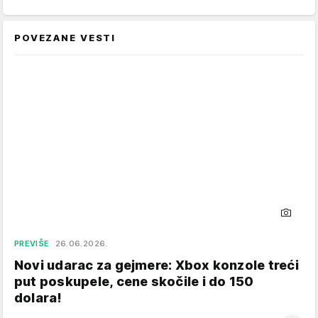
POVEZANE VESTI
PREVIŠE
26.06.2026.
Novi udarac za gejmere: Xbox konzole treći
put poskupele, cene skočile i do 150
dolara!